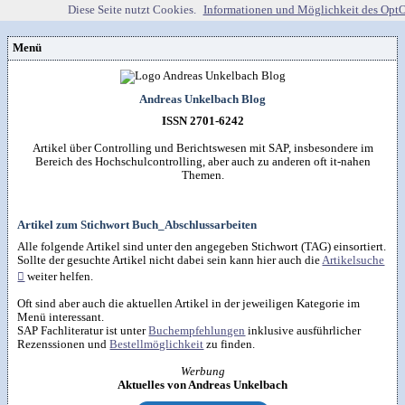
Diese Seite nutzt Cookies.
Informationen und Möglichkeit des Opt
Menü
Vorstellung
Kontakt
Wissenspool
Andreas Unkelbach Blog
Über mich
Blog
📖
Lebenslauf
Empfehlungen
ISSN 2701-6242
Android (52)
Publikationen
(Software)-tools
Beruf (95)
Sonstiges
unkelbach.expert
Apps für Android
Artikel über Controlling und Berichtswesen mit SAP, insbesondere im
Internet (149)
Workshop & Seminar
Webempfehlungen
Bereich des Hochschulcontrolling, aber auch zu anderen oft it-nahen
Weitere Projekte
Office (90)
Autorenleben
Buchempfehlungen
Themen.
HTMLing
SAP (354)
SmartHome
Danke & Transparenz
Kästner für Kinder
Tools (62)
SmartWatch
Spendenübersicht
Amazon Shopseite
Windows (40)
VG Wort
Impressum
RSS-Feed
&

Datenschutzerklärung
Artikel zum Stichwort Buch_Abschlussarbeiten
Artikelsuche

Alle folgende Artikel sind unter den angegeben Stichwort (TAG) einsortiert.
Sollte der gesuchte Artikel nicht dabei sein kann hier auch die
Artikelsuche

weiter helfen.
Oft sind aber auch die aktuellen Artikel in der jeweiligen Kategorie im
Menü interessant.
SAP Fachliteratur ist unter
Buchempfehlungen
inklusive ausführlicher
Rezenssionen und
Bestellmöglichkeit
zu finden.
Werbung
Aktuelles von Andreas Unkelbach