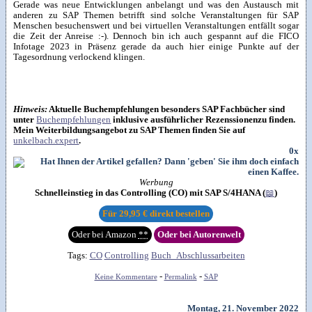
Gerade was neue Entwicklungen anbelangt und was den Austausch mit
anderen zu SAP Themen betrifft sind solche Veranstaltungen für SAP
Menschen besuchenswert und bei virtuellen Veranstaltungen entfällt sogar
die Zeit der Anreise :-). Dennoch bin ich auch gespannt auf die FICO
Infotage 2023 in Präsenz gerade da auch hier einige Punkte auf der
Tagesordnung verlockend klingen.
Hinweis:
Aktuelle Buchempfehlungen besonders SAP Fachbücher sind
unter
Buchempfehlungen
inklusive ausführlicher Rezenssionenzu finden.
Mein Weiterbildungsangebot zu SAP Themen finden Sie auf
unkelbach.expert
.
0x
Werbung
Schnelleinstieg in das Controlling (CO) mit SAP S/4HANA (
📖
)
Für
29,95 €
direkt bestellen
Oder bei Amazon
**
Oder bei Autorenwelt
Tags:
CO
Controlling
Buch_Abschlussarbeiten
-
-
Keine Kommentare
Permalink
SAP
Montag, 21. November 2022