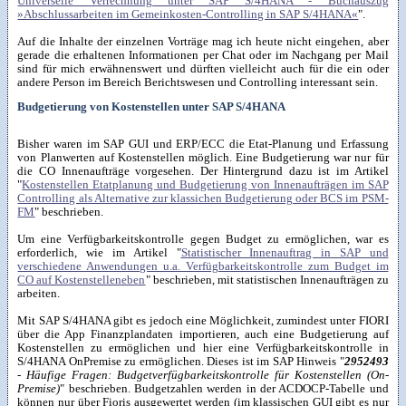
Universelle Verrechnung unter SAP S/4HANA - Buchauszug
»Abschlussarbeiten im Gemeinkosten-Controlling in SAP S/4HANA«
".
Auf die Inhalte der einzelnen Vorträge mag ich heute nicht eingehen, aber
gerade die erhaltenen Informationen per Chat oder im Nachgang per Mail
sind für mich erwähnenswert und dürften vielleicht auch für die ein oder
andere Person im Bereich Berichtswesen und Controlling interessant sein.
Budgetierung von Kostenstellen unter SAP S/4HANA
Bisher waren im SAP GUI und ERP/ECC die Etat-Planung und Erfassung
von Planwerten auf Kostenstellen möglich. Eine Budgetierung war nur für
die CO Innenaufträge vorgesehen. Der Hintergrund dazu ist im Artikel
"
Kostenstellen Etatplanung und Budgetierung von Innenaufträgen im SAP
Controlling als Alternative zur klassichen Budgetierung oder BCS im PSM-
FM
" beschrieben.
Um eine Verfügbarkeitskontrolle gegen Budget zu ermöglichen, war es
erforderlich, wie im Artikel "
Statistischer Innenauftrag in SAP und
verschiedene Anwendungen u.a. Verfügbarkeitskontrolle zum Budget im
CO auf Kostenstelleneben
" beschrieben, mit statistischen Innenaufträgen zu
arbeiten.
Mit SAP S/4HANA gibt es jedoch eine Möglichkeit, zumindest unter FIORI
über die App Finanzplandaten importieren, auch eine Budgetierung auf
Kostenstellen zu ermöglichen und hier eine Verfügbarkeitskontrolle in
S/4HANA OnPremise zu ermöglichen. Dieses ist im SAP Hinweis "
2952493
- Häufige Fragen: Budgetverfügbarkeitskontrolle für Kostenstellen (On-
Premise)
" beschrieben. Budgetzahlen werden in der ACDOCP-Tabelle und
können nur über Fioris ausgewertet werden (im klassischen GUI gibt es nur