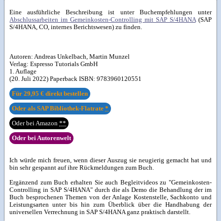
Eine ausführliche Beschreibung ist unter Buchempfehlungen unter
Abschlussarbeiten im Gemeinkosten-Controlling mit SAP S/4HANA
(SAP
S/4HANA, CO, internes Berichtswesen) zu finden.
Autoren:
Andreas Unkelbach
,
Martin Munzel
Verlag:
Espresso Tutorials GmbH
1. Auflage
(20. Juli 2022) Paperback ISBN:
9783960120551
Für
29,95 €
direkt bestellen
Oder als SAP Bibliothek-Flatrate
*
Oder bei Amazon
**
Oder bei Autorenwelt
Ich würde mich freuen, wenn dieser Auszug sie neugierig gemacht hat und
bin sehr gespannt auf ihre Rückmeldungen zum Buch.
Ergänzend zum Buch erhalten Sie auch Begleitvideos zu "Gemeinkosten-
Controlling in SAP S/4HANA" durch die als Demo die Behandlung der im
Buch besprochenen Themen von der Anlage Kostenstelle, Sachkonto und
Leistungsarten unter bis hin zum Überblick über die Handhabung der
universellen Verrechnung in SAP S/4HANA ganz praktisch darstellt.