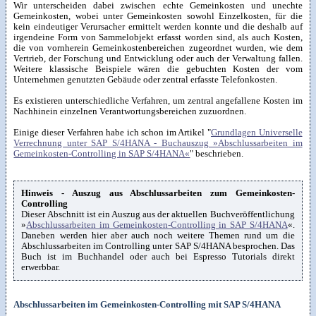
Wir unterscheiden dabei zwischen echte Gemeinkosten und unechte
Gemeinkosten, wobei unter Gemeinkosten sowohl Einzelkosten, für die
kein eindeutiger Verursacher ermittelt werden konnte und die deshalb auf
irgendeine Form von Sammelobjekt erfasst worden sind, als auch Kosten,
die von vornherein Gemeinkostenbereichen zugeordnet wurden, wie dem
Vertrieb, der Forschung und Entwicklung oder auch der Verwaltung fallen.
Weitere klassische Beispiele wären die gebuchten Kosten der vom
Unternehmen genutzten Gebäude oder zentral erfasste Telefonkosten.
Es existieren unterschiedliche Verfahren, um zentral angefallene Kosten im
Nachhinein einzelnen Verantwortungsbereichen zuzuordnen.
Einige dieser Verfahren habe ich schon im Artikel "
Grundlagen Universelle
Verrechnung unter SAP S/4HANA - Buchauszug »Abschlussarbeiten im
Gemeinkosten-Controlling in SAP S/4HANA«
" beschrieben.
Hinweis - Auszug aus Abschlussarbeiten zum Gemeinkosten-
Controlling
Dieser Abschnitt ist ein Auszug aus der aktuellen Buchveröffentlichung
»
Abschlussarbeiten im Gemeinkosten-Controlling in SAP S/4HANA
«.
Daneben werden hier aber auch noch weitere Themen rund um die
Abschlussarbeiten im Controlling unter SAP S/4HANA besprochen. Das
Buch ist im Buchhandel oder auch bei Espresso Tutorials direkt
erwerbbar.
Abschlussarbeiten im Gemeinkosten-Controlling mit SAP S/4HANA