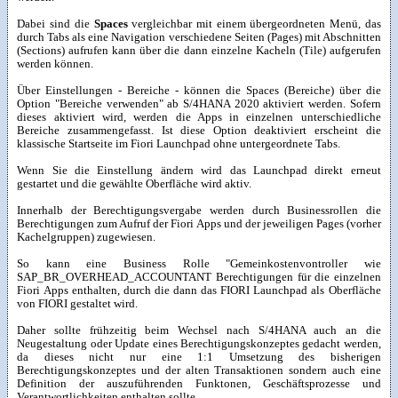
Dabei sind die
Spaces
vergleichbar mit einem übergeordneten Menü, das
durch Tabs als eine Navigation verschiedene Seiten (Pages) mit Abschnitten
(Sections) aufrufen kann über die dann einzelne Kacheln (Tile) aufgerufen
werden können.
Über Einstellungen - Bereiche - können die Spaces (Bereiche) über die
Option "Bereiche verwenden" ab S/4HANA 2020 aktiviert werden. Sofern
dieses aktiviert wird, werden die Apps in einzelnen unterschiedliche
Bereiche zusammengefasst. Ist diese Option deaktiviert erscheint die
klassische Startseite im Fiori Launchpad ohne untergeordnete Tabs.
Wenn Sie die Einstellung ändern wird das Launchpad direkt erneut
gestartet und die gewählte Oberfläche wird aktiv.
Innerhalb der Berechtigungsvergabe werden durch Businessrollen die
Berechtigungen zum Aufruf der Fiori Apps und der jeweiligen Pages (vorher
Kachelgruppen) zugewiesen.
So kann eine Business Rolle "Gemeinkostenvontroller wie
SAP_BR_OVERHEAD_ACCOUNTANT Berechtigungen für die einzelnen
Fiori Apps enthalten, durch die dann das FIORI Launchpad als Oberfläche
von FIORI gestaltet wird.
Daher sollte frühzeitig beim Wechsel nach S/4HANA auch an die
Neugestaltung oder Update eines Berechtigungskonzeptes gedacht werden,
da dieses nicht nur eine 1:1 Umsetzung des bisherigen
Berechtigungskonzeptes und der alten Transaktionen sondern auch eine
Definition der auszuführenden Funktonen, Geschäftsprozesse und
Verantwortlichkeiten enthalten sollte.