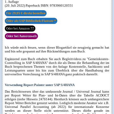
1. Auflage
(20. Juli 2022) Paperback ISBN:
9783960120551
Für
29,95 €
direkt bestellen
Oder als SAP Bibliothek-Flatrate
*
Oder bei Amazon
**
Oder bei Autorenwelt
Ich würde mich freuen, wenn dieser Blogartikel sie neugierig gemacht hat
und bin sehr gespannt auf ihre Rückmeldungen zum Buch.
Ergänzend zum Buch erhalten Sie auch Begleitvideos zu "Gemeinkosten-
Controlling in SAP S/4HANA" durch die als Demo die Behandlung der im
Buch besprochenen Themen von der Anlage Kostenstelle, Sachkonto und
Leistungsarten unter bis hin zum Überblick über die Handhabung der
universellen Verrechnung in SAP S/4HANA ganz praktisch darstellt.
Verwendung Report Painter unter SAP S/4HANA
Das Berichtswesen über das umfassende Journal / Universal Journal kann
per Report Writer für Plan- und Ist-Daten über die Tabelle ACDOCT
erfolgen (siehe Hinweis 2476144). Hierdurch können auch umfangreichere
Report Writer Berichte genutzt werden. Lediglich moderne Ansätze wie z.B.
Universal Parallel Accounting (ab 2022) für internationale Konzerne
werden an dieser Stelle nicht unterstützt. Dieses dürfte gerade im