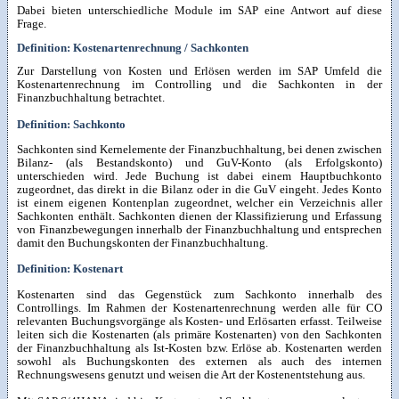
Dabei bieten unterschiedliche Module im SAP eine Antwort auf diese
Frage.
Definition: Kostenartenrechnung / Sachkonten
Zur Darstellung von Kosten und Erlösen werden im SAP Umfeld die
Kostenartenrechnung im Controlling und die Sachkonten in der
Finanzbuchhaltung betrachtet.
Definition: Sachkonto
Sachkonten sind Kernelemente der Finanzbuchhaltung, bei denen zwischen
Bilanz- (als Bestandskonto) und GuV-Konto (als Erfolgskonto)
unterschieden wird. Jede Buchung ist dabei einem Hauptbuchkonto
zugeordnet, das direkt in die Bilanz oder in die GuV eingeht. Jedes Konto
ist einem eigenen Kontenplan zugeordnet, welcher ein Verzeichnis aller
Sachkonten enthält. Sachkonten dienen der Klassifizierung und Erfassung
von Finanzbewegungen innerhalb der Finanzbuchhaltung und entsprechen
damit den Buchungskonten der Finanzbuchhaltung.
Definition: Kostenart
Kostenarten sind das Gegenstück zum Sachkonto innerhalb des
Controllings. Im Rahmen der Kostenartenrechnung werden alle für CO
relevanten Buchungsvorgänge als Kosten- und Erlösarten erfasst. Teilweise
leiten sich die Kostenarten (als primäre Kostenarten) von den Sachkonten
der Finanzbuchhaltung als Ist-Kosten bzw. Erlöse ab. Kostenarten werden
sowohl als Buchungskonten des externen als auch des internen
Rechnungswesens genutzt und weisen die Art der Kostenentstehung aus.