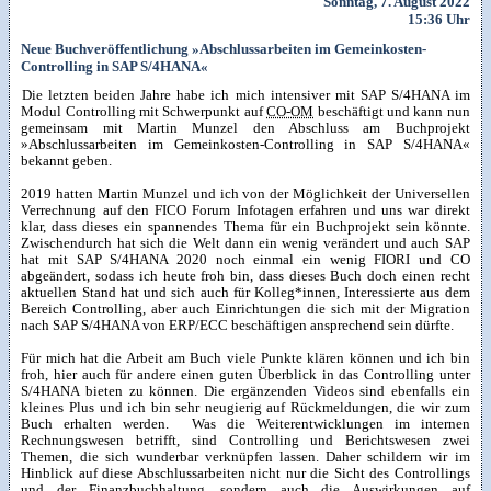
Sonntag, 7. August 2022
15:36 Uhr
Neue Buchveröffentlichung »Abschlussarbeiten im Gemeinkosten-
Controlling in SAP S/4HANA«
Die letzten beiden Jahre habe ich mich intensiver mit SAP S/4HANA im
Modul Controlling mit Schwerpunkt auf
CO-OM
beschäftigt und kann nun
gemeinsam mit Martin Munzel den Abschluss am Buchprojekt
»Abschlussarbeiten im Gemeinkosten-Controlling in SAP S/4HANA«
bekannt geben.
2019 hatten Martin Munzel und ich von der Möglichkeit der Universellen
Verrechnung auf den FICO Forum Infotagen erfahren und uns war direkt
klar, dass dieses ein spannendes Thema für ein Buchprojekt sein könnte.
Zwischendurch hat sich die Welt dann ein wenig verändert und auch SAP
hat mit SAP S/4HANA 2020 noch einmal ein wenig FIORI und CO
abgeändert, sodass ich heute froh bin, dass dieses Buch doch einen recht
aktuellen Stand hat und sich auch für Kolleg*innen, Interessierte aus dem
Bereich Controlling, aber auch Einrichtungen die sich mit der Migration
nach SAP S/4HANA von ERP/ECC beschäftigen ansprechend sein dürfte.
Für mich hat die Arbeit am Buch viele Punkte klären können und ich bin
froh, hier auch für andere einen guten Überblick in das Controlling unter
S/4HANA bieten zu können. Die ergänzenden Videos sind ebenfalls ein
kleines Plus und ich bin sehr neugierig auf Rückmeldungen, die wir zum
Buch erhalten werden. Was die Weiterentwicklungen im internen
Rechnungswesen betrifft, sind Controlling und Berichtswesen zwei
Themen, die sich wunderbar verknüpfen lassen. Daher schildern wir im
Hinblick auf diese Abschlussarbeiten nicht nur die Sicht des Controllings
und der Finanzbuchhaltung, sondern auch die Auswirkungen auf