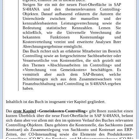
Steigen Sie ein mit der neuen Fiori-Oberfläche in SAP
S/4HANA und den themenrelevanten Controlling-
Objekten. Darauf aufbauend erläutern die Autoren die
Unterschiede zwischen der manuellen und der
kennzahlenbasierten Leistungsverrechnung sowie die
Bedeutung statistischer Kennzahlen. Lernen Sie
schließlich, wie die Universelle Verrechnung die
bekannten Funktionen Kostenumlage und
Kostenverteilung vereint und erweiterte Analysen Ihrer
Abrechnungsergebnisse ermöglicht.
Das Buch richtet sich an erfahrene Mitarbeiter im Bereich
Controlling sowie an fortgeschrittene Sachbearbeiter oder
Verantwortliche von Kostenstellen, die sich gezielt mit
den Themen »Abschlussarbeiten im Controlling« und
»Verrechnung von Gemeinkosten« beschäftigen. Es
vermittelt aber auch dem SAP-Berater, welche
Schnittmengen sich aus dem Zusammenwachsen von
Finanzbuchhaltung und Controlling in S/4HANA ergeben
haben.
Inhaltlich ist das Buch in insgesamt vier Kapitel gegliedert.
Das
erste Kapitel
»
Gemeinkosten-Controlling
« gibt Ihnen zunächst einen
kurzen Überblick über die neue Fiori-Oberfläche in SAP S/4HANA, befasst
sich dann aber vor allem mit den im späteren Verlauf des Buches relevanten
Controlling-Objekten. Dazu gehören die Kostenstelle, das Sachkonto (samt
Kontoart) als Zusammenlegung von Sachkonto und Kostenart aus ERP-
Zeiten, der CO-Innenauftrag sowie die Elemente des Produktkosten-
Controllings (CO-PC), der Ergebnis- und Marktsegmentrechnung (CO-PA)