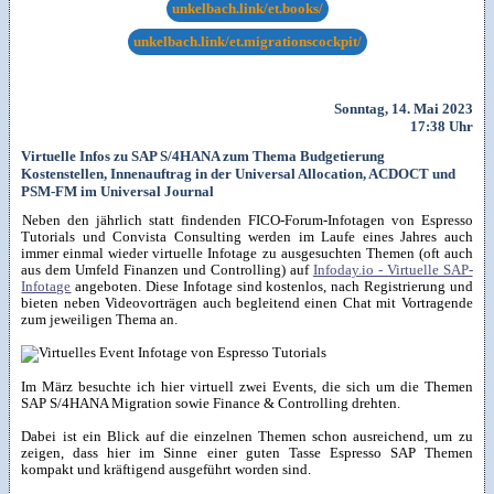
unkelbach.link/et.books/
unkelbach.link/et.migrationscockpit/
Sonntag, 14. Mai 2023
17:38 Uhr
Virtuelle Infos zu SAP S/4HANA zum Thema Budgetierung
Kostenstellen, Innenauftrag in der Universal Allocation, ACDOCT und
PSM-FM im Universal Journal
Neben den jährlich statt findenden FICO-Forum-Infotagen von Espresso
Tutorials und Convista Consulting werden im Laufe eines Jahres auch
immer einmal wieder virtuelle Infotage zu ausgesuchten Themen (oft auch
aus dem Umfeld Finanzen und Controlling) auf
Infoday.io - Virtuelle SAP-
Infotage
angeboten. Diese Infotage sind kostenlos, nach Registrierung und
bieten neben Videovorträgen auch begleitend einen Chat mit Vortragende
zum jeweiligen Thema an.
Im März besuchte ich hier virtuell zwei Events, die sich um die Themen
SAP S/4HANA Migration sowie Finance & Controlling drehten.
Dabei ist ein Blick auf die einzelnen Themen schon ausreichend, um zu
zeigen, dass hier im Sinne einer guten Tasse Espresso SAP Themen
kompakt und kräftigend ausgeführt worden sind.