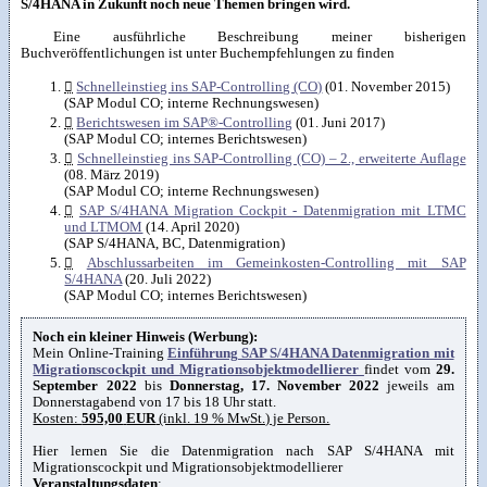
S/4HANA in Zukunft noch neue Themen bringen wird.
Eine ausführliche Beschreibung meiner bisherigen
Buchveröffentlichungen ist unter Buchempfehlungen zu finden

Schnelleinstieg ins SAP-Controlling (CO)
(01. November 2015)
(SAP Modul CO; interne Rechnungswesen)

Berichtswesen im SAP®-Controlling
(01. Juni 2017)
(SAP Modul CO; internes Berichtswesen)

Schnelleinstieg ins SAP-Controlling (CO) – 2., erweiterte Auflage
(08. März 2019)
(SAP Modul CO; interne Rechnungswesen)

SAP S/4HANA Migration Cockpit - Datenmigration mit LTMC
und LTMOM
(14. April 2020)
(SAP S/4HANA, BC, Datenmigration)

Abschlussarbeiten im Gemeinkosten-Controlling mit SAP
S/4HANA
(20. Juli 2022)
(SAP Modul CO; internes Berichtswesen)
Noch ein kleiner Hinweis (Werbung):
Mein Online-Training
Einführung SAP S/4HANA Datenmigration mit
Migrationscockpit und Migrationsobjektmodellierer
findet vom
29.
September 2022
bis
Donnerstag, 17. November 2022
jeweils am
Donnerstagabend von 17 bis 18 Uhr statt.
Kosten:
595,00
EUR
(inkl. 19 % MwSt.) je Person.
Hier lernen Sie die Datenmigration nach SAP S/4HANA mit
Migrationscockpit und Migrationsobjektmodellierer
Veranstaltungsdaten
: