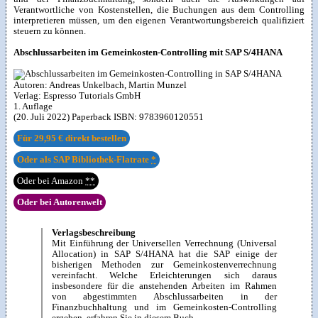
Verantwortliche von Kostenstellen, die Buchungen aus dem Controlling
interpretieren müssen, um den eigenen Verantwortungsbereich qualifiziert
steuern zu können.
Abschlussarbeiten im Gemeinkosten-Controlling mit SAP S/4HANA
Autoren:
Andreas Unkelbach
,
Martin Munzel
Verlag:
Espresso Tutorials GmbH
1. Auflage
(20. Juli 2022) Paperback ISBN:
9783960120551
Für
29,95 €
direkt bestellen
Oder als SAP Bibliothek-Flatrate
*
Oder bei Amazon
**
Oder bei Autorenwelt
Verlagsbeschreibung
Mit Einführung der Universellen Verrechnung (Universal
Allocation) in SAP S/4HANA hat die SAP einige der
bisherigen Methoden zur Gemeinkostenverrechnung
vereinfacht. Welche Erleichterungen sich daraus
insbesondere für die anstehenden Arbeiten im Rahmen
von abgestimmten Abschlussarbeiten in der
Finanzbuchhaltung und im Gemeinkosten-Controlling
ergeben, erfahren Sie in diesem Buch.