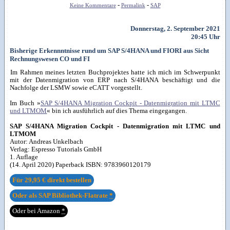
-
-
Keine Kommentare
Permalink
SAP
Donnerstag, 2. September 2021
20:45 Uhr
Bisherige Erkennntnisse rund um SAP S/4HANA und FIORI aus Sicht
Rechnungswesen CO und FI
Im Rahmen meines letzten Buchprojektes hatte ich mich im Schwerpunkt
mit der Datenmigration von ERP nach S/4HANA beschäftigt und die
Nachfolge der LSMW sowie eCATT vorgestellt.
Im Buch »
SAP S/4HANA Migration Cockpit - Datenmigration mit LTMC
und LTMOM
« bin ich ausführlich auf dies Thema eingegangen.
SAP S/4HANA Migration Cockpit - Datenmigration mit LTMC und
LTMOM
Autor:
Andreas Unkelbach
Verlag:
Espresso Tutorials GmbH
1. Auflage
(14. April 2020) Paperback ISBN:
9783960120179
Für
29,95 €
direkt bestellen
Oder als SAP Bibliothek-Flatrate
*
Oder bei Amazon
*