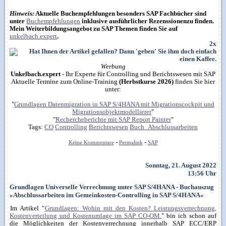
Hinweis:
Aktuelle Buchempfehlungen besonders SAP Fachbücher sind
unter
Buchempfehlungen
inklusive ausführlicher Rezenssionenzu finden.
Mein Weiterbildungsangebot zu SAP Themen finden Sie auf
unkelbach.expert
.
2x
Werbung
Unkelbach.expert
- Ihr Experte für Controlling und Berichtswesen mit SAP
Aktuelle Termine zum Online-Training
(Herbstkurse 2026)
finden Sie hier
unter:
"
Grundlagen Datenmigration in SAP S/4HANA mit Migrationscockpit und
Migrationsobjektmodellierer
"
"
Rechercheberichte mit SAP Report Painter
"
Tags:
CO
Controlling
Berichtswesen
Buch_Abschlussarbeiten
-
-
Keine Kommentare
Permalink
SAP
Sonntag, 21. August 2022
13:56 Uhr
Grundlagen Universelle Verrechnung unter SAP S/4HANA - Buchauszug
»Abschlussarbeiten im Gemeinkosten-Controlling in SAP S/4HANA«
Im Artikel "
Grundlagen: Wohin mit den Kosten? Leistungsverrechnung,
Kostenverteilung und Kostenumlage im SAP CO-OM.
" bin ich schon auf
die Möglichkeiten der Kostenverrechnung innerhalb SAP ECC/ERP