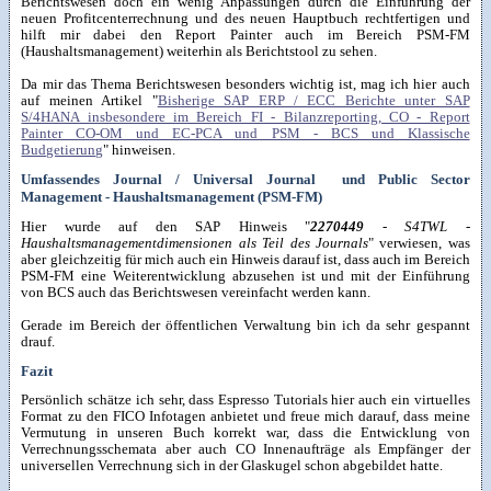
Berichtswesen doch ein wenig Anpassungen durch die Einführung der
neuen Profitcenterrechnung und des neuen Hauptbuch rechtfertigen und
hilft mir dabei den Report Painter auch im Bereich PSM-FM
(Haushaltsmanagement) weiterhin als Berichtstool zu sehen.
Da mir das Thema Berichtswesen besonders wichtig ist, mag ich hier auch
auf meinen Artikel "
Bisherige SAP ERP / ECC Berichte unter SAP
S/4HANA insbesondere im Bereich FI - Bilanzreporting, CO - Report
Painter CO-OM und EC-PCA und PSM - BCS und Klassische
Budgetierung
" hinweisen.
Umfassendes Journal / Universal Journal und Public Sector
Management - Haushaltsmanagement (PSM-FM)
Hier wurde auf den SAP Hinweis "
2270449
- S4TWL -
Haushaltsmanagementdimensionen als Teil des Journals
" verwiesen, was
aber gleichzeitig für mich auch ein Hinweis darauf ist, dass auch im Bereich
PSM-FM eine Weiterentwicklung abzusehen ist und mit der Einführung
von BCS auch das Berichtswesen vereinfacht werden kann.
Gerade im Bereich der öffentlichen Verwaltung bin ich da sehr gespannt
drauf.
Fazit
Persönlich schätze ich sehr, dass Espresso Tutorials hier auch ein virtuelles
Format zu den FICO Infotagen anbietet und freue mich darauf, dass meine
Vermutung in unseren Buch korrekt war, dass die Entwicklung von
Verrechnungsschemata aber auch CO Innenaufträge als Empfänger der
universellen Verrechnung sich in der Glaskugel schon abgebildet hatte.