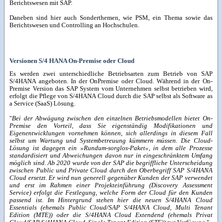
Berichtswesen mit SAP.
Daneben sind hier auch Sonderthemen, wie PSM, ein Thema sowie das
Berichtswesen und Controlling an Hochschulen.
Versionen S/4 HANA On-Premise oder Cloud
Es werden zwei unterschiedliche Betriebsarten zum Betrieb von SAP
S/4HANA angeboten. In der OnPremise oder Cloud. Während in der On-
Premise Version das SAP System vom Unternehmen selbst betrieben wird,
erfolgt die Pflege von S/4HANA Cloud durch die SAP selbst als Software as
a Service (SaaS) Lösung.
"
Bei der Abwägung zwischen den einzelnen Betriebsmodellen bietet On-
Premise den Vorteil, dass Sie eigenständig Modifikationen und
Eigenentwicklungen vornehmen können, sich allerdings in diesem Fall
selbst um Wartung und Systembetreuung kümmern müssen. Die Cloud-
Lösung ist dagegen ein »Rundum-sorglos-Paket«, in dem alle Prozesse
standardisiert und Abweichungen davon nur in eingeschränktem Umfang
möglich sind. Ab 2020 wurde von der SAP die begriffliche Unterscheidung
zwischen Public und Private Cloud durch den Oberbegriff SAP S/4HANA
Cloud ersetzt. Er wird nun generell gegenüber Kunden der SAP verwendet
und erst im Rahmen einer Projekteinführung (Discovery Assessment
Service) erfolgt die Festlegung, welche Form der Cloud für den Kunden
passend ist. Im Hintergrund stehen hier die neuen S/4HANA Cloud
Essentials (ehemals Public Cloud/SAP S/4HANA Cloud, Multi Tenant
Edition (MTE)) oder die S/4HANA Cloud Extendend (ehemals Privat