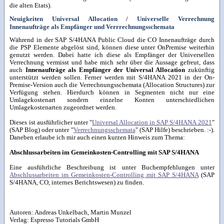
die alten Etats).
Neuigkeiten Universal Allocation / Universelle Verrechnung
Innenaufträge als Empfänger und Verrrechnungsschemata
Während in der SAP S/4HANA Public Cloud die CO Innenaufträge durch
die PSP Elemente abgelöst sind, können diese unter OnPremise weiterhin
genutzt werden. Dabei hatte ich diese als Empfänger der Universellen
Verrechnung vermisst und habe mich sehr über die Aussage gefreut, dass
auch
Innenaufträge als Empfänger der Universal Allocation
zukünftig
unterstützt werden sollen. Ferner werden mit S/4HANA 2021 in der On-
Premise-Version auch die Verrechnungsschemata (Allocation Structures) zur
Verfügung stehen. Hierdurch können in Segmenten nicht nur eine
Umlagekostenart sondern einzelne Konten unterschiedlichen
Umlagekostenarten zugeordnet werden.
Dieses ist ausführlicher unter "
Universal Allocation in SAP S/4HANA 2021
"
(SAP Blog) oder unter "
Verrechnungsschemata
" (SAP Hilfe) beschrieben. :-).
Daneben erlaube ich mir auch einen kurzen Hinweis zum Thema:
Abschlussarbeiten im Gemeinkosten-Controlling mit SAP S/4HANA
Eine ausführliche Beschreibung ist unter Buchempfehlungen unter
Abschlussarbeiten im Gemeinkosten-Controlling mit SAP S/4HANA
(SAP
S/4HANA, CO, internes Berichtswesen) zu finden.
Autoren:
Andreas Unkelbach
,
Martin Munzel
Verlag:
Espresso Tutorials GmbH