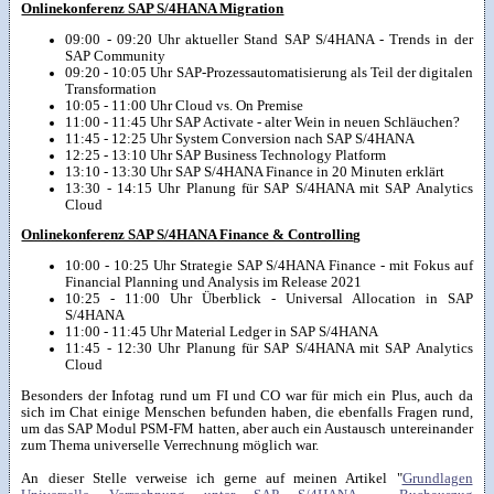
Onlinekonferenz SAP S/4HANA Migration
09:00 - 09:20 Uhr aktueller Stand SAP S/4HANA - Trends in der
SAP Community
09:20 - 10:05 Uhr SAP-Prozessautomatisierung als Teil der digitalen
Transformation
10:05 - 11:00 Uhr Cloud vs. On Premise
11:00 - 11:45 Uhr SAP Activate - alter Wein in neuen Schläuchen?
11:45 - 12:25 Uhr System Conversion nach SAP S/4HANA
12:25 - 13:10 Uhr SAP Business Technology Platform
13:10 - 13:30 Uhr SAP S/4HANA Finance in 20 Minuten erklärt
13:30 - 14:15 Uhr Planung für SAP S/4HANA mit SAP Analytics
Cloud
Onlinekonferenz SAP S/4HANA Finance & Controlling
10:00 - 10:25 Uhr Strategie SAP S/4HANA Finance - mit Fokus auf
Financial Planning und Analysis im Release 2021
10:25 - 11:00 Uhr Überblick - Universal Allocation in SAP
S/4HANA
11:00 - 11:45 Uhr Material Ledger in SAP S/4HANA
11:45 - 12:30 Uhr Planung für SAP S/4HANA mit SAP Analytics
Cloud
Besonders der Infotag rund um FI und CO war für mich ein Plus, auch da
sich im Chat einige Menschen befunden haben, die ebenfalls Fragen rund,
um das SAP Modul PSM-FM hatten, aber auch ein Austausch untereinander
zum Thema universelle Verrechnung möglich war.
An dieser Stelle verweise ich gerne auf meinen Artikel "
Grundlagen