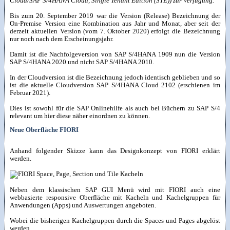
Cloud/SAP S/4HANA Cloud, Single Tenant Edition (STE)) zur Verfügung.
"
Bis zum 20. September 2019 war die Version (Release) Bezeichnung der
On-Premise Version eine Kombination aus Jahr und Monat, aber seit der
derzeit aktuellen Version (vom 7. Oktober 2020) erfolgt die Bezeichnung
nur noch nach dem Erscheinungsjahr.
Damit ist die Nachfolgeversion von SAP S/4HANA 1909 nun die Version
SAP S/4HANA 2020 und nicht SAP S/4HANA 2010.
In der Cloudversion ist die Bezeichnung jedoch identisch geblieben und so
ist die aktuelle Cloudversion SAP S/4HANA Cloud 2102 (erschienen im
Februar 2021).
Dies ist sowohl für die SAP Onlinehilfe als auch bei Büchern zu SAP S/4
relevant um hier diese näher einordnen zu können.
Neue Oberfläche FIORI
Anhand folgender Skizze kann das Designkonzept von FIORI erklärt
werden.
Neben dem klassischen SAP GUI Menü wird mit FIORI auch eine
webbasierte responsive Oberfläche mit Kacheln und Kachelgruppen für
Anwendungen (Apps) und Auswertungen angeboten.
Wobei die bisherigen Kachelgruppen durch die Spaces und Pages abgelöst
werden.