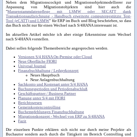
Neben dem Migrationscockpit und Migrationsobjektmodellierer zur
Anpassung von MIgrationstobjekten sind hier auch die
"
Massenstammdatenpflege mit LSMW oder SECATT dank
Transaktionsaufzeichnung - Handbuch erweiterte computergestützte Test-
Tool (eCATT) und LSMW
" für ERP im Buch und Blog beschrieben, so dass
das Buch nicht nur für einen Wechsel nach S/4HANA interessant ist.
Im aktuellen Artikel möchte ich aber einige Erkenntnisse zum Wechsel
nach S/4HANA vorstellen.
Dabei sollen folgende Themenbereiche angesprochen werden.
Versionen S/4 HANA On-Premise oder Cloud
Neue Oberfläche FIORI
Univesal Journal
Finanzbuchhaltung / Ledgerkonzept
Neues Hauptbuch
Neue Anlagenbuchhaltung
Sachkonto und Kostenart unter S/4 HANA
Buchungsperioden und Periodenabschluß
Geschäftspartner / Business Partner
Planung unter S/4 mit FIORI
Berichtswesen
Gemeinkostencontrolling
Buchempfehlungen Finanzbuchhaltung
Migrationskonzept - Wechsel von ERP zu S/4HANA
Fazit
Die einzelnen Punkte erklären sich nicht nur durch meine Projekte als
Buchautor sondern auch durch die Tätigkeit im Bereich Controlling und