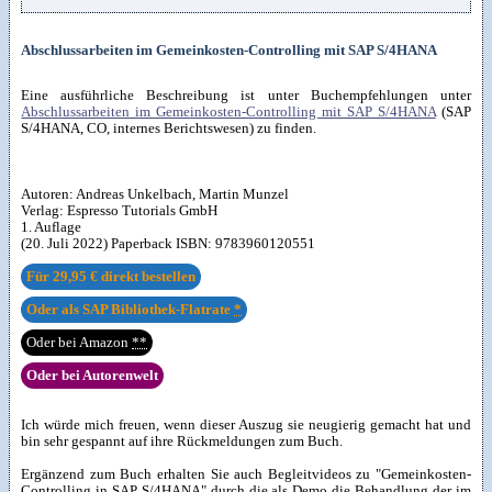
Abschlussarbeiten im Gemeinkosten-Controlling mit SAP S/4HANA
Eine ausführliche Beschreibung ist unter Buchempfehlungen unter
Abschlussarbeiten im Gemeinkosten-Controlling mit SAP S/4HANA
(SAP
S/4HANA, CO, internes Berichtswesen) zu finden.
Autoren:
Andreas Unkelbach
,
Martin Munzel
Verlag:
Espresso Tutorials GmbH
1. Auflage
(20. Juli 2022) Paperback ISBN:
9783960120551
Für
29,95 €
direkt bestellen
Oder als SAP Bibliothek-Flatrate
*
Oder bei Amazon
**
Oder bei Autorenwelt
Ich würde mich freuen, wenn dieser Auszug sie neugierig gemacht hat und
bin sehr gespannt auf ihre Rückmeldungen zum Buch.
Ergänzend zum Buch erhalten Sie auch Begleitvideos zu "Gemeinkosten-
Controlling in SAP S/4HANA" durch die als Demo die Behandlung der im