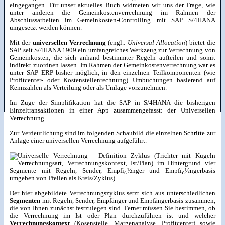
eingegangen. Für unser aktuelles Buch widmeten wir uns der Frage, wie
unter anderen die Gemeinkostenverrechnung im Rahmen der
Abschlussarbeiten im Gemeinkosten-Controlling mit SAP S/4HANA
umgesetzt werden können.
Mit der
universellen Verrechnung
(engl.:
Universal Allocation
) bietet die
SAP seit S/4HANA 1909 ein umfangreiches Werkzeug zur Verrechnung von
Gemeinkosten, die sich anhand bestimmter Regeln aufteilen und somit
indirekt zuordnen lassen. Im Rahmen der Gemeinkostenverrechnung war es
unter SAP ERP bisher möglich, in den einzelnen Teilkomponenten (wie
Profitcenter- oder Kostenstellenrechnung) Umbuchungen basierend auf
Kennzahlen als Verteilung oder als Umlage vorzunehmen.
Im Zuge der Simplifikation hat die SAP in S/4HANA die bisherigen
Einzeltransaktionen in einer App zusammengefasst: der Universellen
Verrechnung.
Zur Verdeutlichung sind im folgenden Schaubild die einzelnen Schritte zur
Anlage einer universellen Verrechnung aufgeführt.
Der hier abgebildete Verrechnungszyklus setzt sich aus unterschiedlichen
Segmenten
mit Regeln, Sender, Empfänger und Empfängerbasis zusammen,
die von Ihnen zunächst festzulegen sind. Ferner müssen Sie bestimmen, ob
die Verrechnung im Ist oder Plan durchzuführen ist und welcher
Verrechnungskontext
(Kosenstelle, Margenanalyse, Profitcenter) sowie