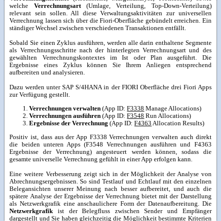
welche
Verrechnungsart
(Umlage, Verteilung, Top-Down-Verteilung)
relevant sein sollen. All diese Verwaltungsaktivitäten zur universellen
Verrechnung lassen sich über die Fiori-Oberfläche gebündelt erreichen. Ein
ständiger Wechsel zwischen verschiedenen Transaktionen entfällt.
Sobald Sie einen Zyklus ausführen, werden alle darin enthaltene Segmente
als Verrechnungsschritte nach der hinterlegten Verrechnungsart und des
gewählten Verrechnungskontextes im Ist oder Plan ausgeführt. Die
Ergebnisse eines Zyklus können Sie Ihrem Anliegen entsprechend
aufbereiten und analysieren.
Dazu werden unter SAP S/4HANA in der FIORI Oberfläche drei Fiori Apps
zur Verfügung gestellt.
Verrechnungen verwalten
(App ID:
F3338
Manage Allocations)
Verrechnungen ausführen
(App ID:
F3548
Run Allocations)
Ergebnisse der Verrechnung
(App ID:
F4363
Allocation Results)
Positiv ist, dass aus der App F3338 Verrechnungen verwalten auch direkt
die beiden unteren Apps (F3548 Verrechnungen ausführen und F4363
Ergebnisse der Verrechnung) angesteuert werden können, sodass die
gesamte universelle Verrechnung gefühlt in einer App erfolgen kann.
Eine weitere Verbesserung zeigt sich in der Möglichkeit der Analyse von
Abrechnungsergebnissen. So sind Testlauf und Echtlauf mit den einzelnen
Belegansichten unserer Meinung nach besser aufbereitet, und auch die
spätere Analyse der Ergebnisse der Verrechnung bietet mit der Darstellung
als Netzwerkgrafik eine anschaulichere Form der Datenaufbereitung. Die
Netzwerkgrafik
ist der Belegfluss zwischen Sender und Empfänger
dargestellt und Sie haben gleichzeitig die Möglichkeit bestimmte Kriterien