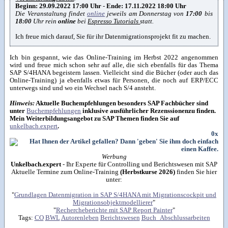
Beginn: 29.09.2022 17:00 Uhr
-
Ende: 17.11.2022 18:00 Uhr
Die Veranstaltung findet
online
jeweils am Donnerstag von
17:00
bis
18:00
Uhr rein
online
bei
Espresso Tutorials
statt.
Ich freue mich darauf, Sie für ihr Datenmigrationsprojekt fit zu machen.
Ich bin gespannt, wie das Online-Training im Herbst 2022 angenommen
wird und freue mich schon sehr auf alle, die sich ebenfalls für das Thema
SAP S/4HANA begeistern lassen. Vielleicht sind die Bücher (oder auch das
Online-Training) ja ebenfalls etwas für Personen, die noch auf ERP/ECC
unterwegs sind und wo ein Wechsel nach S/4 ansteht.
Hinweis:
Aktuelle Buchempfehlungen besonders SAP Fachbücher sind
unter
Buchempfehlungen
inklusive ausführlicher Rezenssionenzu finden.
Mein Weiterbildungsangebot zu SAP Themen finden Sie auf
unkelbach.expert
.
0x
Werbung
Unkelbach.expert
- Ihr Experte für Controlling und Berichtswesen mit SAP
Aktuelle Termine zum Online-Training
(Herbstkurse 2026)
finden Sie hier
unter:
"
Grundlagen Datenmigration in SAP S/4HANA mit Migrationscockpit und
Migrationsobjektmodellierer
"
"
Rechercheberichte mit SAP Report Painter
"
Tags:
CO
BWL
Autorenleben
Berichtswesen
Buch_Abschlussarbeiten