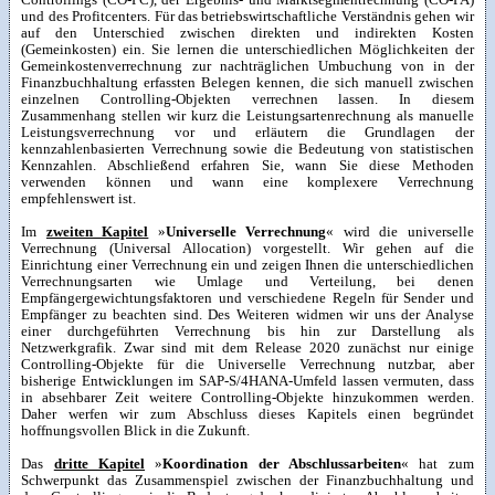
und des Profitcenters. Für das betriebswirtschaftliche Verständnis gehen wir
auf den Unterschied zwischen direkten und indirekten Kosten
(Gemeinkosten) ein. Sie lernen die unterschiedlichen Möglichkeiten der
Gemeinkostenverrechnung zur nachträglichen Umbuchung von in der
Finanzbuchhaltung erfassten Belegen kennen, die sich manuell zwischen
einzelnen Controlling-Objekten verrechnen lassen. In diesem
Zusammenhang stellen wir kurz die Leistungsartenrechnung als manuelle
Leistungsverrechnung vor und erläutern die Grundlagen der
kennzahlenbasierten Verrechnung sowie die Bedeutung von statistischen
Kennzahlen. Abschließend erfahren Sie, wann Sie diese Methoden
verwenden können und wann eine komplexere Verrechnung
empfehlenswert ist.
Im
zweiten Kapitel
»
Universelle Verrechnung
« wird die universelle
Verrechnung (Universal Allocation) vorgestellt. Wir gehen auf die
Einrichtung einer Verrechnung ein und zeigen Ihnen die unterschiedlichen
Verrechnungsarten wie Umlage und Verteilung, bei denen
Empfängergewichtungsfaktoren und verschiedene Regeln für Sender und
Empfänger zu beachten sind. Des Weiteren widmen wir uns der Analyse
einer durchgeführten Verrechnung bis hin zur Darstellung als
Netzwerkgrafik. Zwar sind mit dem Release 2020 zunächst nur einige
Controlling-Objekte für die Universelle Verrechnung nutzbar, aber
bisherige Entwicklungen im SAP-S/4HANA-Umfeld lassen vermuten, dass
in absehbarer Zeit weitere Controlling-Objekte hinzukommen werden.
Daher werfen wir zum Abschluss dieses Kapitels einen begründet
hoffnungsvollen Blick in die Zukunft.
Das
dritte Kapitel
»
Koordination der Abschlussarbeiten
« hat zum
Schwerpunkt das Zusammenspiel zwischen der Finanzbuchhaltung und