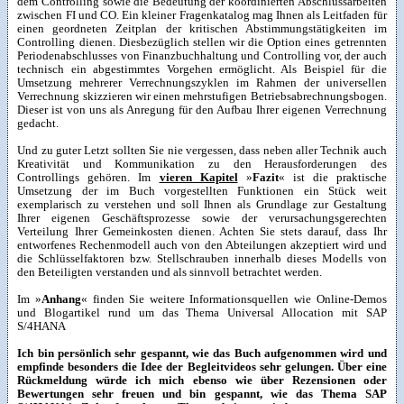
dem Controlling sowie die Bedeutung der koordinierten Abschlussarbeiten
zwischen FI und CO. Ein kleiner Fragenkatalog mag Ihnen als Leitfaden für
einen geordneten Zeitplan der kritischen Abstimmungstätigkeiten im
Controlling dienen. Diesbezüglich stellen wir die Option eines getrennten
Periodenabschlusses von Finanzbuchhaltung und Controlling vor, der auch
technisch ein abgestimmtes Vorgehen ermöglicht. Als Beispiel für die
Umsetzung mehrerer Verrechnungszyklen im Rahmen der universellen
Verrechnung skizzieren wir einen mehrstufigen Betriebsabrechnungsbogen.
Dieser ist von uns als Anregung für den Aufbau Ihrer eigenen Verrechnung
gedacht.
Und zu guter Letzt sollten Sie nie vergessen, dass neben aller Technik auch
Kreativität und Kommunikation zu den Herausforderungen des
Controllings gehören. Im
vieren Kapitel
»
Fazit
« ist die praktische
Umsetzung der im Buch vorgestellten Funktionen ein Stück weit
exemplarisch zu verstehen und soll Ihnen als Grundlage zur Gestaltung
Ihrer eigenen Geschäftsprozesse sowie der verursachungsgerechten
Verteilung Ihrer Gemeinkosten dienen. Achten Sie stets darauf, dass Ihr
entworfenes Rechenmodell auch von den Abteilungen akzeptiert wird und
die Schlüsselfaktoren bzw. Stellschrauben innerhalb dieses Modells von
den Beteiligten verstanden und als sinnvoll betrachtet werden.
Im »
Anhang
« finden Sie weitere Informationsquellen wie Online-Demos
und Blogartikel rund um das Thema Universal Allocation mit SAP
S/4HANA
Ich bin persönlich sehr gespannt, wie das Buch aufgenommen wird und
empfinde besonders die Idee der Begleitvideos sehr gelungen. Über eine
Rückmeldung würde ich mich ebenso wie über Rezensionen oder
Bewertungen sehr freuen und bin gespannt, wie das Thema SAP