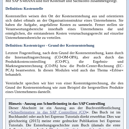
Mit SAP S/4HANA sind hier Kostenart und Sachkonto zusammengelegt.
Definition: Kostenstelle
Kostenstellen weisen den Ort der Kostenentstehung aus und orientieren
sich dabei oftmals an der Organisationsstruktur eines Unternehmens. Sie
haben die Aufgabe, angefallene Kosten zu sammeln. Ferner stellen sie
Verantwortungsbereiche innerhalb eines Unternehmens dar und
ermöglichen, die entstandenen Kosten verursachungsgerecht auf einzelne
Unternehmensbereiche zu verteilen.
Definition: Kostenträger - Grund der Kostenentstehung
Letztere Fragestellung, nach dem Grund der Kostenentstehung, kann durch
die Innenauftragsrechnung (CO-OM-OPA), aber auch durch das
Produktkostencontrolling (CO-PC), die Ergebnis- und
Marktsegmentrechnung (CO-PA) bzw. die Profit-Center-Rechnung (EC-
PCA) beantworten. In diesen Modulen wird auch das Thema »Erlöse«
behandelt.
Vereinfacht sprechen wir hier von einer Kostenträgerrechnung, die den
Grund der Kostenentstehung wie zum Beispiel die hergestellten Produkte
eines Unternehmens darstellt.
Hinweis - Auszug aus Schnelleinstieg in das SAP Controlling
Dieser Abschnitt ist ein Auszug aus der Buchveröffentlichung
»
Schnelleinstieg in das SAP Controlling (CO)
«. Das Buch ist im
Buchhandel oder auch bei Espresso Tutorials direkt erwerbbar. Dies war
gleichzeitig (2015) meine erste gedruckte Publikation bei Espresso
Tutorials. Die Entstehungsgeschichte zum Buch (damals die erste