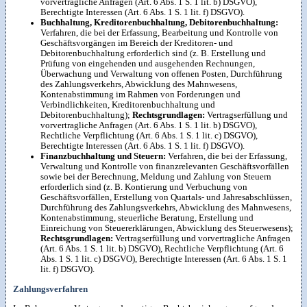
vorvertragliche Anfragen (Art. 6 Abs. 1 S. 1 lit. b) DSGVO),
Berechtigte Interessen (Art. 6 Abs. 1 S. 1 lit. f) DSGVO).
Buchhaltung, Kreditorenbuchhaltung, Debitorenbuchhaltung:
Verfahren, die bei der Erfassung, Bearbeitung und Kontrolle von
Geschäftsvorgängen im Bereich der Kreditoren- und
Debitorenbuchhaltung erforderlich sind (z. B. Erstellung und
Prüfung von eingehenden und ausgehenden Rechnungen,
Überwachung und Verwaltung von offenen Posten, Durchführung
des Zahlungsverkehrs, Abwicklung des Mahnwesens,
Kontenabstimmung im Rahmen von Forderungen und
Verbindlichkeiten, Kreditorenbuchhaltung und
Debitorenbuchhaltung);
Rechtsgrundlagen:
Vertragserfüllung und
vorvertragliche Anfragen (Art. 6 Abs. 1 S. 1 lit. b) DSGVO),
Rechtliche Verpflichtung (Art. 6 Abs. 1 S. 1 lit. c) DSGVO),
Berechtigte Interessen (Art. 6 Abs. 1 S. 1 lit. f) DSGVO).
Finanzbuchhaltung und Steuern:
Verfahren, die bei der Erfassung,
Verwaltung und Kontrolle von finanzrelevanten Geschäftsvorfällen
sowie bei der Berechnung, Meldung und Zahlung von Steuern
erforderlich sind (z. B. Kontierung und Verbuchung von
Geschäftsvorfällen, Erstellung von Quartals- und Jahresabschlüssen,
Durchführung des Zahlungsverkehrs, Abwicklung des Mahnwesens,
Kontenabstimmung, steuerliche Beratung, Erstellung und
Einreichung von Steuererklärungen, Abwicklung des Steuerwesens);
Rechtsgrundlagen:
Vertragserfüllung und vorvertragliche Anfragen
(Art. 6 Abs. 1 S. 1 lit. b) DSGVO), Rechtliche Verpflichtung (Art. 6
Abs. 1 S. 1 lit. c) DSGVO), Berechtigte Interessen (Art. 6 Abs. 1 S. 1
lit. f) DSGVO).
Zahlungsverfahren