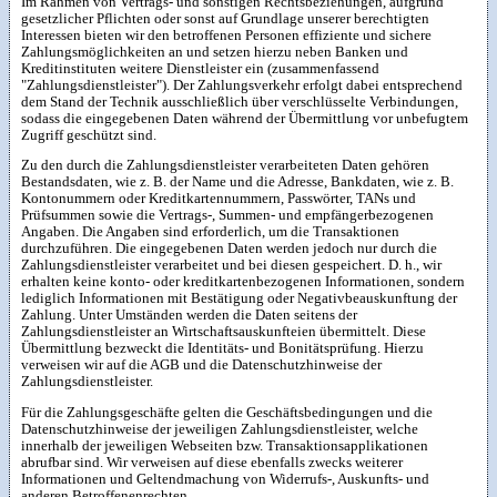
Im Rahmen von Vertrags- und sonstigen Rechtsbeziehungen, aufgrund
gesetzlicher Pflichten oder sonst auf Grundlage unserer berechtigten
Interessen bieten wir den betroffenen Personen effiziente und sichere
Zahlungsmöglichkeiten an und setzen hierzu neben Banken und
Kreditinstituten weitere Dienstleister ein (zusammenfassend
"Zahlungsdienstleister"). Der Zahlungsverkehr erfolgt dabei entsprechend
dem Stand der Technik ausschließlich über verschlüsselte Verbindungen,
sodass die eingegebenen Daten während der Übermittlung vor unbefugtem
Zugriff geschützt sind.
Zu den durch die Zahlungsdienstleister verarbeiteten Daten gehören
Bestandsdaten, wie z. B. der Name und die Adresse, Bankdaten, wie z. B.
Kontonummern oder Kreditkartennummern, Passwörter, TANs und
Prüfsummen sowie die Vertrags-, Summen- und empfängerbezogenen
Angaben. Die Angaben sind erforderlich, um die Transaktionen
durchzuführen. Die eingegebenen Daten werden jedoch nur durch die
Zahlungsdienstleister verarbeitet und bei diesen gespeichert. D. h., wir
erhalten keine konto- oder kreditkartenbezogenen Informationen, sondern
lediglich Informationen mit Bestätigung oder Negativbeauskunftung der
Zahlung. Unter Umständen werden die Daten seitens der
Zahlungsdienstleister an Wirtschaftsauskunfteien übermittelt. Diese
Übermittlung bezweckt die Identitäts- und Bonitätsprüfung. Hierzu
verweisen wir auf die AGB und die Datenschutzhinweise der
Zahlungsdienstleister.
Für die Zahlungsgeschäfte gelten die Geschäftsbedingungen und die
Datenschutzhinweise der jeweiligen Zahlungsdienstleister, welche
innerhalb der jeweiligen Webseiten bzw. Transaktionsapplikationen
abrufbar sind. Wir verweisen auf diese ebenfalls zwecks weiterer
Informationen und Geltendmachung von Widerrufs-, Auskunfts- und
anderen Betroffenenrechten.