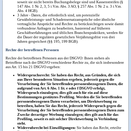
soweit sie nicht bereits Buchungsbelege sind und Kassenstreifen (§
147 Abs. 1 Nr. 2, 3, 5 i.V.m. Abs. 3 AO, § 257 Abs. 1 Nr. 2 u. 3 i.V.m.
Abs. 4 HGB).
3 Jahre - Daten, die erforderlich sind, um potenzielle
Gewährleistungs- und Schadensersatzansprüche oder ähnliche
vertragliche Ansprüche und Rechte zu berücksichtigen sowie damit
verbundene Anfragen zu bearbeiten, basierend auf früheren
Geschäftserfahrungen und üblichen Branchenpraktiken, werden für
die Dauer der regulären gesetzlichen Verjährungsfrist von drei
Jahren gespeichert (§§ 195, 199 BGB).
Rechte der betroffenen Personen
Rechte der betroffenen Personen aus der DSGVO: Ihnen stehen als
Betroffene nach der DSGVO verschiedene Rechte zu, die sich insbesondere
aus Art. 15 bis 21 DSGVO ergeben:
Widerspruchsrecht: Sie haben das Recht, aus Gründen, die sich
aus Ihrer besonderen Situation ergeben, jederzeit gegen die
Verarbeitung der Sie betreffenden personenbezogenen Daten, die
aufgrund von Art. 6 Abs. 1 lit. e oder f DSGVO erfolgt,
Widerspruch einzulegen; dies gilt auch für ein auf diese
Bestimmungen gestütztes Profiling. Werden die Sie betreffenden
personenbezogenen Daten verarbeitet, um Direktwerbung zu
betreiben, haben Sie das Recht, jederzeit Widerspruch gegen die
Verarbeitung der Sie betreffenden personenbezogenen Daten zum
Zwecke derartiger Werbung einzulegen; dies gilt auch für das
Profiling, soweit es mit solcher Direktwerbung in Verbindung
steht.
Widerrufsrecht bei Einwilligungen:
Sie haben das Recht, erteilte