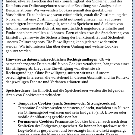
finden, etwa zu Zwecken der Funktionsfähigkeit, der Sicherheit und des
Komforts von Onlineangeboten sowie der Erstellung von Analysen der
Besucherströme. Wir verwenden Cookies gemäß den gesetzlichen
Vorschriften. Dazu holen wir, wenn erforderlich, vorab die Zustimmung der
Nutzer ein. Ist eine Zustimmung nicht notwendig, setzen wir auf unsere
berechtigten Interessen. Dies gilt, wenn das Speichern und Auslesen von
Informationen unerlässlich ist, um ausdrücklich angeforderte Inhalte und
Funktionen bereitstellen zu können. Dazu zählen etwa die Speicherung von
Einstellungen sowie die Sicherstellung der Funktionalität und Sicherheit
unseres Onlineangebots. Die Einwilligung kann jederzeit widerrufen
werden. Wir informieren klar über deren Umfang und welche Cookies
genutzt werden.
Hinweise zu datenschutzrechtlichen Rechtsgrundlagen:
Ob wir
personenbezogene Daten mithilfe von Cookies verarbeiten, hängt von einer
Einwilligung ab. Liegt eine Einwilligung vor, dient sie als
Rechtsgrundlage. Ohne Einwilligung stützen wir uns auf unsere
berechtigten Interessen, die vorstehend in diesem Abschnitt und im Kontext
der jeweiligen Dienste und Verfahren erläutert sind.
Speicherdauer:
Im Hinblick auf die Speicherdauer werden die folgenden
Arten von Cookies unterschieden:
Temporäre Cookies (auch: Session- oder Sitzungscookies):
Temporäre Cookies werden spätestens gelöscht, nachdem ein Nutzer
ein Onlineangebot verlassen und sein Endgerät (z. B. Browser oder
mobile Applikation) geschlossen hat.
Permanente Cookies:
Permanente Cookies bleiben auch nach dem
Schließen des Endgeräts gespeichert. So können beispielsweise der
Log-in-Status gespeichert und bevorzugte Inhalte direkt angezeigt
werden, wenn der Nutzer eine Website erneut besucht. Ebenso