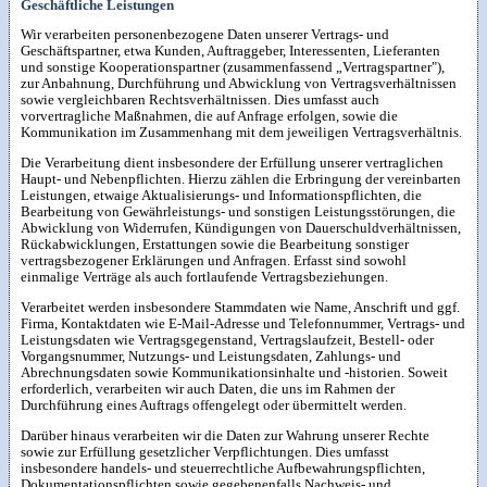
Geschäftliche Leistungen
Wir verarbeiten personenbezogene Daten unserer Vertrags- und
Geschäftspartner, etwa Kunden, Auftraggeber, Interessenten, Lieferanten
und sonstige Kooperationspartner (zusammenfassend „Vertragspartner"),
zur Anbahnung, Durchführung und Abwicklung von Vertragsverhältnissen
sowie vergleichbaren Rechtsverhältnissen. Dies umfasst auch
vorvertragliche Maßnahmen, die auf Anfrage erfolgen, sowie die
Kommunikation im Zusammenhang mit dem jeweiligen Vertragsverhältnis.
Die Verarbeitung dient insbesondere der Erfüllung unserer vertraglichen
Haupt- und Nebenpflichten. Hierzu zählen die Erbringung der vereinbarten
Leistungen, etwaige Aktualisierungs- und Informationspflichten, die
Bearbeitung von Gewährleistungs- und sonstigen Leistungsstörungen, die
Abwicklung von Widerrufen, Kündigungen von Dauerschuldverhältnissen,
Rückabwicklungen, Erstattungen sowie die Bearbeitung sonstiger
vertragsbezogener Erklärungen und Anfragen. Erfasst sind sowohl
einmalige Verträge als auch fortlaufende Vertragsbeziehungen.
Verarbeitet werden insbesondere Stammdaten wie Name, Anschrift und ggf.
Firma, Kontaktdaten wie E-Mail-Adresse und Telefonnummer, Vertrags- und
Leistungsdaten wie Vertragsgegenstand, Vertragslaufzeit, Bestell- oder
Vorgangsnummer, Nutzungs- und Leistungsdaten, Zahlungs- und
Abrechnungsdaten sowie Kommunikationsinhalte und -historien. Soweit
erforderlich, verarbeiten wir auch Daten, die uns im Rahmen der
Durchführung eines Auftrags offengelegt oder übermittelt werden.
Darüber hinaus verarbeiten wir die Daten zur Wahrung unserer Rechte
sowie zur Erfüllung gesetzlicher Verpflichtungen. Dies umfasst
insbesondere handels- und steuerrechtliche Aufbewahrungspflichten,
Dokumentationspflichten sowie gegebenenfalls Nachweis- und