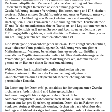
Rechenschaftspflichten. Zudem erfolgt eine Verarbeitung auf Grundlage
unserer berechtigten Interessen an einer ordnungsgemäßen
Geschäftsführung, internen Verwaltung, Risikosteuerung und IT-Sicherheit
sowie am Schutz unseres Geschäftsbetriebs und unserer Vertragspartner vor
Missbrauch, Gefährdung von Daten, Geheimnissen und sonstigen
Rechtsgütern. Hierzu kann auch die Einbindung externer Dienstleister wie
IT- und Telekommunikationsanbieter, Transport- und Logistikunternehmen,
Zahlungsdienstleister, Banken, Steuer- und Rechtsberater oder sonstige
Erfüllungsgehilfen gehören, soweit dies für die Vertragsdurchführung oder
zur Erfüllung gesetzlicher Pflichten erforderlich ist.
Eine Weitergabe personenbezogener Daten an Dritte erfolgt ausschließlich,
soweit dies zur Vertragserfüllung, zur Durchführung vorvertraglicher
Maßnahmen, zur Wahrung berechtigter Interessen oder zur Erfüllung
gesetzlicher Verpflichtungen erforderlich ist. Über darüberhinausgehende
Verarbeitungen, insbesondere zu Marketingzwecken, informieren wir
gesondert im Rahmen dieser Datenschutzerklärung.
Welche Daten im Einzelfall erforderlich sind, teilen wir den
Vertragspartnern im Rahmen der Datenerhebung mit, etwa in
Onlineformularen durch entsprechende Kennzeichnung oder im
persönlichen Kontakt.
Die Löschung der Daten erfolgt, sobald sie für die vorgenannten Zwecke
nicht mehr erforderlich sind und keine gesetzlichen
Aufbewahrungspflichten entgegenstehen. Gesetzliche
Aufbewahrungsfristen, insbesondere nach Handels- und Steuerrecht,
können eine längere Speicherung erfordern. Daten, die im Rahmen eines
konkreten Auftrags übermittelt wurden, löschen wir nach Abschluss des
Auftrags und Ablauf etwaiger Aufbewahrungsfristen, sofern keine weiteren