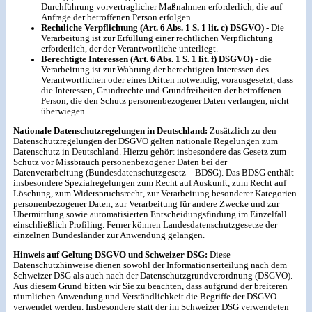
Durchführung vorvertraglicher Maßnahmen erforderlich, die auf
Anfrage der betroffenen Person erfolgen.
Rechtliche Verpflichtung (Art. 6 Abs. 1 S. 1 lit. c) DSGVO)
- Die
Verarbeitung ist zur Erfüllung einer rechtlichen Verpflichtung
erforderlich, der der Verantwortliche unterliegt.
Berechtigte Interessen (Art. 6 Abs. 1 S. 1 lit. f) DSGVO)
- die
Verarbeitung ist zur Wahrung der berechtigten Interessen des
Verantwortlichen oder eines Dritten notwendig, vorausgesetzt, dass
die Interessen, Grundrechte und Grundfreiheiten der betroffenen
Person, die den Schutz personenbezogener Daten verlangen, nicht
überwiegen.
Nationale Datenschutzregelungen in Deutschland:
Zusätzlich zu den
Datenschutzregelungen der DSGVO gelten nationale Regelungen zum
Datenschutz in Deutschland. Hierzu gehört insbesondere das Gesetz zum
Schutz vor Missbrauch personenbezogener Daten bei der
Datenverarbeitung (Bundesdatenschutzgesetz – BDSG). Das BDSG enthält
insbesondere Spezialregelungen zum Recht auf Auskunft, zum Recht auf
Löschung, zum Widerspruchsrecht, zur Verarbeitung besonderer Kategorien
personenbezogener Daten, zur Verarbeitung für andere Zwecke und zur
Übermittlung sowie automatisierten Entscheidungsfindung im Einzelfall
einschließlich Profiling. Ferner können Landesdatenschutzgesetze der
einzelnen Bundesländer zur Anwendung gelangen.
Hinweis auf Geltung DSGVO und Schweizer DSG:
Diese
Datenschutzhinweise dienen sowohl der Informationserteilung nach dem
Schweizer DSG als auch nach der Datenschutzgrundverordnung (DSGVO).
Aus diesem Grund bitten wir Sie zu beachten, dass aufgrund der breiteren
räumlichen Anwendung und Verständlichkeit die Begriffe der DSGVO
verwendet werden. Insbesondere statt der im Schweizer DSG verwendeten