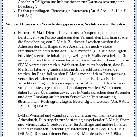
Abschnitt "Allgemeine Informationen zur Datenspeicherung und
Löschung".
Rechtsgrundlagen:
Berechtigte Interessen (Art. 6 Abs. 1 S. 1 lit. f)
DSGVO).
Weitere Hinweise zu Verarbeitungsprozessen, Verfahren und Diensten:
Posteo - E-Mail-Dienst:
Die von uns in Anspruch genommenen
Leistungen von Posteo umfassen den Versand, den Empfang sowie
die Speicherung von E-Mails. Zu diesen Zwecken werden die
Adressen der Empfänger sowie Absender als auch weitere
Informationen betreffend den E-Mailversand (z. B. die beteiligten
Provider) sowie die Inhalte der jeweiligen E-Mails verarbeitet. Die
vorgenannten Daten können ferner zu Zwecken der Erkennung von
SPAM verarbeitet werden. Wir bitten darum, zu beachten, dass E-
Mails im Internet grundsätzlich nicht verschlüsselt versendet
werden. Im Regelfall werden E-Mails zwar auf dem Transportweg
verschlüsselt, aber (sofern kein sogenanntes Ende-zu-Ende-
Verschlüsselungsverfahren eingesetzt wird) nicht auf den Servern,
von denen sie abgesendet und empfangen werden. Wir können
daher für den Übertragungsweg der E-Mails zwischen dem Absender
und dem Empfang auf unserem Server keine Verantwortung
übernehmen; Rechtsgrundlagen: Berechtigte Interessen (Art. 6 Abs.
1 S. 1 lit. f) DSGVO)
E-Mail-Versand und -Empfang, Speicherung von Kontakten im
Adressbuch, Filterregeln zur Sortierung eingehender E-Mails, Spam-
und Virenschutz, Cloud-Speicher für Anhänge und andere Inhalte;
Rechtsgrundlagen: Berechtigte Interessen (Art. 6 Abs. 1 S. 1 lit. f)
DSGVO);
Dienstanbieter:
Posteo e.K., Methfesselstr. 38,10965