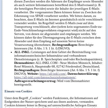
diesen Zwecken werden die Adressen der Empfänger sowie Absender
als auch weitere Informationen betreffend den E-Mailversand (z. B.
die beteiligten Provider) sowie die Inhalte der jeweiligen E-Mails
verarbeitet. Die vorgenannten Daten können ferner zu Zwecken der
Erkennung von SPAM verarbeitet werden. Wir bitten darum, zu
beachten, dass E-Mails im Internet grundsätzlich nicht verschlüsselt
versendet werden. Im Regelfall werden E-Mails zwar auf dem
Transportweg verschlüsselt, aber (sofern kein sogenanntes Ende-zu-
Ende-Verschlüsselungsverfahren eingesetzt wird) nicht auf den
Servern, von denen sie abgesendet und empfangen werden. Wir
können daher für den Übertragungsweg der E-Mails zwischen dem
Absender und dem Empfang auf unserem Server keine
Verantwortung übernehmen;
Rechtsgrundlagen:
Berechtigte
Interessen (Art. 6 Abs. 1 S. 1 lit. f) DSGVO).
ALL-INKL:
Leistungen auf dem Gebiet der Bereitstellung von
informationstechnischer Infrastruktur und verbundenen
Dienstleistungen (z. B. Speicherplatz und/oder Rechenkapazitäten);
Dienstanbieter:
ALL-INKL.COM - Neue Medien Münnich, Inhaber:
René Münnich, Hauptstraße 68, 02742 Friedersdorf, Deutschland;
Rechtsgrundlagen:
Berechtigte Interessen (Art. 6 Abs. 1 S. 1 lit. f)
DSGVO);
Website:
https://all-inkl.com/
;
Datenschutzerklärung:
https://all-inkl.com/datenschutzinformationen/
.
Auftragsverarbeitungsvertrag:
Wird vom Dienstanbieter
bereitgestellt.
Einsatz von Cookies
Unter dem Begriff „Cookies" werden Funktionen, die Informationen auf
Endgeräten der Nutzer speichern und aus ihnen auslesen, verstanden.
Cookies können ferner in Bezug auf unterschiedliche Anliegen Einsatz