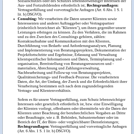
Sozialschutzes oder des Schutzes lebensnotwendiger Interessen der
Aus- und Fortzubildenden erforderlich ist;
Rechtsgrundlagen:
Vertragserfüllung und vorvertragliche Anfragen (Art. 6 Abs. 1 S. 1
lit. b) DSGVO).
Consulting:
Wir verarbeiten die Daten unserer Klienten sowie
Interessenten und anderer Auftraggeber oder Vertragspartner
(einheitlich bezeichnet als "Klienten"), um ihnen gegenüber unsere
Leistungen erbringen zu können. Zu den Verfahren, die im Rahmen
und zu den Zwecken des Consultings gehören, zählen:
Kontaktaufnahme und Kommunikation mit den Klienten,
Durchführung von Bedarfs- und Anforderungsanalysen, Planung
und Implementierung von Beratungsprojekten, Dokumentation der
Projektfortschritte und Ergebnisse, Erfassung und Verwaltung
klientspezifischer Informationen und Daten, Terminplanung und -
organisation, Bereitstellung von Beratungsressourcen und -
materialien, Abrechnung und Zahlungsverwaltung,
Nachbearbeitung und Follow-up von Beratungsprojekten,
Qualitätssicherungs- und Feedback-Prozesse. Die verarbeiteten
Daten, die Art, der Umfang, der Zweck und die Erforderlichkeit ihrer
Verarbeitung bestimmen sich nach dem zugrundeliegenden
Vertrags- und Klientenverhältnis.
Sofern es für unsere Vertragserfüllung, zum Schutz lebenswichtiger
Interessen oder gesetzlich erforderlich ist, bzw. eine Einwilligung
der Klienten vorliegt, offenbaren oder übermitteln wir die Daten der
Klienten unter Beachtung der berufsrechtlichen Vorgaben an Dritte
oder Beauftragte, wie z. B. Behörden, Subunternehmer oder im
Bereich der IT, der Büro- oder vergleichbarer Dienstleistungen;
Rechtsgrundlagen:
Vertragserfüllung und vorvertragliche Anfragen
(Art. 6 Abs. 1 S. 1 lit. b) DSGVO).