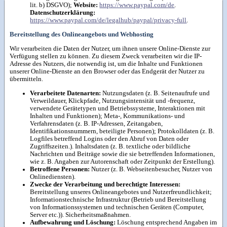
lit. b) DSGVO);
Website:
https://www.paypal.com/de
.
Datenschutzerklärung:
https://www.paypal.com/de/legalhub/paypal/privacy-full
.
Bereitstellung des Onlineangebots und Webhosting
Wir verarbeiten die Daten der Nutzer, um ihnen unsere Online-Dienste zur
Verfügung stellen zu können. Zu diesem Zweck verarbeiten wir die IP-
Adresse des Nutzers, die notwendig ist, um die Inhalte und Funktionen
unserer Online-Dienste an den Browser oder das Endgerät der Nutzer zu
übermitteln.
Verarbeitete Datenarten:
Nutzungsdaten (z. B. Seitenaufrufe und
Verweildauer, Klickpfade, Nutzungsintensität und -frequenz,
verwendete Gerätetypen und Betriebssysteme, Interaktionen mit
Inhalten und Funktionen); Meta-, Kommunikations- und
Verfahrensdaten (z. B. IP-Adressen, Zeitangaben,
Identifikationsnummern, beteiligte Personen); Protokolldaten (z. B.
Logfiles betreffend Logins oder den Abruf von Daten oder
Zugriffszeiten.). Inhaltsdaten (z. B. textliche oder bildliche
Nachrichten und Beiträge sowie die sie betreffenden Informationen,
wie z. B. Angaben zur Autorenschaft oder Zeitpunkt der Erstellung).
Betroffene Personen:
Nutzer (z. B. Webseitenbesucher, Nutzer von
Onlinediensten).
Zwecke der Verarbeitung und berechtigte Interessen:
Bereitstellung unseres Onlineangebotes und Nutzerfreundlichkeit;
Informationstechnische Infrastruktur (Betrieb und Bereitstellung
von Informationssystemen und technischen Geräten (Computer,
Server etc.)). Sicherheitsmaßnahmen.
Aufbewahrung und Löschung:
Löschung entsprechend Angaben im