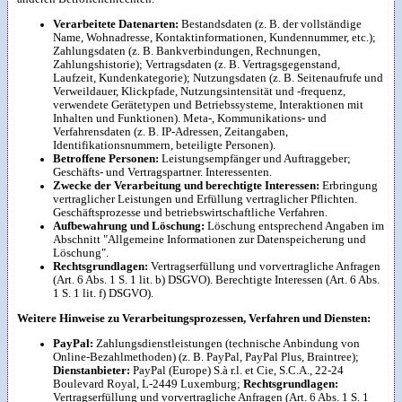
Verarbeitete Datenarten:
Bestandsdaten (z. B. der vollständige
Name, Wohnadresse, Kontaktinformationen, Kundennummer, etc.);
Zahlungsdaten (z. B. Bankverbindungen, Rechnungen,
Zahlungshistorie); Vertragsdaten (z. B. Vertragsgegenstand,
Laufzeit, Kundenkategorie); Nutzungsdaten (z. B. Seitenaufrufe und
Verweildauer, Klickpfade, Nutzungsintensität und -frequenz,
verwendete Gerätetypen und Betriebssysteme, Interaktionen mit
Inhalten und Funktionen). Meta-, Kommunikations- und
Verfahrensdaten (z. B. IP-Adressen, Zeitangaben,
Identifikationsnummern, beteiligte Personen).
Betroffene Personen:
Leistungsempfänger und Auftraggeber;
Geschäfts- und Vertragspartner. Interessenten.
Zwecke der Verarbeitung und berechtigte Interessen:
Erbringung
vertraglicher Leistungen und Erfüllung vertraglicher Pflichten.
Geschäftsprozesse und betriebswirtschaftliche Verfahren.
Aufbewahrung und Löschung:
Löschung entsprechend Angaben im
Abschnitt "Allgemeine Informationen zur Datenspeicherung und
Löschung".
Rechtsgrundlagen:
Vertragserfüllung und vorvertragliche Anfragen
(Art. 6 Abs. 1 S. 1 lit. b) DSGVO). Berechtigte Interessen (Art. 6 Abs.
1 S. 1 lit. f) DSGVO).
Weitere Hinweise zu Verarbeitungsprozessen, Verfahren und Diensten:
PayPal:
Zahlungsdienstleistungen (technische Anbindung von
Online-Bezahlmethoden) (z. B. PayPal, PayPal Plus, Braintree);
Dienstanbieter:
PayPal (Europe) S.à r.l. et Cie, S.C.A., 22-24
Boulevard Royal, L-2449 Luxemburg;
Rechtsgrundlagen:
Vertragserfüllung und vorvertragliche Anfragen (Art. 6 Abs. 1 S. 1