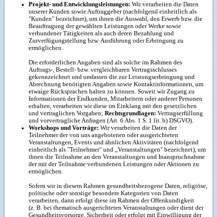
Projekt- und Entwicklungsleistungen:
Wir verarbeiten die Daten
unserer Kunden sowie Auftraggeber (nachfolgend einheitlich als
"Kunden" bezeichnet), um ihnen die Auswahl, den Erwerb bzw. die
Beauftragung der gewählten Leistungen oder Werke sowie
verbundener Tätigkeiten als auch deren Bezahlung und
Zurverfügungstellung bzw. Ausführung oder Erbringung zu
ermöglichen.
Die erforderlichen Angaben sind als solche im Rahmen des
Auftrags-, Bestell- bzw. vergleichbaren Vertragsschlusses
gekennzeichnet und umfassen die zur Leistungserbringung und
Abrechnung benötigten Angaben sowie Kontaktinformationen, um
etwaige Rücksprachen halten zu können. Soweit wir Zugang zu
Informationen der Endkunden, Mitarbeitern oder anderer Personen
erhalten, verarbeiten wir diese im Einklang mit den gesetzlichen
und vertraglichen Vorgaben;
Rechtsgrundlagen:
Vertragserfüllung
und vorvertragliche Anfragen (Art. 6 Abs. 1 S. 1 lit. b) DSGVO).
Workshops und Vorträge:
Wir verarbeiten die Daten der
Teilnehmer der von uns angebotenen oder ausgerichteten
Veranstaltungen, Events und ähnlichen Aktivitäten (nachfolgend
einheitlich als "Teilnehmer" und „Veranstaltungen" bezeichnet), um
ihnen die Teilnahme an den Veranstaltungen und Inanspruchnahme
der mit der Teilnahme verbundenen Leistungen oder Aktionen zu
ermöglichen.
Sofern wir in diesem Rahmen gesundheitsbezogene Daten, religiöse,
politische oder sonstige besondere Kategorien von Daten
verarbeiten, dann erfolgt diese im Rahmen der Offenkundigkeit
(z. B. bei thematisch ausgerichteten Veranstaltungen oder dient der
Gesundheitsvorsorge, Sicherheit oder erfolgt mit Einwilligung der