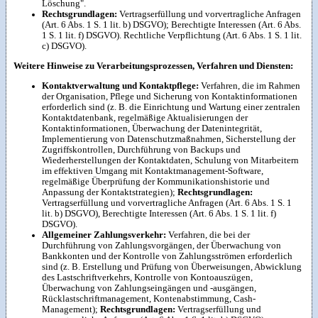
Löschung".
Rechtsgrundlagen:
Vertragserfüllung und vorvertragliche Anfragen
(Art. 6 Abs. 1 S. 1 lit. b) DSGVO); Berechtigte Interessen (Art. 6 Abs.
1 S. 1 lit. f) DSGVO). Rechtliche Verpflichtung (Art. 6 Abs. 1 S. 1 lit.
c) DSGVO).
Weitere Hinweise zu Verarbeitungsprozessen, Verfahren und Diensten:
Kontaktverwaltung und Kontaktpflege:
Verfahren, die im Rahmen
der Organisation, Pflege und Sicherung von Kontaktinformationen
erforderlich sind (z. B. die Einrichtung und Wartung einer zentralen
Kontaktdatenbank, regelmäßige Aktualisierungen der
Kontaktinformationen, Überwachung der Datenintegrität,
Implementierung von Datenschutzmaßnahmen, Sicherstellung der
Zugriffskontrollen, Durchführung von Backups und
Wiederherstellungen der Kontaktdaten, Schulung von Mitarbeitern
im effektiven Umgang mit Kontaktmanagement-Software,
regelmäßige Überprüfung der Kommunikationshistorie und
Anpassung der Kontaktstrategien);
Rechtsgrundlagen:
Vertragserfüllung und vorvertragliche Anfragen (Art. 6 Abs. 1 S. 1
lit. b) DSGVO), Berechtigte Interessen (Art. 6 Abs. 1 S. 1 lit. f)
DSGVO).
Allgemeiner Zahlungsverkehr:
Verfahren, die bei der
Durchführung von Zahlungsvorgängen, der Überwachung von
Bankkonten und der Kontrolle von Zahlungsströmen erforderlich
sind (z. B. Erstellung und Prüfung von Überweisungen, Abwicklung
des Lastschriftverkehrs, Kontrolle von Kontoauszügen,
Überwachung von Zahlungseingängen und -ausgängen,
Rücklastschriftmanagement, Kontenabstimmung, Cash-
Management);
Rechtsgrundlagen:
Vertragserfüllung und