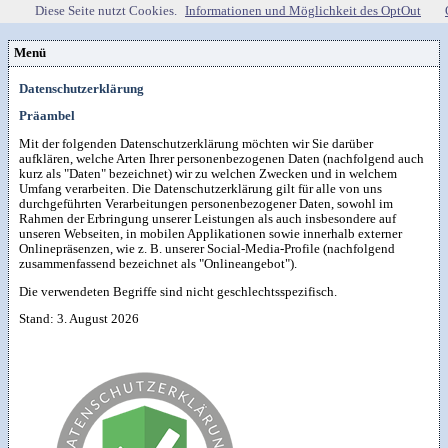
Diese Seite nutzt Cookies.
Informationen und Möglichkeit des OptOut
Menü
Vorstellung
Datenschutzerklärung
Kontakt
Wissenspool
Über mich
Präambel
Blog
📖
Lebenslauf
Empfehlungen
Android (52)
Publikationen
Mit der folgenden Datenschutzerklärung möchten wir Sie darüber
(Software)-tools
Beruf (95)
Sonstiges
unkelbach.expert
aufklären, welche Arten Ihrer personenbezogenen Daten (nachfolgend auch
Internet (149)
Apps für Android
Office (90)
Workshop & Seminar
kurz als "Daten" bezeichnet) wir zu welchen Zwecken und in welchem
Webempfehlungen
Weitere Projekte
SAP (354)
Autorenleben
Umfang verarbeiten. Die Datenschutzerklärung gilt für alle von uns
Buchempfehlungen
Tools (62)
HTMLing
SmartHome
Windows (40)
durchgeführten Verarbeitungen personenbezogener Daten, sowohl im
Danke & Transparenz
Kästner für Kinder
RSS-Feed
SmartWatch

Rahmen der Erbringung unserer Leistungen als auch insbesondere auf
Spendenübersicht
Amazon Shopseite
VG Wort
unseren Webseiten, in mobilen Applikationen sowie innerhalb externer
Artikelsuche

Impressum
&
Datenschutzerklärung
Onlinepräsenzen, wie z. B. unserer Social-Media-Profile (nachfolgend
zusammenfassend bezeichnet als "Onlineangebot").
Die verwendeten Begriffe sind nicht geschlechtsspezifisch.
Stand: 3. August 2026