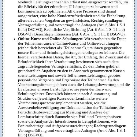
wodurch Leistungskennzahlen erfasst und ausgewertet werden, um
die Effektivität der erbrachten IT-Lösungen zu bewerten und
kontinuierlich zu optimieren. All diese Prozesse sind darauf
ausgerichtet, eine hohe Kundenzufriedenheit und die Einhaltung
aller relevanten Vorgaben zu gewährleisten;
Rechtsgrundlagen:
Vertragserfüllung und vorvertragliche Anfragen (Art. 6 Abs. 1 S. 1
lit. b) DSGVO), Rechtliche Verpflichtung (Art. 6 Abs. 1 S. 1 lit. c)
DSGVO), Berechtigte Interessen (Art. 6 Abs. 1 S. 1 lit. f) DSGVO).
Online-Kurse und Online-Schulungen:
Wir verarbeiten die Daten
der Teilnehmer unserer Online-Kurse und Online-Schulungen
(einheitlich bezeichnet als "Teilnehmer"), um ihnen gegenüber
unsere Kurs- und Schulungsleistungen erbringen zu können. Die
hierbei verarbeiteten Daten, die Art, der Umfang, der Zweck und die
Erforderlichkeit ihrer Verarbeitung bestimmen sich nach dem
zugrundeliegenden Vertragsverhältnis. Zu den Daten gehören
grundsätzlich Angaben zu den in Anspruch genommenen Kursen
sowie Leistungen und soweit Teil unseres Leistungsangebotes
persönliche Vorgaben und Ergebnisse der Teilnehmer. Zu den
Verarbeitungsformen gehören auch die Leistungsbewertung und die
Evaluation unserer Leistungen sowie jener der Kurs- und
Schulungsleiter. Zusätzlich können je nach Ausstattung und
Struktur der jeweiligen Kurse oder Lerninhalte weitere
Verarbeitungsprozesse implementiert werden, wie die
Anwesenheitsverfolgung zur Dokumentation der Teilnahme, die
Fortschrittsüberwachung zur Messung und Analyse der
Lernfortschritte durch Sammeln von Prüf- und Testergebnissen
sowie die Analyse der Interaktionen in Lernplattformen, wie
Forumsbeiträge und Aufgabeneinreichungen;
Rechtsgrundlagen:
Vertragserfüllung und vorvertragliche Anfragen (Art. 6 Abs. 1 S. 1
lit. b) DSGVO).