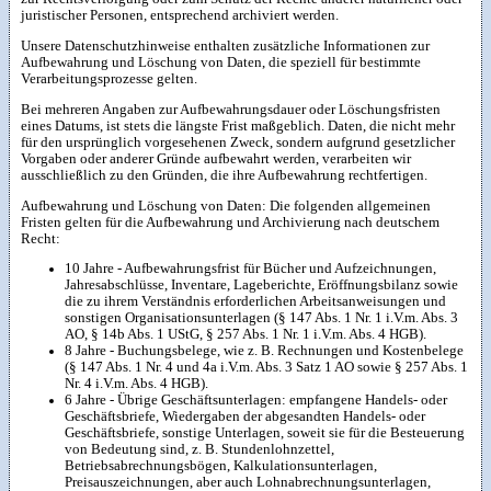
juristischer Personen, entsprechend archiviert werden.
Unsere Datenschutzhinweise enthalten zusätzliche Informationen zur
Aufbewahrung und Löschung von Daten, die speziell für bestimmte
Verarbeitungsprozesse gelten.
Bei mehreren Angaben zur Aufbewahrungsdauer oder Löschungsfristen
eines Datums, ist stets die längste Frist maßgeblich. Daten, die nicht mehr
für den ursprünglich vorgesehenen Zweck, sondern aufgrund gesetzlicher
Vorgaben oder anderer Gründe aufbewahrt werden, verarbeiten wir
ausschließlich zu den Gründen, die ihre Aufbewahrung rechtfertigen.
Aufbewahrung und Löschung von Daten: Die folgenden allgemeinen
Fristen gelten für die Aufbewahrung und Archivierung nach deutschem
Recht:
10 Jahre - Aufbewahrungsfrist für Bücher und Aufzeichnungen,
Jahresabschlüsse, Inventare, Lageberichte, Eröffnungsbilanz sowie
die zu ihrem Verständnis erforderlichen Arbeitsanweisungen und
sonstigen Organisationsunterlagen (§ 147 Abs. 1 Nr. 1 i.V.m. Abs. 3
AO, § 14b Abs. 1 UStG, § 257 Abs. 1 Nr. 1 i.V.m. Abs. 4 HGB).
8 Jahre - Buchungsbelege, wie z. B. Rechnungen und Kostenbelege
(§ 147 Abs. 1 Nr. 4 und 4a i.V.m. Abs. 3 Satz 1 AO sowie § 257 Abs. 1
Nr. 4 i.V.m. Abs. 4 HGB).
6 Jahre - Übrige Geschäftsunterlagen: empfangene Handels- oder
Geschäftsbriefe, Wiedergaben der abgesandten Handels- oder
Geschäftsbriefe, sonstige Unterlagen, soweit sie für die Besteuerung
von Bedeutung sind, z. B. Stundenlohnzettel,
Betriebsabrechnungsbögen, Kalkulationsunterlagen,
Preisauszeichnungen, aber auch Lohnabrechnungsunterlagen,