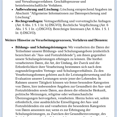
und Verwaltungsverfahren. Geschäftsprozesse und
betriebswirtschaftliche Verfahren.
Aufbewahrung und Löschung:
Löschung entsprechend Angaben im
Abschnitt "Allgemeine Informationen zur Datenspeicherung und
Löschung".
Rechtsgrundlagen:
Vertragserfüllung und vorvertragliche Anfragen
(Art. 6 Abs. 1 S. 1 lit. b) DSGVO); Rechtliche Verpflichtung (Art. 6
Abs. 1 S. 1 lit. c) DSGVO). Berechtigte Interessen (Art. 6 Abs. 1 S. 1
lit. f) DSGVO).
Weitere Hinweise zu Verarbeitungsprozessen, Verfahren und Diensten:
Bildungs- und Schulungsleistungen:
Wir verarbeiten die Daten der
Teilnehmer unserer Bildungs- und Schulungsangebote (einheitlich
bezeichnet als "Aus- und Fortzubildende"), um ihnen gegenüber
unsere Schulungsleistungen erbringen zu können. Die hierbei
verarbeiteten Daten, die Art, der Umfang, der Zweck und die
Erforderlichkeit ihrer Verarbeitung bestimmen sich nach dem
zugrundeliegenden Vertrags- und Schulungsverhältnis. Zu den
Verarbeitungsformen gehören auch die Leistungsbewertung und die
Evaluation unserer Leistungen sowie jener der Lehrenden. In
Rahmen unserer Tätigkeit können wir ferner besondere Kategorien
von Daten, hier insbesondere Angaben zur Gesundheit der Aus- und
Fortzubildenden sowie Daten, aus denen die ethnische Herkunft,
politische Meinungen, religiöse oder weltanschauliche
Überzeugungen hervorgehen, verarbeiten. Hierzu holen wir, sofern
erforderlich, eine ausdrückliche Einwilligung der Aus- und
Fortzubildenden ein und verarbeiten die besonderen Kategorien
von Daten ansonsten nur, wenn es zur Erbringung der
Schulungsleistungen, zu Zwecken der Gesundheitsvorsorge, des