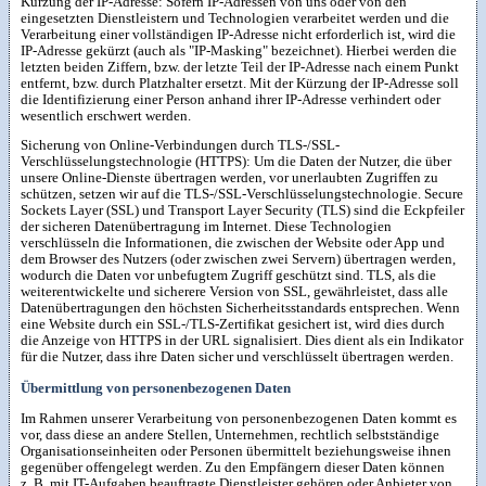
Kürzung der IP-Adresse: Sofern IP-Adressen von uns oder von den
eingesetzten Dienstleistern und Technologien verarbeitet werden und die
Verarbeitung einer vollständigen IP-Adresse nicht erforderlich ist, wird die
IP-Adresse gekürzt (auch als "IP-Masking" bezeichnet). Hierbei werden die
letzten beiden Ziffern, bzw. der letzte Teil der IP-Adresse nach einem Punkt
entfernt, bzw. durch Platzhalter ersetzt. Mit der Kürzung der IP-Adresse soll
die Identifizierung einer Person anhand ihrer IP-Adresse verhindert oder
wesentlich erschwert werden.
Sicherung von Online-Verbindungen durch TLS-/SSL-
Verschlüsselungstechnologie (HTTPS): Um die Daten der Nutzer, die über
unsere Online-Dienste übertragen werden, vor unerlaubten Zugriffen zu
schützen, setzen wir auf die TLS-/SSL-Verschlüsselungstechnologie. Secure
Sockets Layer (SSL) und Transport Layer Security (TLS) sind die Eckpfeiler
der sicheren Datenübertragung im Internet. Diese Technologien
verschlüsseln die Informationen, die zwischen der Website oder App und
dem Browser des Nutzers (oder zwischen zwei Servern) übertragen werden,
wodurch die Daten vor unbefugtem Zugriff geschützt sind. TLS, als die
weiterentwickelte und sicherere Version von SSL, gewährleistet, dass alle
Datenübertragungen den höchsten Sicherheitsstandards entsprechen. Wenn
eine Website durch ein SSL-/TLS-Zertifikat gesichert ist, wird dies durch
die Anzeige von HTTPS in der URL signalisiert. Dies dient als ein Indikator
für die Nutzer, dass ihre Daten sicher und verschlüsselt übertragen werden.
Übermittlung von personenbezogenen Daten
Im Rahmen unserer Verarbeitung von personenbezogenen Daten kommt es
vor, dass diese an andere Stellen, Unternehmen, rechtlich selbstständige
Organisationseinheiten oder Personen übermittelt beziehungsweise ihnen
gegenüber offengelegt werden. Zu den Empfängern dieser Daten können
z. B. mit IT-Aufgaben beauftragte Dienstleister gehören oder Anbieter von