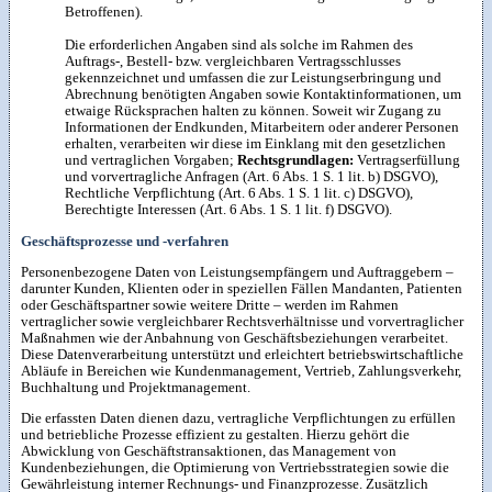
Betroffenen).
Die erforderlichen Angaben sind als solche im Rahmen des
Auftrags-, Bestell- bzw. vergleichbaren Vertragsschlusses
gekennzeichnet und umfassen die zur Leistungserbringung und
Abrechnung benötigten Angaben sowie Kontaktinformationen, um
etwaige Rücksprachen halten zu können. Soweit wir Zugang zu
Informationen der Endkunden, Mitarbeitern oder anderer Personen
erhalten, verarbeiten wir diese im Einklang mit den gesetzlichen
und vertraglichen Vorgaben;
Rechtsgrundlagen:
Vertragserfüllung
und vorvertragliche Anfragen (Art. 6 Abs. 1 S. 1 lit. b) DSGVO),
Rechtliche Verpflichtung (Art. 6 Abs. 1 S. 1 lit. c) DSGVO),
Berechtigte Interessen (Art. 6 Abs. 1 S. 1 lit. f) DSGVO).
Geschäftsprozesse und -verfahren
Personenbezogene Daten von Leistungsempfängern und Auftraggebern –
darunter Kunden, Klienten oder in speziellen Fällen Mandanten, Patienten
oder Geschäftspartner sowie weitere Dritte – werden im Rahmen
vertraglicher sowie vergleichbarer Rechtsverhältnisse und vorvertraglicher
Maßnahmen wie der Anbahnung von Geschäftsbeziehungen verarbeitet.
Diese Datenverarbeitung unterstützt und erleichtert betriebswirtschaftliche
Abläufe in Bereichen wie Kundenmanagement, Vertrieb, Zahlungsverkehr,
Buchhaltung und Projektmanagement.
Die erfassten Daten dienen dazu, vertragliche Verpflichtungen zu erfüllen
und betriebliche Prozesse effizient zu gestalten. Hierzu gehört die
Abwicklung von Geschäftstransaktionen, das Management von
Kundenbeziehungen, die Optimierung von Vertriebsstrategien sowie die
Gewährleistung interner Rechnungs- und Finanzprozesse. Zusätzlich