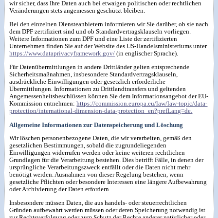
wir sicher, dass Ihre Daten auch bei etwaigen politischen oder rechtlichen
Veränderungen stets angemessen geschützt bleiben.
Bei den einzelnen Diensteanbietern informieren wir Sie darüber, ob sie nach
dem DPF zertifiziert sind und ob Standardvertragsklauseln vorliegen.
Weitere Informationen zum DPF und eine Liste der zertifizierten
Unternehmen finden Sie auf der Website des US-Handelsministeriums unter
https://www.dataprivacyframework.gov/
(in englischer Sprache).
Für Datenübermittlungen in andere Drittländer gelten entsprechende
Sicherheitsmaßnahmen, insbesondere Standardvertragsklauseln,
ausdrückliche Einwilligungen oder gesetzlich erforderliche
Übermittlungen. Informationen zu Drittlandtransfers und geltenden
Angemessenheitsbeschlüssen können Sie dem Informationsangebot der EU-
Kommission entnehmen:
https://commission.europa.eu/law/law-topic/data-
protection/international-dimension-data-protection_en?prefLang=de.
Allgemeine Informationen zur Datenspeicherung und Löschung
Wir löschen personenbezogene Daten, die wir verarbeiten, gemäß den
gesetzlichen Bestimmungen, sobald die zugrundeliegenden
Einwilligungen widerrufen werden oder keine weiteren rechtlichen
Grundlagen für die Verarbeitung bestehen. Dies betrifft Fälle, in denen der
ursprüngliche Verarbeitungszweck entfällt oder die Daten nicht mehr
benötigt werden. Ausnahmen von dieser Regelung bestehen, wenn
gesetzliche Pflichten oder besondere Interessen eine längere Aufbewahrung
oder Archivierung der Daten erfordern.
Insbesondere müssen Daten, die aus handels- oder steuerrechtlichen
Gründen aufbewahrt werden müssen oder deren Speicherung notwendig ist
zur Rechtsverfolgung oder zum Schutz der Rechte anderer natürlicher oder