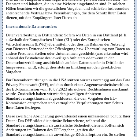
Diensten und Inhalten, die in eine Website eingebunden sind. In solchen
Fällen beachten wir die gesetzlichen Vorgaben und schließen insbesondere
entsprechende Verträge bzw. Vereinbarungen, die dem Schutz Ihrer Daten
dienen, mit den Empfängern Ihrer Daten ab.
Internationale Datentransfers
Datenverarbeitung in Drittländern: Sofern wir Daten in ein Drittland (d. h.
außerhalb der Europäischen Union (EU) oder des Europäischen
Wirtschaftsraums (EWR)) übermitteln oder dies im Rahmen der Nutzung
von Diensten Dritter oder der Offenlegung bzw. Übermittlung von Daten an
andere Personen, Stellen oder Unternehmen geschieht (was erkennbar wird
anhand der Postadresse des jeweiligen Anbieters oder wenn in der
Datenschutzerklärung ausdrücklich auf den Datentransfer in Drittländer
hingewiesen wird), erfolgt dies stets im Einklang mit den gesetzlichen
Vorgaben.
Für Datenübermittlungen in die USA stützen wir uns vorrangig auf das Data
Privacy Framework (DPF), welches durch einen Angemessenheitsbeschluss
der EU-Kommission vom 10.07.2023 als sicherer Rechtsrahmen anerkannt
wurde. Zusätzlich haben wir mit den jeweiligen Anbietern
Standardvertragsklauseln abgeschlossen, die den Vorgaben der EU-
Kommission entsprechen und vertragliche Verpflichtungen zum Schutz
Ihrer Daten festlegen.
Diese zweifache Absicherung gewährleistet einen umfassenden Schutz Ihrer
Daten: Das DPF bildet die primäre Schutzebene, während die
Standardvertragsklauseln als zusätzliche Sicherheit dienen. Sollten sich
Änderungen im Rahmen des DPF ergeben, greifen die
Standardvertragsklauseln als zuverlässige Rückfalloption ein. So stellen