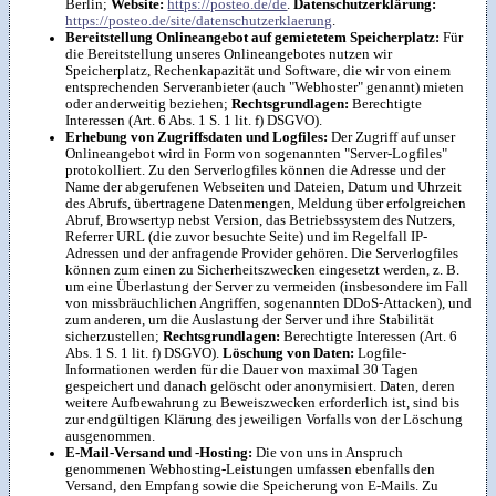
Berlin;
Website:
https://posteo.de/de
.
Datenschutzerklärung:
https://posteo.de/site/datenschutzerklaerung
.
Bereitstellung Onlineangebot auf gemietetem Speicherplatz:
Für
die Bereitstellung unseres Onlineangebotes nutzen wir
Speicherplatz, Rechenkapazität und Software, die wir von einem
entsprechenden Serveranbieter (auch "Webhoster" genannt) mieten
oder anderweitig beziehen;
Rechtsgrundlagen:
Berechtigte
Interessen (Art. 6 Abs. 1 S. 1 lit. f) DSGVO).
Erhebung von Zugriffsdaten und Logfiles:
Der Zugriff auf unser
Onlineangebot wird in Form von sogenannten "Server-Logfiles"
protokolliert. Zu den Serverlogfiles können die Adresse und der
Name der abgerufenen Webseiten und Dateien, Datum und Uhrzeit
des Abrufs, übertragene Datenmengen, Meldung über erfolgreichen
Abruf, Browsertyp nebst Version, das Betriebssystem des Nutzers,
Referrer URL (die zuvor besuchte Seite) und im Regelfall IP-
Adressen und der anfragende Provider gehören. Die Serverlogfiles
können zum einen zu Sicherheitszwecken eingesetzt werden, z. B.
um eine Überlastung der Server zu vermeiden (insbesondere im Fall
von missbräuchlichen Angriffen, sogenannten DDoS-Attacken), und
zum anderen, um die Auslastung der Server und ihre Stabilität
sicherzustellen;
Rechtsgrundlagen:
Berechtigte Interessen (Art. 6
Abs. 1 S. 1 lit. f) DSGVO).
Löschung von Daten:
Logfile-
Informationen werden für die Dauer von maximal 30 Tagen
gespeichert und danach gelöscht oder anonymisiert. Daten, deren
weitere Aufbewahrung zu Beweiszwecken erforderlich ist, sind bis
zur endgültigen Klärung des jeweiligen Vorfalls von der Löschung
ausgenommen.
E-Mail-Versand und -Hosting:
Die von uns in Anspruch
genommenen Webhosting-Leistungen umfassen ebenfalls den
Versand, den Empfang sowie die Speicherung von E-Mails. Zu