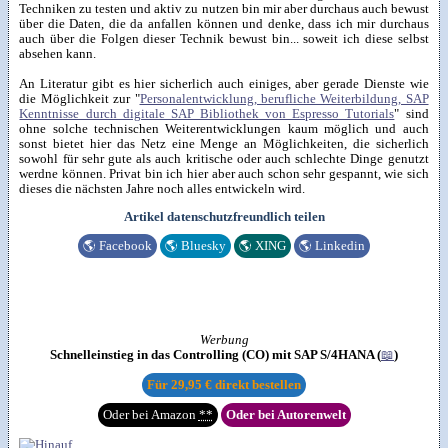
Techniken zu testen und aktiv zu nutzen bin mir aber durchaus auch bewust
über die Daten, die da anfallen können und denke, dass ich mir durchaus
auch über die Folgen dieser Technik bewust bin... soweit ich diese selbst
absehen kann.
An Literatur gibt es hier sicherlich auch einiges, aber gerade Dienste wie
die Möglichkeit zur "
Personalentwicklung, berufliche Weiterbildung, SAP
Kenntnisse durch digitale SAP Bibliothek von Espresso Tutorials
" sind
ohne solche technischen Weiterentwicklungen kaum möglich und auch
sonst bietet hier das Netz eine Menge an Möglichkeiten, die sicherlich
sowohl für sehr gute als auch kritische oder auch schlechte Dinge genutzt
werdne können. Privat bin ich hier aber auch schon sehr gespannt, wie sich
dieses die nächsten Jahre noch alles entwickeln wird.
Artikel datenschutzfreundlich teilen
🌎
Facebook
🌎
Bluesky
🌎
XING
🌎
Linkedin
Werbung
Schnelleinstieg in das Controlling (CO) mit SAP S/4HANA (
📖
)
Für
29,95 €
direkt bestellen
Oder bei Amazon
**
Oder bei Autorenwelt