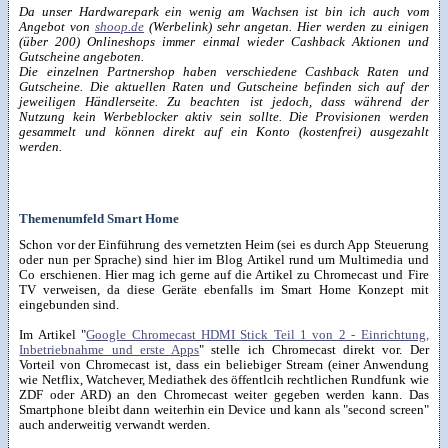
Da unser Hardwarepark ein wenig am Wachsen ist bin ich auch vom
Angebot von
shoop.de
(Werbelink) sehr angetan. Hier werden zu einigen
(über 200) Onlineshops immer einmal wieder Cashback Aktionen und
Gutscheine angeboten.
Die einzelnen Partnershop haben verschiedene Cashback Raten und
Gutscheine. Die aktuellen Raten und Gutscheine befinden sich auf der
jeweiligen Händlerseite. Zu beachten ist jedoch, dass während der
Nutzung kein Werbeblocker aktiv sein sollte. Die Provisionen werden
gesammelt und können direkt auf ein Konto (kostenfrei) ausgezahlt
werden.
Themenumfeld Smart Home
Schon vor der Einführung des vernetzten Heim (sei es durch App Steuerung
oder nun per Sprache) sind hier im Blog Artikel rund um Multimedia und
Co erschienen. Hier mag ich gerne auf die Artikel zu Chromecast und Fire
TV verweisen, da diese Geräte ebenfalls im Smart Home Konzept mit
eingebunden sind.
Im Artikel "
Google Chromecast HDMI Stick Teil 1 von 2 - Einrichtung,
Inbetriebnahme und erste Apps
" stelle ich Chromecast direkt vor. Der
Vorteil von Chromecast ist, dass ein beliebiger Stream (einer Anwendung
wie Netflix, Watchever, Mediathek des öffentlcih rechtlichen Rundfunk wie
ZDF oder ARD) an den Chromecast weiter gegeben werden kann. Das
Smartphone bleibt dann weiterhin ein Device und kann als "second screen"
auch anderweitig verwandt werden.