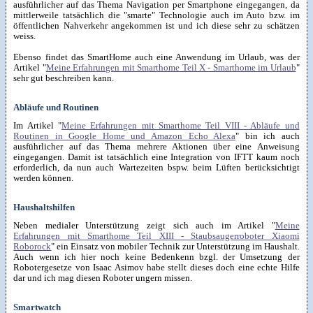
ausführlicher auf das Thema Navigation per Smartphone eingegangen, da
mittlerweile tatsächlich die "smarte" Technologie auch im Auto bzw. im
öffentlichen Nahverkehr angekommen ist und ich diese sehr zu schätzen
weiss.
Ebenso findet das SmartHome auch eine Anwendung im Urlaub, was der
Artikel "
Meine Erfahrungen mit Smarthome Teil X - Smarthome im Urlaub
"
sehr gut beschreiben kann.
Abläufe und Routinen
Im Artikel "
Meine Erfahrungen mit Smarthome Teil VIII - Abläufe und
Routinen in Google Home und Amazon Echo Alexa
" bin ich auch
ausführlicher auf das Thema mehrere Aktionen über eine Anweisung
eingegangen. Damit ist tatsächlich eine Integration von IFTT kaum noch
erforderlich, da nun auch Wartezeiten bspw. beim Lüften berücksichtigt
werden können.
Haushaltshilfen
Neben medialer Unterstützung zeigt sich auch im Artikel "
Meine
Erfahrungen mit Smarthome Teil XIII - Staubsaugerroboter Xiaomi
Roborock
" ein Einsatz von mobiler Technik zur Unterstützung im Haushalt.
Auch wenn ich hier noch keine Bedenkenn bzgl. der Umsetzung der
Robotergesetze von Isaac Asimov habe stellt dieses doch eine echte Hilfe
dar und ich mag diesen Roboter ungern missen.
Smartwatch