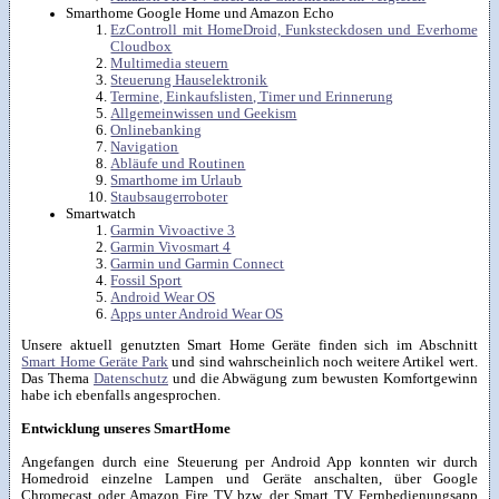
Smarthome Google Home und Amazon Echo
EzControll mit HomeDroid, Funksteckdosen und Everhome
Cloudbox
Multimedia steuern
Steuerung Hauselektronik
Termine, Einkaufslisten, Timer und Erinnerung
Allgemeinwissen und Geekism
Onlinebanking
Navigation
Abläufe und Routinen
Smarthome im Urlaub
Staubsaugerroboter
Smartwatch
Garmin Vivoactive 3
Garmin Vivosmart 4
Garmin und Garmin Connect
Fossil Sport
Android Wear OS
Apps unter Android Wear OS
Unsere aktuell genutzten Smart Home Geräte finden sich im Abschnitt
Smart Home Geräte Park
und sind wahrscheinlich noch weitere Artikel wert.
Das Thema
Datenschutz
und die Abwägung zum bewusten Komfortgewinn
habe ich ebenfalls angesprochen.
Entwicklung unseres SmartHome
Angefangen durch eine Steuerung per Android App konnten wir durch
Homedroid einzelne Lampen und Geräte anschalten, über Google
Chromecast oder Amazon Fire TV bzw. der Smart TV Fernbedienungsapp