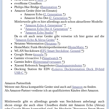
everHome Cloudbox
Philips Hue Bridge (
Basisstation
*
)
Amazon Geräte (hier im Einsatz)
Amazon Echo (
2. Generation
*
)
Amazon Echo Dot (
2. Generation
*
)
Mittlerweile gibt es hier allerdings auch schon aktuelleree Modelle:
"
Amazon Echo 4. Generation
"
*
"
Amazon Echo Dot 4. Generation
"
*
"
Amazon Echo Studio
"
*
Da es oft auch neue Geräte gibt verweise ich hier gerne auf die
"
Amazon Echo & Alexa Geräte
"
*
.
Netatmo Wetterstation (
Netatmo
*
)
HomeMatic Funk-Heizkörperthermostat (
HomeMatic
*
)
WLAN Steckdosen (
EP2 Smart Steckdose, Gosund
*
)
Google Home (
google
*
)
Garmin vívoactive 3 (
Smartwatch
*
)
Garmin Index (
Körperanalysewaage
*
)
Xiaomi Roborock Saugroboter (
Staubsaugerroboter
*
)
Docking Station für EDV (
Lenovo Dockingstation Dock Hybrid
USB-C
*
)
Amazon Partnerlink
Weitere mit Alexa kompatible Geräte sind auch auf
Amazon
zu finden.
Als Amazon-Partner verdiene ich an qualifizierten Käufen über Amazon.
Mittlerweile gibt es allerdings gerade was Steckdosen anbelangt auch
shcon einige die auch ohne Cloudbox direkt mit Amazon Echo (Alexa)
oder Google Home kompatibel sind. Im Abschnitt "Steuerung Smart Home