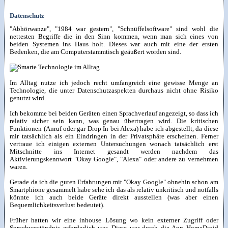
Datenschutz
"Abhörwanze", "1984 war gestern", "Schnüffelsoftware" sind wohl die
nettesten Begriffe die in den Sinn kommen, wenn man sich eines von
beiden Systemen ins Haus holt. Dieses war auch mit eine der ersten
Bedenken, die am Computerstammtisch geäußert worden sind.
Im Alltag nutze ich jedoch recht umfangreich eine gewisse Menge an
Technologie, die unter Datenschutzaspekten durchaus nicht ohne Risiko
genutzt wird.
Ich bekomme bei beiden Geräten einen Sprachverlauf angezeigt, so dass ich
relativ sicher sein kann, was genau übertragen wird. Die kritischen
Funktionen (Anruf oder gar Drop In bei Alexa) habe ich abgestellt, da diese
mir tatsächlich als ein Eindringen in der Privatsphäre erscheinen. Ferner
vertraue ich einigen externen Untersuchungen wonach tatsächlich erst
Mitschnitte ins Internet gesandt werden nachdem das
Aktivierungskennwort "Okay Google", "Alexa" oder andere zu vernehmen
waren.
Gerade da ich die guten Erfahrungen mit "Okay Google" ohnehin schon am
Smartphione gesammelt habe sehe ich das als relativ unkritisch und notfalls
könnte ich auch beide Geräte direkt ausstellen (was aber einen
Bequemlichkeitsverlust bedeutet).
Früher hatten wir eine inhouse Lösung wo kein externer Zugriff oder
Sprachverständnis erforderlich war. Diese war durch die App HomeDroid