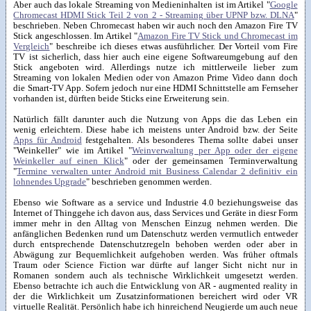
Aber auch das lokale Streaming von Medieninhalten ist im Artikel "
Google
Chromecast HDMI Stick Teil 2 von 2 - Streaming über UPNP bzw. DLNA
"
beschrieben. Neben Chromecast haben wir auch noch den Amazon Fire TV
Stick angeschlossen. Im Artikel "
Amazon Fire TV Stick und Chromecast im
Vergleich
" beschreibe ich dieses etwas ausführlicher. Der Vorteil vom Fire
TV ist sicherlich, dass hier auch eine eigene Softwareumgebung auf den
Stick angeboten wird. Allerdings nutze ich mittlerweile lieber zum
Streaming von lokalen Medien oder von Amazon Prime Video dann doch
die Smart-TV App. Sofern jedoch nur eine HDMI Schnittstelle am Fernseher
vorhanden ist, dürften beide Sticks eine Erweiterung sein.
Natürlich fällt darunter auch die Nutzung von Apps die das Leben ein
wenig erleichtern. Diese habe ich meistens unter Android bzw. der Seite
Apps für Android
festgehalten. Als besonderes Thema sollte dabei unser
"Weinkeller" wie im Artikel "
Weinverwaltung per App oder der eigene
Weinkeller auf einen Klick
" oder der gemeinsamen Terminverwaltung
"
Termine verwalten unter Android mit Business Calendar 2 definitiv ein
lohnendes Upgrade
" beschrieben genommen werden.
Ebenso wie Software as a service und Industrie 4.0 beziehungsweise das
Internet of Thinggehe ich davon aus, dass Services und Geräte in diesr Form
immer mehr in den Alltag von Menschen Einzug nehmen werden. Die
anfänglichen Bedenken rund um Datenschutz werden vermutlich entweder
durch entsprechende Datenschutzregeln behoben werden oder aber in
Abwägung zur Bequemlichkeit aufgehoben werden. Was früher oftmals
Traum oder Science Fiction war dürfte auf langer Sicht nicht nur in
Romanen sondern auch als technische Wirklichkeit umgesetzt werden.
Ebenso betrachte ich auch die Entwicklung von AR - augmented reality in
der die Wirklichkeit um Zusatzinformationen bereichert wird oder VR
virtuelle Realität. Persönlich habe ich hinreichend Neugierde um auch neue