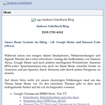
Menü
Vorstellung
Kontakt
Wissenspool
Andreas Unkelbach Blog
Über mich
Blog
📖
Lebenslauf
Empfehlungen
Android (52)
ISSN 2701-6242
Publikationen
(Software)-tools
Beruf (95)
Sonstiges
unkelbach.expert
Internet (149)
Apps für Android
Office (90)
Workshop & Seminar
Webempfehlungen
Smart Home Systeme im Alltag - z.B. Google Home und Amazon Echo
Weitere Projekte
SAP (354)
Autorenleben
Buchempfehlungen
Tools (62)
(Alexa)
HTMLing
SmartHome
Windows (40)
Danke & Transparenz
Kästner für Kinder
RSS-Feed
SmartWatch

Spendenübersicht
Amazon Shopseite
VG Wort
Artikelsuche

Während schon seit einigen Jahren Smartphones, Webanwendungen und
Impressum
&
Datenschutzerklärung
digitale Dienste das Leben erleichtern vermag das Aufkommen von Amazon
Alexa, Google Home und auch anderer intelligenter Persönlicher Assistent
(IPA) (oder: Sprachassistent) nun auch im Smart Home einzelne Geräte zu
vernetzen und per Sprache, durch Sensoren oder durch andere Ereignisse zu
steuern.
Auf dieser Seite stelle ich unsere derzeitigen Erfahrungen rund um das
Thema Smart Home vor. Zu den einzelnen Themen gibt es aber auch
tiefergehende Artikel auf die ich im folgenden verweise.
Google Chromecast HDMI Stick / Fire TV
Einrichtung, Inbetriebnahme und erste Apps
Streaming über UPNP bzw. DLNA
Amazon Fire TV Stick und Chromecast im Vergleich