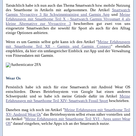
Tatsächlich habe ich nun auch das Thema Smartwatch bzw. mobile Nutzung
des Smarthome in Artikeln mit aufgenommen. Die Artikel
Snartwatch
Garmin Vivoactive 3 für Schwimmtraining und Garmin App
und
Meine
Erfahrungen mit Smarthome Teil X - Snartwatch Garmin Vivosmart 4 als
kleine Alternative zur Vivoactive 3
beschreiben gut zwei von uns
eingesetzte Smartwatches die sowohl für Sport als auch für den Alltag
einige Optionen anbieten.
Wenn es um Garmin selbst geht kann ich den Artikel "
Meine Erfahrungen
mit Smarthome Teil XII - Garmin und Garmin Connect
" ebenfalls
empfehlen, da hier ein umfangreicher Einblick zur App und der Verwaltung
von Fitnessdaten mit Garmin.
Wear Os
Persönlich habe ich mich für eine Smartwatch mit Android Wear OS
entschieden. Dieses Betriebssystem von Google hat einen anderen
Schwerpunkt und so habe ich meine Gründe dafür im Artikel
Meine
Erfahrungen mit Smarthome Teil XIV- Smartwatch Fossil Sport
beschrieben.
Daneben mag ich noch im Artikel "
Meine Erfahrungen mit Smarthome Teil
XV- Android Wear Os
" das Betriebssystem selbst etwas näher vorstellen und
im Artikel "
Meine Erfahrungen mit Smarthome Teil XVI - Apps unter Wear
OS
" darauf eingehen, welche Apps ich an der Smartwatch nutze.