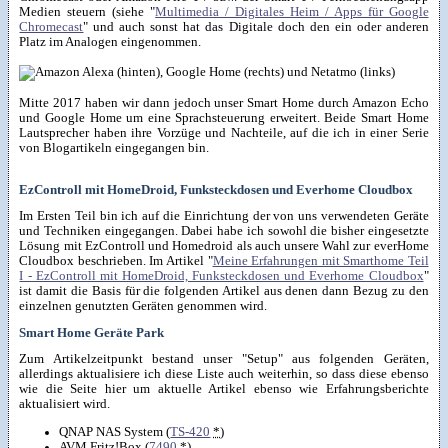
Medien steuern (siehe "
Multimedia / Digitales Heim / Apps für Google
Chromecast
" und auch sonst hat das Digitale doch den ein oder anderen
Platz im Analogen eingenommen.
Mitte 2017 haben wir dann jedoch unser Smart Home durch Amazon Echo
und Google Home um eine Sprachsteuerung erweitert. Beide Smart Home
Lautsprecher haben ihre Vorzüge und Nachteile, auf die ich in einer Serie
von Blogartikeln eingegangen bin.
EzControll mit HomeDroid, Funksteckdosen und Everhome Cloudbox
Im Ersten Teil bin ich auf die Einrichtung der von uns verwendeten Geräte
und Techniken eingegangen. Dabei habe ich sowohl die bisher eingesetzte
Lösung mit EzControll und Homedroid als auch unsere Wahl zur everHome
Cloudbox beschrieben. Im Artikel "
Meine Erfahrungen mit Smarthome Teil
I - EzControll mit HomeDroid, Funksteckdosen und Everhome Cloudbox
"
ist damit die Basis für die folgenden Artikel aus denen dann Bezug zu den
einzelnen genutzten Geräten genommen wird.
Smart Home Geräte Park
Zum Artikelzeitpunkt bestand unser "Setup" aus folgenden Geräten,
allerdings aktualisiere ich diese Liste auch weiterhin, so dass diese ebenso
wie die Seite hier um aktuelle Artikel ebenso wie Erfahrungsberichte
aktualisiert wird.
QNAP NAS System (
TS-420
*
)
AVM Fritz!Box (
7490
*
)