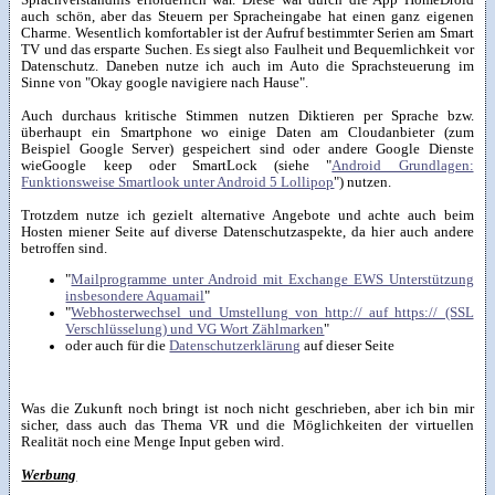
auch schön, aber das Steuern per Spracheingabe hat einen ganz eigenen
Charme. Wesentlich komfortabler ist der Aufruf bestimmter Serien am Smart
TV und das ersparte Suchen. Es siegt also Faulheit und Bequemlichkeit vor
Datenschutz. Daneben nutze ich auch im Auto die Sprachsteuerung im
Sinne von "Okay google navigiere nach Hause".
Auch durchaus kritische Stimmen nutzen Diktieren per Sprache bzw.
überhaupt ein Smartphone wo einige Daten am Cloudanbieter (zum
Beispiel Google Server) gespeichert sind oder andere Google Dienste
wieGoogle keep oder SmartLock (siehe "
Android Grundlagen:
Funktionsweise Smartlook unter Android 5 Lollipop
") nutzen.
Trotzdem nutze ich gezielt alternative Angebote und achte auch beim
Hosten miener Seite auf diverse Datenschutzaspekte, da hier auch andere
betroffen sind.
"
Mailprogramme unter Android mit Exchange EWS Unterstützung
insbesondere Aquamail
"
"
Webhosterwechsel und Umstellung von http:// auf https:// (SSL
Verschlüsselung) und VG Wort Zählmarken
"
oder auch für die
Datenschutzerklärung
auf dieser Seite
Was die Zukunft noch bringt ist noch nicht geschrieben, aber ich bin mir
sicher, dass auch das Thema VR und die Möglichkeiten der virtuellen
Realität noch eine Menge Input geben wird.
Werbung