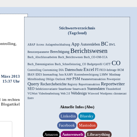
Stichwortverzeichnis
(Tagcloud)
BC
ntrolling,
App
Autorenleben
ABAP
Access
Anlagenbuchhaltung
BWL
Berichtswesen
Berechtigung
Benutzerparameter
Buch_Abschlussarbeiten
Buch_Berichtswesen
Buch_CO-OM-CCA
CO
Buch_Datenmigration
Buch_Schnelleinstieg_CO
Budgetprofil
CATT
Excel
Datenschutz
FI
Controlling
Customizing
DIA
FICO-Infotage
HCM
IBAN
IDES
Innenauftrag
Jura
KAMV
Kontenberechtigung
LSMW
Mindmap
. März 2013
PSM
Mittelbindung
Obligo
Outlook
PHP
Parametertransaktion
Powerpoint
15:37 Uhr
Query
Reportwriter
Rechercheberichte
Registry
Reporttransaktion
SEO
Stammdaten
Selektionsvariante
Smarthome
Smartwatch
Thunderbird
Webdesign
VGWort
Videobearbeitung
Web 2.0
Winword
Wordpress
chromecast
firetv
d im rechten
 Blogartikel
Aktuelle Infos (Abo)
Linkedin
Bluesky
Facebook
Mastodon
Amazon
Autorenwelt
Librarything