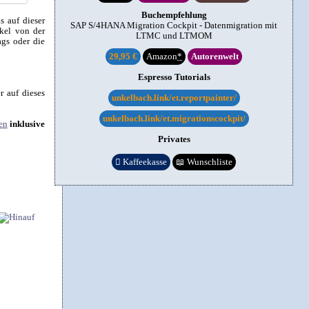
Buchempfehlung
s auf dieser
SAP S/4HANA Migration Cockpit - Datenmigration mit
ikel von der
LTMC und LTMOM
ags oder die
29,95 €
Amazon
*
Autorenwelt
Espresso Tutorials
r auf dieses
unkelbach.link/et.reportpainter/
unkelbach.link/et.migrationscockpit/
en
inklusive
Privates

Kaffeekasse
📖
Wunschliste