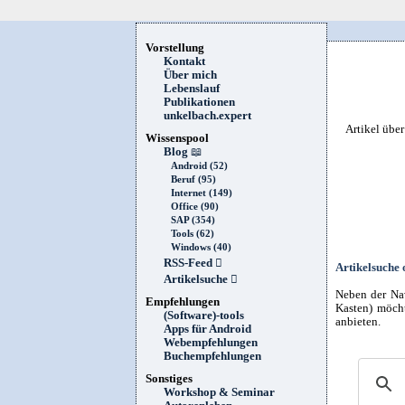
Vorstellung
Kontakt
Über mich
Lebenslauf
Publikationen
unkelbach.expert
Artikel übe
Wissenspool
Blog
📖
Android (52)
Beruf (95)
Internet (149)
Office (90)
SAP (354)
Tools (62)
Windows (40)
RSS-Feed

Artikelsuche 
Artikelsuche

Neben der Nav
Empfehlungen
Kasten) möcht
(Software)-tools
anbieten.
Apps für Android
Webempfehlungen
Buchempfehlungen
Sonstiges
Workshop & Seminar