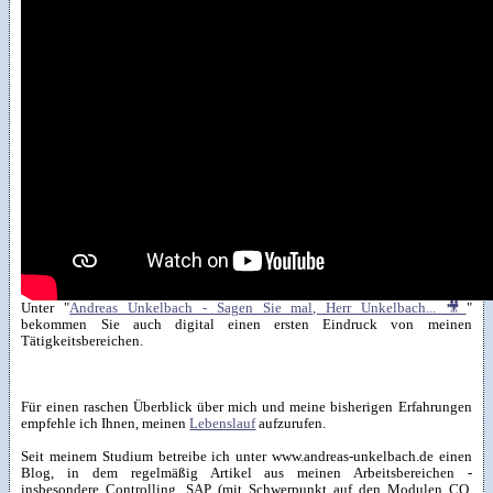
Unter "
Andreas Unkelbach - Sagen Sie mal, Herr Unkelbach... 🎥
"
bekommen Sie auch digital einen ersten Eindruck von meinen
Tätigkeitsbereichen.
Für einen raschen Überblick über mich und meine bisherigen Erfahrungen
empfehle ich Ihnen, meinen
Lebenslauf
aufzurufen.
Seit meinem Studium betreibe ich unter www.andreas-unkelbach.de einen
Blog, in dem regelmäßig Artikel aus meinen Arbeitsbereichen -
insbesondere Controlling, SAP (mit Schwerpunkt auf den Modulen CO,