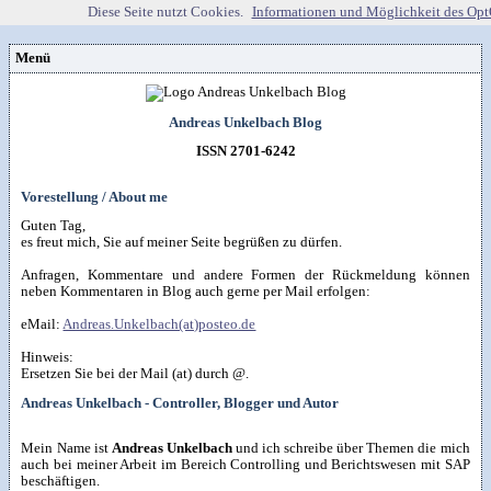
Diese Seite nutzt Cookies.
Informationen und Möglichkeit des Opt
Menü
Vorstellung
Kontakt
Wissenspool
Andreas Unkelbach Blog
Über mich
Blog
📖
Lebenslauf
Empfehlungen
Android (52)
ISSN 2701-6242
Publikationen
(Software)-tools
Beruf (95)
Sonstiges
unkelbach.expert
Internet (149)
Apps für Android
Office (90)
Workshop & Seminar
Webempfehlungen
Vorestellung / About me
Weitere Projekte
SAP (354)
Autorenleben
Buchempfehlungen
Tools (62)
HTMLing
SmartHome
Windows (40)
Danke & Transparenz
Guten Tag,
Kästner für Kinder
RSS-Feed
SmartWatch

Spendenübersicht
es freut mich, Sie auf meiner Seite begrüßen zu dürfen.
Amazon Shopseite
VG Wort
Artikelsuche

Impressum
&
Datenschutzerklärung
Anfragen, Kommentare und andere Formen der Rückmeldung können
neben Kommentaren in Blog auch gerne per Mail erfolgen:
eMail:
Andreas.Unkelbach(at)posteo.de
Hinweis:
Ersetzen Sie bei der Mail (at) durch @.
Andreas Unkelbach - Controller, Blogger und Autor
Mein Name ist
Andreas Unkelbach
und ich schreibe über Themen die mich
auch bei meiner Arbeit im Bereich Controlling und Berichtswesen mit SAP
beschäftigen.