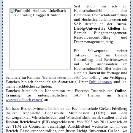
Seit 2005 bin ich im
Hochschulumfeld in den
Bereichen Hochschulcontrolling
und Hochschulberichtswesen mit
SAP, derzeit an der
Justus-
Liebig-Universität Gießen
im
Bereich Budgetmanagement/
Ressourcencontrolling und
Datenmanagement, tätig.
Ein Schwerpunkt meiner
Tätigkeit liegt im Bereich
Controlling und Berichtswesen
mit SAP insbesondere im
Hochschulumfeld. Hier stehe ich
auch als
Dozent
für Vorträge und
Seminare im Rahmen "
Berichtswesen mit SAP Controlling
" zur Verfügung.
Daneben bin ich aber auch als
Autor
tätig. Unter
Publikationen
sind u.a.
meine Fachbücher zu finden.
Daneben biete ich in Kooperation mit Espresso Tutorials ein
Online-
Training
zu unterschiedlichen SAP Themen an (siehe
www.unkelbach.expert
) an.
Ich habe Betriebswirtschaftslehre an der Fachhochschule Gießen Friedberg
(heute: Technische Hochschule Mittelhessen (THM)) mit den
Schwerpunkten Wirtschaftsrecht und Wirtschaftsinformatik studiert und als
Diplom Betriebswirt (FH)
abgeschlossen. Von 2005 bis 2011 war ich an
der THM als Controller beschäftigt. Anschließend wechselte ich in den
Bereich
Ressourcencontrolling
der
Justus-Liebig-Universität Gießen
, wo