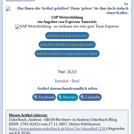
1x
SAP Weiterbildung
ein Angebot von Espresso Tutorials
unkelbach.link/et.books/
unkelbach.link/et.reportpainter/
unkelbach.link/et.migrationscockpit/
Tags:
IBAN
-
Permalink
Beruf
Artikel datenschutzfreundlich teilen
🌎
Facebook
🌎
Bluesky
🌎
LinkedIn
Diesen Artikel zitieren:
Unkelbach, Andreas: »IBAN-Rechner« in Andreas Unkelbach Blog
(ISSN: 2701-6242) vom 27.11.2007, Online-Publikation:
https://www.andreas-unkelbach.de/blog/?go=show&id=236
(Abgerufen
am 8.8.2026)