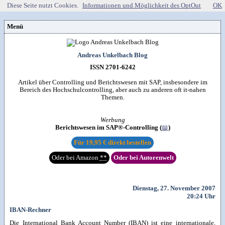
Diese Seite nutzt Cookies.
Informationen und Möglichkeit des OptOut
OK
Menü
Vorstellung
Kontakt
Wissenspool
Andreas Unkelbach Blog
Über mich
Blog
📖
Lebenslauf
Empfehlungen
ISSN 2701-6242
Android (52)
Publikationen
(Software)-tools
Beruf (95)
Sonstiges
unkelbach.expert
Apps für Android
Artikel über Controlling und Berichtswesen mit SAP, insbesondere im
Internet (149)
Workshop & Seminar
Webempfehlungen
Bereich des Hochschulcontrolling, aber auch zu anderen oft it-nahen
Weitere Projekte
Office (90)
Autorenleben
Buchempfehlungen
Themen.
HTMLing
SAP (354)
SmartHome
Danke & Transparenz
Kästner für Kinder
Tools (62)
SmartWatch
Spendenübersicht
Amazon Shopseite
Windows (40)
VG Wort
Werbung
Impressum
RSS-Feed
&

Datenschutzerklärung
Berichtswesen im SAP®-Controlling (
📖
)
Artikelsuche

Für
19,95 €
direkt bestellen
Oder bei Amazon
**
Oder bei Autorenwelt
Dienstag, 27. November 2007
20:24 Uhr
IBAN-Rechner
Die International Bank Account Number (IBAN) ist eine internationale,