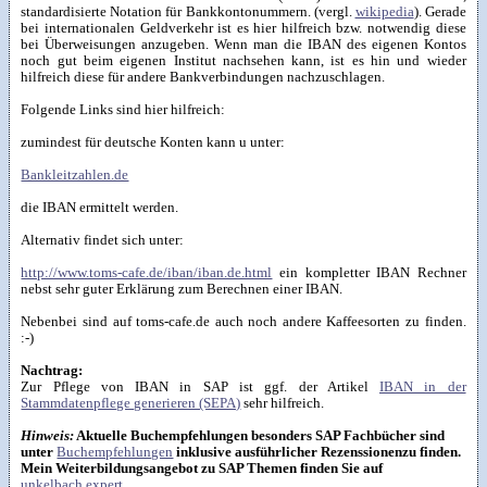
standardisierte Notation für Bankkontonummern. (vergl.
wikipedia
). Gerade
bei internationalen Geldverkehr ist es hier hilfreich bzw. notwendig diese
bei Überweisungen anzugeben. Wenn man die IBAN des eigenen Kontos
noch gut beim eigenen Institut nachsehen kann, ist es hin und wieder
hilfreich diese für andere Bankverbindungen nachzuschlagen.
Folgende Links sind hier hilfreich:
zumindest für deutsche Konten kann u unter:
Bankleitzahlen.de
die IBAN ermittelt werden.
Alternativ findet sich unter:
http://www.toms-cafe.de/iban/iban.de.html
ein kompletter IBAN Rechner
nebst sehr guter Erklärung zum Berechnen einer IBAN.
Nebenbei sind auf toms-cafe.de auch noch andere Kaffeesorten zu finden.
:-)
Nachtrag:
Zur Pflege von IBAN in SAP ist ggf. der Artikel
IBAN in der
Stammdatenpflege generieren (SEPA)
sehr hilfreich.
Hinweis:
Aktuelle Buchempfehlungen besonders SAP Fachbücher sind
unter
Buchempfehlungen
inklusive ausführlicher Rezenssionenzu finden.
Mein Weiterbildungsangebot zu SAP Themen finden Sie auf
unkelbach.expert
.