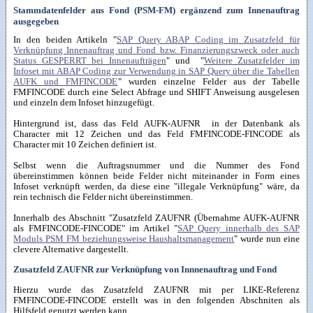
Stammdatenfelder aus Fond (PSM-FM) ergänzend zum Innenauftrag
ausgegeben
In den beiden Artikeln "
SAP Query ABAP Coding im Zusatzfeld für
Verknüpfung Innenauftrag und Fond bzw. Finanzierungszweck oder auch
Status GESPERRT bei Innenaufträgen
" und "
Weitere Zusatzfelder im
Infoset mit ABAP Coding zur Verwendung in SAP Query über die Tabellen
AUFK und FMFINCODE
" wurden einzelne Felder aus der Tabelle
FMFINCODE durch eine Select Abfrage und SHIFT Anweisung ausgelesen
und einzeln dem Infoset hinzugefügt.
Hintergrund ist, dass das Feld AUFK-AUFNR in der Datenbank als
Character mit 12 Zeichen und das Feld FMFINCODE-FINCODE als
Character mit 10 Zeichen definiert ist.
Selbst wenn die Auftragsnummer und die Nummer des Fond
übereinstimmen können beide Felder nicht miteinander in Form eines
Infoset verknüpft werden, da diese eine "illegale Verknüpfung" wäre, da
rein technisch die Felder nicht übereinstimmen.
Innerhalb des Abschnitt "Zusatzfeld ZAUFNR (Übernahme AUFK-AUFNR
als FMFINCODE-FINCODE" im Artikel "
SAP Query innerhalb des SAP
Moduls PSM FM beziehungsweise Haushaltsmanagement
" wurde nun eine
clevere Alternative dargestellt.
Zusatzfeld ZAUFNR zur Verknüpfung von Innnenauftrag und Fond
Hierzu wurde das Zusatzfeld ZAUFNR mit per LIKE-Referenz
FMFINCODE-FINCODE erstellt was in den folgenden Abschniten als
Hilfsfeld genutzt werden kann.