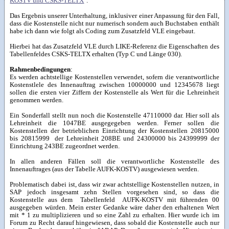
KOSTV und CSKS-TELTX
".
Das Ergebnis unserer Unterhaltung, inklusiver einer Anpassung für den Fall,
dass die Kostenstelle nicht nur numerisch sondern auch Buchstaben enthält
habe ich dann wie folgt als Coding zum Zusatzfeld VLE eingebaut.
Hierbei hat das Zusatzfeld VLE durch LIKE-Referenz die Eigenschaften des
Tabellenfeldes CSKS-TELTX erhalten (Typ C und Länge 030).
Rahmenbedingungen
:
Es werden achtstellige Kostenstellen verwendet, sofern die verantwortliche
Kostenstlele des Innenauftrag zwischen 10000000 und 12345678 liegt
sollen die ersten vier Ziffern der Kostenstelle als Wert für die Lehreinheit
genommen werden.
Ein Sonderfall stellt nun noch die Kostenstelle 47110000 dar. Hier soll als
Lehreinheit die 1047BE ausgegegeben werden. Ferner sollen die
Kostenstellen der betrieblichen Einrichtung der Kostenstellen 20815000
bis 20815999 der Lehreinheit 208BE und 24300000 bis 24399999 der
Einrichtung 243BE zugeordnet werden.
In allen anderen Fällen soll die verantwortliche Kostenstelle des
Innenauftrages (aus der Tabelle AUFK-KOSTV) ausgewiesen werden.
Problematisch dabei ist, dass wir zwar achtstellige Kostenstellen nutzen, in
SAP jedoch insgesamt zehn Stellen vorgesehen sind, so dass die
Kostenstelle aus dem Tabellenfeld AUFK-KOSTV mit führenden 00
ausgegeben würden. Mein erster Gedanke wäre daher den erhaltenen Wert
mit * 1 zu multiplizieren und so eine Zahl zu erhalten. Hier wurde ich im
Forum zu Recht darauf hingewiesen, dass sobald die Kostenstelle auch nur