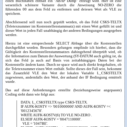
einen Buchstaben enthält ein "ABAP Dump" erzeugt wird. Hier ist eine
wesentlich schönere Variante durch die Anweisung NO-ZERO die
führenden 00 aus dem Feld zu entfernen und deiesen Wert als VLE zu
speichern.
Abschliessend soll nun noch geprüft werden, ob das Feld CSKS-TELTX
(Teletexnummer im Kostenstellenstammsatz) mit einen Wert gefüllt ist und
dieser Wert in jeden Fall unabhängig der anderen Bedingungen ausgegeben
werden.
Hierzu ist eine entsprechende SELECT Abfrage über die Kostenstellen
durchgeführt worden. Besonders gelungen empfinde ich hierbei, dass die
Gültigkeit des Kostenstellenstammsatzes dahingehend überprüft wird, ob
die Information zum Datum der Auswertung (SY-DATUM auch gültig ist, da
sich das Feld ja auch auf Basis von zeitabhängigen Daten bei der
Kostenstelle ändern kann. Durch ne space wird auch direkt festgehalten, ob
die Teletexnummer einen Wert enthält. Sollte dieses der Fall sein, bekommt
das Zusatzfeld VLE den Wert der lokalen Variable L_CSKSTELTX
zugewiesen, andernfalls den Wert, der anhand der IF Bedingung ermittelt
wurde.
Das auf diese Anforderungen erstellte (beziehungsweise angepasste)
Coding sieht dann wie folgt aus:
DATA: L_CSKSTELTX type CSKS-TELTX.
IF AUFK-KOSTV => '0010000000' AND AUFK-KOSTV =<
'0012345678'.
WRITE AUFK-KOSTV(6) TO VLE NO-ZERO .
ELSEIF AUFK-KOSTV = '0047110000'.
VLE = '1047BE'.