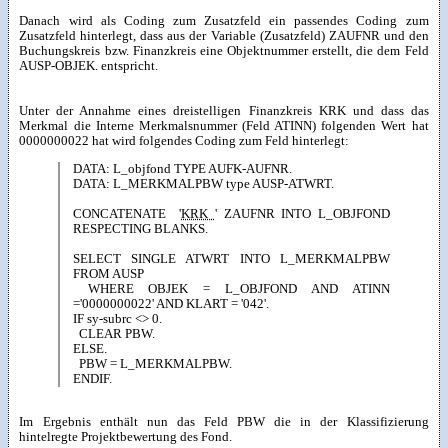
Danach wird als Coding zum Zusatzfeld ein passendes Coding zum
Zusatzfeld hinterlegt, dass aus der Variable (Zusatzfeld) ZAUFNR und den
Buchungskreis bzw. Finanzkreis eine Objektnummer erstellt, die dem Feld
AUSP-OBJEK. entspricht.
Unter der Annahme eines dreistelligen Finanzkreis KRK und dass das
Merkmal die Interne Merkmalsnummer (Feld ATINN) folgenden Wert hat
0000000022 hat wird folgendes Coding zum Feld hinterlegt:
DATA: L_objfond TYPE AUFK-AUFNR.
DATA: L_MERKMALPBW type AUSP-ATWRT.
CONCATENATE '
KRK
' ZAUFNR INTO L_OBJFOND
RESPECTING BLANKS.
SELECT SINGLE ATWRT INTO L_MERKMALPBW
FROM AUSP
WHERE OBJEK = L_OBJFOND AND ATINN
='0000000022' AND KLART = '042'.
IF sy-subrc <> 0.
CLEAR PBW.
ELSE.
PBW = L_MERKMALPBW.
ENDIF.
Im Ergebnis enthält nun das Feld PBW die in der Klassifizierung
hintelregte Projektbewertung des Fond.