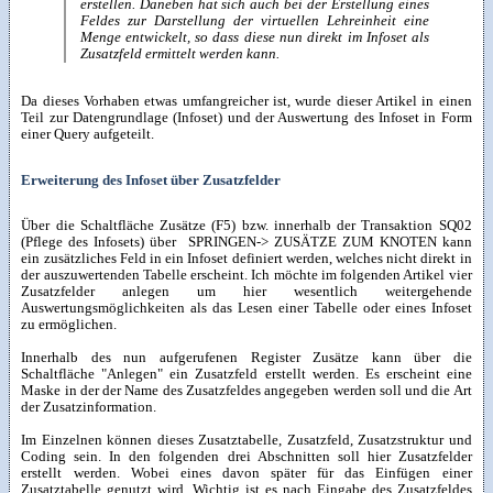
erstellen. Daneben hat sich auch bei der Erstellung eines
Feldes zur Darstellung der virtuellen Lehreinheit eine
Menge entwickelt, so dass diese nun direkt im Infoset als
Zusatzfeld ermittelt werden kann.
Da dieses Vorhaben etwas umfangreicher ist, wurde dieser Artikel in einen
Teil zur Datengrundlage (Infoset) und der Auswertung des Infoset in Form
einer Query aufgeteilt.
Erweiterung des Infoset über Zusatzfelder
Über die Schaltfläche Zusätze (F5) bzw. innerhalb der Transaktion SQ02
(Pflege des Infosets) über SPRINGEN-> ZUSÄTZE ZUM KNOTEN kann
ein zusätzliches Feld in ein Infoset definiert werden, welches nicht direkt in
der auszuwertenden Tabelle erscheint. Ich möchte im folgenden Artikel vier
Zusatzfelder anlegen um hier wesentlich weitergehende
Auswertungsmöglichkeiten als das Lesen einer Tabelle oder eines Infoset
zu ermöglichen.
Innerhalb des nun aufgerufenen Register Zusätze kann über die
Schaltfläche "Anlegen" ein Zusatzfeld erstellt werden. Es erscheint eine
Maske in der der Name des Zusatzfeldes angegeben werden soll und die Art
der Zusatzinformation.
Im Einzelnen können dieses Zusatztabelle, Zusatzfeld, Zusatzstruktur und
Coding sein. In den folgenden drei Abschnitten soll hier Zusatzfelder
erstellt werden. Wobei eines davon später für das Einfügen einer
Zusatztabelle genutzt wird. Wichtig ist es nach Eingabe des Zusatzfeldes