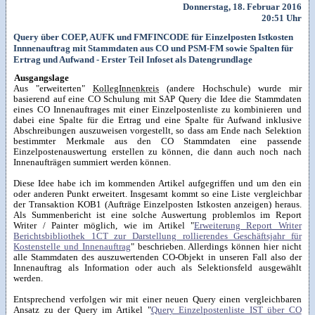
Donnerstag, 18. Februar 2016
20:51 Uhr
Query über COEP, AUFK und FMFINCODE für Einzelposten Istkosten
Innnenauftrag mit Stammdaten aus CO und PSM-FM sowie Spalten für
Ertrag und Aufwand - Erster Teil Infoset als Datengrundlage
Ausgangslage
Aus "erweiterten"
KollegInnenkreis
(andere Hochschule) wurde mir
basierend auf eine CO Schulung mit SAP Query die Idee die Stammdaten
eines CO Innenauftrages mit einer Einzelpostenliste zu kombinieren und
dabei eine Spalte für die Ertrag und eine Spalte für Aufwand inklusive
Abschreibungen auszuweisen vorgestellt, so dass am Ende nach Selektion
bestimmter Merkmale aus den CO Stammdaten eine passende
Einzelpostenauswertung erstellen zu können, die dann auch noch nach
Innenaufträgen summiert werden können.
Diese Idee habe ich im kommenden Artikel aufgegriffen und um den ein
oder anderen Punkt erweitert. Insgesamt kommt so eine Liste vergleichbar
der Transaktion KOB1 (Aufträge Einzelposten Istkosten anzeigen) heraus.
Als Summenbericht ist eine solche Auswertung problemlos im Report
Writer / Painter möglich, wie im Artikel "
Erweiterung Report Writer
Berichtsbibliothek 1CT zur Darstellung rollierendes Geschäftsjahr für
Kostenstelle und Innenauftrag
" beschrieben. Allerdings können hier nicht
alle Stammdaten des auszuwertenden CO-Objekt in unseren Fall also der
Innenauftrag als Information oder auch als Selektionsfeld ausgewählt
werden.
Entsprechend verfolgen wir mit einer neuen Query einen vergleichbaren
Ansatz zu der Query im Artikel "
Query Einzelpostenliste IST über CO