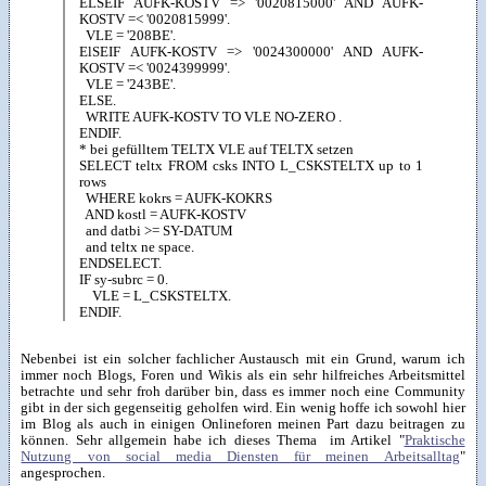
ELSEIF AUFK-KOSTV => '0020815000' AND AUFK-
KOSTV =< '0020815999'.
VLE = '208BE'.
ElSEIF AUFK-KOSTV => '0024300000' AND AUFK-
KOSTV =< '0024399999'.
VLE = '243BE'.
ELSE.
WRITE AUFK-KOSTV TO VLE NO-ZERO .
ENDIF.
* bei gefülltem TELTX VLE auf TELTX setzen
SELECT teltx FROM csks INTO L_CSKSTELTX up to 1
rows
WHERE kokrs = AUFK-KOKRS
AND kostl = AUFK-KOSTV
and datbi >= SY-DATUM
and teltx ne space.
ENDSELECT.
IF sy-subrc = 0.
VLE = L_CSKSTELTX.
ENDIF.
Nebenbei ist ein solcher fachlicher Austausch mit ein Grund, warum ich
immer noch Blogs, Foren und Wikis als ein sehr hilfreiches Arbeitsmittel
betrachte und sehr froh darüber bin, dass es immer noch eine Community
gibt in der sich gegenseitig geholfen wird. Ein wenig hoffe ich sowohl hier
im Blog als auch in einigen Onlineforen meinen Part dazu beitragen zu
können. Sehr allgemein habe ich dieses Thema im Artikel "
Praktische
Nutzung von social media Diensten für meinen Arbeitsalltag
"
angesprochen.