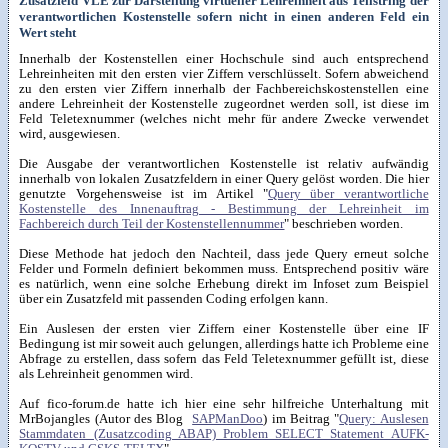
Zusatzfeld VLE zur Darstellung virtueller Lehreinheit aus Teilstring der
verantwortlichen Kostenstelle sofern nicht in einen anderen Feld ein
Wert steht
Innerhalb der Kostenstellen einer Hochschule sind auch entsprechend
Lehreinheiten mit den ersten vier Ziffern verschlüsselt. Sofern abweichend
zu den ersten vier Ziffern innerhalb der Fachbereichskostenstellen eine
andere Lehreinheit der Kostenstelle zugeordnet werden soll, ist diese im
Feld Teletexnummer (welches nicht mehr für andere Zwecke verwendet
wird, ausgewiesen.
Die Ausgabe der verantwortlichen Kostenstelle ist relativ aufwändig
innerhalb von lokalen Zusatzfeldern in einer Query gelöst worden. Die hier
genutzte Vorgehensweise ist im Artikel "
Query über verantwortliche
Kostenstelle des Innenauftrag - Bestimmung der Lehreinheit im
Fachbereich durch Teil der Kostenstellennummer
" beschrieben worden.
Diese Methode hat jedoch den Nachteil, dass jede Query erneut solche
Felder und Formeln definiert bekommen muss. Entsprechend positiv wäre
es natürlich, wenn eine solche Erhebung direkt im Infoset zum Beispiel
über ein Zusatzfeld mit passenden Coding erfolgen kann.
Ein Auslesen der ersten vier Ziffern einer Kostenstelle über eine IF
Bedingung ist mir soweit auch gelungen, allerdings hatte ich Probleme eine
Abfrage zu erstellen, dass sofern das Feld Teletexnummer gefüllt ist, diese
als Lehreinheit genommen wird.
Auf fico-forum.de hatte ich hier eine sehr hilfreiche Unterhaltung mit
MrBojangles (Autor des Blog
SAPManDoo
) im Beitrag "
Query: Auslesen
Stammdaten (Zusatzcoding ABAP) Problem SELECT Statement AUFK-