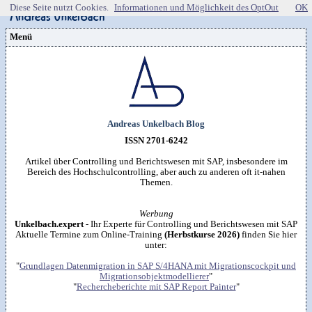
Diese Seite nutzt Cookies.
Informationen und Möglichkeit des OptOut
OK
Menü
Vorstellung
Kontakt
Wissenspool
Über mich
Blog
📖
Lebenslauf
Empfehlungen
Android (52)
Publikationen
(Software)-tools
Beruf (95)
Sonstiges
unkelbach.expert
Apps für Android
Internet (149)
Workshop & Seminar
Andreas Unkelbach Blog
Webempfehlungen
Weitere Projekte
Office (90)
Autorenleben
Buchempfehlungen
HTMLing
SAP (354)
ISSN 2701-6242
SmartHome
Danke & Transparenz
Kästner für Kinder
Tools (62)
SmartWatch
Spendenübersicht
Amazon Shopseite
Windows (40)
Artikel über Controlling und Berichtswesen mit SAP, insbesondere im
VG Wort
RSS-Feed

Impressum
&
Datenschutzerklärung
Bereich des Hochschulcontrolling, aber auch zu anderen oft it-nahen
Artikelsuche

Themen.
Werbung
Unkelbach.expert
- Ihr Experte für Controlling und Berichtswesen mit SAP
Aktuelle Termine zum Online-Training
(Herbstkurse 2026)
finden Sie hier
unter:
"
Grundlagen Datenmigration in SAP S/4HANA mit Migrationscockpit und
Migrationsobjektmodellierer
"
"
Rechercheberichte mit SAP Report Painter
"