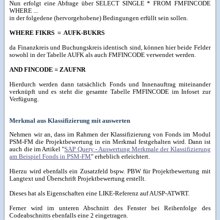
Nun erfolgt eine Abfrage über SELECT SINGLE * FROM FMFINCODE
WHERE ...
in der folgedene (hervorgehobene) Bedingungen erfüllt sein sollen.
WHERE FIKRS = AUFK-BUKRS
da Finanzkreis und Buchungskreis identisch sind, können hier beide Felder
sowohl in der Tabelle AUFK als auch FMFINCODE verwendet werden.
AND FINCODE = ZAUFNR
Hierdurch werden dann tatsächlich Fonds und Innenauftrag miteinander
verknüpft und es steht die gesamte Tabelle FMFINCODE im Infoset zur
Verfügung.
Merkmal aus Klassifizierung mit auswerten
Nehmen wir an, dass im Rahmen der Klassifizierung von Fonds im Modul
PSM-FM die Projektbewertung in ein Merkmal festgehalten wird. Dann ist
auch die im Artikel "
SAP Query - Auswertung Merkmale der Klassifizierung
am Beispiel Fonds in PSM-FM
" erheblich erleichtert.
Hierzu wird ebenfalls ein Zusatzfeld bspw. PBW für Projektbewertung mit
Langtext und Überschrift Projektbewertung erstellt.
Dieses hat als Eigenschaften eine LIKE-Referenz auf AUSP-ATWRT.
Ferner wird im unteren Abschnitt des Fenster bei Reihenfolge des
Codeabschnitts ebenfalls eine 2 eingetragen.