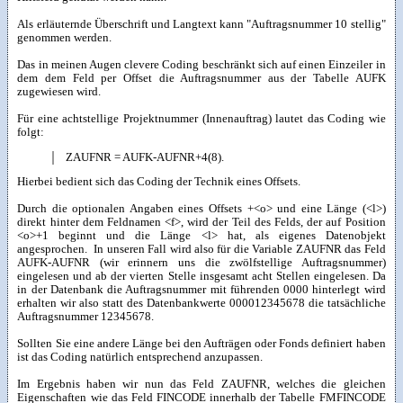
Als erläuternde Überschrift und Langtext kann "Auftragsnummer 10 stellig"
genommen werden.
Das in meinen Augen clevere Coding beschränkt sich auf einen Einzeiler in
dem dem Feld per Offset die Auftragsnummer aus der Tabelle AUFK
zugewiesen wird.
Für eine achtstellige Projektnummer (Innenauftrag) lautet das Coding wie
folgt:
ZAUFNR = AUFK-AUFNR+4(8).
Hierbei bedient sich das Coding der Technik eines Offsets.
Durch die optionalen Angaben eines Offsets +<o> und eine Länge (<l>)
direkt hinter dem Feldnamen <f>, wird der Teil des Felds, der auf Position
<o>+1 beginnt und die Länge <l> hat, als eigenes Datenobjekt
angesprochen. In unseren Fall wird also für die Variable ZAUFNR das Feld
AUFK-AUFNR (wir erinnern uns die zwölfstellige Auftragsnummer)
eingelesen und ab der vierten Stelle insgesamt acht Stellen eingelesen. Da
in der Datenbank die Auftragsnummer mit führenden 0000 hinterlegt wird
erhalten wir also statt des Datenbankwerte 000012345678 die tatsächliche
Auftragsnummer 12345678.
Sollten Sie eine andere Länge bei den Aufträgen oder Fonds definiert haben
ist das Coding natürlich entsprechend anzupassen.
Im Ergebnis haben wir nun das Feld ZAUFNR, welches die gleichen
Eigenschaften wie das Feld FINCODE innerhalb der Tabelle FMFINCODE