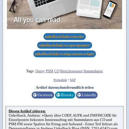
unkelbach.link/et.books/
unkelbach.link/et.reportpainter/
unkelbach.link/et.migrationscockpit/
Tags:
Query
PSM
CO
Berichtswesen
Stammdaten
-
Permalink
SAP
Artikel datenschutzfreundlich teilen
🌎
Facebook
🌎
Bluesky
🌎
LinkedIn
Diesen Artikel zitieren:
Unkelbach, Andreas: »Query über COEP, AUFK und FMFINCODE für
Einzelposten Istkosten Innnenauftrag mit Stammdaten aus CO und
PSM-FM sowie Spalten für Ertrag und Aufwand - Erster Teil Infoset als
Datengrundlage« in Andreas Unkelbach Blog (ISSN: 2701-6242) vom