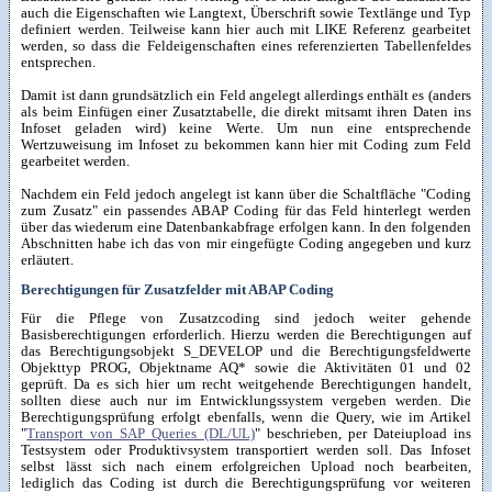
auch die Eigenschaften wie Langtext, Überschrift sowie Textlänge und Typ
definiert werden. Teilweise kann hier auch mit LIKE Referenz gearbeitet
werden, so dass die Feldeigenschaften eines referenzierten Tabellenfeldes
entsprechen.
Damit ist dann grundsätzlich ein Feld angelegt allerdings enthält es (anders
als beim Einfügen einer Zusatztabelle, die direkt mitsamt ihren Daten ins
Infoset geladen wird) keine Werte. Um nun eine entsprechende
Wertzuweisung im Infoset zu bekommen kann hier mit Coding zum Feld
gearbeitet werden.
Nachdem ein Feld jedoch angelegt ist kann über die Schaltfläche "Coding
zum Zusatz" ein passendes ABAP Coding für das Feld hinterlegt werden
über das wiederum eine Datenbankabfrage erfolgen kann. In den folgenden
Abschnitten habe ich das von mir eingefügte Coding angegeben und kurz
erläutert.
Berechtigungen für Zusatzfelder mit ABAP Coding
Für die Pflege von Zusatzcoding sind jedoch weiter gehende
Basisberechtigungen erforderlich. Hierzu werden die Berechtigungen auf
das Berechtigungsobjekt S_DEVELOP und die Berechtigungsfeldwerte
Objekttyp PROG, Objektname AQ* sowie die Aktivitäten 01 und 02
geprüft. Da es sich hier um recht weitgehende Berechtigungen handelt,
sollten diese auch nur im Entwicklungssystem vergeben werden. Die
Berechtigungsprüfung erfolgt ebenfalls, wenn die Query, wie im Artikel
"
Transport von SAP Queries (DL/UL)
" beschrieben, per Dateiupload ins
Testsystem oder Produktivsystem transportiert werden soll. Das Infoset
selbst lässt sich nach einem erfolgreichen Upload noch bearbeiten,
lediglich das Coding ist durch die Berechtigungsprüfung vor weiteren