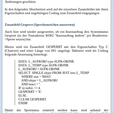
Änderungen geschützt.
In den folgenden Abschnitten wird auf die einzelnen Zusatzfelder mit ihren
Eigenschaften und zugehörigen Coding zum Zusatzfeld eingegangen.
Zusatzfeld Gesperrt (Sperrkenzeichen auswerten)
Auch hier wird wieder ausgewertet, ob ein Innenauftrag den Systemstatus
Gesperrt (in der Transaktion KO02 "Innenauftrag ändern" per Bearbeiten-
>Sperre setzen) hat.
Hierzu wird ein Zusatzfeld GESPERRT mit den Eigenschaften Typ C
(Charcter) und einer Länge von 001 angelegt. Dahinter wird als Coding
folgende Anweisung hinterlegt:
DATA: L_AUFKOBJ type AUFK-OBJNR.
DATA: L_TEMP type AUFK-OBJNR.
L_AUFKOBJ = AUFK-OBJNR.
SELECT SINGLE objnr FROM JEST into L_TEMP
WHERE stat = 'I0043'
AND objnr = L_AUFKOBJ
AND inact = ''.
IF sy-subrc <> 4.
GESPERRT = 'X'.
ELSE.
CLEAR GESPERRT.
ENDIF.
Damit der Sperrstatus ermittelt werden kann wird anhand der