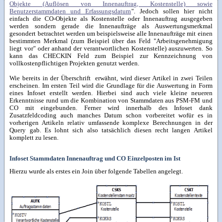
Objekte (Auflösen von Innenauftrag, Kostenstelle) sowie
Benutzerstammdaten und Erfassungsdatum
". Jedoch sollen hier nicht
einfach die CO-Objekte als Kostenstelle oder Innenauftrag ausgegeben
werden sondern gerade die Innenaufträge als Auswertungsmerkmal
gesondert betrachtet werden um beispielsweise alle Innenaufträge mit einen
bestimmten Merkmal (zum Beispiel über das Feld "Arbeitsgenehmigung
liegt vor" oder anhand der verantwortlichen Kostenstelle) auszuwerten. So
kann das CHECKIN Feld zum Beispiel zur Kennzeichnung von
vollkostenpflichtigen Projekten genutzt werden.
Wie bereits in der Überschrift erwähnt, wird dieser Artikel in zwei Teilen
erscheinen. Im ersten Teil wird die Grundlage für die Auswertung in Form
eines Infoset erstellt werden. Hierbei sind auch viele kleine neueren
Erkenntnisse rund um die Kombination von Stammdaten aus PSM-FM und
CO mit eingebunden. Ferner wird innerhalb des Infoset dank
Zusatzfeldcoding auch manches Datum schon vorbereitet wofür es in
vorherigen Artikeln relativ umfassende komplexe Berechnungen in der
Query gab. Es lohnt sich also tatsächlich diesen recht langen Artikel
komplett zu lesen.
Infoset Stammdaten Innenauftrag und CO Einzelposten im Ist
Hierzu wurde als erstes ein Join über folgende Tabellen angelegt.