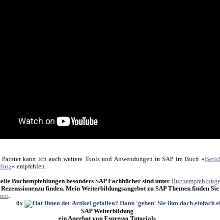
 Painter kann ich auch weitere Tools und Anwendungen in SAP im Buch »
Beric
ling
« empfehlen.
elle Buchempfehlungen besonders SAP Fachbücher sind unter
Buchempfehlung
 Rezenssionenzu finden. Mein Weiterbildungsangebot zu SAP Themen finden Sie
ert
.
0x
SAP Weiterbildung
ein Angebot von Espresso Tutorials