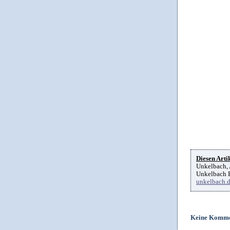
Diesen Artik
Unkelbach, 
Unkelbach B
unkelbach.
Keine Komme