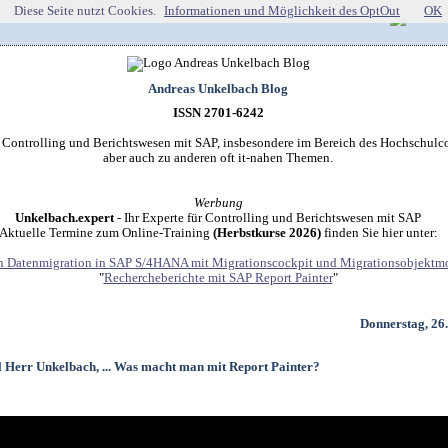
Diese Seite nutzt Cookies.
Informationen und Möglichkeit des OptOut
OK
Andreas Unkelbach Blog
ISSN 2701-6242
r Controlling und Berichtswesen mit SAP, insbesondere im Bereich des Hochschulco
aber auch zu anderen oft it-nahen Themen.
Werbung
Unkelbach.expert
- Ihr Experte für Controlling und Berichtswesen mit SAP
Aktuelle Termine zum Online-Training
(Herbstkurse 2026)
finden Sie hier unter:
 Datenmigration in SAP S/4HANA mit Migrationscockpit und Migrationsobjektmo
"
Rechercheberichte mit SAP Report Painter
"
Donnerstag, 26
l Herr Unkelbach, ... Was macht man mit Report Painter?