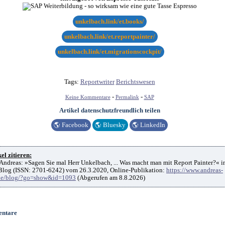
unkelbach.link/et.books/
unkelbach.link/et.reportpainter/
unkelbach.link/et.migrationscockpit/
Tags:
Reportwriter
Berichtswesen
-
-
Keine Kommentare
Permalink
SAP
Artikel datenschutzfreundlich teilen
🌎
Facebook
🌎
Bluesky
🌎
LinkedIn
el zitieren:
Andreas: »Sagen Sie mal Herr Unkelbach, ... Was macht man mit Report Painter?« i
log (ISSN: 2701-6242) vom 26.3.2020, Online-Publikation:
https://www.andreas-
de/blog/?go=show&id=1093
(Abgerufen am 8.8.2026)
ntare