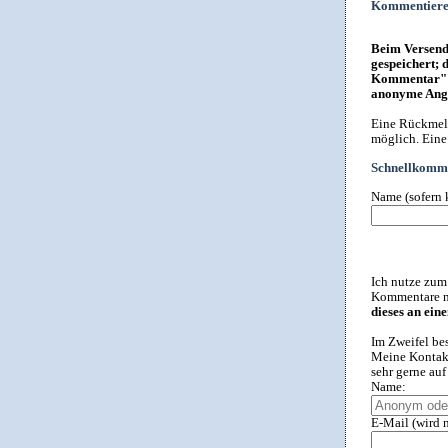
Kommentier
Beim Versende
gespeichert; 
Kommentar" i
anonyme Anga
Eine Rückmeld
möglich. Eine
Schnellkomme
Name (sofern 
Ich nutze zum
Kommentare ni
dieses an ein
Im Zweifel be
Meine Kontakt
sehr gerne au
Name:
E-Mail (wird n