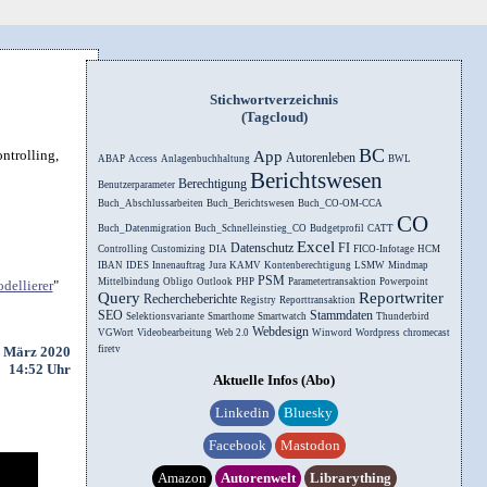
Stichwortverzeichnis
(Tagcloud)
BC
ntrolling,
App
Autorenleben
ABAP
Access
Anlagenbuchhaltung
BWL
Berichtswesen
Berechtigung
Benutzerparameter
Buch_Abschlussarbeiten
Buch_Berichtswesen
Buch_CO-OM-CCA
CO
Buch_Datenmigration
Buch_Schnelleinstieg_CO
Budgetprofil
CATT
Excel
Datenschutz
FI
Controlling
Customizing
DIA
FICO-Infotage
HCM
IBAN
IDES
Innenauftrag
Jura
KAMV
Kontenberechtigung
LSMW
Mindmap
PSM
Mittelbindung
Obligo
Outlook
PHP
Parametertransaktion
Powerpoint
dellierer
"
Query
Reportwriter
Rechercheberichte
Registry
Reporttransaktion
SEO
Stammdaten
Selektionsvariante
Smarthome
Smartwatch
Thunderbird
Webdesign
VGWort
Videobearbeitung
Web 2.0
Winword
Wordpress
chromecast
. März 2020
firetv
14:52 Uhr
Aktuelle Infos (Abo)
Linkedin
Bluesky
Facebook
Mastodon
Amazon
Autorenwelt
Librarything