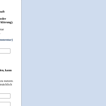
haft
 oder
rklärung).
tar
.
ommentar)
den, kann
 zu nutzen.
atsächlich