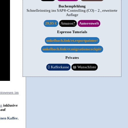
Buchempfehlung
Schnelleinstieg ins SAP®-Controlling (CO) – 2., erweiterte
Auflage
29,95 €
Amazon
*
Autorenwelt
Espresso Tutorials
unkelbach.link/et.reportpainter/
unkelbach.link/et.migrationscockpit/
Privates

Kaffeekasse
📖
Wunschliste
htswesen im
en
inklusive
 auf