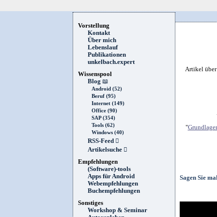
Vorstellung
Kontakt
Über mich
Lebenslauf
Publikationen
unkelbach.expert
Artikel übe
Wissenspool
Blog
📖
Android (52)
Beruf (95)
Internet (149)
Office (90)
SAP (354)
Tools (62)
"
Grundlagen
Windows (40)
RSS-Feed

Artikelsuche

Empfehlungen
(Software)-tools
Apps für Android
Sagen Sie ma
Webempfehlungen
Buchempfehlungen
Sonstiges
Workshop & Seminar