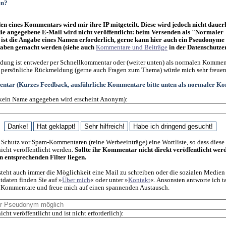
en?
n eines Kommentars wird mir ihre IP mitgeteilt. Diese wird jedoch nicht dauer
die angegebene E-Mail wird nicht veröffentlicht: beim Versenden als "Normaler
st die Angabe eines Namen erforderlich, gerne kann hier auch ein Pseudonyme
ben gemacht werden (siehe auch
Kommentare und Beiträge
in der Datenschutze
ung ist entweder per Schnellkommentar oder (weiter unten) als normalen Kommen
 persönliche Rückmeldung (gerne auch Fragen zum Thema) würde mich sehr freuen
ntar (Kurzes Feedback, ausführliche Kommentare bitte unten als normaler K
kein Name angegeben wird erscheint Anonym):
 Schutz vor Spam-Kommentaren (reine Werbeeinträge) eine Wortliste, so dass diese
cht veröffentlicht werden.
Sollte ihr Kommentar nicht direkt veröffentlicht wer
en entsprechenden Filter liegen.
steht auch immer die Möglichkeit eine Mail zu schreiben oder die sozialen Medien
daten finden Sie auf »
Über mich
« oder unter »
Kontakt
«. Ansonsten antworte ich t
f Kommentare und freue mich auf einen spannenden Austausch.
icht veröffentlicht und ist nicht erforderlich):