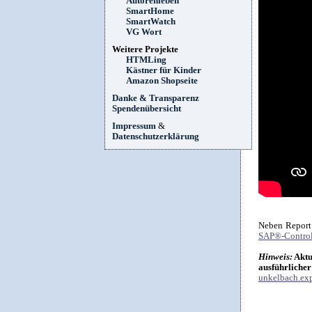
Autorenleben
SmartHome
SmartWatch
VG Wort
Weitere Projekte
HTMLing
Kästner für Kinder
Amazon Shopseite
Danke & Transparenz
Spendenübersicht
Impressum
&
Datenschutzerklärung
Neben Report
SAP®-Control
Hinweis:
Aktu
ausführlicher
unkelbach.exp