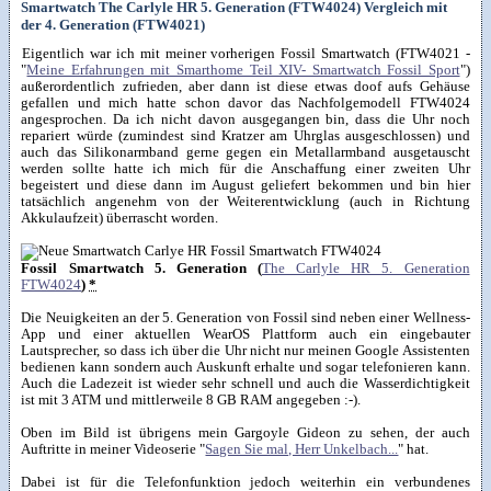
Smartwatch The Carlyle HR 5. Generation (FTW4024) Vergleich mit
der 4. Generation (FTW4021)
Eigentlich war ich mit meiner vorherigen Fossil Smartwatch (FTW4021 -
"
Meine Erfahrungen mit Smarthome Teil XIV- Smartwatch Fossil Sport
")
außerordentlich zufrieden, aber dann ist diese etwas doof aufs Gehäuse
gefallen und mich hatte schon davor das Nachfolgemodell FTW4024
angesprochen. Da ich nicht davon ausgegangen bin, dass die Uhr noch
repariert würde (zumindest sind Kratzer am Uhrglas ausgeschlossen) und
auch das Silikonarmband gerne gegen ein Metallarmband ausgetauscht
werden sollte hatte ich mich für die Anschaffung einer zweiten Uhr
begeistert und diese dann im August geliefert bekommen und bin hier
tatsächlich angenehm von der Weiterentwicklung (auch in Richtung
Akkulaufzeit) überrascht worden.
Fossil Smartwatch 5. Generation (
The Carlyle HR 5. Generation
FTW4024
)
*
Die Neuigkeiten an der 5. Generation von Fossil sind neben einer Wellness-
App und einer aktuellen WearOS Plattform auch ein eingebauter
Lautsprecher, so dass ich über die Uhr nicht nur meinen Google Assistenten
bedienen kann sondern auch Auskunft erhalte und sogar telefonieren kann.
Auch die Ladezeit ist wieder sehr schnell und auch die Wasserdichtigkeit
ist mit 3 ATM und mittlerweile 8 GB RAM angegeben :-).
Oben im Bild ist übrigens mein Gargoyle Gideon zu sehen, der auch
Auftritte in meiner Videoserie "
Sagen Sie mal, Herr Unkelbach...
" hat.
Dabei ist für die Telefonfunktion jedoch weiterhin ein verbundenes