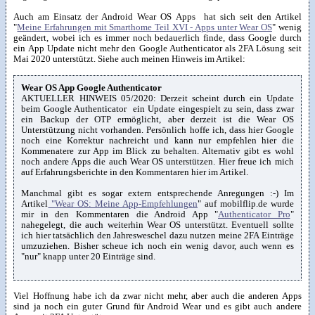
Auch am Einsatz der Android Wear OS Apps hat sich seit den Artikel
"
Meine Erfahrungen mit Smarthome Teil XVI - Apps unter Wear OS
" wenig
geändert, wobei ich es immer noch bedauerlich finde, dass Google durch
ein App Update nicht mehr den Google Authenticator als 2FA Lösung seit
Mai 2020 unterstützt. Siehe auch meinen Hinweis im Artikel:
Wear OS App Google Authenticator
AKTUELLER HINWEIS 05/2020: Derzeit scheint durch ein Update
beim Google Authenticator ein Update eingespielt zu sein, dass zwar
ein Backup der OTP ermöglicht, aber derzeit ist die Wear OS
Unterstützung nicht vorhanden. Persönlich hoffe ich, dass hier Google
noch eine Korrektur nachreicht und kann nur empfehlen hier die
Kommenatere zur App im Blick zu behalten. Alternativ gibt es wohl
noch andere Apps die auch Wear OS unterstützen. Hier freue ich mich
auf Erfahrungsberichte in den Kommentaren hier im Artikel.
Manchmal gibt es sogar extern entsprechende Anregungen :-) Im
Artikel
"Wear OS: Meine App-Empfehlungen
" auf mobilflip.de wurde
mir in den Kommentaren die Android App "
Authenticator Pro
"
nahegelegt, die auch weiterhin Wear OS unterstützt. Eventuell sollte
ich hier tatsächlich den Jahresweschel dazu nutzen meine 2FA Einträge
umzuziehen. Bisher scheue ich noch ein wenig davor, auch wenn es
"nur" knapp unter 20 Einträge sind.
Viel Hoffnung habe ich da zwar nicht mehr, aber auch die anderen Apps
sind ja noch ein guter Grund für Android Wear und es gibt auch andere