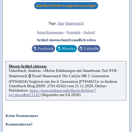
unkelbach.link/et.migrationscockpit/
Tags:
App
Smartwatch
-
-
Keine Kommentare
Permalink
Android
Artikel datenschutzfreundlich teilen
🌎
Facebook
🌎
Bluesky
🌎
LinkedIn
Diesen Artikel zitieren:
Unkelbach, Andreas: »Meine Erfahrungen mit Smarthome Teil XVII -
Smartwatch ⌚ Fossil Smartwatch The Carlyle HR 5. Generation
(FTW4024) Vergleich mit der 4. Generation (FTW4021)« in Andreas
Unkelbach Blog (ISSN: 2701-6242) vom 21.11.2020, Online-
Publikation:
https://www.andreas-unkelbach.de/blog/?
go=show&id=1142
(Abgerufen am 9.8.2026)
Keine Kommentare
Kommentieren?