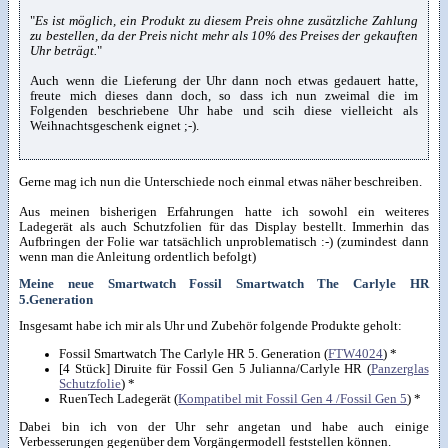
"
Es ist möglich, ein Produkt zu diesem Preis ohne zusätzliche Zahlung
zu bestellen, da der Preis nicht mehr als 10% des Preises der gekauften
Uhr beträgt.
"
Auch wenn die Lieferung der Uhr dann noch etwas gedauert hatte,
freute mich dieses dann doch, so dass ich nun zweimal die im
Folgenden beschriebene Uhr habe und scih diese vielleicht als
Weihnachtsgeschenk eignet ;-).
Gerne mag ich nun die Unterschiede noch einmal etwas näher beschreiben.
Aus meinen bisherigen Erfahrungen hatte ich sowohl ein weiteres
Ladegerät als auch Schutzfolien für das Display bestellt. Immerhin das
Aufbringen der Folie war tatsächlich unproblematisch :-) (zumindest dann
wenn man die Anleitung ordentlich befolgt)
Meine neue Smartwatch Fossil Smartwatch The Carlyle HR
5.Generation
Insgesamt habe ich mir als Uhr und Zubehör folgende Produkte geholt:
Fossil Smartwatch The Carlyle HR 5. Generation (
FTW4024
) *
[4 Stück] Diruite für Fossil Gen 5 Julianna/Carlyle HR (
Panzerglas
Schutzfolie
) *
RuenTech Ladegerät (
Kompatibel mit Fossil Gen 4 /Fossil Gen 5
) *
Dabei bin ich von der Uhr sehr angetan und habe auch einige
Verbesserungen gegenüber dem Vorgängermodell feststellen können.