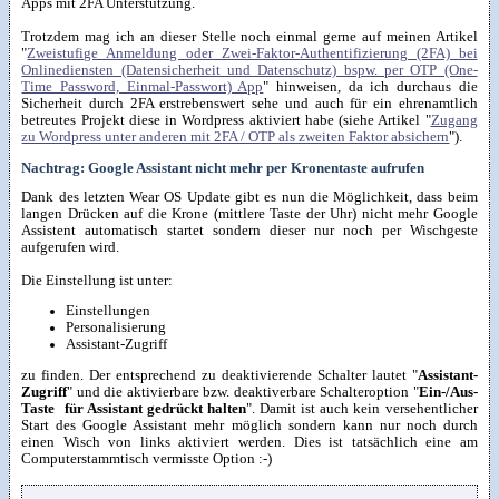
Apps mit 2FA Unterstützung.
Trotzdem mag ich an dieser Stelle noch einmal gerne auf meinen Artikel
"
Zweistufige Anmeldung oder Zwei-Faktor-Authentifizierung (2FA) bei
Onlinediensten (Datensicherheit und Datenschutz) bspw. per OTP (One-
Time Password, Einmal-Passwort) App
" hinweisen, da ich durchaus die
Sicherheit durch 2FA erstrebenswert sehe und auch für ein ehrenamtlich
betreutes Projekt diese in Wordpress aktiviert habe (siehe Artikel "
Zugang
zu Wordpress unter anderen mit 2FA / OTP als zweiten Faktor absichern
").
Nachtrag: Google Assistant nicht mehr per Kronentaste aufrufen
Dank des letzten Wear OS Update gibt es nun die Möglichkeit, dass beim
langen Drücken auf die Krone (mittlere Taste der Uhr) nicht mehr Google
Assistent automatisch startet sondern dieser nur noch per Wischgeste
aufgerufen wird.
Die Einstellung ist unter:
Einstellungen
Personalisierung
Assistant-Zugriff
zu finden. Der entsprechend zu deaktivierende Schalter lautet "
Assistant-
Zugriff
" und die aktivierbare bzw. deaktiverbare Schalteroption "
Ein-/Aus-
Taste für Assistant gedrückt halten
". Damit ist auch kein versehentlicher
Start des Google Assistant mehr möglich sondern kann nur noch durch
einen Wisch von links aktiviert werden. Dies ist tatsächlich eine am
Computerstammtisch vermisste Option :-)