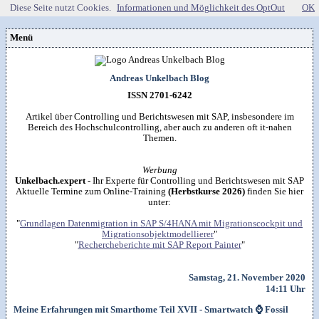
Diese Seite nutzt Cookies.
Informationen und Möglichkeit des OptOut
OK
Menü
Vorstellung
Kontakt
Wissenspool
Andreas Unkelbach Blog
Über mich
Blog
📖
Lebenslauf
Empfehlungen
ISSN 2701-6242
Android (52)
Publikationen
(Software)-tools
Beruf (95)
Sonstiges
unkelbach.expert
Apps für Android
Artikel über Controlling und Berichtswesen mit SAP, insbesondere im
Internet (149)
Workshop & Seminar
Webempfehlungen
Bereich des Hochschulcontrolling, aber auch zu anderen oft it-nahen
Weitere Projekte
Office (90)
Autorenleben
Buchempfehlungen
Themen.
HTMLing
SAP (354)
SmartHome
Danke & Transparenz
Kästner für Kinder
Tools (62)
SmartWatch
Spendenübersicht
Amazon Shopseite
Windows (40)
VG Wort
Werbung
Impressum
RSS-Feed
&

Datenschutzerklärung
Unkelbach.expert
- Ihr Experte für Controlling und Berichtswesen mit SAP
Artikelsuche

Aktuelle Termine zum Online-Training
(Herbstkurse 2026)
finden Sie hier
unter:
"
Grundlagen Datenmigration in SAP S/4HANA mit Migrationscockpit und
Migrationsobjektmodellierer
"
"
Rechercheberichte mit SAP Report Painter
"
Samstag, 21. November 2020
14:11 Uhr
Meine Erfahrungen mit Smarthome Teil XVII - Smartwatch ⌚ Fossil