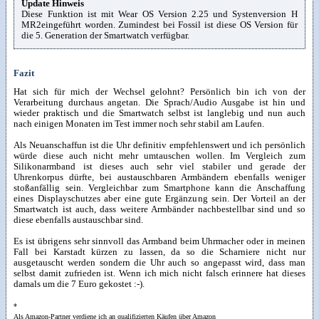
Update Hinweis
Diese Funktion ist mit Wear OS Version 2.25 und Systenversion H
MR2eingeführt worden. Zumindest bei Fossil ist diese OS Version für
die 5. Generation der Smartwatch verfügbar.
Fazit
Hat sich für mich der Wechsel gelohnt? Persönlich bin ich von der
Verarbeitung durchaus angetan. Die Sprach/Audio Ausgabe ist hin und
wieder praktisch und die Smartwatch selbst ist langlebig und nun auch
nach einigen Monaten im Test immer noch sehr stabil am Laufen.
Als Neuanschaffun ist die Uhr definitiv empfehlenswert und ich persönlich
würde diese auch nicht mehr umtauschen wollen. Im Vergleich zum
Silikonarmband ist dieses auch sehr viel stabiler und gerade der
Uhrenkorpus dürfte, bei austauschbaren Armbändern ebenfalls weniger
stoßanfällig sein. Vergleichbar zum Smartphone kann die Anschaffung
eines Displayschutzes aber eine gute Ergänzung sein. Der Vorteil an der
Smartwatch ist auch, dass weitere Armbänder nachbestellbar sind und so
diese ebenfalls austauschbar sind.
Es ist übrigens sehr sinnvoll das Armband beim Uhrmacher oder in meinen
Fall bei Karstadt kürzen zu lassen, da so die Scharniere nicht nur
ausgetauscht werden sondern die Uhr auch so angepasst wird, dass man
selbst damit zufrieden ist. Wenn ich mich nicht falsch erinnere hat dieses
damals um die 7 Euro gekostet :-).
*
Als Amazon-Partner verdiene ich an qualifizierten Käufen über Amazon