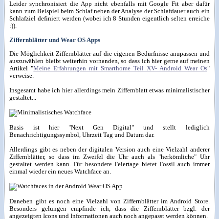
Leider synchronisiert die App nicht ebenfalls mit Google Fit aber dafür
kann zum Beispiel beim Schlaf neben der Analyse der Schlafdauer auch ein
Schlafziel definiert werden (wobei ich 8 Stunden eigentlich selten erreiche
:)).
Ziffernblätter und Wear OS Apps
Die Möglichkeit Ziffernblätter auf die eigenen Bedürfnisse anupassen und
auszuwählen bleibt weiterhin vorhanden, so dass ich hier gerne auf meinen
Artikel "
Meine Erfahrungen mit Smarthome Teil XV- Android Wear Os
"
verweise.
Insgesamt habe ich hier allerdings mein Ziffernblatt etwas minimalistischer
gestaltet...
Basis ist hier "Next Gen Digital" und stellt lediglich
Benachrichtigungssymbol, Uhrzeit Tag und Datum dar.
Allerdings gibt es neben der digitalen Version auch eine Vielzahl anderer
Ziffernblätter, so dass im Zweifel die Uhr auch als "herkömliche" Uhr
gestaltet werden kann. Für besondere Feiertage bietet Fossil auch immer
einmal wieder ein neues Watchface an.
Daneben gibt es noch eine Vielzahl von Ziffernblätter im Android Store.
Besonders gelungen empfinde ich, dass die Ziffernblätter bzgl. der
angezeigten Icons und Informationen auch noch angepasst werden können.