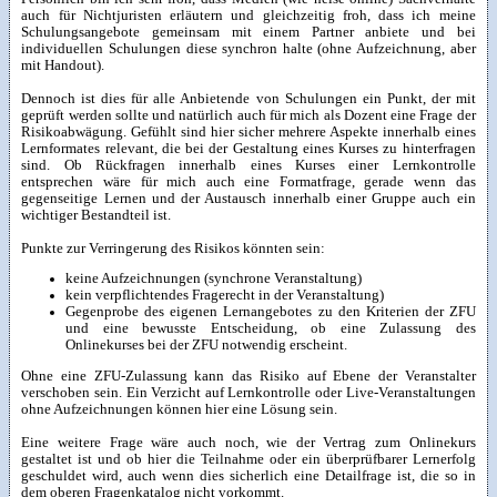
auch für Nichtjuristen erläutern und gleichzeitig froh, dass ich meine
Schulungsangebote gemeinsam mit einem Partner anbiete und bei
individuellen Schulungen diese synchron halte (ohne Aufzeichnung, aber
mit Handout).
Dennoch ist dies für alle Anbietende von Schulungen ein Punkt, der mit
geprüft werden sollte und natürlich auch für mich als Dozent eine Frage der
Risikoabwägung. Gefühlt sind hier sicher mehrere Aspekte innerhalb eines
Lernformates relevant, die bei der Gestaltung eines Kurses zu hinterfragen
sind. Ob Rückfragen innerhalb eines Kurses einer Lernkontrolle
entsprechen wäre für mich auch eine Formatfrage, gerade wenn das
gegenseitige Lernen und der Austausch innerhalb einer Gruppe auch ein
wichtiger Bestandteil ist.
Punkte zur Verringerung des Risikos könnten sein:
keine Aufzeichnungen (synchrone Veranstaltung)
kein verpflichtendes Fragerecht in der Veranstaltung)
Gegenprobe des eigenen Lernangebotes zu den Kriterien der ZFU
und eine bewusste Entscheidung, ob eine Zulassung des
Onlinekurses bei der ZFU notwendig erscheint.
Ohne eine ZFU-Zulassung kann das Risiko auf Ebene der Veranstalter
verschoben sein. Ein Verzicht auf Lernkontrolle oder Live-Veranstaltungen
ohne Aufzeichnungen können hier eine Lösung sein.
Eine weitere Frage wäre auch noch, wie der Vertrag zum Onlinekurs
gestaltet ist und ob hier die Teilnahme oder ein überprüfbarer Lernerfolg
geschuldet wird, auch wenn dies sicherlich eine Detailfrage ist, die so in
dem oberen Fragenkatalog nicht vorkommt.