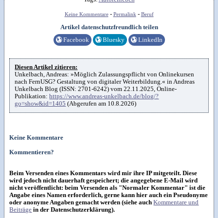
-
-
Keine Kommentare
Permalink
Beruf
Artikel datenschutzfreundlich teilen
🌎
Facebook
🌎
Bluesky
🌎
LinkedIn
Diesen Artikel zitieren:
Unkelbach, Andreas: »Möglich Zulassungspflicht von Onlinekursen
nach FernUSG? Gestaltung von digitaler Weiterbildung.« in Andreas
Unkelbach Blog (ISSN: 2701-6242) vom 22.11.2025, Online-
Publikation:
https://www.andreas-unkelbach.de/blog/?
go=show&id=1405
(Abgerufen am 10.8.2026)
Keine Kommentare
Kommentieren?
Beim Versenden eines Kommentars wird mir ihre IP mitgeteilt. Diese
wird jedoch nicht dauerhaft gespeichert; die angegebene E-Mail wird
nicht veröffentlicht: beim Versenden als "Normaler Kommentar" ist die
Angabe eines Namen erforderlich, gerne kann hier auch ein Pseudonyme
oder anonyme Angaben gemacht werden (siehe auch
Kommentare und
Beiträge
in der Datenschutzerklärung).