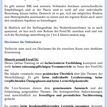
Es gibt seitens IHK und weiteren Verbänden durchaus unterschiedliche
Empfehlungen und in der Praxis wird es wohl auf eine individuelle
Bewertung hinaus laufen. Dennoch ist es gut, sich mit möglichen Risiken
und Hintergründen auseinander zu setzen und die eigenen Kurse auch unter
den erwähnten Aspekten zu hinterfragen.
In Hinblick auf die Stellungnahme des Normenkontrollrates ist es auch
spannend, ob hier noch eine Reform des FernUSG anstehen wird und wie
sich die Rechtslage mittelfristig (in 2 bis 4 Jahren) ändern mag.
Disclaimer für Onlinekurse
Vielleicht wäre auch ein Disclaimer für die einzelnen Kurse eine denkbare
Erweiterung.
Hinweis gemäß FernUSG
Dieses Online-Training ist als
fachorientierte Fortbildung
konzipiert und
stellt
keinen zulassungspflichtigen Fernunterricht
im Sinne des FernUSG
dar.
Die Inhalte vermitteln einen
praktischen Überblick
über [die Themen der
Weiterbildung]. Es gibt
keine individuelle Lernbetreuung, keine
verpflichtenden Übungsphasen und keine Lernerfolgskontrolle
.
Die Live-Sessions dienen dem
gemeinsamen Austausch
und der
Erläuterung ausgewählter Themen. Die bereitgestellten Aufzeichnungen
sind ausschließlich zur
freiwilligen und persönlichen Nachbereitung
gedacht.
Es werden
keine berufsqualifizierenden Lernziele garantiert
, bewertet