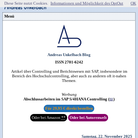
Diese Seite nutzt Cookies.
Informationen und Möglichkeit des OptOut
OK
Menü
Vorstellung
Kontakt
Wissenspool
Über mich
Blog
📖
Lebenslauf
Empfehlungen
Android (52)
Publikationen
(Software)-tools
Beruf (95)
Sonstiges
unkelbach.expert
Apps für Android
Internet (149)
Workshop & Seminar
Andreas Unkelbach Blog
Webempfehlungen
Weitere Projekte
Office (90)
Autorenleben
Buchempfehlungen
HTMLing
SAP (354)
ISSN 2701-6242
SmartHome
Danke & Transparenz
Kästner für Kinder
Tools (62)
SmartWatch
Spendenübersicht
Amazon Shopseite
Windows (40)
Artikel über Controlling und Berichtswesen mit SAP, insbesondere im
VG Wort
RSS-Feed

Impressum
&
Datenschutzerklärung
Bereich des Hochschulcontrolling, aber auch zu anderen oft it-nahen
Artikelsuche

Themen.
Werbung
Abschlussarbeiten im SAP S/4HANA Controlling (
📖
)
Für
29,95 €
direkt bestellen
Oder bei Amazon
**
Oder bei Autorenwelt
Samstag, 22. November 2025