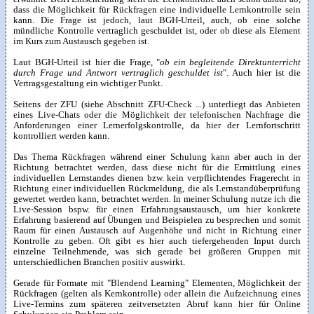
dass die Möglichkeit für Rückfragen eine individuelle Lernkontrolle sein
kann. Die Frage ist jedoch, laut BGH-Urteil, auch, ob eine solche
mündliche Kontrolle vertraglich geschuldet ist, oder ob diese als Element
im Kurs zum Austausch gegeben ist.
Laut BGH-Urteil ist hier die Frage, "
ob ein begleitende Direktunterricht
durch Frage und Antwort vertraglich geschuldet ist
". Auch hier ist die
Vertragsgestaltung ein wichtiger Punkt.
Seitens der ZFU (siehe Abschnitt ZFU-Check ...) unterliegt das Anbieten
eines Live-Chats oder die Möglichkeit der telefonischen Nachfrage die
Anforderungen einer Lernerfolgskontrolle, da hier der Lernfortschritt
kontrolliert werden kann.
Das Thema Rückfragen während einer Schulung kann aber auch in der
Richtung betrachtet werden, dass diese nicht für die Ermittlung eines
individuellen Lernstandes dienen bzw. kein verpflichtendes Fragerecht in
Richtung einer individuellen Rückmeldung, die als Lernstandüberprüfung
gewertet werden kann, betrachtet werden. In meiner Schulung nutze ich die
Live-Session bspw. für einen Erfahrungsaustausch, um hier konkrete
Erfahrung basierend auf Übungen und Beispielen zu besprechen und somit
Raum für einen Austausch auf Augenhöhe und nicht in Richtung einer
Kontrolle zu geben. Oft gibt es hier auch tiefergehenden Input durch
einzelne Teilnehmende, was sich gerade bei größeren Gruppen mit
unterschiedlichen Branchen positiv auswirkt.
Gerade für Formate mit "Blendend Learning" Elementen, Möglichkeit der
Rückfragen (gelten als Kernkontrolle) oder allein die Aufzeichnung eines
Live-Termins zum späteren zeitversetzten Abruf kann hier für Online