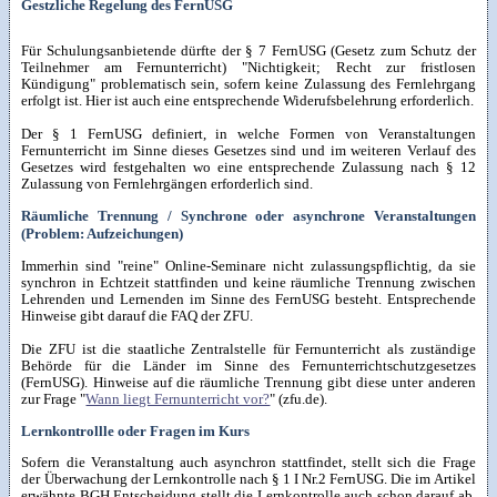
Gestzliche Regelung des FernUSG
Für Schulungsanbietende dürfte der § 7 FernUSG (Gesetz zum Schutz der
Teilnehmer am Fernunterricht) "Nichtigkeit; Recht zur fristlosen
Kündigung" problematisch sein, sofern keine Zulassung des Fernlehrgang
erfolgt ist. Hier ist auch eine entsprechende Widerufsbelehrung erforderlich.
Der § 1 FernUSG definiert, in welche Formen von Veranstaltungen
Fernunterricht im Sinne dieses Gesetzes sind und im weiteren Verlauf des
Gesetzes wird festgehalten wo eine entsprechende Zulassung nach § 12
Zulassung von Fernlehrgängen erforderlich sind.
Räumliche Trennung / Synchrone oder asynchrone Veranstaltungen
(Problem: Aufzeichungen)
Immerhin sind "reine" Online-Seminare nicht zulassungspflichtig, da sie
synchron in Echtzeit stattfinden und keine räumliche Trennung zwischen
Lehrenden und Lernenden im Sinne des FernUSG besteht. Entsprechende
Hinweise gibt darauf die FAQ der ZFU.
Die ZFU ist die staatliche Zentralstelle für Fernunterricht als zuständige
Behörde für die Länder im Sinne des Fernunterrichtschutzgesetzes
(FernUSG). Hinweise auf die räumliche Trennung gibt diese unter anderen
zur Frage "
Wann liegt Fernunterricht vor?
" (zfu.de).
Lernkontrollle oder Fragen im Kurs
Sofern die Veranstaltung auch asynchron stattfindet, stellt sich die Frage
der Überwachung der Lernkontrolle nach § 1 I Nr.2 FernUSG. Die im Artikel
erwähnte BGH Entscheidung stellt die Lernkontrolle auch schon darauf ab,