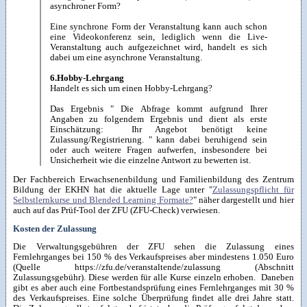
asynchroner Form?
Eine synchrone Form der Veranstaltung kann auch schon
eine Videokonferenz sein, lediglich wenn die Live-
Veranstaltung auch aufgezeichnet wird, handelt es sich
dabei um eine asynchrone Veranstaltung.
6.Hobby-Lehrgang
Handelt es sich um einen Hobby-Lehrgang?
Das Ergebnis " Die Abfrage kommt aufgrund Ihrer
Angaben zu folgendem Ergebnis und dient als erste
Einschätzung: Ihr Angebot benötigt keine
Zulassung/Registrierung. " kann dabei beruhigend sein
oder auch weitere Fragen aufwerfen, insbesondere bei
Unsicherheit wie die einzelne Antwort zu bewerten ist.
Der Fachbereich Erwachsenenbildung und Familienbildung des Zentrum
Bildung der EKHN hat die aktuelle Lage unter "
Zulassungspflicht für
Selbstlernkurse und Blended Learning Formate?
" näher dargestellt und hier
auch auf das Prüf-Tool der ZFU (ZFU-Check) verwiesen.
Kosten der Zulassung
Die Verwaltungsgebühren der ZFU sehen die Zulassung eines
Fernlehrganges bei 150 % des Verkaufspreises aber mindestens 1.050 Euro
(Quelle https://zfu.de/veranstaltende/zulassung (Abschnitt
Zulassungsgebühr). Diese werden für alle Kurse einzeln erhoben. Daneben
gibt es aber auch eine Fortbestandsprüfung eines Fernlehrganges mit 30 %
des Verkaufspreises. Eine solche Überprüfung findet alle drei Jahre statt.