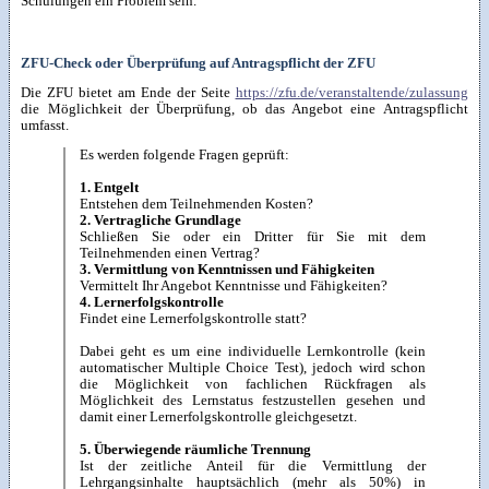
Schulungen ein Problem sein.
ZFU-Check oder Überprüfung auf Antragspflicht der ZFU
Die ZFU bietet am Ende der Seite
https://zfu.de/veranstaltende/zulassung
die Möglichkeit der Überprüfung, ob das Angebot eine Antragspflicht
umfasst.
Es werden folgende Fragen geprüft:
1. Entgelt
Entstehen dem Teilnehmenden Kosten?
2. Ver­trag­liche Grund­lage
Schließen Sie oder ein Dritter für Sie mit dem
Teilnehmenden einen Vertrag?
3. Ver­mitt­lung von Kennt­nis­sen und Fä­hig­kei­ten
Vermittelt Ihr Angebot Kenntnisse und Fähigkeiten?
4. Lern­erfolgs­kontrolle
Findet eine Lern­er­folgs­kon­trol­le statt?
Dabei geht es um eine individuelle Lernkontrolle (kein
automatischer Multiple Choice Test), jedoch wird schon
die Möglichkeit von fachlichen Rückfragen als
Möglichkeit des Lernstatus festzustellen gesehen und
damit einer Lernerfolgskontrolle gleichgesetzt.
5. Über­wie­gen­de räumliche Trennung
Ist der zeitliche Anteil für die Vermittlung der
Lehrgangsinhalte hauptsächlich (mehr als 50%) in