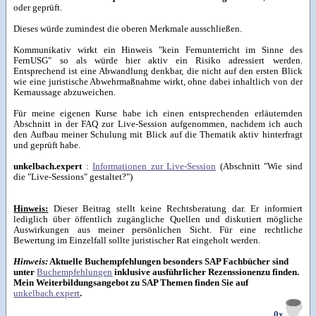
oder geprüft.
Dieses würde zumindest die oberen Merkmale ausschließen.
Kommunikativ wirkt ein Hinweis "kein Fernunterricht im Sinne des
FernUSG" so als würde hier aktiv ein Risiko adressiert werden.
Entsprechend ist eine Abwandlung denkbar, die nicht auf den ersten Blick
wie eine juristische Abwehrmaßnahme wirkt, ohne dabei inhaltlich von der
Kernaussage abzuweichen.
Für meine eigenen Kurse habe ich einen entsprechenden erläuternden
Abschnitt in der FAQ zur Live-Session aufgenommen, nachdem ich auch
den Aufbau meiner Schulung mit Blick auf die Thematik aktiv hinterfragt
und geprüft habe.
unkelbach.expert
:
Informationen zur Live-Session
(Abschnitt "Wie sind
die "Live-Sessions" gestaltet?")
Hinweis:
Dieser Beitrag stellt keine Rechtsberatung dar. Er informiert
lediglich über öffentlich zugängliche Quellen und diskutiert mögliche
Auswirkungen aus meiner persönlichen Sicht. Für eine rechtliche
Bewertung im Einzelfall sollte juristischer Rat eingeholt werden.
Hinweis:
Aktuelle Buchempfehlungen besonders SAP Fachbücher sind
unter
Buchempfehlungen
inklusive ausführlicher Rezenssionenzu finden.
Mein Weiterbildungsangebot zu SAP Themen finden Sie auf
unkelbach.expert
.
0x