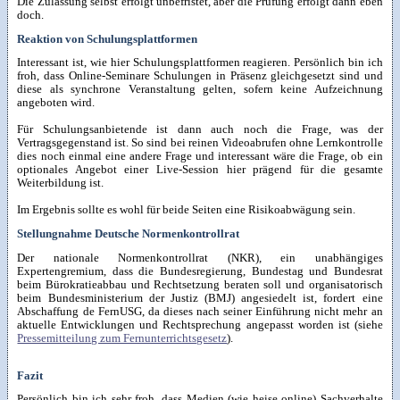
Die Zulassung selbst erfolgt unbefristet, aber die Prüfung erfolgt dann eben
doch.
Reaktion von Schulungsplattformen
Interessant ist, wie hier Schulungsplattformen reagieren. Persönlich bin ich
froh, dass Online-Seminare Schulungen in Präsenz gleichgesetzt sind und
diese als synchrone Veranstaltung gelten, sofern keine Aufzeichnung
angeboten wird.
Für Schulungsanbietende ist dann auch noch die Frage, was der
Vertragsgegenstand ist. So sind bei reinen Videoabrufen ohne Lernkontrolle
dies noch einmal eine andere Frage und interessant wäre die Frage, ob ein
optionales Angebot einer Live-Session hier prägend für die gesamte
Weiterbildung ist.
Im Ergebnis sollte es wohl für beide Seiten eine Risikoabwägung sein.
Stellungnahme Deutsche Normenkontrollrat
Der nationale Normenkontrollrat (NKR), ein unabhängiges
Expertengremium, dass die Bundesregierung, Bundestag und Bundesrat
beim Bürokratieabbau und Rechtsetzung beraten soll und organisatorisch
beim Bundesministerium der Justiz (BMJ) angesiedelt ist, fordert eine
Abschaffung de FernUSG, da dieses nach seiner Einführung nicht mehr an
aktuelle Entwicklungen und Rechtsprechung angepasst worden ist (siehe
Pressemitteilung zum Fernunterrichtsgesetz
).
Fazit
Persönlich bin ich sehr froh, dass Medien (wie heise online) Sachverhalte