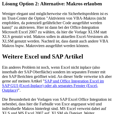
Lösung Option 2: Alternative: Makros erlauben
Weniger elegant und möglicherweise ein Sicherheitsproblem ist es
im Trust-Center die Option "Aktivieren von VBA-Makros (nicht
empfohlen, da potenziell gefährlicher Code ausgeführt werden
kann)" zu aktivieren. Hier ist dann bei der Office-Integration
Microsoft Excel 2007 zu wählen, da hier die Vorlage XLSM statt
XLS genutzt wird. Makros sollen in aktuellen Excel-Versionen als
XLSM genutzt werden. Nachteil ist, dass damit auch andere VBA
Makros bspw. Makroviren ausgeführt werden können.
Weitere Excel und SAP Artikel
Ein anderes Problem ist noch, wenn Excel nicht inplace (also
innerhalb der SAP Oberfläche) sondern im separaten Fenster mit
den SAP Berichten geöffnet wird. An dieser Stelle verweise ich aber
gerne auf meinen Artikel "
SAP und Office Integration Excel im
SAP GUI (Excel-Inplace) oder als separates Fenster (Excel-
Outplace)
".
Die Besonderheit der Vorlagen von SAP Excel Office Integration ist
nebenbei, dass hier die Farbtalle von Exce angepasst wird und
individuelle Makros hinterlegt sind. MS Excel verweist dabei auf
XLS und MS Excel 2007 auf XLSM als Dateiart. Weiter