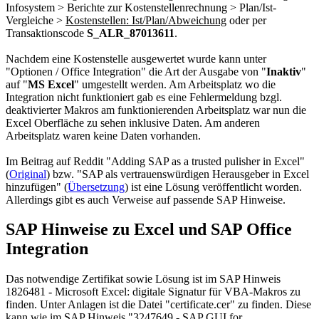
Infosystem > Berichte zur Kostenstellenrechnung > Plan/Ist-
Vergleiche >
Kostenstellen: Ist/Plan/Abweichung
oder per
Transaktionscode
S_ALR_87013611
.
Nachdem eine Kostenstelle ausgewertet wurde kann unter
"Optionen / Office Integration" die Art der Ausgabe von "
Inaktiv
"
auf "
MS Excel
" umgestellt werden. Am Arbeitsplatz wo die
Integration nicht funktioniert gab es eine Fehlermeldung bzgl.
deaktivierter Makros am funktionierenden Arbeitsplatz war nun die
Excel Oberfläche zu sehen inklusive Daten. Am anderen
Arbeitsplatz waren keine Daten vorhanden.
Im Beitrag auf Reddit "Adding SAP as a trusted pulisher in Excel"
(
Original
) bzw. "SAP als vertrauenswürdigen Herausgeber in Excel
hinzufügen" (
Übersetzung
) ist eine Lösung veröffentlicht worden.
Allerdings gibt es auch Verweise auf passende SAP Hinweise.
SAP Hinweise zu Excel und SAP Office
Integration
Das notwendige Zertifikat sowie Lösung ist im SAP Hinweis
1826481 - Microsoft Excel: digitale Signatur für VBA-Makros zu
finden. Unter Anlagen ist die Datei "certificate.cer" zu finden. Diese
kann wie im SAP Hinweis "3247649 - SAP GUI for