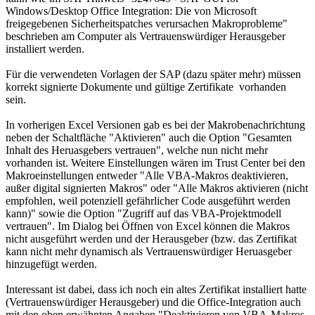
Windows/Desktop Office Integration: Die von Microsoft
freigegebenen Sicherheitspatches verursachen Makroprobleme"
beschrieben am Computer als Vertrauenswürdiger Herausgeber
installiert werden.
Für die verwendeten Vorlagen der SAP (dazu später mehr) müssen
korrekt signierte Dokumente und gültige Zertifikate vorhanden
sein.
In vorherigen Excel Versionen gab es bei der Makrobenachrichtung
neben der Schaltfläche "Aktivieren" auch die Option "Gesamten
Inhalt des Heruasgebers vertrauen", welche nun nicht mehr
vorhanden ist. Weitere Einstellungen wären im Trust Center bei den
Makroeinstellungen entweder "Alle VBA-Makros deaktivieren,
außer digital signierten Makros" oder "Alle Makros aktivieren (nicht
empfohlen, weil potenziell gefährlicher Code ausgeführt werden
kann)" sowie die Option "Zugriff auf das VBA-Projektmodell
vertrauen". Im Dialog bei Öffnen von Excel können die Makros
nicht ausgeführt werden und der Herausgeber (bzw. das Zertifikat
kann nicht mehr dynamisch als Vertrauenswürdiger Heruasgeber
hinzugefügt werden.
Interessant ist dabei, dass ich noch ein altes Zertifikat installiert hatte
(Vertrauenswürdiger Herausgeber) und die Office-Integration auch
mit den oben erwähnten Angaben "Deaktivieren von VBA-Makros