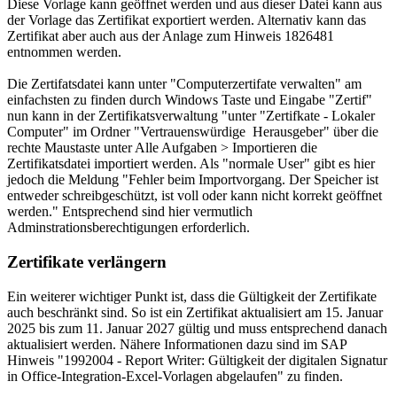
Diese Vorlage kann geöffnet werden und aus dieser Datei kann aus
der Vorlage das Zertifikat exportiert werden. Alternativ kann das
Zertifikat aber auch aus der Anlage zum Hinweis 1826481
entnommen werden.
Die Zertifatsdatei kann unter "Computerzertifate verwalten" am
einfachsten zu finden durch Windows Taste und Eingabe "Zertif"
nun kann in der Zertifikatsverwaltung "unter "Zertifkate - Lokaler
Computer" im Ordner "Vertrauenswürdige Herausgeber" über die
rechte Maustaste unter Alle Aufgaben > Importieren die
Zertifikatsdatei importiert werden. Als "normale User" gibt es hier
jedoch die Meldung "Fehler beim Importvorgang. Der Speicher ist
entweder schreibgeschützt, ist voll oder kann nicht korrekt geöffnet
werden." Entsprechend sind hier vermutlich
Adminstrationsberechtigungen erforderlich.
Zertifikate verlängern
Ein weiterer wichtiger Punkt ist, dass die Gültigkeit der Zertifikate
auch beschränkt sind. So ist ein Zertifikat aktualisiert am 15. Januar
2025 bis zum 11. Januar 2027 gültig und muss entsprechend danach
aktualisiert werden. Nähere Informationen dazu sind im SAP
Hinweis "1992004 - Report Writer: Gültigkeit der digitalen Signatur
in Office-Integration-Excel-Vorlagen abgelaufen" zu finden.