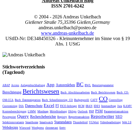
Andreas Unkelbach Blog
ISSN 2701-6242
© 2004 - 2026
Andreas Unkelbach
Gießener Straße 75
,
35396
Gießen
,
Germany
andreas.unkelbach@posteo.de
www.andreas-unkelbach.de
UStID-Nr: DE348450326 - Kleinunternehmer im Sinne von § 19
Abs. 1 UStG
Stichwortverzeichnis
(Tagcloud)
BC
App
Autorenleben
ABAP
Access
Anlagenbuchhaltung
BWL
Benutzerparameter
Berichtswesen
Berechtigung
Buch_Abschlussarbeiten
Buch_Berichtswesen
Buch_CO-
CO
OM-CCA
Buch_Datenmigration
Buch_Schnelleinstieg_CO
Budgetprofil
CATT
Controlling
Excel
Datenschutz
FI
Customizing
DIA
FICO-Infotage
HCM
IBAN
IDES
Innenauftrag
Jura
KAMV
PSM
Kontenberechtigung
LSMW
Mindmap
Mittelbindung
Obligo
Outlook
PHP
Parametertransaktion
Query
Reportwriter
Rechercheberichte
SEO
Powerpoint
Registry
Reporttransaktion
Stammdaten
Selektionsvariante
Smarthome
Smartwatch
Thunderbird
VGWort
Videobearbeitung
Web 2.0
Webdesign
Winword
Wordpress
chromecast
firetv