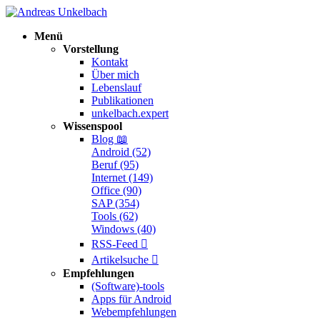
Menü
Vorstellung
Kontakt
Über mich
Lebenslauf
Publikationen
unkelbach.expert
Wissenspool
Blog
📖
Android (52)
Beruf (95)
Internet (149)
Office (90)
SAP (354)
Tools (62)
Windows (40)
RSS-Feed

Artikelsuche

Empfehlungen
(Software)-tools
Apps für Android
Webempfehlungen