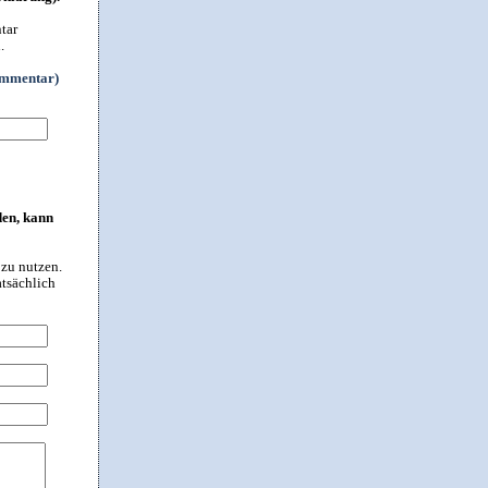
tar
.
ommentar)
den, kann
 zu nutzen.
atsächlich