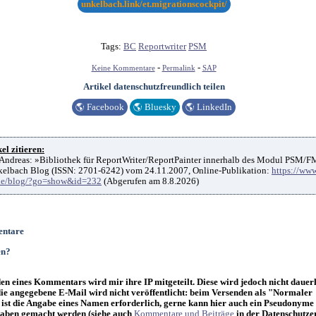
unkelbach.link/et.migrationscockpit/
Tags:
BC
Reportwriter
PSM
-
-
Keine Kommentare
Permalink
SAP
Artikel datenschutzfreundlich teilen
🌎
Facebook
🌎
Bluesky
🌎
LinkedIn
el zitieren:
Andreas: »Bibliothek für ReportWriter/ReportPainter innerhalb des Modul PSM/F
elbach Blog (ISSN: 2701-6242) vom 24.11.2007, Online-Publikation:
https://www
de/blog/?go=show&id=232
(Abgerufen am 8.8.2026)
ntare
en?
n eines Kommentars wird mir ihre IP mitgeteilt. Diese wird jedoch nicht dauer
die angegebene E-Mail wird nicht veröffentlicht: beim Versenden als "Normaler
st die Angabe eines Namen erforderlich, gerne kann hier auch ein Pseudonyme
ben gemacht werden (siehe auch
Kommentare und Beiträge
in der Datenschutze