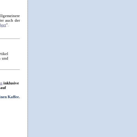
allgemeinere
der auch der
dget
".
tikel
n und
en
inklusive
 auf