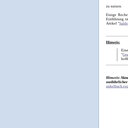
zu nutzen.
Einige Reche
Einführung in
Artikel "
Salde
Hinweis:
Eine
"
Gru
hoff
Hinweis:
Aktu
ausführlicher
unkelbach.exp