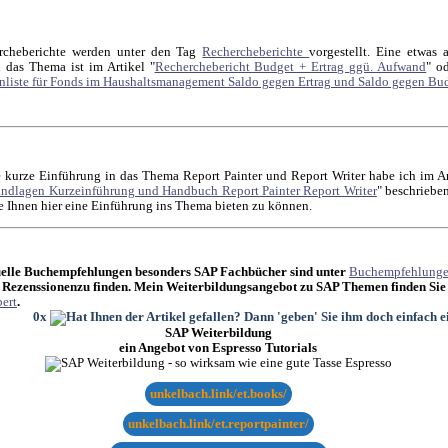
rcheberichte werden unter den Tag
Rechercheberichte
vorgestellt. Eine etwas 
 das Thema ist im Artikel "
Recherchebericht Budget + Ertrag ggü. Aufwand
" o
nliste für Fonds im Haushaltsmanagement Saldo gegen Ertrag und Saldo gegen Bu
 kurze Einführung in das Thema Report Painter und Report Writer habe ich im Ar
ndlagen Kurzeinführung und Handbuch Report Painter Report Writer
" beschriebe
e Ihnen hier eine Einführung ins Thema bieten zu können.
elle Buchempfehlungen besonders SAP Fachbücher sind unter
Buchempfehlung
 Rezenssionenzu finden. Mein Weiterbildungsangebot zu SAP Themen finden Sie
ert
.
0x
SAP Weiterbildung
ein Angebot von Espresso Tutorials
unkelbach.link/et.books/
unkelbach.link/et.reportpainter/