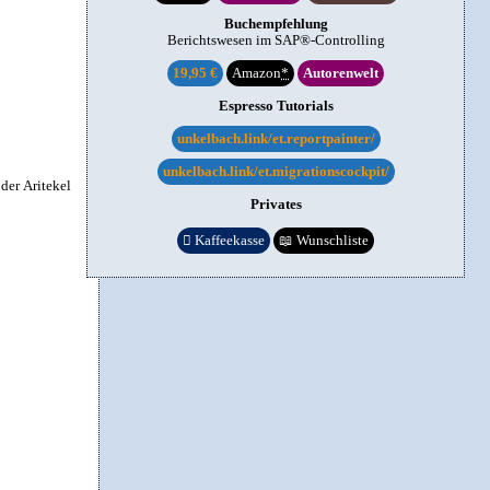
Buchempfehlung
Berichtswesen im SAP®-Controlling
19,95 €
Amazon
*
Autorenwelt
Espresso Tutorials
unkelbach.link/et.reportpainter/
unkelbach.link/et.migrationscockpit/
der Aritekel
Privates

Kaffeekasse
📖
Wunschliste