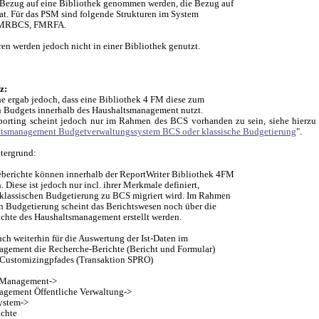
Bezug auf eine Bibliothek genommen werden, die Bezug auf
hat. Für das PSM sind folgende Strukturen im System
FMRBCS, FMRFA.
ren werden jedoch nicht in einer Bibliothek genutzt.
z:
e ergab jedoch, dass eine Bibliothek 4 FM diese zum
 Budgets innerhalb des Haushaltsmanagement nutzt.
orting scheint jedoch nur im Rahmen des BCS vorhanden zu sein, siehe hierzu 
tsmanagement Budgetverwaltungssystem BCS oder klassische Budgetierung
".
tergrund:
erichte können innerhalb der ReportWriter Bibliothek 4FM
n. Diese ist jedoch nur incl. ihrer Merkmale definiert,
klassischen Budgetierung zu BCS migriert wird. Im Rahmen
en Budgetierung scheint das Berichtswesen noch über die
chte des Haushaltsmanagement erstellt werden.
uch weiterhin für die Auswertung der Ist-Daten im
gement die Recherche-Berichte (Bericht und Formular)
 Customizingpfades (Transaktion SPRO)
r Management->
agement Öffentliche Verwaltung->
ystem->
ichte