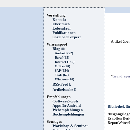
Vorstellung
Kontakt
Über mich
Lebenslauf
Publikationen
unkelbach.expert
Artikel übe
Wissenspool
Blog
📖
Android (52)
Beruf (95)
Internet (149)
Office (90)
SAP (354)
Tools (62)
"
Grundlagen
Windows (40)
RSS-Feed

Artikelsuche

Empfehlungen
(Software)-tools
Apps für Android
Bibliothek f
Webempfehlungen
Ausgangslage
Buchempfehlungen
Es sollen Ber
Sonstiges
ReportWriter/R
Workshop & Seminar