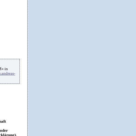
M« in
.andreas-
haft
 oder
rklärung).