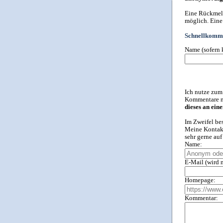
Eine Rückmeld
möglich. Eine
Schnellkomme
Name (sofern 
Ich nutze zum
Kommentare ni
dieses an ein
Im Zweifel be
Meine Kontakt
sehr gerne au
Name:
E-Mail (wird n
Homepage:
Kommentar: