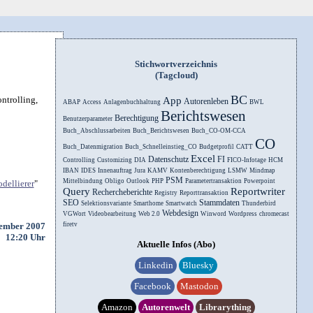
Stichwortverzeichnis
(Tagcloud)
BC
ntrolling,
App
Autorenleben
ABAP
Access
Anlagenbuchhaltung
BWL
Berichtswesen
Berechtigung
Benutzerparameter
Buch_Abschlussarbeiten
Buch_Berichtswesen
Buch_CO-OM-CCA
CO
Buch_Datenmigration
Buch_Schnelleinstieg_CO
Budgetprofil
CATT
Excel
Datenschutz
FI
Controlling
Customizing
DIA
FICO-Infotage
HCM
IBAN
IDES
Innenauftrag
Jura
KAMV
Kontenberechtigung
LSMW
Mindmap
PSM
Mittelbindung
Obligo
Outlook
PHP
Parametertransaktion
Powerpoint
dellierer
"
Query
Reportwriter
Rechercheberichte
Registry
Reporttransaktion
SEO
Stammdaten
Selektionsvariante
Smarthome
Smartwatch
Thunderbird
Webdesign
VGWort
Videobearbeitung
Web 2.0
Winword
Wordpress
chromecast
vember 2007
firetv
12:20 Uhr
Aktuelle Infos (Abo)
Linkedin
Bluesky
Facebook
Mastodon
Amazon
Autorenwelt
Librarything