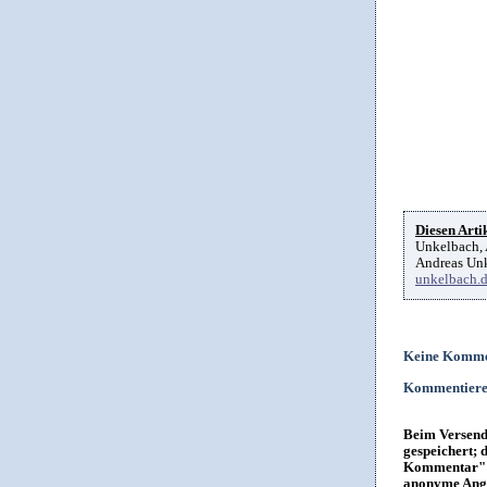
Diesen Artik
Unkelbach, 
Andreas Unk
unkelbach.
Keine Komme
Kommentier
Beim Versende
gespeichert; 
Kommentar" i
anonyme Anga