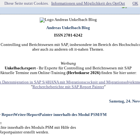
Diese Seite nutzt Cookies.
Informationen und Möglichkeit des OptOut
OK
Andreas Unkelbach Blog
ISSN 2701-6242
r Controlling und Berichtswesen mit SAP, insbesondere im Bereich des Hochschulco
aber auch zu anderen oft it-nahen Themen.
Werbung
Unkelbach.expert
- Ihr Experte für Controlling und Berichtswesen mit SAP
Aktuelle Termine zum Online-Training
(Herbstkurse 2026)
finden Sie hier unter:
 Datenmigration in SAP S/4HANA mit Migrationscockpit und Migrationsobjektmo
"
Rechercheberichte mit SAP Report Painter
"
Samstag, 24. No
ür ReportWriter/ReportPainter innerhalb des Modul PSM/FM
:
ichte innerhalb des Moduls PSM mit Hilfe des
eportpainter erstellt werden.