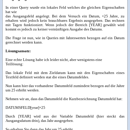
In einer Query wurde ein lokales Feld welches die gleichen Eigenschaften
hat wie
das Ausgangsfeld angelegt. Bei dem Versuch ein Datum, +25 Jahre, zu
erhalten wird jedoch kein brauchbares Ergebnis ausgegeben. Das rechnen
mit Tagen funktioniert. Wenn jedoch der Bereich [YEAR] gewählt wird
kommt es jedoch zu keiner vernünftigen Ausgabe des Datums.
Die Frage ist nun, wie in Queries mit Jahreswerten bezogen auf ein Datum
gerechnet werden kann.
Lösungsansatz:
Eine echte Lösung habe ich leider nicht, aber wenigstens eine
Teillösung:
Das lokale Feld mit dem Zieldatum kann mit den Eigenschaften eines
Textfeld definiert werden stat die eines Datumsfeldes.
Nun kann hier das vorhandene Datumsfeld zumindest bezogen auf die Jahre
um 25 erhöht werden.
Nehmen wir an, dass das Datumsfeld die Kurzbezeichnung Datumsfeld hat:
DATUMSFELD[year]+25
Durch [YEAR] wird aus der Variable Datumsfeld (hier steckt das
Ausgangsdatum drin), das Jahr ausgegeben.
So erhalten Sie dann das Jahr um 25 erhöht.