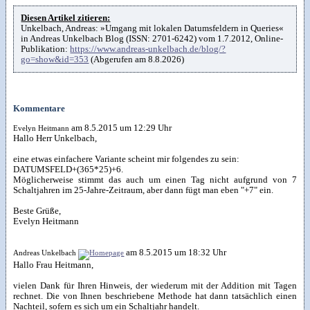
Diesen Artikel zitieren:
Unkelbach, Andreas: »Umgang mit lokalen Datumsfeldern in Queries«
in Andreas Unkelbach Blog (ISSN: 2701-6242) vom 1.7.2012, Online-
Publikation:
https://www.andreas-unkelbach.de/blog/?
go=show&id=353
(Abgerufen am 8.8.2026)
Kommentare
am 8.5.2015 um 12:29 Uhr
Evelyn Heitmann
Hallo Herr Unkelbach,
eine etwas einfachere Variante scheint mir folgendes zu sein:
DATUMSFELD+(365*25)+6.
Möglicherweise stimmt das auch um einen Tag nicht aufgrund von 7
Schaltjahren im 25-Jahre-Zeitraum, aber dann fügt man eben "+7" ein.
Beste Grüße,
Evelyn Heitmann
am 8.5.2015 um 18:32 Uhr
Andreas Unkelbach
Hallo Frau Heitmann,
vielen Dank für Ihren Hinweis, der wiederum mit der Addition mit Tagen
rechnet. Die von Ihnen beschriebene Methode hat dann tatsächlich einen
Nachteil, sofern es sich um ein Schaltjahr handelt.