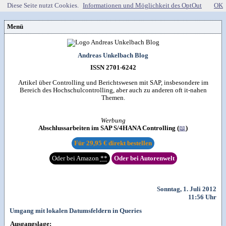
Diese Seite nutzt Cookies.
Informationen und Möglichkeit des OptOut
OK
Menü
Vorstellung
Kontakt
Wissenspool
Andreas Unkelbach Blog
Über mich
Blog
📖
Lebenslauf
Empfehlungen
ISSN 2701-6242
Android (52)
Publikationen
(Software)-tools
Beruf (95)
Sonstiges
unkelbach.expert
Apps für Android
Artikel über Controlling und Berichtswesen mit SAP, insbesondere im
Internet (149)
Workshop & Seminar
Webempfehlungen
Bereich des Hochschulcontrolling, aber auch zu anderen oft it-nahen
Weitere Projekte
Office (90)
Autorenleben
Buchempfehlungen
Themen.
HTMLing
SAP (354)
SmartHome
Danke & Transparenz
Kästner für Kinder
Tools (62)
SmartWatch
Spendenübersicht
Amazon Shopseite
Windows (40)
VG Wort
Werbung
Impressum
RSS-Feed
&

Datenschutzerklärung
Abschlussarbeiten im SAP S/4HANA Controlling (
📖
)
Artikelsuche

Für
29,95 €
direkt bestellen
Oder bei Amazon
**
Oder bei Autorenwelt
Sonntag, 1. Juli 2012
11:56 Uhr
Umgang mit lokalen Datumsfeldern in Queries
Ausgangslage: