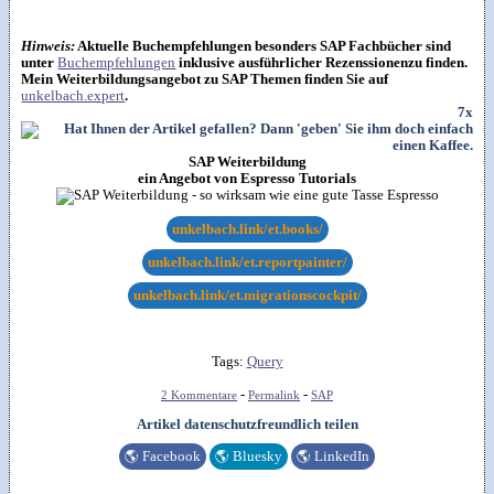
Hinweis:
Aktuelle Buchempfehlungen besonders SAP Fachbücher sind
unter
Buchempfehlungen
inklusive ausführlicher Rezenssionenzu finden.
Mein Weiterbildungsangebot zu SAP Themen finden Sie auf
unkelbach.expert
.
7x
SAP Weiterbildung
ein Angebot von Espresso Tutorials
unkelbach.link/et.books/
unkelbach.link/et.reportpainter/
unkelbach.link/et.migrationscockpit/
Tags:
Query
-
-
2 Kommentare
Permalink
SAP
Artikel datenschutzfreundlich teilen
🌎
Facebook
🌎
Bluesky
🌎
LinkedIn