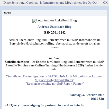
Diese Seite nutzt Cookies.
Informationen und Möglichkeit des OptOut
OK
Menü
Vorstellung
Kontakt
Wissenspool
Andreas Unkelbach Blog
Über mich
Blog
📖
Lebenslauf
Empfehlungen
ISSN 2701-6242
Android (52)
Publikationen
(Software)-tools
Beruf (95)
Sonstiges
unkelbach.expert
Apps für Android
Artikel über Controlling und Berichtswesen mit SAP, insbesondere im
Internet (149)
Workshop & Seminar
Webempfehlungen
Bereich des Hochschulcontrolling, aber auch zu anderen oft it-nahen
Weitere Projekte
Office (90)
Autorenleben
Buchempfehlungen
Themen.
HTMLing
SAP (354)
SmartHome
Danke & Transparenz
Kästner für Kinder
Tools (62)
SmartWatch
Spendenübersicht
Amazon Shopseite
Windows (40)
VG Wort
Werbung
Impressum
RSS-Feed
&

Datenschutzerklärung
Unkelbach.expert
- Ihr Experte für Controlling und Berichtswesen mit SAP
Artikelsuche

Aktuelle Termine zum Online-Training
(Herbstkurse 2026)
finden Sie hier
unter:
"
Grundlagen Datenmigration in SAP S/4HANA mit Migrationscockpit und
Migrationsobjektmodellierer
"
"
Rechercheberichte mit SAP Report Painter
"
Sonntag, 3. Februar 2013
16:19 Uhr
SAP Query: Berechtigung (organisatorisch und technisch)