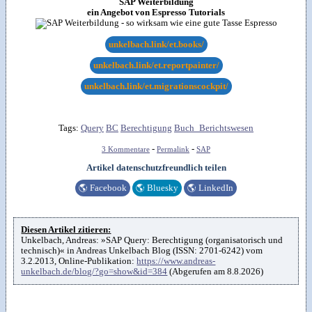
SAP Weiterbildung
ein Angebot von Espresso Tutorials
unkelbach.link/et.books/
unkelbach.link/et.reportpainter/
unkelbach.link/et.migrationscockpit/
Tags:
Query
BC
Berechtigung
Buch_Berichtswesen
-
-
3 Kommentare
Permalink
SAP
Artikel datenschutzfreundlich teilen
🌎
Facebook
🌎
Bluesky
🌎
LinkedIn
Diesen Artikel zitieren:
Unkelbach, Andreas: »SAP Query: Berechtigung (organisatorisch und
technisch)« in Andreas Unkelbach Blog (ISSN: 2701-6242) vom
3.2.2013, Online-Publikation:
https://www.andreas-
unkelbach.de/blog/?go=show&id=384
(Abgerufen am 8.8.2026)