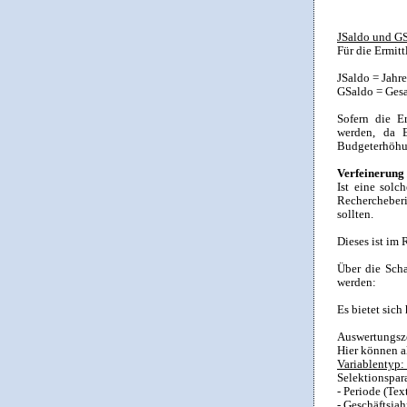
JSaldo und GS
Für die Ermit
JSaldo = Jahr
GSaldo = Ges
Sofern die Er
werden, da E
Budgeterhöhu
Verfeinerung
Ist eine solc
Rechercheber
sollten.
Dieses ist im 
Über die Scha
werden:
Es bietet sich
Auswertungsz
Hier können a
Variablentyp:
Selektionspar
- Periode (Text
- Geschäftsjah