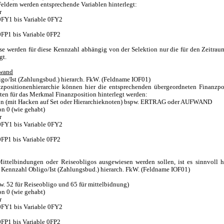
Feldern werden entsprechende Variablen hinterlegt:
r
0FY1 bis Variable 0FY2
0FP1 bis Variable 0FP2
se werden für diese Kennzahl abhängig von der Selektion nur die für den Zeitrau
gt.
fwand
go/Ist (Zahlungsbud.) hierarch. FkW. (Feldname IOF01)
zpositionenhierarchie können hier die entsprechenden übergeordneten Finanzpo
ten für das Merkmal Finanzposition hinterlegt werden:
ion (mit Hacken auf Set oder Hierarchieknoten) bspw. ERTRAG oder AUFWAND
on 0 (wie gehabt)
r
0FY1 bis Variable 0FY2
0FP1 bis Variable 0FP2
ittelbindungen oder Reiseobligos ausgewiesen werden sollen, ist es sinnvoll h
 Kennzahl Obligo/Ist (Zahlungsbud.) hierarch. FkW. (Feldname IOF01)
w. 52 für Reiseobligo und 65 für mittelbidnung)
on 0 (wie gehabt)
r
0FY1 bis Variable 0FY2
0FP1 bis Variable 0FP2