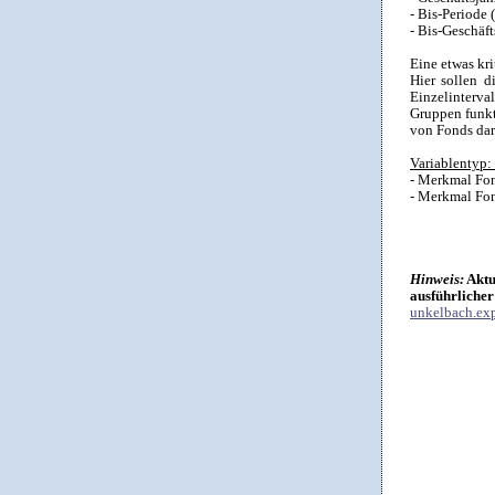
- Bis-Periode 
- Bis-Geschäft
Eine etwas kr
Hier sollen d
Einzelinterva
Gruppen funkti
von Fonds darg
Variablentyp:
- Merkmal Fon
- Merkmal Fond
Hinweis:
Aktu
ausführlicher
unkelbach.exp