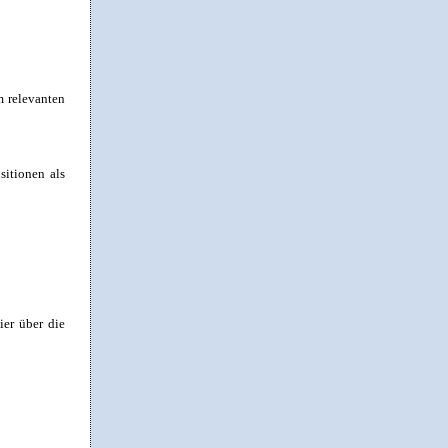
m relevanten
sitionen als
ier über die