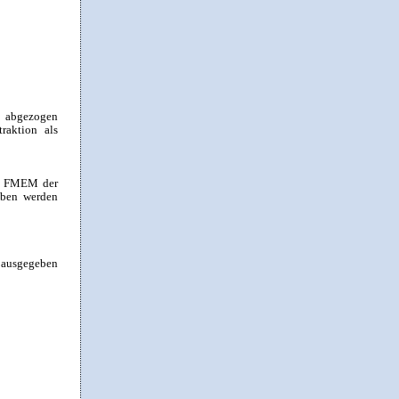
ls abgezogen
raktion als
ion FMEM der
eben werden
s ausgegeben