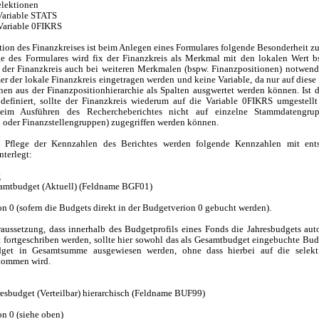
elektionen
 Variable STATS
 Variable 0FIKRS
ition des Finanzkreises ist beim Anlegen eines Formulares folgende Besonderheit z
e des Formulares wird fix der Finanzkreis als Merkmal mit den lokalen Wert 
a der Finanzkreis auch bei weiteren Merkmalen (bspw. Finanzpositionen) notwendig
er der lokale Finanzkreis eingetragen werden und keine Variable, da nur auf diese
nen aus der Finanzpositionhierarchie als Spalten ausgwertet werden können. Ist 
 definiert, sollte der Finanzkreis wiederum auf die Variable 0FIKRS umgestell
beim Ausführen des Rechercheberichtes nicht auf einzelne Stammdatengru
oder Finanzstellengruppen) zugegriffen werden können.
r Pflege der Kennzahlen des Berichtes werden folgende Kennzahlen mit ent
terlegt:
t
amtbudget (Aktuell) (Feldname BGF01)
on 0 (sofern die Budgets direkt in der Budgetverion 0 gebucht werden).
raussetzung, dass innerhalb des Budgetprofils eines Fonds die Jahresbudgets aut
fortgeschriben werden, sollte hier sowohl das als Gesamtbudget eingebuchte Bud
dget in Gesamtsumme ausgewiesen werden, ohne dass hierbei auf die selekti
nommen wird.
esbudget (Verteilbar) hierarchisch (Feldname BUF99)
on 0 (siehe oben)