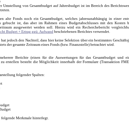
e
 Umstellung von Gesamtbudget auf Jahresbudget ist im Bereich des Berichtswe
treten.
ben alte Fonds noch ein Gesamtbudget, welches jahresunabhängig in einer ent
n gebucht ist, das aber im Rahmen eines Budgetabschlusses mit den Kosten b
itraum ausgewertet werden soll. Hierzu wird ein Recherchebericht vergleichb
cht Budget + Ertrag ggü. Aufwand
beschriebenen Berichtes verwendet.
 hat jedoch den Nachteil, dass hier keine Selektion über ein bestimmtes Geschäftsj
stets der gesamte Zeitraum eines Fonds (bzw. Finanzstelle) betrachtet wird.
meherere Berichte (einen für die Auswertungen für das Gesamtbudget und ei
 zu erstellen besteht die Möglichkeit innerhalb der Formulare (Transaktion FME
Darstellung folgender Spalten:
et
t
Budget
 Budget
 folgende Merkmale hinterlegt.