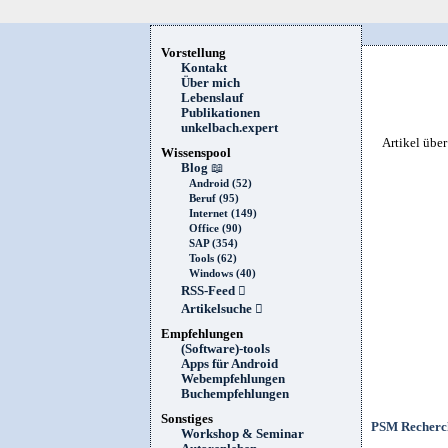
Vorstellung
Kontakt
Über mich
Lebenslauf
Publikationen
unkelbach.expert
Artikel übe
Wissenspool
Blog
📖
Android (52)
Beruf (95)
Internet (149)
Office (90)
SAP (354)
Tools (62)
Windows (40)
RSS-Feed

Artikelsuche

Empfehlungen
(Software)-tools
Apps für Android
Webempfehlungen
Buchempfehlungen
Sonstiges
PSM Recherch
Workshop & Seminar