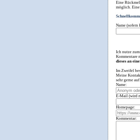
Eine Rückmeld
möglich. Eine
Schnellkomme
Name (sofern 
Ich nutze zum
Kommentare ni
dieses an ein
Im Zweifel be
Meine Kontakt
sehr gerne au
Name:
E-Mail (wird n
Homepage:
Kommentar: