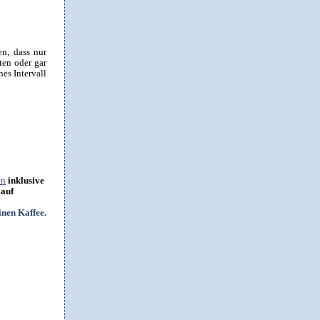
en, dass nur
ten oder gar
hes Intervall
en
inklusive
 auf