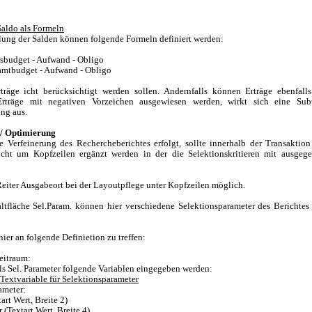
aldo als Formeln
tlung der Salden können folgende Formeln definiert werden:
esbudget - Aufwand - Obligo
amtbudget - Aufwand - Obligo
träge icht berücksichtigt werden sollen. Andernfalls können Erträge ebenfal
rträge mit negativen Vorzeichen ausgewiesen werden, wirkt sich eine Subt
ng aus.
 / Optimierung
he Verfeinerung des Rechercheberichtes erfolgt, sollte innerhalb der Transakt
icht um Kopfzeilen ergänzt werden in der die Selektionskritieren mit ausgeg
Reiter Ausgabeort bei der Layoutpflege unter Kopfzeilen möglich.
ltfläche Sel.Param. können hier verschiedene Selektionsparameter des Berichte
 hier an folgende Definietion zu treffen:
eitraum:
ls Sel. Parameter folgende Variablen eingegeben werden:
 Textvariable für Selektionsparameter
ameter:
art Wert, Breite 2)
r (Textart Wert, Breite 4)