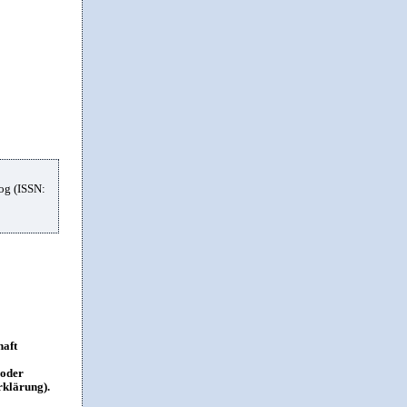
og (ISSN:
haft
 oder
rklärung).