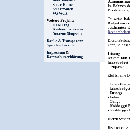
Autorenleben
Ausgangslag
SmartHome
Im Rahmen der
SmartWatch
Problem aufge
VG Wort
Teilweise ha
Weitere Projekte
Budgetversio
HTMLing
bestimmten Ze
Kästner für Kinder
Rechercheberi
Amazon Shopseite
Dieser Bericht
Danke & Transparenz
kann, so dass 
Spendenübersicht
Impressum
&
Lösung
Datenschutzerklärung
Anstatt nun 
Jahresbudget)
anzupassen.
Ziel ist eine 
- Gesamtbudg
- Jahresbudge
- Ertraege
- Aufwand
- Obligo
- JSaldo ggü 
- GSaldo ggü
Hierzu werden
Bearbeiten->