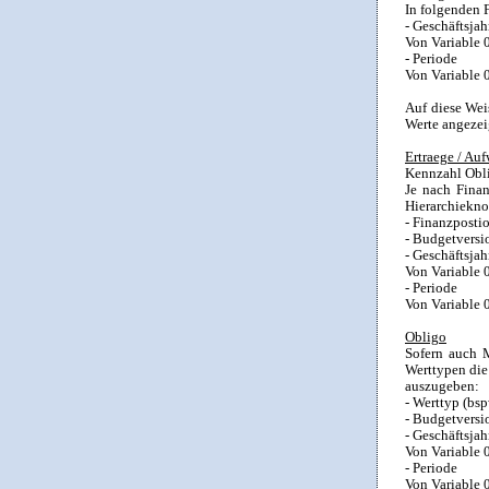
In folgenden 
- Geschäftsjah
Von Variable 
- Periode
Von Variable 
Auf diese Wei
Werte angezei
Ertraege / Au
Kennzahl Obli
Je nach Finan
Hierarchiekno
- Finanzpost
- Budgetversi
- Geschäftsjah
Von Variable 
- Periode
Von Variable 
Obligo
Sofern auch M
Werttypen die
auszugeben:
- Werttyp (bsp
- Budgetversi
- Geschäftsjah
Von Variable 
- Periode
Von Variable 