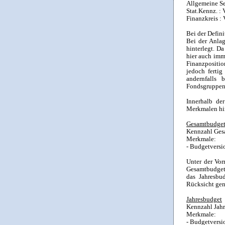
Allgemeine S
Stat.Kennz. :
Finanzkreis :
Bei der Defin
Bei der Anlag
hinterlegt. D
hier auch imm
Finanzpositio
jedoch fertig
andernfalls 
Fondsgruppen 
Innerhalb de
Merkmalen hin
Gesamtbudge
Kennzahl Ges
Merkmale:
- Budgetversi
Unter der Vor
Gesamtbudget 
das Jahresbu
Rücksicht ge
Jahresbudget
Kennzahl Jahr
Merkmale:
- Budgetversi