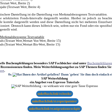
(Textart Wert, Breite 2)
sjahr (Textwart Wert, Breite 4)
itischere Darstellung ist die Darstellung von Merkmalsbezogenen Textvariablen.
ie selektierten Fonds-Intervalle dargestellt werden. Hierbei ist jedoch zu beacht
lle korrekt dargestellt werden und diese Darstellung nicht bei mehreren Einzelwer
oniert. Dennoch kann dieses hilfreich sein, sofern nur ein Fond oder ein spezifisc
estellt wird.
 Merkmalsbezogene Textvariable
ds (Textart Wert,Wertart Von-Wert, Breite 15)
s (Textart Wert,Wertart Bis-Wert, Breite 15)
elle Buchempfehlungen besonders SAP Fachbücher sind unter
Buchempfehlung
 Rezenssionenzu finden. Mein Weiterbildungsangebot zu SAP Themen finden Sie
ert
.
0x
SAP Weiterbildung
ein Angebot von Espresso Tutorials
unkelbach.link/et.books/
unkelbach.link/et.reportpainter/
unkelbach.link/et.migrationscockpit/