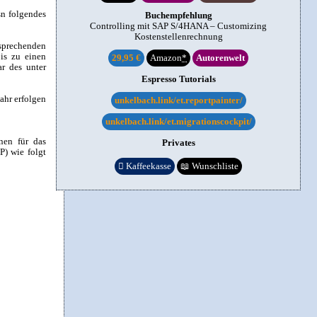
sn folgendes
Buchempfehlung
Controlling mit SAP S/4HANA – Customizing
Kostenstellenrechnung
sprechenden
is zu einen
29,95 €
Amazon
*
Autorenwelt
ar des unter
Espresso Tutorials
ahr erfolgen
unkelbach.link/et.reportpainter/
unkelbach.link/et.migrationscockpit/
nen für das
Privates
P) wie folgt

Kaffeekasse
📖
Wunschliste