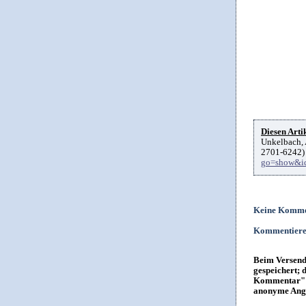
Diesen Artik
Unkelbach, 
2701-6242) 
go=show&i
Keine Komme
Kommentier
Beim Versende
gespeichert; 
Kommentar" i
anonyme Anga