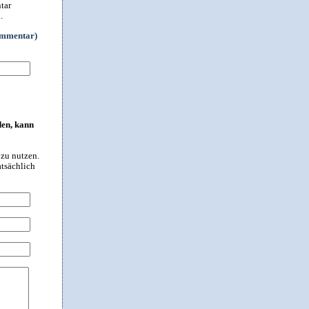
tar
.
ommentar)
den, kann
 zu nutzen.
atsächlich