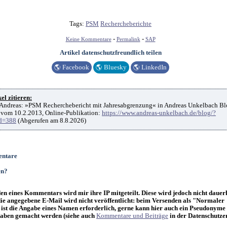
Tags:
PSM
Rechercheberichte
-
-
Keine Kommentare
Permalink
SAP
Artikel datenschutzfreundlich teilen
🌎
Facebook
🌎
Bluesky
🌎
LinkedIn
el zitieren:
Andreas: »PSM Recherchebericht mit Jahresabgrenzung« in Andreas Unkelbach Bl
vom 10.2.2013, Online-Publikation:
https://www.andreas-unkelbach.de/blog/?
d=388
(Abgerufen am 8.8.2026)
ntare
en?
n eines Kommentars wird mir ihre IP mitgeteilt. Diese wird jedoch nicht dauer
die angegebene E-Mail wird nicht veröffentlicht: beim Versenden als "Normaler
st die Angabe eines Namen erforderlich, gerne kann hier auch ein Pseudonyme
ben gemacht werden (siehe auch
Kommentare und Beiträge
in der Datenschutze