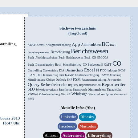
Stichwortverzeichnis
(Tagcloud)
BC
ntrolling,
App
Autorenleben
ABAP
Access
Anlagenbuchhaltung
BWL
Berichtswesen
Berechtigung
Benutzerparameter
Buch_Abschlussarbeiten
Buch_Berichtswesen
Buch_CO-OM-CCA
CO
Buch_Datenmigration
Buch_Schnelleinstieg_CO
Budgetprofil
CATT
Excel
Datenschutz
FI
Controlling
Customizing
DIA
FICO-Infotage
HCM
IBAN
IDES
Innenauftrag
Jura
KAMV
Kontenberechtigung
LSMW
Mindmap
PSM
Mittelbindung
Obligo
Outlook
PHP
Parametertransaktion
Powerpoint
Query
Reportwriter
Rechercheberichte
Registry
Reporttransaktion
SEO
Stammdaten
Selektionsvariante
Smarthome
Smartwatch
Thunderbird
Webdesign
VGWort
Videobearbeitung
Web 2.0
Winword
Wordpress
chromecast
firetv
Aktuelle Infos (Abo)
Linkedin
Bluesky
ebruar 2013
16:47 Uhr
Facebook
Mastodon
Amazon
Autorenwelt
Librarything