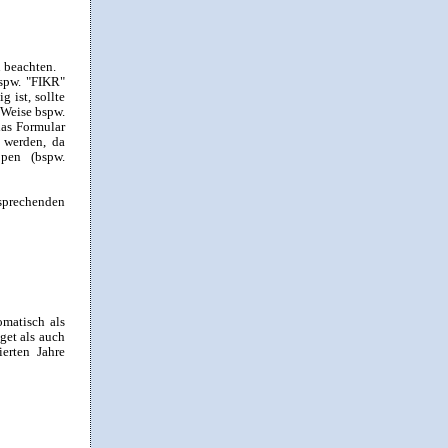
u beachten.
bspw. "FIKR"
 ist, sollte
 Weise bspw.
das Formular
t werden, da
ppen (bspw.
sprechenden
omatisch als
get als auch
erten Jahre