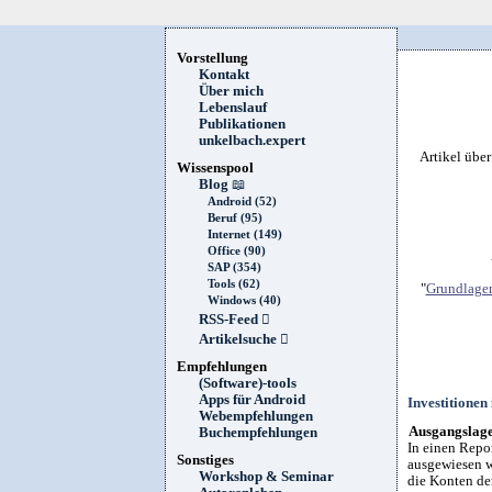
Vorstellung
Kontakt
Über mich
Lebenslauf
Publikationen
unkelbach.expert
Artikel übe
Wissenspool
Blog
📖
Android (52)
Beruf (95)
Internet (149)
Office (90)
SAP (354)
Tools (62)
"
Grundlagen
Windows (40)
RSS-Feed

Artikelsuche

Empfehlungen
(Software)-tools
Apps für Android
Investitionen
Webempfehlungen
Ausgangslag
Buchempfehlungen
In einen Repo
Sonstiges
ausgewiesen w
Workshop & Seminar
die Konten de