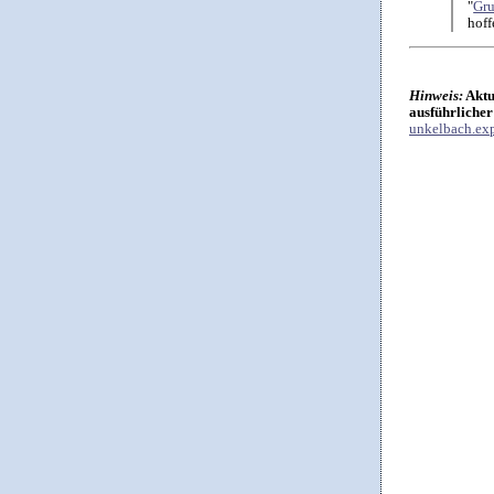
"
Gru
hoff
Hinweis:
Aktu
ausführlicher
unkelbach.exp