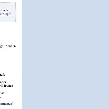
elbach
e/blog/?
rage: Können
haft
 oder
rklärung).
tar
.
ommentar)