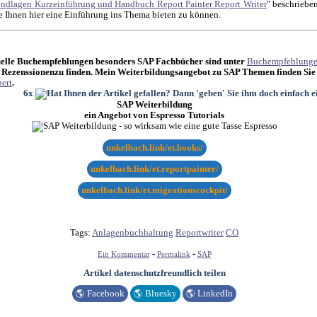
ndlagen Kurzeinführung und Handbuch Report Painter Report Writer
" beschriebe
e Ihnen hier eine Einführung ins Thema bieten zu können.
elle Buchempfehlungen besonders SAP Fachbücher sind unter
Buchempfehlung
 Rezenssionenzu finden. Mein Weiterbildungsangebot zu SAP Themen finden Sie
ert
.
6x
SAP Weiterbildung
ein Angebot von Espresso Tutorials
unkelbach.link/et.books/
unkelbach.link/et.reportpainter/
unkelbach.link/et.migrationscockpit/
Tags:
Anlagenbuchhaltung
Reportwriter
CO
-
-
Ein Kommentar
Permalink
SAP
Artikel datenschutzfreundlich teilen
🌎
Facebook
🌎
Bluesky
🌎
LinkedIn