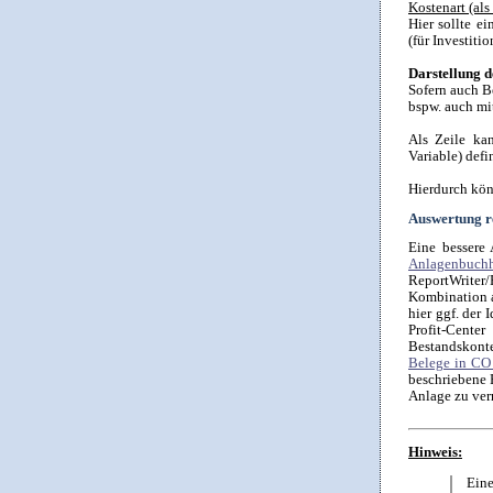
Kostenart (als
Hier sollte e
(für Investitio
Darstellung d
Sofern auch B
bspw. auch mi
Als Zeile ka
Variable) defi
Hierdurch kön
Auswertung r
Eine bessere 
Anlagenbuchha
ReportWriter
Kombination a
hier ggf. der
Profit-Cente
Bestandskonte
Belege in CO 
beschriebene 
Anlage zu ver
Hinweis:
Eine