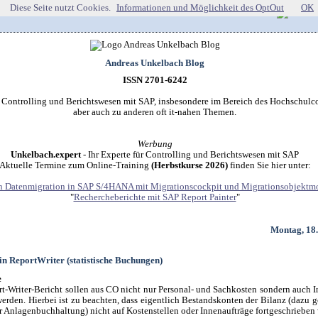
Diese Seite nutzt Cookies.
Informationen und Möglichkeit des OptOut
OK
Andreas Unkelbach Blog
ISSN 2701-6242
r Controlling und Berichtswesen mit SAP, insbesondere im Bereich des Hochschulco
aber auch zu anderen oft it-nahen Themen.
Werbung
Unkelbach.expert
- Ihr Experte für Controlling und Berichtswesen mit SAP
Aktuelle Termine zum Online-Training
(Herbstkurse 2026)
finden Sie hier unter:
 Datenmigration in SAP S/4HANA mit Migrationscockpit und Migrationsobjektmo
"
Rechercheberichte mit SAP Report Painter
"
Montag, 18
 in ReportWriter (statistische Buchungen)
e
rt-Writer-Bericht sollen aus CO nicht nur Personal- und Sachkosten sondern auch I
erden. Hierbei ist zu beachten, dass eigentlich Bestandskonten der Bilanz (dazu 
r Anlagenbuchhaltung) nicht auf Kostenstellen oder Innenaufträge fortgeschrieben