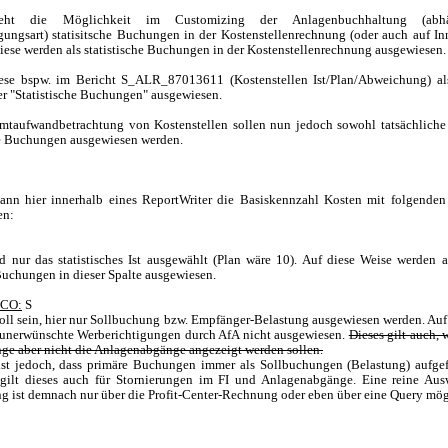
teht die Möglichkeit im Customizing der Anlagenbuchhaltung (ab
ngsart) statisitsche Buchungen in der Kostenstellenrechnung (oder auch auf In
 Diese werden als statistische Buchungen in der Kostenstellenrechnung ausgewiesen.
ese bspw. im Bericht S_ALR_87013611 (Kostenstellen Ist/Plan/Abweichung) als
er "Statistische Buchungen" ausgewiesen.
amtaufwandbetrachtung von Kostenstellen sollen nun jedoch sowohl tatsächlich
che Buchungen ausgewiesen werden.
ann hier innerhalb eines ReportWriter die Basiskennzahl Kosten mit folgende
en:
d nur das statistisches Ist ausgewählt (Plan wäre 10). Auf diese Weise werden 
 Buchungen in dieser Spalte ausgewiesen.
 CO:
S
oll sein, hier nur Sollbuchung bzw. Empfänger-Belastung ausgewiesen werden. Auf
unerwünschte Werberichtigungen durch AfA nicht ausgewiesen.
Dieses gilt auch, 
e aber nicht die Anlagenabgänge angezeigt werden sollen.
st jedoch, dass primäre Buchungen immer als Sollbuchungen (Belastung) aufge
 gilt dieses auch für Stornierungen im FI und Anlagenabgänge. Eine reine Aus
 ist demnach nur über die Profit-Center-Rechnung oder eben über eine Query mög