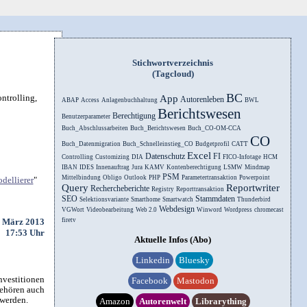
Stichwortverzeichnis
(Tagcloud)
BC
ntrolling,
App
Autorenleben
ABAP
Access
Anlagenbuchhaltung
BWL
Berichtswesen
Berechtigung
Benutzerparameter
Buch_Abschlussarbeiten
Buch_Berichtswesen
Buch_CO-OM-CCA
CO
Buch_Datenmigration
Buch_Schnelleinstieg_CO
Budgetprofil
CATT
Excel
Datenschutz
FI
Controlling
Customizing
DIA
FICO-Infotage
HCM
IBAN
IDES
Innenauftrag
Jura
KAMV
Kontenberechtigung
LSMW
Mindmap
PSM
Mittelbindung
Obligo
Outlook
PHP
Parametertransaktion
Powerpoint
dellierer
"
Query
Reportwriter
Rechercheberichte
Registry
Reporttransaktion
SEO
Stammdaten
Selektionsvariante
Smarthome
Smartwatch
Thunderbird
Webdesign
VGWort
Videobearbeitung
Web 2.0
Winword
Wordpress
chromecast
. März 2013
firetv
17:53 Uhr
Aktuelle Infos (Abo)
Linkedin
Bluesky
nvestitionen
Facebook
Mastodon
gehören auch
 werden.
Amazon
Autorenwelt
Librarything