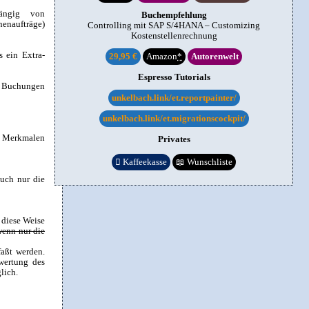
hängig von
Buchempfehlung
nenaufträge)
Controlling mit SAP S/4HANA – Customizing
Kostenstellenrechnung
 ein Extra-
29,95 €
Amazon
*
Autorenwelt
Espresso Tutorials
e Buchungen
unkelbach.link/et.reportpainter/
unkelbach.link/et.migrationscockpit/
n Merkmalen
Privates

Kaffeekasse
📖
Wunschliste
auch nur die
 diese Weise
wenn nur die
faßt werden.
wertung des
lich.