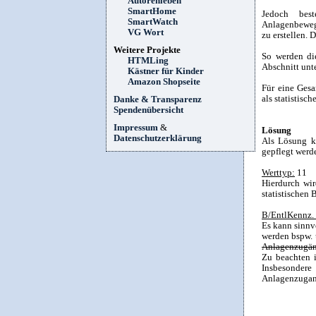
Autorenleben
SmartHome
Jedoch bes
SmartWatch
Anlagenbewegu
VG Wort
zu erstellen.
Weitere Projekte
So werden di
HTMLing
Abschnitt unt
Kästner für Kinder
Amazon Shopseite
Für eine Ges
als statistis
Danke & Transparenz
Spendenübersicht
Impressum
&
Lösung
Datenschutzerklärung
Als Lösung k
gepflegt werd
Werttyp:
11
Hierdurch wir
statistischen
B/EntlKennz.
Es kann sinnv
werden bspw. 
Anlagenzugäng
Zu beachten i
Insbesondere
Anlagenzugang