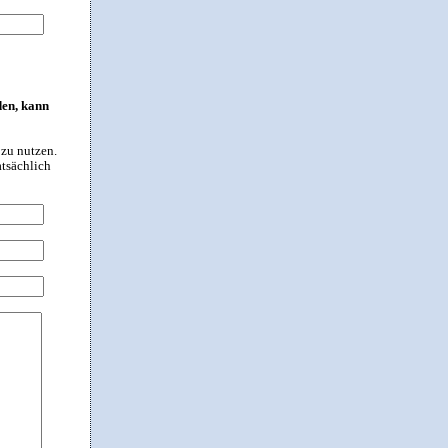
den, kann
 zu nutzen.
atsächlich