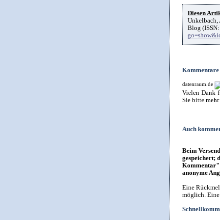
Diesen Artik
Unkelbach, 
Blog (ISSN:
go=show&i
Kommentare
datenraum.de
Vielen Dank f
Sie bitte meh
Auch kommen
Beim Versende
gespeichert; 
Kommentar" i
anonyme Anga
Eine Rückmeld
möglich. Eine
Schnellkomme