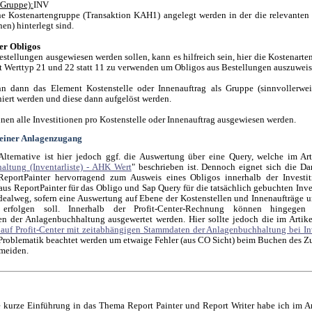
 Gruppe):
INV
ine Kostenartengruppe (Transaktion KAH1) angelegt werden in der die relevanten
nen) hinterlegt sind.
er Obligos
estellungen ausgewiesen werden sollen, kann es hilfreich sein, hier die Kostenart
t Werttyp 21 und 22 statt 11 zu verwenden um Obligos aus Bestellungen auszuweis
nn dann das Element Kostenstelle oder Innenauftrag als Gruppe (sinnvollerwei
niert werden und diese dann aufgelöst werden.
nen alle Investitionen pro Kostenstelle oder Innenauftrag ausgewiesen werden.
einer Anlagenzugang
Alternative ist hier jedoch ggf. die Auswertung über eine Query, welche im Art
ltung (Inventarliste) - AHK Wert
" beschrieben ist. Dennoch eignet sich die Da
/ReportPainter hervorragend zum Ausweis eines Obligos innerhalb der Investit
us ReportPainter für das Obligo und Sap Query für die tatsächlich gebuchten Inves
 Idealweg, sofern eine Auswertung auf Ebene der Kostenstellen und Innenaufträge u
r erfolgen soll. Innerhalb der Profit-Center-Rechnung können hingegen
n der Anlagenbuchhaltung ausgewertet werden. Hier sollte jedoch die im Artike
auf Profit-Center mit zeitabhängigen Stammdaten der Anlagenbuchhaltung bei In
Problematik beachtet werden um etwaige Fehler (aus CO Sicht) beim Buchen des Z
meiden.
 kurze Einführung in das Thema Report Painter und Report Writer habe ich im Ar