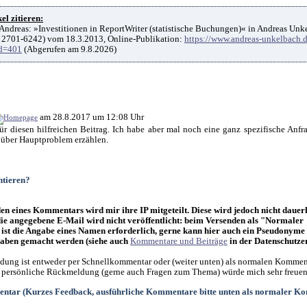
el zitieren:
Andreas: »Investitionen in ReportWriter (statistische Buchungen)« in Andreas Unk
 2701-6242) vom 18.3.2013, Online-Publikation:
https://www.andreas-unkelbach.d
d=401
(Abgerufen am 9.8.2026)
am 28.8.2017 um 12:08 Uhr
ür diesen hilfreichen Beitrag. Ich habe aber mal noch eine ganz spezifische Anf
r über Hauptproblem erzählen.
tieren?
n eines Kommentars wird mir ihre IP mitgeteilt. Diese wird jedoch nicht dauer
die angegebene E-Mail wird nicht veröffentlicht: beim Versenden als "Normaler
st die Angabe eines Namen erforderlich, gerne kann hier auch ein Pseudonyme
ben gemacht werden (siehe auch
Kommentare und Beiträge
in der Datenschutze
ung ist entweder per Schnellkommentar oder (weiter unten) als normalen Kommen
 persönliche Rückmeldung (gerne auch Fragen zum Thema) würde mich sehr freuen
ntar (Kurzes Feedback, ausführliche Kommentare bitte unten als normaler K