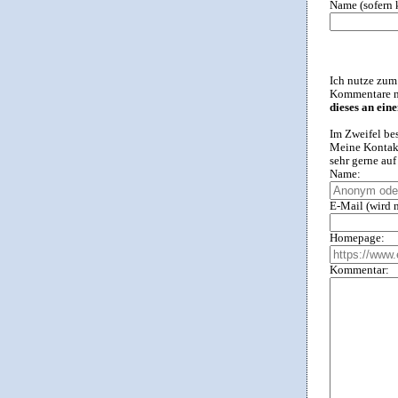
Name (sofern 
Ich nutze zum
Kommentare ni
dieses an ein
Im Zweifel be
Meine Kontakt
sehr gerne au
Name:
E-Mail (wird n
Homepage:
Kommentar: