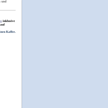
n und
en
inklusive
 auf