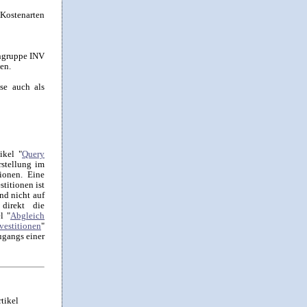
 Kostenarten
engruppe INV
en.
se auch als
ikel "
Query
rstellung im
ionen. Eine
titionen ist
nd nicht auf
 direkt die
l "
Abgleich
vestitionen
"
ugangs einer
tikel