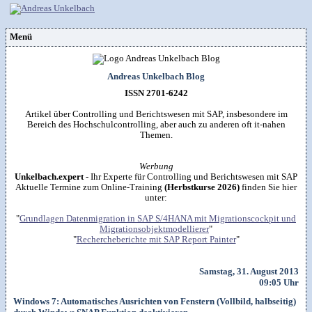
Menü
Vorstellung
Kontakt
Wissenspool
Andreas Unkelbach Blog
Über mich
Blog
📖
Lebenslauf
Empfehlungen
ISSN 2701-6242
Android (52)
Publikationen
(Software)-tools
Beruf (95)
Sonstiges
unkelbach.expert
Apps für Android
Artikel über Controlling und Berichtswesen mit SAP, insbesondere im
Internet (149)
Workshop & Seminar
Webempfehlungen
Bereich des Hochschulcontrolling, aber auch zu anderen oft it-nahen
Weitere Projekte
Office (90)
Autorenleben
Buchempfehlungen
Themen.
HTMLing
SAP (354)
SmartHome
Danke & Transparenz
Kästner für Kinder
Tools (62)
SmartWatch
Spendenübersicht
Amazon Shopseite
Windows (40)
VG Wort
Werbung
Impressum
RSS-Feed
&

Datenschutzerklärung
Unkelbach.expert
- Ihr Experte für Controlling und Berichtswesen mit SAP
Artikelsuche

Aktuelle Termine zum Online-Training
(Herbstkurse 2026)
finden Sie hier
unter:
"
Grundlagen Datenmigration in SAP S/4HANA mit Migrationscockpit und
Migrationsobjektmodellierer
"
"
Rechercheberichte mit SAP Report Painter
"
Samstag, 31. August 2013
09:05 Uhr
Windows 7: Automatisches Ausrichten von Fenstern (Vollbild, halbseitig)