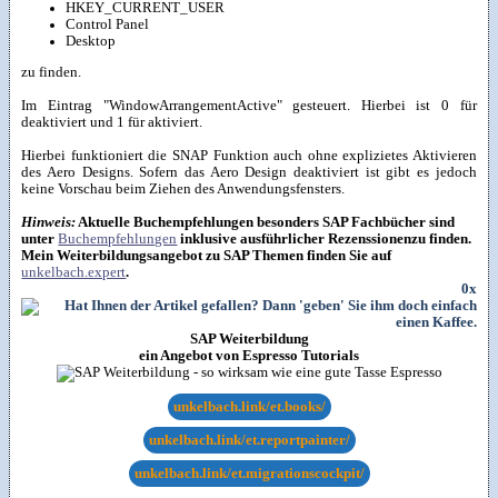
HKEY_CURRENT_USER
Control Panel
Desktop
zu finden.
Im Eintrag "WindowArrangementActive" gesteuert. Hierbei ist 0 für
deaktiviert und 1 für aktiviert.
Hierbei funktioniert die SNAP Funktion auch ohne explizietes Aktivieren
des Aero Designs. Sofern das Aero Design deaktiviert ist gibt es jedoch
keine Vorschau beim Ziehen des Anwendungsfensters.
Hinweis:
Aktuelle Buchempfehlungen besonders SAP Fachbücher sind
unter
Buchempfehlungen
inklusive ausführlicher Rezenssionenzu finden.
Mein Weiterbildungsangebot zu SAP Themen finden Sie auf
unkelbach.expert
.
0x
SAP Weiterbildung
ein Angebot von Espresso Tutorials
unkelbach.link/et.books/
unkelbach.link/et.reportpainter/
unkelbach.link/et.migrationscockpit/