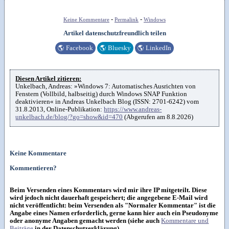
-
-
Keine Kommentare
Permalink
Windows
Artikel datenschutzfreundlich teilen
🌎
Facebook
🌎
Bluesky
🌎
LinkedIn
Diesen Artikel zitieren:
Unkelbach, Andreas: »Windows 7: Automatisches Ausrichten von
Fenstern (Vollbild, halbseitig) durch Windows SNAP Funktion
deaktivieren« in Andreas Unkelbach Blog (ISSN: 2701-6242) vom
31.8.2013, Online-Publikation:
https://www.andreas-
unkelbach.de/blog/?go=show&id=470
(Abgerufen am 8.8.2026)
Keine Kommentare
Kommentieren?
Beim Versenden eines Kommentars wird mir ihre IP mitgeteilt. Diese
wird jedoch nicht dauerhaft gespeichert; die angegebene E-Mail wird
nicht veröffentlicht: beim Versenden als "Normaler Kommentar" ist die
Angabe eines Namen erforderlich, gerne kann hier auch ein Pseudonyme
oder anonyme Angaben gemacht werden (siehe auch
Kommentare und
Beiträge
in der Datenschutzerklärung).