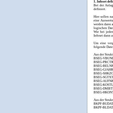
1. Infoset def
Bei der Anlag
definiert.
Hier sollen n
eine Auswert
werden dann a
logischen Da
Wie bei jeden
Infoset dann 
Um eine verg
folgende Date
Aus der Struk
BSEG-VBUND P
BSEG-PRCTR P
BSEG-BELNR 
BSEG-GJAHR G
BSEG-SHKZG 
BSEG-SGTXT P
BSEG-AUFNR 
BSEG-KOSTL 
BSEG-DMBTR 
BSEG-HKONT 
Aus der Struk
BKPF-BUDAT 
BKPF-BLDAT 