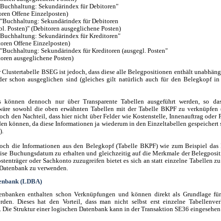
Buchhaltung: Sekundärindex für Debitoren"
oren Offene Einzelposten)
Buchhaltung: Sekundärindex für Debitoren
bl. Posten)" (Debitoren ausgeglichene Posten)
Buchhaltung: Sekundärindex für Kreditoren"
toren Offene Einzelposten)
Buchhaltung: Sekundärindex für Kreditoren (ausgegl. Posten"
toren ausgeglichene Posten)
er Clustertabelle BSEG ist jedoch, dass diese alle Belegpositionen enthält unabhän
der schon ausgeglichen sind (gleiches gilt natürlich auch für den Belegkopf in
ns können dennoch nur über Transparente Tabellen ausgeführt werden, so das
äre sowohl die oben erwähnten Tabellen mit der Tabelle BKPF zu verknüpfen (
och den Nachteil, dass hier nicht über Felder wie Kostenstelle, Innenauftrag oder 
den können, da diese Informationen ja wiederum in den Einzeltabellen gespeichert s
).
ch die Informationen aus den Belegkopf (Tabelle BKPF) wie zum Beispiel das
se Buchungsdatum zu erhalten und gleichzeitig auf die Merkmale der Belegposit
tenträger oder Sachkonto zuzugreifen bietet es sich an statt einzelne Tabellen z
 Datenbank zu verwenden.
tenbank (LDBA)
enbanken enthalten schon Verknüpfungen und können direkt als Grundlage für 
rden. Dieses hat den Vorteil, dass man nicht selbst erst einzelne Tabellenve
s. Die Struktur einer logischen Datenbank kann in der Transaktion SE36 eingesehen