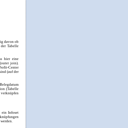
gig davon ob
 der Tabelle
s hier eine
outer join).
Profit-Center
ind (auf der
 Belegdatum
ion (Tabelle
u verknüpfen
ein Infoset
rknüpfungen
 werden.