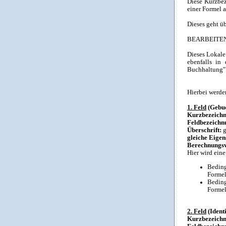
Diese Kurzbez
einer Formel 
Dieses geht ü
BEARBEITE
Dieses Lokale 
ebenfalls in
Buchhaltung"
Hierbei werde
1. Feld
(Gebuc
Kurzbezeich
Feldbezeichn
Überschrift:
g
gleiche Eigen
Berechnungsv
Hier wird ein
Beding
Forme
Bedin
Forme
2. Feld
(Ident
Kurzbezeich