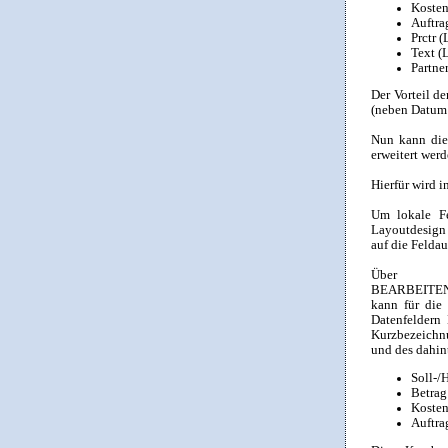
Kosten
Auftr
Prctr
Text 
Partne
Der Vorteil d
(neben Datum s
Nun kann die
erweitert werd
Hierfür wird i
Um lokale Fe
Layoutdesign 
auf die Felda
Über
BEARBEITE
kann für die
Datenfeldern 
Kurzbezeichnu
und des dahin
Soll-/
Betrag
Kosten
Auftr