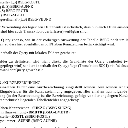
stelle (L,S) BSEG-KOSTL
ag (L,S) BSEG-AUFNR
 (L,S) BSEG-PRCTR
(L) BSEG-SGTXT
rgesellschaft (L,S) BSEG-VBUND
er Verwendung der logischen Datenbank ist sicherlich, dass nun auch Daten aus d
ind hier auch Transaktion oder Erfasser) verfügbar sind.
 Query ebenso, wie in der vorherigen Auswertung der Tabelle BSEG noch um lo
en, so dass hier ebenfalls das Soll/Haben Kennzeichen berücksichtigt wird.
nnerhalb der Query mit lokalen Feldern gearbeitet.
lder zu definieren wird nicht direkt die Grundliste der Query bearbeitet (
gepflegt wird) sondern innerhalb der Querypflege (Transaktion SQ01) mit "nächste
uswahl der Query gewechselt.
N->KURZBEZEICHNUNG
 einzelnen Felder eine Kurzbezeichnung eingestellt werden. Nun werden recht
Eingabefelder für die Kurzbezeichnung angegeben. Hier erhalten nun folgende
ng (in der Beschreibung ist die Bezeichnung, gefolgt von der angelegten Kur
ter technisch liegenden Tabellenfeldes angegeben):
Haben-Kennzeichen -
SHKZG
(BSEG-SHKZG)
 in Hauswährung -
DMBTR
(BSEG-DMBTR)
stelle -
KOSTL
(BSEG-KOSTL)
agsnummer -
AUFNR
(BSEG-AUFNR)