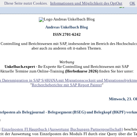
Diese Seite nutzt Cookies.
Informationen und Möglichkeit des OptOut
OK
Andreas Unkelbach Blog
ISSN 2701-6242
r Controlling und Berichtswesen mit SAP, insbesondere im Bereich des Hochschulco
aber auch zu anderen oft it-nahen Themen.
Werbung
Unkelbach.expert
- Ihr Experte für Controlling und Berichtswesen mit SAP
Aktuelle Termine zum Online-Training
(Herbstkurse 2026)
finden Sie hier unter:
 Datenmigration in SAP S/4HANA mit Migrationscockpit und Migrationsobjektmo
"
Rechercheberichte mit SAP Report Painter
"
Mittwoch, 23. O
zelposten als Belegjournal - Belegsegment (BSEG) und Belegkopf (BKPF) verkn
e
l
Einzelposten FI Hauptbuch (Auswertung Buchungen Partnergesellschaft)
beschri
it der Auswertung von Einzelposten des Moduls FI durch eine Query über die 