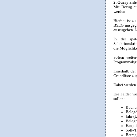
2. Query anl
Mit Bezug au
werden.
Hierbei ist z
BSEG ausgege
auszugeben. J
In der spät
Selektionskri
die Möglichke
Sofern weiter
Programmabg
Innerhalb der
Grundliste zug
Dabei werden 
Die Felder we
sollen:
Buchu
Beleg
Jahr 
Beleg
Haupt
Soll-
Betra