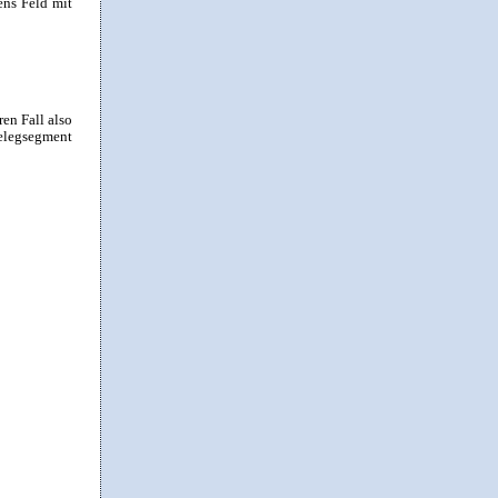
ens Feld mit
ren Fall also
elegsegment