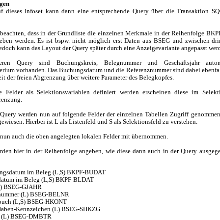
egen
f dieses Infoset kann dann eine entsprechende Query über die Transaktion SQ
u beachten, dass in der Grundliste die einzelnen Merkmale in der Reihenfolge BK
ben werden. Es ist bspw. nicht möglich erst Daten aus BSEG und zwischen dr
edoch kann das Layout der Query später durch eine Anzeigevariante angepasst wer
eren Query sind Buchungskreis, Belegnummer und Geschäftsjahr autom
terium vorhanden. Das Buchungsdatum und die Referenznummer sind dabei ebenfal
it der freien Abgrenzung über weitere Parameter des Belegkopfes.
e Felder als Selektionsvariablen definiert werden erscheinen diese im Selekt
renzung.
 Query werden nun auf folgende Felder der einzelnen Tabellen Zugriff genommen
ewiesen. Hierbei ist L als Listenfeld und S als Selektionsfeld zu verstehen.
nun auch die oben angelegten lokalen Felder mit übernommen.
rden hier in der Reihenfolge angeben, wie diese dann auch in der Query ausge
ngsdatum im Beleg (L,S) BKPF-BUDAT
datum im Beleg (L,S) BKPF-BLDAT
(L) BSEG-GJAHR
nummer (L) BSEG-BELNR
buch (L,S) BSEG-HKONT
/Haben-Kennzeichen (L) BSEG-SHKZG
g (L) BSEG-DMBTR