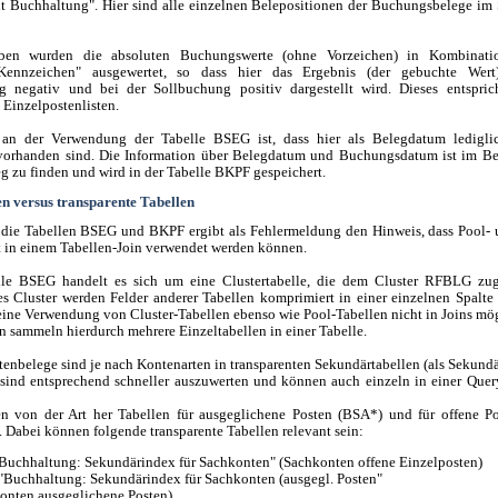
 Buchhaltung". Hier sind alle einzelnen Belepositionen der Buchungsbelege i
eben wurden die absoluten Buchungswerte (ohne Vorzeichen) in Kombinat
-Kennzeichen" ausgewertet, so dass hier das Ergebnis (der gebuchte Wert
 negativ und bei der Sollbuchung positiv dargestellt wird. Dieses entspric
 Einzelpostenlisten.
 an der Verwendung der Tabelle BSEG ist, dass hier als Belegdatum ledigli
vorhanden sind. Die Information über Belegdatum und Buchungsdatum ist im Be
 zu finden und wird in der Tabelle BKPF gespeichert.
en versus transparente Tabellen
 die Tabellen BSEG und BKPF ergibt als Fehlermeldung den Hinweis, dass Pool- 
t in einem Tabellen-Join verwendet werden können.
lle BSEG handelt es sich um eine Clustertabelle, die dem Cluster RFBLG zuge
es Cluster werden Felder anderer Tabellen komprimiert in einer einzelnen Spalte 
 eine Verwendung von Cluster-Tabellen ebenso wie Pool-Tabellen nicht in Joins mö
n sammeln hierdurch mehrere Einzeltabellen in einer Tabelle.
tenbelege sind je nach Kontenarten in transparenten Sekundärtabellen (als Sekundä
 sind entsprechend schneller auszuwerten und können auch einzeln in einer Que
n von der Art her Tabellen für ausgeglichene Posten (BSA*) und für offene P
. Dabei können folgende transparente Tabellen relevant sein:
Buchhaltung: Sekundärindex für Sachkonten" (Sachkonten offene Einzelposten)
Buchhaltung: Sekundärindex für Sachkonten (ausgegl. Posten"
onten ausgeglichene Posten)