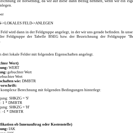
eichnung ist notwendig, da wir auf diese dann Bezug nehmen, wenn wir ein eig
anlegen.
ber
N->LOKALES FELD->ANLEGEN
Feld wird dann in der Feldgruppe angelegt, in der wir uns gerade befinden. In unse
 der Feldgruppe der Tabelle BSEG bzw. der Bezeichnung der Feldgruppe "B
.
n drei lokale Felder mit folgenden Eigenschaften angelegt.
hter Wert)
nung:
WERT
ung:
gebuchter Wert
ebuchter Wert
schaften wie:
DMBTR
orschrift:
e komplexe Berechnung mit folgenden Bedingungen hinterlegt:
ung: SHKZG = 'S'
l: 1 * DMBTR
gung: SHKZG = 'H'
l: -1 * DMBTR
ifikation ob Innenauftrag oder Kostenstelle)
nung:
IAK