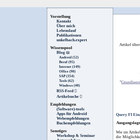
Vorstellung
Kontakt
Über mich
Lebenslauf
Publikationen
unkelbach.expert
Artikel übe
Wissenspool
Blog
📖
Android (52)
Beruf (95)
Internet (149)
Office (90)
SAP (354)
Tools (62)
"
Grundlagen
Windows (40)
RSS-Feed

Artikelsuche

Empfehlungen
(Software)-tools
Apps für Android
Query FI Ein
Webempfehlungen
Ausgangslag
Buchempfehlungen
Sonstiges
Wie im Artike
Workshop & Seminar
die Möglichke