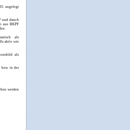
01 angelegt
PF und danch
in aus BKPF
den.
atisch als
ls aktiv wie
ionsbild als
 bzw. in der
geben werden