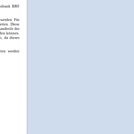
atenbank BRF
 werden. Für
rten. Diese
andteile der
den können.
n, da dieses
lten werden