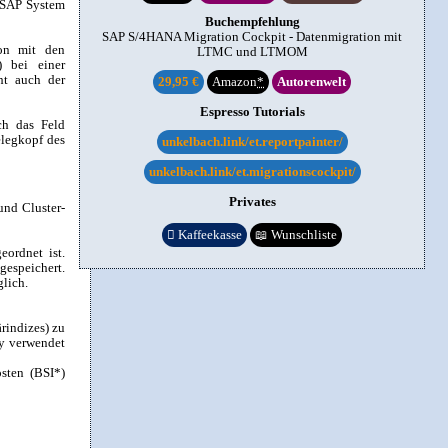
m SAP System
Buchempfehlung
SAP S/4HANA Migration Cockpit - Datenmigration mit
ion mit den
LTMC und LTMOM
) bei einer
ht auch der
29,95 €
Amazon
*
Autorenwelt
Espresso Tutorials
ch das Feld
legkopf des
unkelbach.link/et.reportpainter/
unkelbach.link/et.migrationscockpit/
Privates
und Cluster-

Kaffeekasse
📖
Wunschliste
ordnet ist.
gespeichert.
glich.
rindizes) zu
ry verwendet
osten (BSI*)