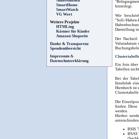
Autorenleben
"Belegsegment
SmartHome
hinterlegt.
SmartWatch
VG Wort
Wie beschri
"Soll-/Haben
Weitere Projekte
Habenbuchung
HTMLing
Darstellung in
Kästner für Kinder
Amazon Shopseite
Der Nachteil
Valutadatum 
Danke & Transparenz
Buchungsbeleg
Spendenübersicht
Impressum
&
Clustertabell
Datenschutzerklärung
Ein Join über
Tabellen nich
Bei der Tabe
Innehrlab ein
Hierdurch ist
Clustertabelle
Die Einzelpos
finden. Diese
werden.
Hierbei werde
unterschieden
BSIS "
BSAS "
(Sachk