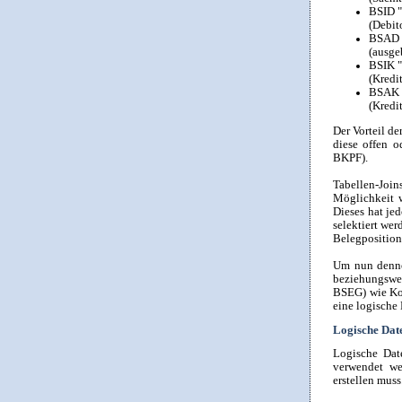
BSID "
(Debit
BSAD "
(ausge
BSIK "
(Kredi
BSAK "
(Kredi
Der Vorteil d
diese offen o
BKPF).
Tabellen-Joi
Möglichkeit w
Dieses hat jed
selektiert wer
Belegposition
Um nun denno
beziehungswei
BSEG) wie Kos
eine logische
Logische Da
Logische Dat
verwendet we
erstellen mus