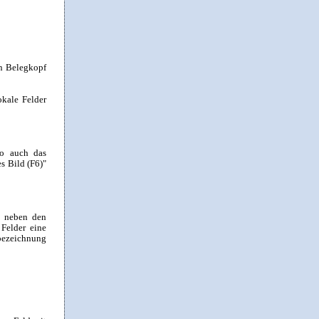
en Belegkopf
kale Felder
wo auch das
s Bild (F6)"
s neben den
 Felder eine
zbezeichnung