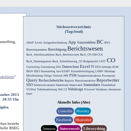
Stichwortverzeichnis
(Tagcloud)
BC
ntrolling,
App
Autorenleben
ABAP
Access
Anlagenbuchhaltung
BWL
Berichtswesen
Berechtigung
Benutzerparameter
Buch_Abschlussarbeiten
Buch_Berichtswesen
Buch_CO-OM-CCA
CO
Buch_Datenmigration
Buch_Schnelleinstieg_CO
Budgetprofil
CATT
Excel
Datenschutz
FI
Controlling
Customizing
DIA
FICO-Infotage
HCM
IBAN
IDES
Innenauftrag
Jura
KAMV
Kontenberechtigung
LSMW
Mindmap
PSM
Mittelbindung
Obligo
Outlook
PHP
Parametertransaktion
Powerpoint
dellierer
"
Query
Reportwriter
Rechercheberichte
Registry
Reporttransaktion
SEO
Stammdaten
Selektionsvariante
Smarthome
Smartwatch
Thunderbird
Webdesign
VGWort
Videobearbeitung
Web 2.0
Winword
Wordpress
chromecast
ktober 2013
firetv
18:35 Uhr
Aktuelle Infos (Abo)
üpfen
Linkedin
Bluesky
Facebook
Mastodon
eben besteht
Tabelle BSEG
Amazon
Autorenwelt
Librarything