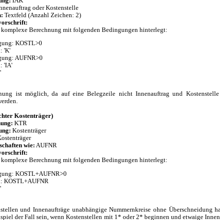
ung:
IAK
nnenauftrag oder Kostenstelle
n:
Textfeld (Anzahl Zeichen: 2)
orschrift:
e komplexe Berechnung mit folgenden Bedingungen hinterlegt:
gung: KOSTL>0
 'K'
gung: AUFNR>0
 'IA'
'
ung ist möglich, da auf eine Belegzeile nicht Innenauftrag und Kostenstelle
werden.
hter Kostenträger)
nung:
KTR
ung:
Kostenträger
ostenträger
schaften wie:
AUFNR
orschrift:
e komplexe Berechnung mit folgenden Bedingungen hinterlegt:
gung: KOSTL+AUFNR>0
l: KOSTL+AUFNR
'
nstellen und Innenaufträge unabhängige Nummernkreise ohne Überschneidung ha
ispiel der Fall sein, wenn Kostenstellen mit 1* oder 2* beginnen und etwaige Innen