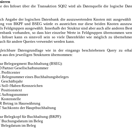
inieren
e des Infoset über die Transaktion SQ02 wird als Datenquelle die logische D
ach Angabe der logischen Datenbank die auszuwertenden Knoten mit ausgewählt
ung von BKPF und BSEG würde es ausreichen nur diese beiden Knoten auszuwe
ls Feldgruppen ausgewählt. Innerhalb der Struktur sind aber auch alle anderen Best
tenbank vorhanden, so dass hier einzelne Werte in Feldgruppen übernommen wer
 Infoset kann es sinnvoll sein so viele Datenfelder wie möglich zu übernehme
auch für andere Queries verwendet werden kann.
leichbare Datengrundlage wie in der eingangs beschriebenen Query zu erha
n aus den jeweiligen Strukturen übernommen:
tur Belegsegment Buchhaltung (BSEG):
artner Gesellschaftsnummer
rofitcenter
Belegnummer eines Buchhaltungsbeleges
eschäftsjahr
Soll-/Haben-Kennzeichen
ositionstext
Auftragsnummer
Kostenstelle
Betrag in Hauswährung
Sachkonto der Hauptbuchhaltung
tur Belegkopf für Buchhaltung (BKPF):
Buchungsdatum im Beleg
Belegdatum im Beleg