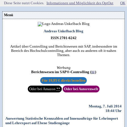
Diese Seite nutzt Cookies.
Informationen und Möglichkeit des OptOut
OK
Menü
Vorstellung
Kontakt
Wissenspool
Andreas Unkelbach Blog
Über mich
Blog
📖
Lebenslauf
Empfehlungen
ISSN 2701-6242
Android (52)
Publikationen
(Software)-tools
Beruf (95)
Sonstiges
unkelbach.expert
Apps für Android
Artikel über Controlling und Berichtswesen mit SAP, insbesondere im
Internet (149)
Workshop & Seminar
Webempfehlungen
Bereich des Hochschulcontrolling, aber auch zu anderen oft it-nahen
Weitere Projekte
Office (90)
Autorenleben
Buchempfehlungen
Themen.
HTMLing
SAP (354)
SmartHome
Danke & Transparenz
Kästner für Kinder
Tools (62)
SmartWatch
Spendenübersicht
Amazon Shopseite
Windows (40)
VG Wort
Werbung
Impressum
RSS-Feed
&

Datenschutzerklärung
Berichtswesen im SAP®-Controlling (
📖
)
Artikelsuche

Für
19,95 €
direkt bestellen
Oder bei Amazon
**
Oder bei Autorenwelt
Montag, 7. Juli 2014
18:44 Uhr
Auswertung Statistische Kennzahlen auf Innenaufträge für Lehrimport
und Lehrexport auf Ebene Studiengänge