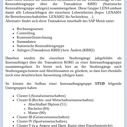
Kennzahlengruppe über die Transaktion KBH1 (Statistische
Kennzahlengruppe anlegen) zusammengefasst. Diese Gruppe LENA umfasst
damit alle Lehrnachfragen der einzelnen Lehreinheiten (bspw. LENA001
für Betriebswirtschaftslehre. LENA002 für Architektur, ...).
Alternativ findet sich diese Transaktion innerhalb des SAP Menü unter:
Rechnungswesen
Controlling
Kostenstellenrechnung
Stammdaten
Statistische Kennzahlengruppe
Anlegen (Transaktion KBH1) bzw. Ändern (KBH2)
Daneben wurden die einzelnen Studiengänge (abgebildet als
Innenaufträge) über die Transaktion KOH3 zu einer Innenauftragsgruppe
zusammengefasst. Es bietet sich hier an die Studiengänge nach
Studiengangsclustern und Abschlussarten zu gliedern, so dass hier ebenfalls
noch eine detailreichere Auswertung erfolgen kann.
So könnte der Aufbau einer Innenauftragsgruppe
STUD
folgende
Untergruppen haben
Cluster I (Sozialwissenschaften)
Cluster II (Rechts- und Wirtschaftswissenschaften)
Abschlußart Diplom (51)
Bachelor (84)
Master (90)
Cluster III (Geisteswissenschaften)
Cluster IV (Sportwissenschaften)
Cluster V (u.a. Angew. und Darst. Kunst ohne Einzelunterricht)