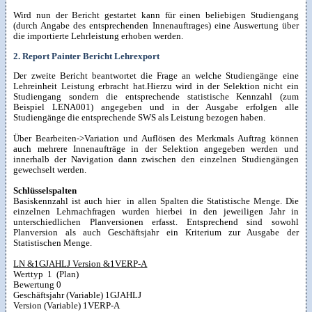
Wird nun der Bericht gestartet kann für einen beliebigen Studiengang
(durch Angabe des entsprechenden Innenauftrages) eine Auswertung über
die importierte Lehrleistung erhoben werden.
2. Report Painter Bericht Lehrexport
Der zweite Bericht beantwortet die Frage an welche Studiengänge eine
Lehreinheit Leistung erbracht hat.Hierzu wird in der Selektion nicht ein
Studiengang sondern die entsprechende statistische Kennzahl (zum
Beispiel LENA001) angegeben und in der Ausgabe erfolgen alle
Studiengänge die entsprechende SWS als Leistung bezogen haben.
Über Bearbeiten->Variation und Auflösen des Merkmals Auftrag können
auch mehrere Innenaufträge in der Selektion angegeben werden und
innerhalb der Navigation dann zwischen den einzelnen Studiengängen
gewechselt werden.
Schlüsselspalten
Basiskennzahl ist auch hier in allen Spalten die Statistische Menge. Die
einzelnen Lehrnachfragen wurden hierbei in den jeweiligen Jahr in
unterschiedlichen Planversionen erfasst. Entsprechend sind sowohl
Planversion als auch Geschäftsjahr ein Kriterium zur Ausgabe der
Statistischen Menge.
LN &1GJAHLJ Version &1VERP-A
Werttyp 1 (Plan)
Bewertung 0
Geschäftsjahr (Variable) 1GJAHLJ
Version (Variable) 1VERP-A