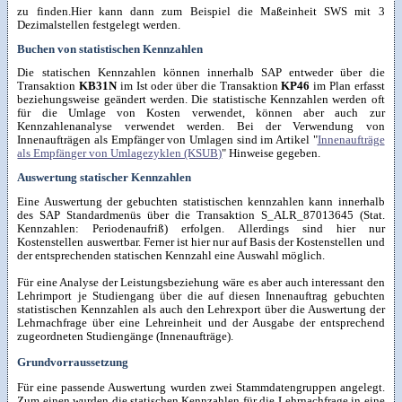
zu finden.Hier kann dann zum Beispiel die Maßeinheit SWS mit 3
Dezimalstellen festgelegt werden.
Buchen von statistischen Kennzahlen
Die statischen Kennzahlen können innerhalb SAP entweder über die
Transaktion
KB31N
im Ist oder über die Transaktion
KP46
im Plan erfasst
beziehungsweise geändert werden. Die statistische Kennzahlen werden oft
für die Umlage von Kosten verwendet, können aber auch zur
Kennzahlenanalyse verwendet werden. Bei der Verwendung von
Innenaufträgen als Empfänger von Umlagen sind im Artikel "
Innenaufträge
als Empfänger von Umlagezyklen (KSUB)
" Hinweise gegeben.
Auswertung statischer Kennzahlen
Eine Auswertung der gebuchten statistischen kennzahlen kann innerhalb
des SAP Standardmenüs über die Transaktion S_ALR_87013645 (Stat.
Kennzahlen: Periodenaufriß) erfolgen. Allerdings sind hier nur
Kostenstellen auswertbar. Ferner ist hier nur auf Basis der Kostenstellen und
der entsprechenden statischen Kennzahl eine Auswahl möglich.
Für eine Analyse der Leistungsbeziehung wäre es aber auch interessant den
Lehrimport je Studiengang über die auf diesen Innenauftrag gebuchten
statistischen Kennzahlen als auch den Lehrexport über die Auswertung der
Lehrnachfrage über eine Lehreinheit und der Ausgabe der entsprechend
zugeordneten Studiengänge (Innenaufträge).
Grundvorraussetzung
Für eine passende Auswertung wurden zwei Stammdatengruppen angelegt.
Zum einen wurden die statischen Kennzahlen für die Lehrnachfrage in eine