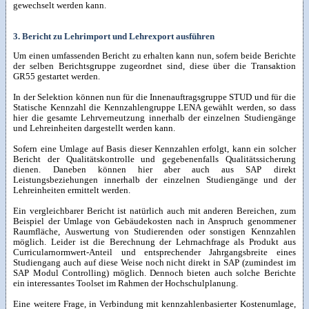
gewechselt werden kann.
3. Bericht zu Lehrimport und Lehrexport ausführen
Um einen umfassenden Bericht zu erhalten kann nun, sofern beide Berichte
der selben Berichtsgruppe zugeordnet sind, diese über die Transaktion
GR55 gestartet werden.
In der Selektion können nun für die Innenauftragsgruppe STUD und für die
Statische Kennzahl die Kennzahlengruppe LENA gewählt werden, so dass
hier die gesamte Lehrverneutzung innerhalb der einzelnen Studiengänge
und Lehreinheiten dargestellt werden kann.
Sofern eine Umlage auf Basis dieser Kennzahlen erfolgt, kann ein solcher
Bericht der Qualitätskontrolle und gegebenenfalls Qualitätssicherung
dienen. Daneben können hier aber auch aus SAP direkt
Leistungsbeziehungen innerhalb der einzelnen Studiengänge und der
Lehreinheiten ermittelt werden.
Ein vergleichbarer Bericht ist natürlich auch mit anderen Bereichen, zum
Beispiel der Umlage von Gebäudekosten nach in Anspruch genommener
Raumfläche, Auswertung von Studierenden oder sonstigen Kennzahlen
möglich. Leider ist die Berechnung der Lehrnachfrage als Produkt aus
Curricularnormwert-Anteil und entsprechender Jahrgangsbreite eines
Studiengang auch auf diese Weise noch nicht direkt in SAP (zumindest im
SAP Modul Controlling) möglich. Dennoch bieten auch solche Berichte
ein interessantes Toolset im Rahmen der Hochschulplanung.
Eine weitere Frage, in Verbindung mit kennzahlenbasierter Kostenumlage,