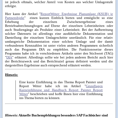
ist jedoch oftmals, welcher Anteil von Kosten aus welcher Umlagestufe
erfolgte.
Hier kann der Artikel "
ReportWriter: Ergebnisse Planumlage (KSUB) je
Partnerobjekt
" einen kurzen Einblick bieten und ermöglicht so eine
Erhebung der einzelnen Zwischenergebnisse eines
Betriebsabrechnungbogen auf Ebene der einzelnen Lehreinheiten oder
auch Studiengänge als Produkte einer Lehreinheit. Bei der Aufbereitung
solcher Datensets ist allerdings eine ausführliche Dokumentation und
Darstellung der einzelnen Umlageschritte unerlässlich. Für eine relativ
umfangreiche Dokumentation einer solchen Umlage und der damit
verbundenen Kennzahlen ist unter vielen anderen Programmen sicherlich
auch das Programm DIA zu empfehlen. Die Funktionsweise dieses
Programms habe ich in verschiedenen Artikeln unter den Stichwort (TAG)
"
DIA
" erläutert. Allerdings sollte wie bei jeden anderen Bericht auch hier
der Berichtszweck und das Berichtsziel genau definiert werden und die
dargestellten Ergebnisse auch entsprechend erläutert werden.
Hinweis:
Eine kurze Einführung in das Thema Report Painter und
Report Writer habe ich im Artikel "
Grundlagen
Kurzeinführung und Handbuch Report Painter Report
Writer
" beschrieben und hoffe Ihnen hier eine Einführung
ins Thema bieten zu können.
Hinweis:
Aktuelle Buchempfehlungen besonders SAP Fachbücher sind