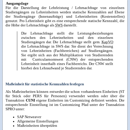
Ausgangslage
Für die Darstellung der Lehrleistung / Lehrnachfrage von einzelnen
Studiengängen zu Lehreinheiten werden statische Kennzahlen auf Ebene
der Studiengänge (Innenaufträge) und Lehreinheiten (Kostenstellen)
genutzt. Pro Lehreinheit gibt es eine entsprechende statische Kennzahl, die
die Höhe der Lehrnachfrage als
SWS
darstellt.
Die Lehrnachfrage stellt die Leistungsbeziehungen
zwischen den Lehreineheiten und den einzelnen
Studiengängen dar. Die Lehrnachfrage stellt gem.
KapVO
die Lehrnachfrage in SWS dar. Sie dient der Verrechnung
von Lehreinheiten (Fachbereichen) auf Studiengängen.
Sie ergibt sich aus der Multiplikation von Studierenden
mit Curricularnormwert (CNW) der entsprechenden
Lehreinheit innerhalb eines Fachbereichs. Der CNW stellt
hierbei den Lehraufwand je Studierenden dar.
Maßeinheit für statistische Kennzahlen festlegen
Als Maßeineheiten können entweder die schon vorhandenen Einheiten (ST
für Stück oder PERS für Personen) verwendet werden oder über die
Transaktion
CUNI
eigene Einheiten im Customizing definiert werden. Die
entsprechende Einstellung ist im Customizing Pfad unter der Transaktion
SPRO unter:
SAP Netweaver
Allgemeine Einstellungen
Maßeinheiten überprüfen