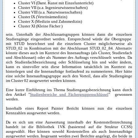
Cluster VI (Darst. Kunst mit Einzelunterricht)
Cluster VII (u.a. Ingenieurwissenschaften)
Cluster VIII (u.a. Naturwissenschaften)
Cluster IX (Veterinärmedizin)
Cluster X (Medizin und Zahnmedizin)
Cluster XI (Kleine Fächer )
sein. Unterhalb der Abschlussartsgruppen können dann die einzelnen
Studiengänge eingeordnet werden. Entsprechend würde die Obergruppe
mit STUD bezeichnet und die einzelnen Cluster möglicherweise als
STUD_02 in Kombination mit der Abschlussart STUD_02_84. Alternativ
könnte dieses auch im Kurztext des Innenauftrags (als Cluster, Studienfach
und Abschlussart) oder als Nummer des Auftrags verschlüsselt werden. Da
sich Studienfachbezeichnung oder Schlüsselung hin und wider ändern,
kann es sinnvoller sein diese Information tatsächlich im Kurztext zu
hinterlegen und die Innenaufträge fortlaufend zu nummerieren. Hier hätte
eine solche Innenauftragsgruppe auch den Vorteil, dass alle Studiengänge
im Cluster 02 ausgewertet werden können.
Eine kurze Einführung ins Thema Studiengangsbezeichnung kann durch
den Artikel "
Studienbereiche und Fächergruppenschlüssel
" gewonnen
werden.
Innerhalb eines Report Painter Bericht können nun die einzelnen
Kennzahlen ausgewertet werden.
Da es sich um eine Auswertung innerhalb der Kostenstellenrechnung
handelt ist die Bibliothek 1VK (basierend auf die Struktur CCSS)
ausgewählt. Hier können sowohl Kostenstellen als auch Innenaufträge
ausgewertet werden. Insgesamt werden zwei Berichte angelegt, die beide in