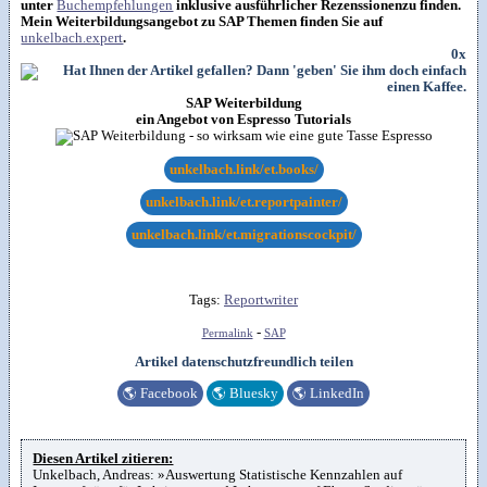
unter
Buchempfehlungen
inklusive ausführlicher Rezenssionenzu finden.
Mein Weiterbildungsangebot zu SAP Themen finden Sie auf
unkelbach.expert
.
0x
SAP Weiterbildung
ein Angebot von Espresso Tutorials
unkelbach.link/et.books/
unkelbach.link/et.reportpainter/
unkelbach.link/et.migrationscockpit/
Tags:
Reportwriter
-
Permalink
SAP
Artikel datenschutzfreundlich teilen
🌎
Facebook
🌎
Bluesky
🌎
LinkedIn
Diesen Artikel zitieren:
Unkelbach, Andreas: »Auswertung Statistische Kennzahlen auf