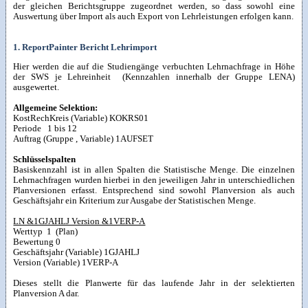
der gleichen Berichtsgruppe zugeordnet werden, so dass sowohl eine
Auswertung über Import als auch Export von Lehrleistungen erfolgen kann.
1. ReportPainter Bericht Lehrimport
Hier werden die auf die Studiengänge verbuchten Lehrnachfrage in Höhe
der SWS je Lehreinheit (Kennzahlen innerhalb der Gruppe LENA)
ausgewertet.
Allgemeine Selektion:
KostRechKreis (Variable) KOKRS01
Periode 1 bis 12
Auftrag (Gruppe , Variable) 1AUFSET
Schlüsselspalten
Basiskennzahl ist in allen Spalten die Statistische Menge. Die einzelnen
Lehrnachfragen wurden hierbei in den jeweiligen Jahr in unterschiedlichen
Planversionen erfasst. Entsprechend sind sowohl Planversion als auch
Geschäftsjahr ein Kriterium zur Ausgabe der Statistischen Menge.
LN &1GJAHLJ Version &1VERP-A
Werttyp 1 (Plan)
Bewertung 0
Geschäftsjahr (Variable) 1GJAHLJ
Version (Variable) 1VERP-A
Dieses stellt die Planwerte für das laufende Jahr in der selektierten
Planversion A dar.