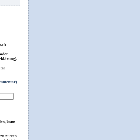
haft
 oder
rklärung).
tar
.
ommentar)
den, kann
 zu nutzen.