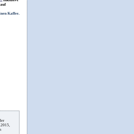
 auf
der
.2015,
m