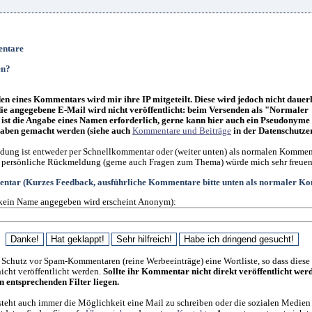
ntare
en?
n eines Kommentars wird mir ihre IP mitgeteilt. Diese wird jedoch nicht dauer
die angegebene E-Mail wird nicht veröffentlicht: beim Versenden als "Normaler
st die Angabe eines Namen erforderlich, gerne kann hier auch ein Pseudonyme
ben gemacht werden (siehe auch
Kommentare und Beiträge
in der Datenschutze
ung ist entweder per Schnellkommentar oder (weiter unten) als normalen Kommen
 persönliche Rückmeldung (gerne auch Fragen zum Thema) würde mich sehr freuen
ntar (Kurzes Feedback, ausführliche Kommentare bitte unten als normaler K
kein Name angegeben wird erscheint Anonym):
 Schutz vor Spam-Kommentaren (reine Werbeeinträge) eine Wortliste, so dass diese
cht veröffentlicht werden.
Sollte ihr Kommentar nicht direkt veröffentlicht wer
en entsprechenden Filter liegen.
steht auch immer die Möglichkeit eine Mail zu schreiben oder die sozialen Medien