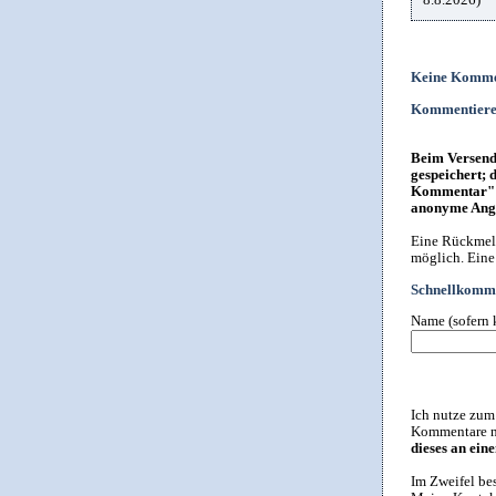
Keine Komme
Kommentier
Beim Versende
gespeichert; 
Kommentar" i
anonyme Anga
Eine Rückmeld
möglich. Eine
Schnellkomme
Name (sofern 
Ich nutze zum
Kommentare ni
dieses an ein
Im Zweifel be