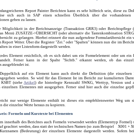
fangreicheren Report Painter Berichten kann es sehr hilfreich sein, diese zu D
eise sich auch in SAP einen schnellen Überblick über die vorhandenen 
tionen geben zu lassen.
e Möglichkeit in der Berichtsanzeige (Transaktion GRR3) oder Berichtspflege 
as Menü ZUSÄTZE->ÜBERSICHT (oder alternativ die Tastenkombination STRG
bersicht zu gelangen. Hierbei erinnert die nun aufgerufene Formularübersicht ein 
m Report Writer. Über die Register "Zei." oder "Spalten" können nun die im Bericht
lten in einer Listenform dargestellt werden.
 jedes Element ersichtlich, ob es sich dabei um ein Formelelement oder um ein
ndelt. Ferner kann in der Spalte "Sichtb." erkannt werden, ob das einze
 ausgeblendet ist.
Doppelklick auf ein Element kann auch direkt die Definition (die einzelnen h
gegeben werden. So wird für das Element Ist im Bericht zur kumulierten Dars
r KSBT (siehe
Artikel
) die hinterlegte Kennzahl SWKG, Werttyp, Version und a
einzelnen Elementes mit ausgegeben. Ferner sind hier auch die einzelne gepf
ericht nur wenige Elemente enthält ist dieses ein empfehlenswerter Weg um si
 die einzelne Werte heraus zu kopieren.
weis: Formeln und Kurztexte bei Elementen
rn innerhalb des Berichtes auch Formeln verwendet werden (Elementtyp Formel) s
uf geachtet werden, dass statt der technischen Namen (so zum Beispiel X001 + X
 Kurznamen (Bedeutung) der einzelnen Elemente dargestellt werden. Sofern be