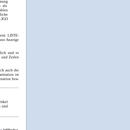
hnung
n als
ablen
liche
BLIGO
Menü LISTE-
zur Anzeige
tlich und es
n und Zeilen
ich auch die
ntation ist
ntation bzw.
tikel
n und
en
inklusive