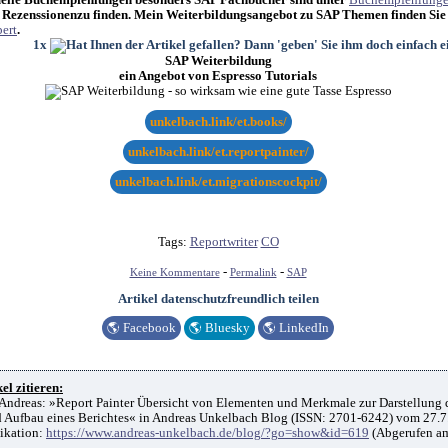
 Rezenssionenzu finden. Mein Weiterbildungsangebot zu SAP Themen finden Sie
ert
.
1x
SAP Weiterbildung
ein Angebot von Espresso Tutorials
unkelbach.link/et.books/
unkelbach.link/et.reportpainter/
unkelbach.link/et.migrationscockpit/
Tags:
Reportwriter
CO
-
-
Keine Kommentare
Permalink
SAP
Artikel datenschutzfreundlich teilen
🌎
Facebook
🌎
Bluesky
🌎
LinkedIn
el zitieren:
Andreas: »Report Painter Übersicht von Elementen und Merkmale zur Darstellung 
d Aufbau eines Berichtes« in Andreas Unkelbach Blog (ISSN: 2701-6242) vom 27.7
ikation:
https://www.andreas-unkelbach.de/blog/?go=show&id=619
(Abgerufen a