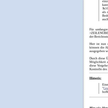
einz
kan
'&1G
als 
Bede
auch
Für umfangre
>ZEILENÜBERS
der Berichtsst
Hier ist nun 
können die Al
ausgegeben w
Durch diese Ü
Möglichkeit 
diese Vorgehe
Kontrolle des 
Hinweis:
Eine
"
Gru
hoff
Hinweis:
Aktu