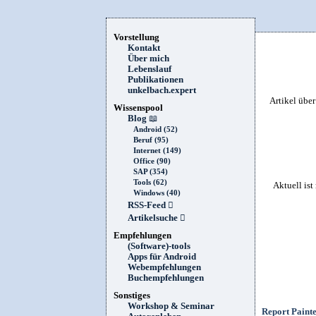
Vorstellung
Kontakt
Über mich
Lebenslauf
Publikationen
unkelbach.expert
Artikel übe
Wissenspool
Blog
📖
Android (52)
Beruf (95)
Internet (149)
Office (90)
SAP (354)
Tools (62)
Aktuell ist
Windows (40)
RSS-Feed

Artikelsuche

Empfehlungen
(Software)-tools
Apps für Android
Webempfehlungen
Buchempfehlungen
Sonstiges
Workshop & Seminar
Report Paint