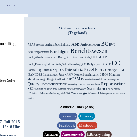
Stichwortverzeichnis
(Tagcloud)
BC
ntrolling,
App
Autorenleben
ABAP
Access
Anlagenbuchhaltung
BWL
Berichtswesen
Berechtigung
Benutzerparameter
Buch_Abschlussarbeiten
Buch_Berichtswesen
Buch_CO-OM-CCA
CO
Buch_Datenmigration
Buch_Schnelleinstieg_CO
Budgetprofil
CATT
Excel
Datenschutz
FI
Controlling
Customizing
DIA
FICO-Infotage
HCM
IBAN
IDES
Innenauftrag
Jura
KAMV
Kontenberechtigung
LSMW
Mindmap
PSM
Mittelbindung
Obligo
Outlook
PHP
Parametertransaktion
Powerpoint
iese Seite
Query
Reportwriter
Rechercheberichte
Registry
Reporttransaktion
SEO
Stammdaten
Selektionsvariante
Smarthome
Smartwatch
Thunderbird
Webdesign
VGWort
Videobearbeitung
Web 2.0
Winword
Wordpress
chromecast
firetv
Aktuelle Infos (Abo)
Linkedin
Bluesky
7. Juli 2015
Facebook
Mastodon
19:18 Uhr
Amazon
Autorenwelt
Librarything
bau eines