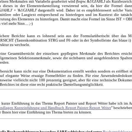
elnen Merkmalen mit Variabeln gearbeitet wird (bspw. &1GJAHLJ als Kurzbezeic
n dieses in der Elementedarstellung verwirrend sein, da hier die Formel dan
JAHLJ' + '&1GJAHLJ' dargestellt wird. Daher ist es empfehlenswert solche Vari
mittlere oder Langtext entsprechend zu hinterlegen und im Kurztext die tatsäch
utung des Elementes zu hinterlegen. Damit macht eine Formel im Sinne IST + O
 viel mehr Sinn.... ;-)
ichere Berichte kann es lohnend sein aus der Formularüberischt über das 
ICHT (Tastenkombination STRG und F6 oder in der Symbolleiste das blaue i) 
ruktur zu wechseln.
eine Gesamtübersicht der einzelnen gepflegten Merkmale des Berichtes ersich
lgemeinen Selektionsmerkmale, sowie die sichtbaren und ausgeblendeten Spalte
erden.
bersicht kann nicht nur eine Dokumentation erstellt werden sondern es eröffnet s
auf elegante Weise etwaige Formelfehler zu finden. Für eine Anwendendedokume
nsweise vielleicht nicht 100 prozentig geeignet, aber für eine technische Dokume
Berichtes ist diese eine recht praktische Darstellungsmöglichkeit.
 kurze Einführung in das Thema Report Painter und Report Writer habe ich im Ar
ndlagen Kurzeinführung und Handbuch Report Painter Report Writer
" beschriebe
e Ihnen hier eine Einführung ins Thema bieten zu können.
elle Buchempfehlungen besonders SAP Fachbücher sind unter
Buchempfehlung