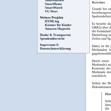
Autorenleben
Berichtes
SmartHome
SmartWatch
Gerade bei um
VG Wort
beziehungsw
Spaltendefini
Weitere Projekte
HTMLing
Es besteht di
Kästner für Kinder
GRR2) über d
Amazon Shopseite
die Formularü
Darstellung i
Danke & Transparenz
Zeilen und Spa
Spendenübersicht
Impressum
&
Dabei ist für
Datenschutzerklärung
Merkmalen ha
gegebenenfalls
Durch einen 
Merkmale) aus
Kostenart de
Merkmale des 
ersichtlich.
Sofern der B
Dokumentation
Hin
Sofe
dara
die