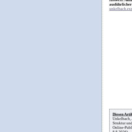
ausführlicher
unkelbach.exp
Diesen Artik
Unkelbach, 
Struktur un
Online-Publ
8.8.2026)