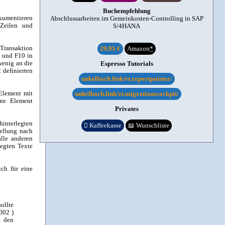
Buchempfehlung
okumentieren
Abschlussarbeiten im Gemeinkosten-Controlling in SAP
Zeilen und
S/4HANA
(Transaktion
29,95 €
Amazon
*
 und F10 in
wenig an die
Espresso Tutorials
 definierten
unkelbach.link/et.reportpainter/
 Element mit
unkelbach.link/et.migrationscockpit/
lne Element
Privates
interlegten

Kaffeekasse
📖
Wunschliste
tellung nach
lle anderen
legten Texte
ch für eine
ollte
002 )
i den