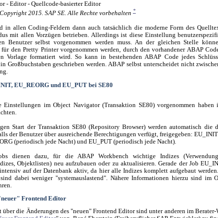
*
Copyright 2015. SAP SE. Alle Rechte vorbehalten
d in allen Coding-Feldern dann auch tatsächlich die moderne Form des Quellte
us mit allen Vorzügen betrieben. Allerdings ist diese Einstellung benutzerspezifi
den Benutzer selbst vorgenommen werden muss. An der gleichen Stelle könn
n für den Pretty Printer vorgenommen werden, durch den vorhandener ABAP Code
en Vorlage formatiert wird. So kann in bestehenden ABAP Code jedes Schlüsse
n Großbuchstaben geschrieben werden. ABAP selbst unterscheidet nicht zwisch
ng.
INIT, EU_REORG und EU_PUT bei SE80
ie Einstellungen im Object Navigator (Transaktion SE80) vorgenommen haben i
achten.
gen Start der Transaktion SE80 (Repository Browser) werden automatisch die 
falls der Benutzer über ausreichende Berechtigungen verfügt, freigegeben: EU_INIT
ORG (periodisch jede Nacht) und EU_PUT (periodisch jede Nacht).
bs dienen dazu, für die ABAP Workbench wichtige Indizes (Verwendungs
dizes, Objektlisten) neu aufzubauen oder zu aktualisieren. Gerade der Job EU_IN
intensiv auf der Datenbank aktiv, da hier alle Indizes komplett aufgebaut werden
 sind dabei weniger "systemauslastend". Nähere Informationen hierzu sind im 
hren.
neuer" Frontend Editor
t über die Änderungen des "neuen" Frontend Editor sind unter anderen im Berater-