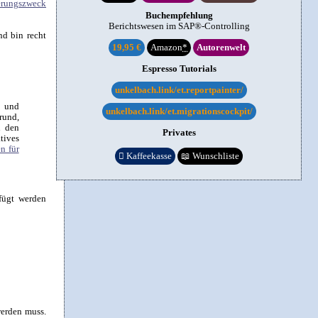
erungszweck
Buchempfehlung
Berichtswesen im SAP®-Controlling
nd bin recht
19,95 €
Amazon
*
Autorenwelt
Espresso Tutorials
unkelbach.link/et.reportpainter/
n und
unkelbach.link/et.migrationscockpit/
rund,
n den
Privates
tives
n für

Kaffeekasse
📖
Wunschliste
fügt werden
werden muss.