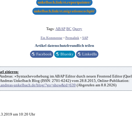
unkelbach.link/et.reportpainter/
unkelbach.link/et.migrationscockpit/
Tags:
ABAP
BC
Query
-
-
Ein Kommentar
Permalink
SAP
Artikel datenschutzfreundlich teilen
🌎
Facebook
🌎
Bluesky
🌎
LinkedIn
el zitieren:
Andreas: »Syntaxhevorhebung im ABAP Editor durch neuen Frontend Editor (Quell
Andreas Unkelbach Blog (ISSN: 2701-6242) vom 28.8.2015, Online-Publikation:
w.andreas-unkelbach.de/blog/?go=show&id=639
(Abgerufen am 8.8.2026)
.3.2019 um 10:20 Uhr