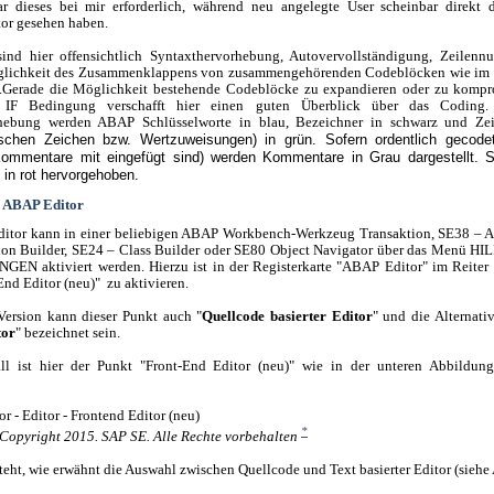
r dieses bei mir erforderlich, während neu angelegte User scheinbar direkt 
tor gesehen haben.
sind hier offensichtlich Syntaxthervorhebung, Autovervollständigung, Zeilen
glichkeit des Zusammenklappens von zusammengehörenden Codeblöcken wie im B
.Gerade die Möglichkeit bestehende Codeblöcke zu expandieren oder zu kompr
e IF Bedingung verschafft hier einen guten Überblick über das Coding.
hebung werden ABAP Schlüsselworte in blau, Bezeichner in schwarz und Zeic
schen Zeichen bzw. Wertzuweisungen) in grün. Sofern ordentlich gecode
Kommentare mit eingefügt sind) werden Kommentare in Grau dargestellt. S
 in rot hervorgehoben.
n ABAP Editor
ditor kann in einer beliebigen ABAP Workbench-Werkzeug Transaktion, SE38 – 
ion Builder, SE24 – Class Builder oder SE80 Object Navigator über das Menü H
N aktiviert werden. Hierzu ist in der Registerkarte "ABAP Editor" im Reiter 
End Editor (neu)" zu aktivieren.
ersion kann dieser Punkt auch "
Quellcode basierter Editor
" und die Alternativ
tor
" bezeichnet sein.
ll ist hier der Punkt "Front-End Editor (neu)" wie in der unteren Abbildung
*
Copyright 2015. SAP SE. Alle Rechte vorbehalten
steht, wie erwähnt die Auswahl zwischen Quellcode und Text basierter Editor (siehe