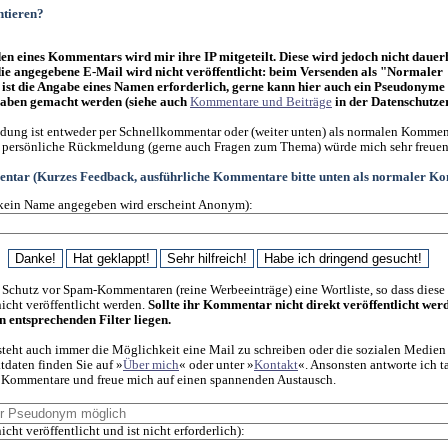
tieren?
n eines Kommentars wird mir ihre IP mitgeteilt. Diese wird jedoch nicht dauer
die angegebene E-Mail wird nicht veröffentlicht: beim Versenden als "Normaler
st die Angabe eines Namen erforderlich, gerne kann hier auch ein Pseudonyme
ben gemacht werden (siehe auch
Kommentare und Beiträge
in der Datenschutze
ung ist entweder per Schnellkommentar oder (weiter unten) als normalen Kommen
 persönliche Rückmeldung (gerne auch Fragen zum Thema) würde mich sehr freuen
ntar (Kurzes Feedback, ausführliche Kommentare bitte unten als normaler K
kein Name angegeben wird erscheint Anonym):
 Schutz vor Spam-Kommentaren (reine Werbeeinträge) eine Wortliste, so dass diese
cht veröffentlicht werden.
Sollte ihr Kommentar nicht direkt veröffentlicht wer
en entsprechenden Filter liegen.
steht auch immer die Möglichkeit eine Mail zu schreiben oder die sozialen Medien
daten finden Sie auf »
Über mich
« oder unter »
Kontakt
«. Ansonsten antworte ich t
f Kommentare und freue mich auf einen spannenden Austausch.
icht veröffentlicht und ist nicht erforderlich):