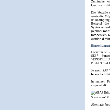
Zumindest wa
Quelltext-Edi
Die Vorteile 
sowie die Mö
IF-Bedingung
Beispiel di
Syntaxhervor
alphanumeri
(
tatsächlich 
werden direkt
Einstellunge
Dieser neue E
SE37 – Funct
>EINSTELLUNGE
Punkt "Front-
Je nach SAP V
basierter Edi
In meinen Fa
ausgewählt.
Screenshot © 
Alternativ be