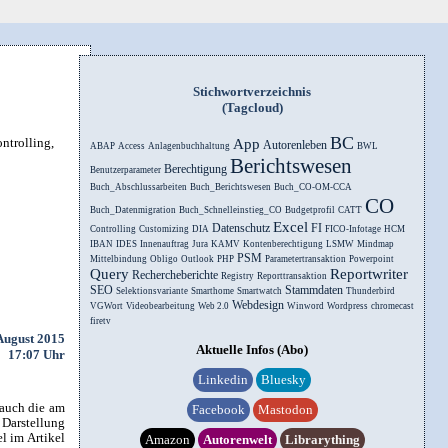
Stichwortverzeichnis
(Tagcloud)
BC
ntrolling,
App
Autorenleben
ABAP
Access
Anlagenbuchhaltung
BWL
Berichtswesen
Berechtigung
Benutzerparameter
Buch_Abschlussarbeiten
Buch_Berichtswesen
Buch_CO-OM-CCA
CO
Buch_Datenmigration
Buch_Schnelleinstieg_CO
Budgetprofil
CATT
Excel
Datenschutz
FI
Controlling
Customizing
DIA
FICO-Infotage
HCM
IBAN
IDES
Innenauftrag
Jura
KAMV
Kontenberechtigung
LSMW
Mindmap
PSM
Mittelbindung
Obligo
Outlook
PHP
Parametertransaktion
Powerpoint
Query
Reportwriter
Rechercheberichte
Registry
Reporttransaktion
SEO
Stammdaten
Selektionsvariante
Smarthome
Smartwatch
Thunderbird
Webdesign
VGWort
Videobearbeitung
Web 2.0
Winword
Wordpress
chromecast
firetv
 August 2015
Aktuelle Infos (Abo)
17:07 Uhr
Linkedin
Bluesky
auch die am
Facebook
Mastodon
 Darstellung
l im Artikel
Amazon
Autorenwelt
Librarything