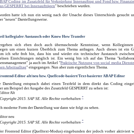
BAP Coding im Zusatzfeld für Verknüpfung Innenauftrag und Fond bzw. Finanzi
atus GESPERRT bei Innenaufträgen
" beschrieben wurden.
orden hatte ich nun ein wenig nach der Ursache dieses Unterschieds gesucht u
er "neuen" Darstellungsweise.
eil kollegialer Austausch oder Know How Transfer
ergeben sich eben doch auch überraschende Kenntnisse, wenn Kolleginne
legen um einen kurzen Überblick zum Thema anfragen. Auch dieses ist ein G
um ich sehr froh bin, dass hin und wieder ein technischer Austausch zwische
zelnen Einrichtungen möglich ist. Ein wenig bin ich auf das Thema "
kollabora
ensmanagement" ja auch im Artikel "
Praktische Nutzung von social media Dienste
en Arbeitsalltag
" eingegangen. Nun aber zum eigentlichen Thema.
rontend-Editor alt/neu bzw. Quellcode-basiert/Text-basierter ABAP Editor
he Darstellung entsprach dabei einen Textfeld in dem direkt das Coding einge
ier am Beispiel der Ausgabe des Zusatzfeld GESPERRT zu sehen ist:
*
Copyright 2015. SAP SE. Alle Rechte vorbehalten
ch moderne Form der Darstellung war dann wie folgt zu sehen.
*
Copyright 2015. SAP SE. Alle Rechte vorbehalten
der Frontend Editor (Quelltext-Modus) eingebunden der jedoch vorher aktiviert 