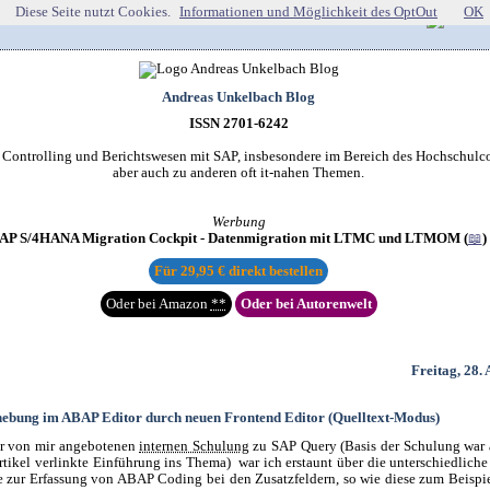
Diese Seite nutzt Cookies.
Informationen und Möglichkeit des OptOut
OK
Andreas Unkelbach Blog
ISSN 2701-6242
r Controlling und Berichtswesen mit SAP, insbesondere im Bereich des Hochschulco
aber auch zu anderen oft it-nahen Themen.
Werbung
AP S/4HANA Migration Cockpit - Datenmigration mit LTMC und LTMOM (
📖
)
Für
29,95 €
direkt bestellen
Oder bei Amazon
**
Oder bei Autorenwelt
Freitag, 28.
ebung im ABAP Editor durch neuen Frontend Editor (Quelltext-Modus)
r von mir angebotenen
internen Schulung
zu SAP Query (Basis der Schulung war 
rtikel verlinkte Einführung ins Thema) war ich erstaunt über die unterschiedliche
e zur Erfassung von ABAP Coding bei den Zusatzfeldern, so wie diese zum Beispie