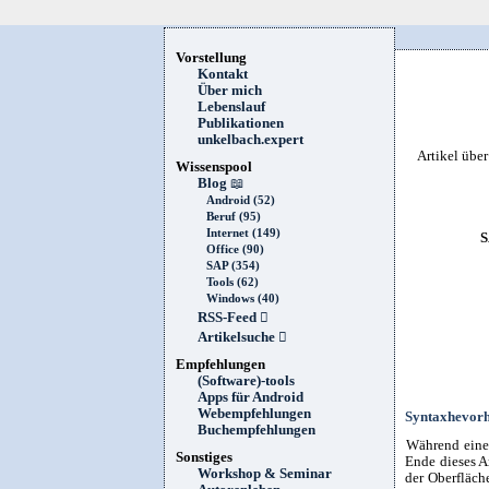
Vorstellung
Kontakt
Über mich
Lebenslauf
Publikationen
unkelbach.expert
Artikel übe
Wissenspool
Blog
📖
Android (52)
Beruf (95)
Internet (149)
S
Office (90)
SAP (354)
Tools (62)
Windows (40)
RSS-Feed

Artikelsuche

Empfehlungen
(Software)-tools
Apps für Android
Webempfehlungen
Syntaxhevorh
Buchempfehlungen
Während eine
Sonstiges
Ende dieses A
Workshop & Seminar
der Oberfläch