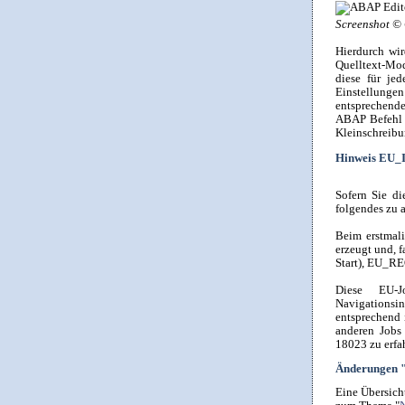
Screenshot © 
Hierdurch wir
Quelltext-Mod
diese für je
Einstellunge
entsprechend
ABAP Befehl i
Kleinschreibu
Hinweis EU_
Sofern Sie d
folgendes zu 
Beim erstmali
erzeugt und, 
Start), EU_RE
Diese EU-Jo
Navigationsin
entsprechend 
anderen Jobs
18023 zu erfa
Änderungen "
Eine Übersich