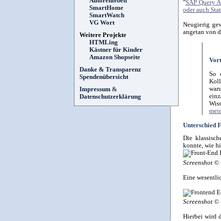
Autorenleben
"
SAP Query A
SmartHome
oder auch St
SmartWatch
VG Wort
Neugierig gew
angetan von d
Weitere Projekte
HTMLing
Kästner für Kinder
Amazon Shopseite
Vort
Danke & Transparenz
So 
Spendenübersicht
Kol
war
Impressum
&
ein
Datenschutzerklärung
Wiss
mein
Unterschied F
Die klassisc
konnte, wie h
Screenshot © 
Eine wesentli
Screenshot © 
Hierbei wird 