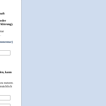
haft
 oder
rklärung).
tar
.
ommentar)
den, kann
 zu nutzen.
atsächlich