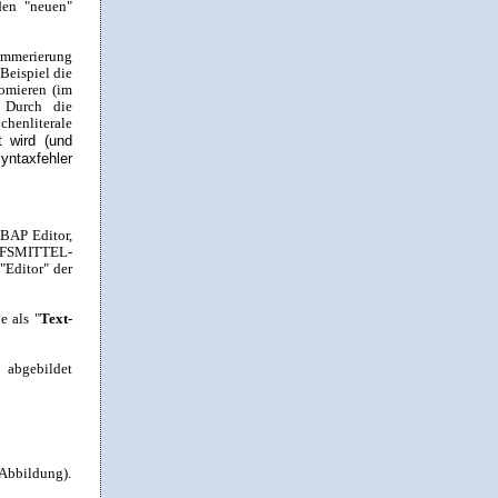
den "neuen"
nummerierung
eispiel die
omieren (im
 Durch die
henliterale
t wird (und
yntaxfehler
ABAP Editor,
ILFSMITTEL-
"Editor" der
e als "
Text-
 abgebildet
 Abbildung).