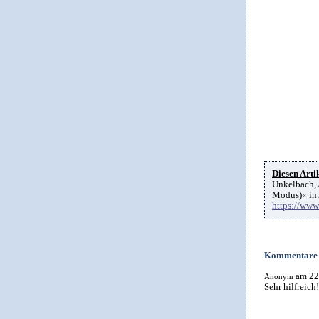
Diesen Artik
Unkelbach, 
Modus)« in 
https://ww
Kommentare
am 22
Anonym
Sehr hilfreich!