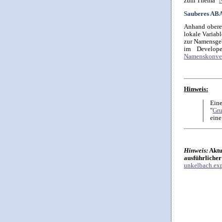
zum Thema "
N
Sauberes AB
Anhand oberes
lokale Variab
zur Namensgeb
im Develop
Namenskonve
Hinweis:
Eine
"
Gr
eine
Hinweis:
Aktu
ausführlicher
unkelbach.exp