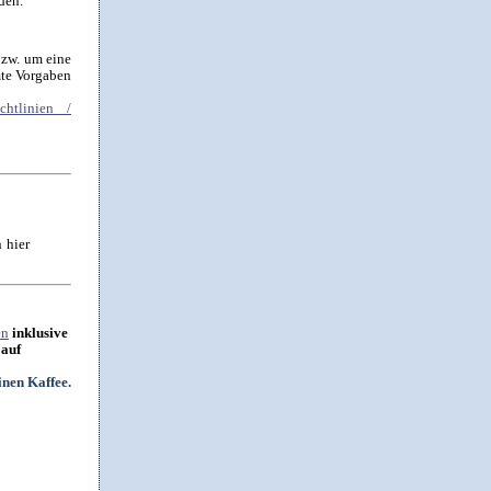
den.
bzw. um eine
mte Vorgaben
chtlinien /
 hier
en
inklusive
 auf