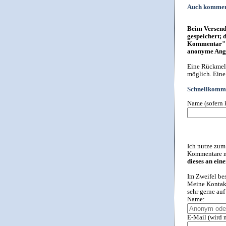
Auch kommen
Beim Versende
gespeichert; 
Kommentar" i
anonyme Anga
Eine Rückmeld
möglich. Eine
Schnellkomme
Name (sofern 
Ich nutze zum
Kommentare ni
dieses an ein
Im Zweifel be
Meine Kontakt
sehr gerne au
Name:
E-Mail (wird n