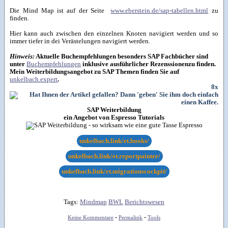
Die Mind Map ist auf der Seite
www.eberstein.de/sap-tabellen.html
zu
finden.
Hier kann auch zwischen den einzelnen Knoten navigiert werden und so
immer tiefer in dei Verästelungen navigiert werden.
Hinweis:
Aktuelle Buchempfehlungen besonders SAP Fachbücher sind
unter
Buchempfehlungen
inklusive ausführlicher Rezenssionenzu finden.
Mein Weiterbildungsangebot zu SAP Themen finden Sie auf
unkelbach.expert
.
8x
SAP Weiterbildung
ein Angebot von Espresso Tutorials
unkelbach.link/et.books/
unkelbach.link/et.reportpainter/
unkelbach.link/et.migrationscockpit/
Tags:
Mindmap
BWL
Berichtswesen
-
-
Keine Kommentare
Permalink
Tools