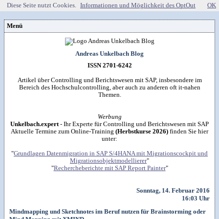
Diese Seite nutzt Cookies.
Informationen und Möglichkeit des OptOut
OK
Menü
Vorstellung
Kontakt
Wissenspool
Andreas Unkelbach Blog
Über mich
Blog
📖
Lebenslauf
Empfehlungen
ISSN 2701-6242
Android (52)
Publikationen
(Software)-tools
Beruf (95)
Sonstiges
unkelbach.expert
Apps für Android
Artikel über Controlling und Berichtswesen mit SAP, insbesondere im
Internet (149)
Workshop & Seminar
Webempfehlungen
Bereich des Hochschulcontrolling, aber auch zu anderen oft it-nahen
Weitere Projekte
Office (90)
Autorenleben
Buchempfehlungen
Themen.
HTMLing
SAP (354)
SmartHome
Danke & Transparenz
Kästner für Kinder
Tools (62)
SmartWatch
Spendenübersicht
Amazon Shopseite
Windows (40)
VG Wort
Werbung
Impressum
RSS-Feed
&

Datenschutzerklärung
Unkelbach.expert
- Ihr Experte für Controlling und Berichtswesen mit SAP
Artikelsuche

Aktuelle Termine zum Online-Training
(Herbstkurse 2026)
finden Sie hier
unter:
"
Grundlagen Datenmigration in SAP S/4HANA mit Migrationscockpit und
Migrationsobjektmodellierer
"
"
Rechercheberichte mit SAP Report Painter
"
Sonntag, 14. Februar 2016
16:03 Uhr
Mindmapping und Sketchnotes im Beruf nutzen für Brainstorming oder