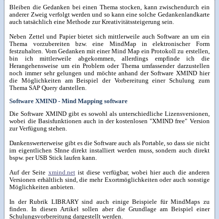
Bleiben die Gedanken bei einen Thema stocken, kann zwischendurch ein
anderer Zweig verfolgt werden und so kann eine solche Gedankenlandkarte
auch tatsächlich eine Methode zur Kreativitätssteigerung sein.
Neben Zettel und Papier bietet sich mittlerweile auch Software an um ein
Thema vorzubereiten bzw. eine MindMap in elektronischer Form
festzuhalten. Vom Gedanken mit einer Mind Map ein Protokoll zu erstellen,
bin ich mittlerweile abgekommen, allerdings empfinde ich die
Herangehensweise um ein Problem oder Thema umfassender darzustellen
noch immer sehr gelungen und möchte anhand der Software XMIND hier
die Möglichkeiten am Beispiel der Vorbereitung einer Schulung zum
Thema SAP Query darstellen.
Software XMIND - Mind Mapping software
Die Software XMIND gibt es sowohl als unterschiedliche Lizensversionen,
wobei die Basisfunktionen auch in der kostenlosen "XMIND free" Version
zur Verfügung stehen.
Dankenswerterweise gibt es die Software auch als Portable, so dass sie nicht
im eigentlichen SInne direkt installiert werden muss, sondern auch direkt
bspw. per USB Stick laufen kann.
Auf der Seite
xmind.net
ist diese verfügbar, wobei hier auch die anderen
Versionen erhältlich sind, die mehr Exortmöglichkeiten oder auch sonstige
Möglichkeiten anbieten.
In der Rubrik LIBRARY sind auch einige Beispiele für MindMaps zu
finden. In diesen Artikel sollen aber die Grundlage am Beispiel einer
Schulungsvorbereitung dargestellt werden.