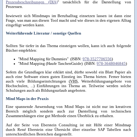
Prozessbeschreibungen (DIA)
" tatsächlich für die Darstellung von
Prozessen.
Inwieweit sich Mindmaps im Berufsalltag einsetzen lassen ist dann eine
Frage, was man aus diesen Tool macht und wie dieses in den eigenen Alltag
eingefügt werden kann.
Weiterführende Literatur / sonstige Quellen
Sollten Sie tiefer in das Thema einsteigen wollen, kann ich auch folgende
Bücher empfehlen:
"Mind Mapping für Dummies" (ISBN:
978-3527706556
)
"Mind Mapping (Haufe TaschenGuide) (ISBN:
978-3648046845
)
Sofern die Grundlagen klar erklärt sind, dürfte sowohl ein Blatt Papier als
auch eine Software einen guten Einstieg ins Thema bieten. Ferner bieten
auch viele Bildungseinrichtungen (
VHS
, Weiterbildungsangebote von
Hochschulen, ...) Einführungen ins Thema an. Teilweise werden solche
Schulungen auch als Bildungsurlaub angeboten.
Mind Maps in der Praxis
Eine spannende Anwendung von Mind Maps ist nicht nur im kreativen
Bereich möglich sondern auch zur Darstellung von technischen
Zusammenhängen eine gut Methode einen Überblick zu erhalten.
Auf der Seite von Eberstein Consulting ist mit Hilfe einer Mindmap
durch René Eberstein eine Übersicht über einzelne SAP Tabellen nach
unterschiedlichen Bereichen dargestellt.