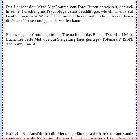
Das Konzept der "Mind Map" wurde von Tony Buzan entwickelt, der sich
in seiner Forschung als Psychologe damit beschäftigte, wie ein Thema auf
kreative natürliche Weise im Gehirn verarbeitet und ein komplexes Thema
direkt erschlossen und gemerkt werden kann.
Eine sehr gute Grundlage in das Thema bietet das Buch: "Das Mind-Map-
Buch: Die beste Methode zur Steigerung Ihres geistigen Potenzials"
ISBN:
978-3868824414
.
Hier wird sehr ausführlich die Methode erläutert, auf die ich nur am Rande
eingehen möchte. Nebenbei ist dieses Buch auch, wie im Artikel "
Onleihe -