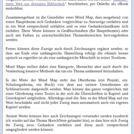
mein Weg zur digitalen Bibliothek
" beschrieben, per Onleihe als eBook
ausleihbar.
Zusammengefasst ist die Grundidee einer Mind Map, dass ausgehend von
einen Hauptthema sich Gedanken vergleichbar zu Astzweige entfalten und
in ein Wort entsprechend entfalten und so eine Gedankenlandkarte sich
entfaltet. Diese Worte können in Großbuchstaben (für Hauptthemen) oder
auch mit Farben zu unterschiedlichen Themenbereichen hervorgehoben
werden.
Ferner können diese Zweige auch durch Zeichnungen ergänzt werden, so
dass am Ende eine umfangreiche Darstellung erfolgt die oftmals besser
optisch zu ergreifen ist als eine umfangreiche Mitschrift in reiner Textform.
Mind Maps stellen dabei eine Kategorie, Hierarchie aber auch durch die
Verästelung kreative Methode dar um ein Thema umfassend festzuhalten.
In der Mitte der Mind Map steht das Oberthema (ein Projekt, ein
Schulungsthema, ein Buch) von dem aus weitere Unterthemen als
Schlüsselworte dargestellt werden. Man könnte das ganze vergleichen mit
einer Gliederung eines Textes in der sich die Überschriften in Kapitel und
Unterkapitel aufgliedern. Alleridngs sind die Äste in der Mind Map auf ein
Wort beschränkt und nicht jeder Zweig muss automatisch auch ein eigenes
Kapitel werden.
Anstatt Worte können hier auch Zeichnungen verwendet werden (wodurch
ich wieder auf das Thema SketchNote gelandet bin), so dass hier sich Zweig
für Zweig neue Gedanken entfalten und diese auch entsprechend
umgegliedert werden können.