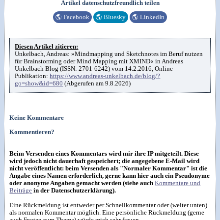
Artikel datenschutzfreundlich teilen
🌎
Facebook
🌎
Bluesky
🌎
LinkedIn
Diesen Artikel zitieren:
Unkelbach, Andreas: »Mindmapping und Sketchnotes im Beruf nutzen
für Brainstorming oder Mind Mapping mit XMIND« in Andreas
Unkelbach Blog (ISSN: 2701-6242) vom 14.2.2016, Online-
Publikation:
https://www.andreas-unkelbach.de/blog/?
go=show&id=680
(Abgerufen am 9.8.2026)
Keine Kommentare
Kommentieren?
Beim Versenden eines Kommentars wird mir ihre IP mitgeteilt. Diese
wird jedoch nicht dauerhaft gespeichert; die angegebene E-Mail wird
nicht veröffentlicht: beim Versenden als "Normaler Kommentar" ist die
Angabe eines Namen erforderlich, gerne kann hier auch ein Pseudonyme
oder anonyme Angaben gemacht werden (siehe auch
Kommentare und
Beiträge
in der Datenschutzerklärung).
Eine Rückmeldung ist entweder per Schnellkommentar oder (weiter unten)
als normalen Kommentar möglich. Eine persönliche Rückmeldung (gerne
auch Fragen zum Thema) würde mich sehr freuen.