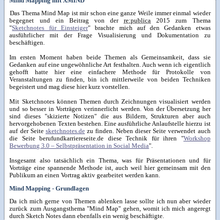
Mind Mapping mit XMIND
Das Thema Mind Map ist mir schon eine ganze Weile immer einmal wieder
begegnet und ein Beitrag von der
re:publica
2015 zum Thema
"
Sketchnotes für Einsteiger
" brachte mich auf den Gedanken etwas
ausführlicher mit der Frage Visualisierung und Dokumentation zu
beschäftigen.
Im ersten Moment haben beide Themen als Gemeinsamkeit, dass sie
Gedanken auf eine ungewöhnliche Art festhalten. Auch wenn ich eigentlich
gehofft hatte hier eine einfachere Methode für Protokolle von
Veranstaltungen zu finden, bin ich mittlerweile von beiden Techniken
begeistert und mag diese hier kurz vorstellen.
Mit Sketchnotes können Themen durch Zeichnungen visualisiert werden
und so besser in Vorträgen verinnerlicht werden. Von der Übersetzung her
sind dieses "skizierte Notizen" die aus Bildern, Strukturen aber auch
hervorgehobenen Texten bestehen. Eine ausführliche Anlaufstelle hierzu ist
auf der Seite
sketchnotes.de
zu finden. Neben dieser Seite verwendet auch
die Seite berufundkarriereseite.de diese Technik für ihren "
Workshop
Bewerbung 3.0 – Selbstpräsentation in Social Media
".
Insgesamt also tatsächlich ein Thema, was für Präsentationen und für
Vorträge eine spannende Methode ist, auch weil hier gemeinsam mit den
Publikum an einen Vortrag aktiv gearbeitet werden kann.
Mind Mapping - Grundlagen
Da ich mich gerne von Themen ablenken lasse sollte ich nun aber wieder
zurück zum Ausgangsthema "Mind Map" gehen, womit ich mich angeregt
durch Sketch Notes dann ebenfalls ein wenig beschäftigte.