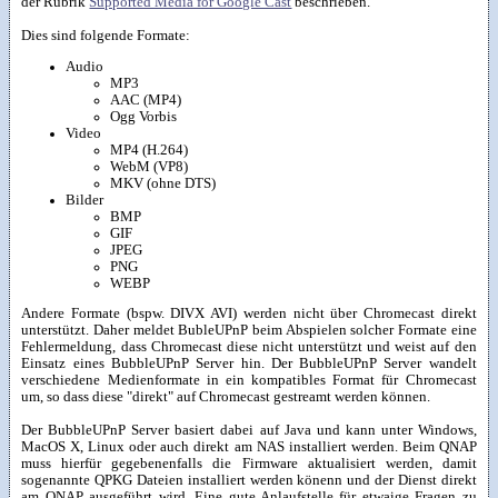
der Rubrik
Supported Media for Google Cast
beschrieben.
Dies sind folgende Formate:
Audio
MP3
AAC (MP4)
Ogg Vorbis
Video
MP4 (H.264)
WebM (VP8)
MKV (ohne DTS)
Bilder
BMP
GIF
JPEG
PNG
WEBP
Andere Formate (bspw. DIVX AVI) werden nicht über Chromecast direkt
unterstützt. Daher meldet BubleUPnP beim Abspielen solcher Formate eine
Fehlermeldung, dass Chromecast diese nicht unterstützt und weist auf den
Einsatz eines BubbleUPnP Server hin. Der BubbleUPnP Server wandelt
verschiedene Medienformate in ein kompatibles Format für Chromecast
um, so dass diese "direkt" auf Chromecast gestreamt werden können.
Der BubbleUPnP Server basiert dabei auf Java und kann unter Windows,
MacOS X, Linux oder auch direkt am NAS installiert werden. Beim QNAP
muss hierfür gegebenenfalls die Firmware aktualisiert werden, damit
sogenannte QPKG Dateien installiert werden könenn und der Dienst direkt
am QNAP ausgeführt wird. Eine gute Anlaufstelle für etwaige Fragen zu