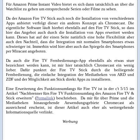
Für Amazon Prime Instant Video bietet es sich dann tatsächlich an über die
Watchlist zu gehen um entsprechende Serien oder Filme zu sehen.
Da der Amazon Fire TV Stick auch noch die Installation von verschiedenen
Apps anbietet verfolgt dieser ein anderes Konzept als Chromecast. Die
eigentliche Software läuft hierbei ebenfalls auf den Fire TV Stick, so dass
hier das Angebot auch durch die Installation von Apps erweitert werden
kann. Dieses hat auf der einen Seite natürlich eine hohe Flexibilität aber
auch den Nachteil, dass die Integration mit normalen Smartphones etwas
schwieriger ist. Immerhin wird hier aber auch das Spiegeln des Smartphones
per Miracast angeboten.
Da auch die Fire TV Fernbedienungs-App ebenfalls als etwas sturr
bezeichnet werden kann, ist mir hier tatsächlich Chromecast ein wenig
lieber. Dafür punktet der Fire TV Stick durch die beiliegende
Fernbedienung, die einfache Integration der Mediatheken von ARD und
ZDF und der Möglichkeit am Stick direkt Apps zu installieren.
Eine Erweiterung des Funktionsumfangs für Fire TV ist in der c't 5/15 im
Artikel "Nachbrenner fürs Fire TV Funktionsumfang des Amazon Fire TV &
Stick erweitern" (
Permalink
) beschrieben. Da mir für über Prime und die
Mediatheken hinausgehende Anwendungsgebiete Chromecast als
ausreichend erscheint, ist dieser Artikel auch eher als weitergehende
Informationsquelle verlinkt.
Werbung