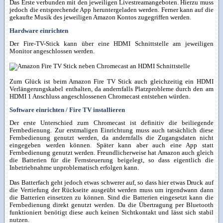
Das Erste verbunden mit den jeweiligen Livestreamangeboten. Hierzu muss
jedoch die entsprechende App heruntergeladen werden. Ferner kann auf die
gekaufte Musik des jeweiligen Amazon Kontos zugegriffen werden.
Hardware einrichten
Der Fire-TV-Stick kann über eine HDMI Schnittstelle am jeweiligen
Monitor angeschlossen werden.
Zum Glück ist beim Amazon Fire TV Stick auch gleichzeitig ein HDMI
Verlängerungskabel enthalten, da andernfalls Platzprobleme durch den am
HDMI 1 Anschluss angeschlossenen Chromecast entstehen würden.
Software einrichten / Fire TV installieren
Der erste Unterschied zum Chromecast ist definitiv die beiliegende
Fernbedienung. Zur erstmaligen Einrichtung muss auch tatsächlich diese
Fernbedienung genutzt werden, da andernfalls die Zugangsdaten nicht
eingegeben werden können. Später kann aber auch eine App statt
Fernbedienung genutzt werden. Freundlicherweise hat Amazon auch gleich
die Batterien für die Fernsteuerung beigelegt, so dass eigentlich die
Inbetriebnahme unproblematisch erfolgen kann.
Das Batterfach geht jedoch etwas schwerer auf, so dass hier etwas Druck auf
die Vertiefung der Rückseite ausgeübt werden muss um irgendwann dann
die Batterien einsetzen zu können. Sind die Batterien eingesetzt kann die
Fernbedienung direkt genutzt werden. Da die Übertragung per Bluetooth
funktioniert benötigt diese auch keinen Sichtkontakt und lässt sich stabil
nutzen.