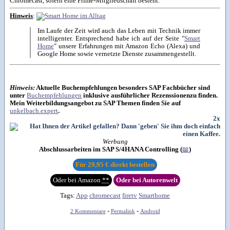
Chromecast, sofern eine Prime-Mitgliedschaft besteht.
Hinweis
:
Im Laufe der Zeit wird auch das Leben mit Technik immer
intelligenter. Entsprechend habe ich auf der Seite "
Smart
Home
" unsere Erfahrungen mit Amazon Echo (Alexa) und
Google Home sowie vernetzte Dienste zusammengestellt.
Hinweis:
Aktuelle Buchempfehlungen besonders SAP Fachbücher sind
unter
Buchempfehlungen
inklusive ausführlicher Rezenssionenzu finden.
Mein Weiterbildungsangebot zu SAP Themen finden Sie auf
unkelbach.expert
.
2x
Werbung
Abschlussarbeiten im SAP S/4HANA Controlling (
📖
)
Für
29,95 €
direkt bestellen
Oder bei Amazon
**
Oder bei Autorenwelt
Tags:
App
chromecast
firetv
Smarthome
-
-
2 Kommentare
Permalink
Android