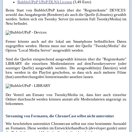
BubbleUPnP UPnP/DLNA License
(3,49 Euro)
Beim Start von BubbleUPnP kann über die "Registerkarte" DEVICES
sowohl das Ausgabegerät (Renderer) als auch die Quelle (Libraries) gewählt
werden. Sofern sich ein Twonky Server (in unserem Fall TwonkyMedia) im
Netz befindet.
Ferner könnte auch auf die lokal am Smartphone befindlichen Daten
zugegriffen werden. Hierzu muss nur statt der Quelle "TwonkyMedia" die
Option "Local Media Server" ausgewählt werden.
Sind die Quelen entsprechend ausgewählt könenn über die "Registerkarte"
LIBRARY die einzelnen Mediendateien auf demTwonkeyserver (oder
sonstiger Quelle) ausgewählt werden. Die ausgewählte(n) Datei(en) wird
bzw. werden in die Playlist geschoben, so dass sich auch mehrere Filme
(fast) unterbrechungsfrei hintereinander ansehen lassen.
Der Vorteil am Einsatz von TwonkyMedia ist, dass hier auch einzelne
Ordner durchsucht werden können anstatt alle Mediendateien angezeigt zu
bekommen.
Streaming von Formaten, die ChromeCast selbst nicht unterstützt
Wie beschrieben unterstützt Chromecast selbst nur eine bestimmte Auswahl
an Formaten. Diese werden im Entwicklerhandbuch (developer guide) unter