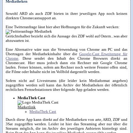
Mediatheken
Sowohl ARD als auch ZDF bieten in ihrer jeweiligen App noch keinen
direkten Chromecastsupport an.
Eine Twitteranfrage lässt hier aber Hoffnungen für die Zukunft wecken:
Gerüchtehalber bezieht sich die Aussage des ZDF wohl auf Ostern...was aber
abzuwarten ist.
Eine Alternative wäre nun die Verwendung von Chrome am PC und das
Übertragen der Mediathekinhalte über die
Google-Cast Erweiterung für
Chrome
. Diese sendet den Inhalt des Chrome Browsers direkt an
Chromecast. Hier muss jedoch dann ein Rechner mit Google Chrome
laufen. Ferner können, sofern am Rechner noch weitere Fenster offen sind,
die Filme oder Inhalte nicht im Vollbild dargestellt werden.
Sofern nicht auf Livestreams (die leider kein Mediaformat angeben)
zugegriffen werden soll kann das Archiv der Mediatheken der öffetnlich
rechtlichen Fernsehstationen über folgende App geladen werden.
MediaThek Cast
Marketlink
MediaThek Cast
Durch diese App kann direkt auf die Mediatheken von arte, ARD, ZDF und
3Sat zugegriffen werden. Leider ist hier das Streaming aber nur über die
Streams möglich, die im Archiv des jeweiligen Anbieters hinterlegt sind.