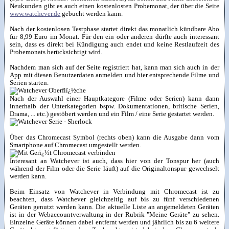
Neukunden gibt es auch einen kostenlosten Probemonat, der über die Seite
www.watchever.de
gebucht werden kann.
Nach der kostenlosen Testphase startet direkt das monatlich kündbare Abo
für 8,99 Euro im Monat. Für den ein oder anderen dürfte auch interessant
sein, dass es direkt bei Kündigung auch endet und keine Restlaufzeit des
Probemonats berücksichtigt wird.
Nachdem man sich auf der Seite registriert hat, kann man sich auch in der
App mit diesen Benutzerdaten anmelden und hier entsprechende Filme und
Serien starten.
Nach der Auswahl einer Hauptkategore (Filme oder Serien) kann dann
innerhalb der Unterkategorien bspw. Dokumentationen, britische Serien,
Drama, ... etc.) gestöbert werden und ein Film / eine Serie gestartet werden.
Über das Chromecast Symbol (rechts oben) kann die Ausgabe dann vom
Smartphone auf Chromecast umgestellt werden.
Interesant an Watchever ist auch, dass hier von der Tonspur her (auch
während der Film oder die Serie läuft) auf die Originaltonspur gewechselt
werden kann.
Beim Einsatz von Watchever in Verbindung mit Chromecast ist zu
beachten, dass Watchever gleichzeitig auf bis zu fünf verschiedenen
Geräten genutzt werden kann. Die aktuelle Liste an angemeldeten Geräten
ist in der Webaccountverwaltung in der Rubrik "Meine Geräte" zu sehen.
Einzelne Geräte können dabei entfernt werden und jährlich bis zu 6 weitere