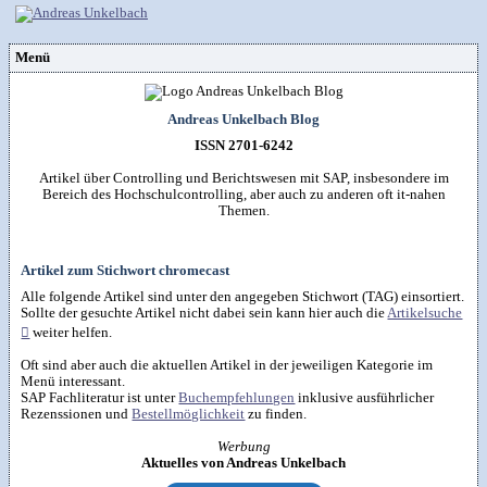
Menü
Vorstellung
Kontakt
Wissenspool
Andreas Unkelbach Blog
Über mich
Blog
📖
Lebenslauf
Empfehlungen
ISSN 2701-6242
Android (52)
Publikationen
(Software)-tools
Beruf (95)
Sonstiges
unkelbach.expert
Apps für Android
Artikel über Controlling und Berichtswesen mit SAP, insbesondere im
Internet (149)
Workshop & Seminar
Webempfehlungen
Bereich des Hochschulcontrolling, aber auch zu anderen oft it-nahen
Weitere Projekte
Office (90)
Autorenleben
Buchempfehlungen
Themen.
HTMLing
SAP (354)
SmartHome
Danke & Transparenz
Kästner für Kinder
Tools (62)
SmartWatch
Spendenübersicht
Amazon Shopseite
Windows (40)
VG Wort
Impressum
RSS-Feed
&

Datenschutzerklärung
Artikel zum Stichwort chromecast
Artikelsuche

Alle folgende Artikel sind unter den angegeben Stichwort (TAG) einsortiert.
Sollte der gesuchte Artikel nicht dabei sein kann hier auch die
Artikelsuche

weiter helfen.
Oft sind aber auch die aktuellen Artikel in der jeweiligen Kategorie im
Menü interessant.
SAP Fachliteratur ist unter
Buchempfehlungen
inklusive ausführlicher
Rezenssionen und
Bestellmöglichkeit
zu finden.
Werbung
Aktuelles von Andreas Unkelbach