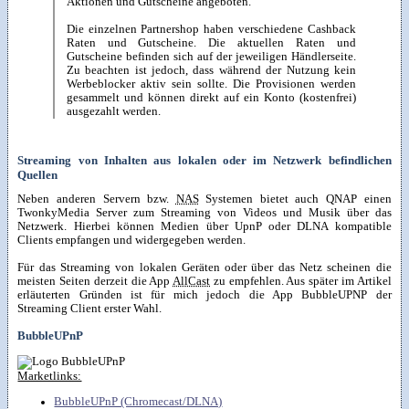
Aktionen und Gutscheine angeboten.
Die einzelnen Partnershop haben verschiedene Cashback
Raten und Gutscheine. Die aktuellen Raten und
Gutscheine befinden sich auf der jeweiligen Händlerseite.
Zu beachten ist jedoch, dass während der Nutzung kein
Werbeblocker aktiv sein sollte. Die Provisionen werden
gesammelt und können direkt auf ein Konto (kostenfrei)
ausgezahlt werden.
Streaming von Inhalten aus lokalen oder im Netzwerk befindlichen
Quellen
Neben anderen Servern bzw.
NAS
Systemen bietet auch QNAP einen
TwonkyMedia Server zum Streaming von Videos und Musik über das
Netzwerk. Hierbei können Medien über UpnP oder DLNA kompatible
Clients empfangen und widergegeben werden.
Für das Streaming von lokalen Geräten oder über das Netz scheinen die
meisten Seiten derzeit die App
AllCast
zu empfehlen. Aus später im Artikel
erläuterten Gründen ist für mich jedoch die App BubbleUPNP der
Streaming Client erster Wahl.
BubbleUPnP
Marketlinks:
BubbleUPnP (Chromecast/DLNA)