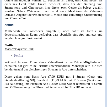
Geräte hinzugefügt werden. Zu beachten ist dabei, dass Chromecast als
einzelnes Gerät zählt. Dieses bedeutet, dass bei der Nutzung von
Smartphone und Chromecast hier direkt zwei Geräte als belegt gezählt
werden. Neben Watchever plant wohl auch MaxDome als Video-on-
Demand-Angebot der ProSiebenSat.1 Media eine zukünftige Unterstützung
von ChromeCast.
Netflix
Mittlerweile ist Watchever eingestellt, aber dafür ist Netflix im
deutschsprachigen Raum verfügbar, dass ebenfalls eine App anbietet und
vergleichbar gut funktioniert.
Netflix
Market/Playstore Link
Netflix
Während Amazon Prime einen Videodienst in der Prime Mitgliedschaft
enthalten hat gibt es bei Netflix unterschiedliche Monatspakete, die sich
bei der Anzahl der gleichzeitigen Streams je Abo unterscheiden:
Diese gehen vom Basis Abo (7,99 EUR) mit 1 Stream (Gerät und
Standardauflösung SD), Standard (11,99 EUR) mit 2 Stream (Geräte und
HD Auflösung) bis Premium Abo (15,99 Euro) wobei letztres für 4 Geräte
und Offlinenutzung die Filme und Serien auch in Ultra HD anbietet.