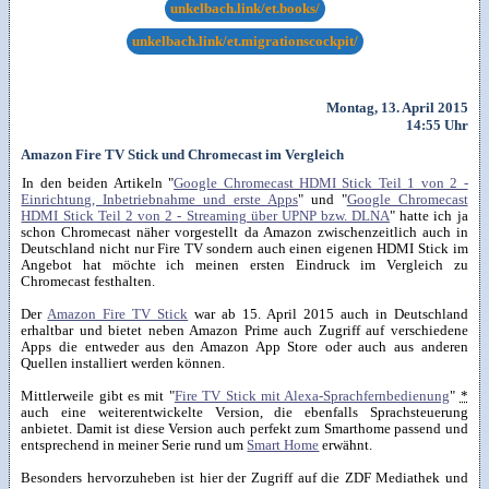
unkelbach.link/et.books/
unkelbach.link/et.migrationscockpit/
Montag, 13. April 2015
14:55 Uhr
Amazon Fire TV Stick und Chromecast im Vergleich
In den beiden Artikeln "
Google Chromecast HDMI Stick Teil 1 von 2 -
Einrichtung, Inbetriebnahme und erste Apps
" und "
Google Chromecast
HDMI Stick Teil 2 von 2 - Streaming über UPNP bzw. DLNA
" hatte ich ja
schon Chromecast näher vorgestellt da Amazon zwischenzeitlich auch in
Deutschland nicht nur Fire TV sondern auch einen eigenen HDMI Stick im
Angebot hat möchte ich meinen ersten Eindruck im Vergleich zu
Chromecast festhalten.
Der
Amazon Fire TV Stick
war ab 15. April 2015 auch in Deutschland
erhaltbar und bietet neben Amazon Prime auch Zugriff auf verschiedene
Apps die entweder aus den Amazon App Store oder auch aus anderen
Quellen installiert werden können.
Mittlerweile gibt es mit "
Fire TV Stick mit Alexa-Sprachfernbedienung
"
*
auch eine weiterentwickelte Version, die ebenfalls Sprachsteuerung
anbietet. Damit ist diese Version auch perfekt zum Smarthome passend und
entsprechend in meiner Serie rund um
Smart Home
erwähnt.
Besonders hervorzuheben ist hier der Zugriff auf die ZDF Mediathek und