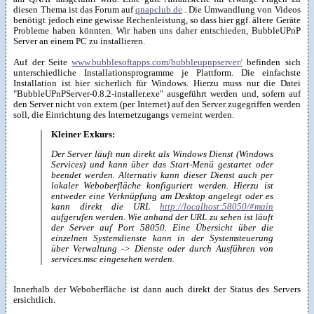
diesen Thema ist das Forum auf
qnapclub.de
. Die Umwandlung von Videos
benötigt jedoch eine gewisse Rechenleistung, so dass hier ggf. ältere Geräte
Probleme haben könnten. Wir haben uns daher entschieden, BubbleUPnP
Server an einem PC zu installieren.
Auf der Seite
www.bubblesoftapps.com/bubbleupnpserver/
befinden sich
unterschiedliche Installationsprogramme je Plattform. Die einfachste
Installation ist hier sicherlich für Windows. Hierzu muss nur die Datei
"BubbleUPnPServer-0.8.2-installer.exe" ausgeführt werden und, sofern auf
den Server nicht von extern (per Internet) auf den Server zugegriffen werden
soll, die Einrichtung des Internetzugangs verneint werden.
Kleiner Exkurs:
Der Server läuft nun direkt als Windows Dienst (Windows
Services) und kann über das Start-Menü gestartet oder
beendet werden. Alternativ kann dieser Dienst auch per
lokaler Weboberfläche konfiguriert werden. Hierzu ist
entweder eine Verknüpfung am Desktop angelegt oder es
kann direkt die URL
http://localhost:58050/#main
aufgerufen werden. Wie anhand der URL zu sehen ist läuft
der Server auf Port 58050. Eine Übersicht über die
einzelnen Systemdienste kann in der Systemsteuerung
über Verwaltung -> Dienste oder durch Ausführen von
services.msc eingesehen werden.
Innerhalb der Weboberfläche ist dann auch direkt der Status des Servers
ersichtlich.