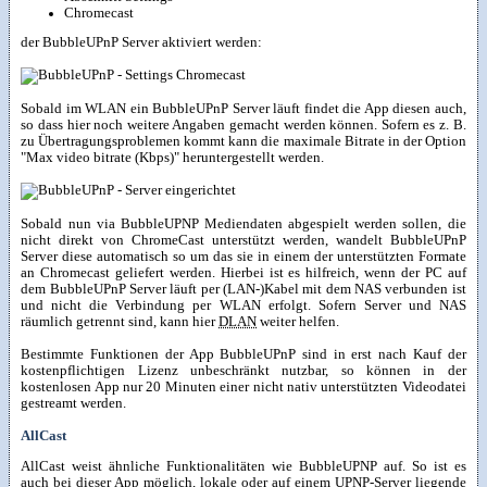
Chromecast
der BubbleUPnP Server aktiviert werden:
Sobald im WLAN ein BubbleUPnP Server läuft findet die App diesen auch,
so dass hier noch weitere Angaben gemacht werden können. Sofern es z. B.
zu Übertragungsproblemen kommt kann die maximale Bitrate in der Option
"Max video bitrate (Kbps)" heruntergestellt werden.
Sobald nun via BubbleUPNP Mediendaten abgespielt werden sollen, die
nicht direkt von ChromeCast unterstützt werden, wandelt BubbleUPnP
Server diese automatisch so um das sie in einem der unterstützten Formate
an Chromecast geliefert werden. Hierbei ist es hilfreich, wenn der PC auf
dem BubbleUPnP Server läuft per (LAN-)Kabel mit dem NAS verbunden ist
und nicht die Verbindung per WLAN erfolgt. Sofern Server und NAS
räumlich getrennt sind, kann hier
DLAN
weiter helfen.
Bestimmte Funktionen der App BubbleUPnP sind in erst nach Kauf der
kostenpflichtigen Lizenz unbeschränkt nutzbar, so können in der
kostenlosen App nur 20 Minuten einer nicht nativ unterstützten Videodatei
gestreamt werden.
AllCast
AllCast weist ähnliche Funktionalitäten wie BubbleUPNP auf. So ist es
auch bei dieser App möglich, lokale oder auf einem UPNP-Server liegende