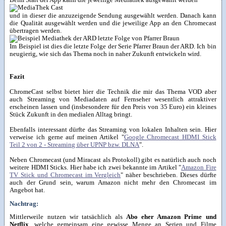
Beim Start der App kann die jeweilige Mediathek ausgewählt werden
und in dieser die anzuzeigende Sendung ausgewählt werden. Danach kann
die Qualität ausgewählt werden und die jeweilige App an den Chromecast
übertragen werden.
Im Beispiel ist dies die letzte Folge der Serie Pfarrer Braun der ARD. Ich bin
neugierig, wie sich das Thema noch in naher Zukunft entwickeln wird.
Fazit
ChromeCast selbst bietet hier die Technik die mir das Thema VOD aber
auch Streaming von Mediadaten auf Fernseher wesentlich attraktiver
erscheinen lassen und (insbesondere für den Preis von 35 Euro) ein kleines
Stück Zukunft in den medialen Alltag bringt.
Ebenfalls interessant dürfte das Streaming von lokalen Inhalten sein. Hier
verweise ich gerne auf meinen Artikel "
Google Chromecast HDMI Stick
Teil 2 von 2 - Streaming über UPNP bzw. DLNA
".
Neben Chromecast (und Miracast als Protokoll) gibt es natürlich auch noch
weitere HDMI Sticks. Hier habe ich zwei bekannte im Artikel "
Amazon Fire
TV Stick und Chromecast im Vergleich
" näher beschrieben. Dieses dürfte
auch der Grund sein, warum Amazon nicht mehr den Chromecast im
Angebot hat.
Nachtrag:
Mittlerweile nutzen wir tatsächlich als
Abo eher Amazon Prime und
Netflix
, welche gemeinsam eine gewisse Menge an Serien und Filme