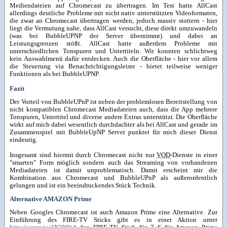
Mediendateien auf Chromecast zu übertragen. Im Test hatte AllCast
allerdings deutliche Probleme mit nicht nativ unterstützten Videoformaten,
die zwar an Chromecast übertragen werden, jedoch massiv stottern - hier
liegt die Vermutung nahe, dass AllCast versucht, diese direkt umzuwandeln
(was bei BubbleUPNP der Server übernimmt) und dabei an
Leistungsgrenzen stößt. AllCast hatte außerdem Probleme mit
unterschiedlichen Tonspuren und Untertiteln. Wir konnten schlichtweg
kein Auswahlmenü dafür entdecken. Auch die Oberfläche - hier vor allem
die Steuerung via Benachrichtigungsleiste - bietet teilweise weniger
Funktionen als bei BubbleUPNP.
Fazit
Der Vorteil von BubbleUPnP ist neben der problemlosen Bereitstellung von
nicht kompatiblen Chromecast Mediadateien auch, dass die App mehrere
Tonspuren, Untertitel und diverse andere Extras unterstützt. Die Oberfläche
wirkt auf mich dabei wesentlich durchdachter als bei AllCast und gerade im
Zusammenspiel mit BubbleUpNP Server punktet für mich dieser Dienst
eindeutig.
Insgesamt sind hiermit durch Chromecast nicht nur
VOD
-Dienste in einer
"smarten" Form möglich sondern auch das Streaming von vorhandenen
Mediadateien ist damit unproblematisch. Damit erscheint mir die
Kombination aus Chromecast und BubbleUPnP als außerordentlich
gelungen und ist ein beeindruckendes Stück Technik.
Alternative AMAZON Prime
Neben Googles Chromecast ist auch Amazon Prime eine Alternative. Zur
Einführung des FIRE-TV Sticks gibt es in einer Aktion unter