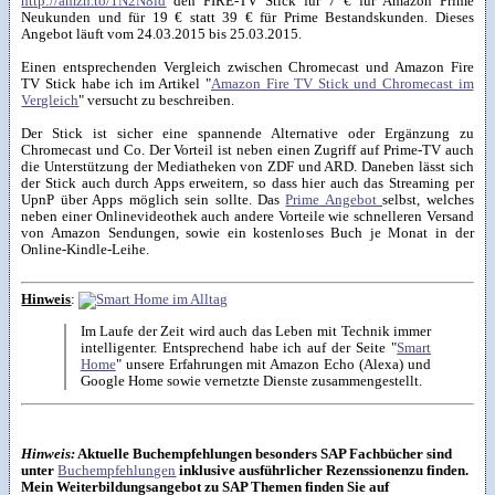
http://amzn.to/1N2N8id
den FIRE-TV Stick für 7 € für Amazon Prime
Neukunden und für 19 € statt 39 € für Prime Bestandskunden. Dieses
Angebot läuft vom 24.03.2015 bis 25.03.2015.
Einen entsprechenden Vergleich zwischen Chromecast und Amazon Fire
TV Stick habe ich im Artikel "
Amazon Fire TV Stick und Chromecast im
Vergleich
" versucht zu beschreiben.
Der Stick ist sicher eine spannende Alternative oder Ergänzung zu
Chromecast und Co. Der Vorteil ist neben einen Zugriff auf Prime-TV auch
die Unterstützung der Mediatheken von ZDF und ARD. Daneben lässt sich
der Stick auch durch Apps erweitern, so dass hier auch das Streaming per
UpnP über Apps möglich sein sollte. Das
Prime Angebot
selbst, welches
neben einer Onlinevideothek auch andere Vorteile wie schnelleren Versand
von Amazon Sendungen, sowie ein kostenloses Buch je Monat in der
Online-Kindle-Leihe.
Hinweis
:
Im Laufe der Zeit wird auch das Leben mit Technik immer
intelligenter. Entsprechend habe ich auf der Seite "
Smart
Home
" unsere Erfahrungen mit Amazon Echo (Alexa) und
Google Home sowie vernetzte Dienste zusammengestellt.
Hinweis:
Aktuelle Buchempfehlungen besonders SAP Fachbücher sind
unter
Buchempfehlungen
inklusive ausführlicher Rezenssionenzu finden.
Mein Weiterbildungsangebot zu SAP Themen finden Sie auf