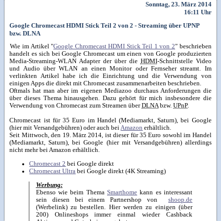
Sonntag, 23. März 2014
16:11 Uhr
Google Chromecast HDMI Stick Teil 2 von 2 - Streaming über UPNP
bzw. DLNA
Wie im Artikel "
Google Chromecast HDMI Stick Teil 1 von 2
" beschrieben
handelt es sich bei Google Chromecast um einen von Google produzierten
Media-Streaming-WLAN Adapter der über die
HDMI
-Schnittstelle Video
und Audio über WLAN an einen Monitor oder Fernseher streamt. Im
verlinkten Artikel habe ich die Einrichtung und die Verwendung von
einigen Apps die direkt mit Chromecast zusammenarbeiten beschrieben.
Oftmals hat man aber im eigenen Mediazoo durchaus Anforderungen die
über dieses Thema hinausgehen. Dazu gehört für mich insbesondere die
Verwendung von Chromecast zum Streamen über
DLNA
bzw.
UPnP
.
Chromecast ist für 35 Euro im Handel (Mediamarkt, Saturn), bei Google
(hier mit Versandgebühren) oder auch bei
Amazon
erhältlich.
Seit Mittwoch, den 19. März 2014, ist dieser für 35 Euro sowohl im Handel
(Mediamarkt, Saturn), bei Google (hier mit Versandgebühren) allerdings
nicht mehr bei Amazon erhältlich.
Chromecast 2
bei Google direkt
Chromecast Ultra
bei Google direkt (4K Streaming)
Werbung:
Ebenso wie beim Thema
Smarthome
kann es interessant
sein diesen bei einem Partnershop von
shoop.de
(Werbelink) zu bestellen. Hier werden zu einigen (über
200) Onlineshops immer einmal wieder Cashback