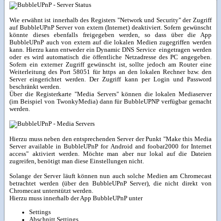
Wie erwähnt ist innerhalb des Registers "Network und Security" der Zugriff
auf BubbleUPnP Server von extern (Internet) deaktiviert. Sofern gewünscht
könnte dieses ebenfalls freigegeben werden, so dass über die App
BubbleUPnP auch von extern auf die lokalen Medien zugegriffen werden
kann. Hierzu kann entweder ein Dynamic DNS Service eingetragen werden
oder es wird automatisch die öffentliche Netzadresse des PC angegeben.
Sofern ein externer Zugriff gewünscht ist, sollte jedoch am Router eine
Weiterleitung des Port 58051 für https an den lokalen Rechner bzw. den
Server eingerichtet werden. Der Zugriff kann per Login und Password
beschränkt werden.
Über die Registerkarte "Media Servers" können die lokalen Mediaserver
(im Beispiel von TwonkyMedia) dann für BubbleUPNP verfügbar gemacht
werden.
Hierzu muss neben den entsprechenden Server der Punkt "Make this Media
Server available in BubbleUPnP for Android and foobar2000 for Internet
access" aktiviert werden. Möchte man aber nur lokal auf die Dateien
zugreifen, benötigt man diese Einstellungen nicht.
Solange der Server läuft können nun auch solche Medien am Chromecast
betrachtet werden (über den BubbleUPnP Server), die nicht direkt von
Chromecast unterstützt werden.
Hierzu muss innerhalb der App BubbleUPnP unter
Settings
Abschnitt Settings