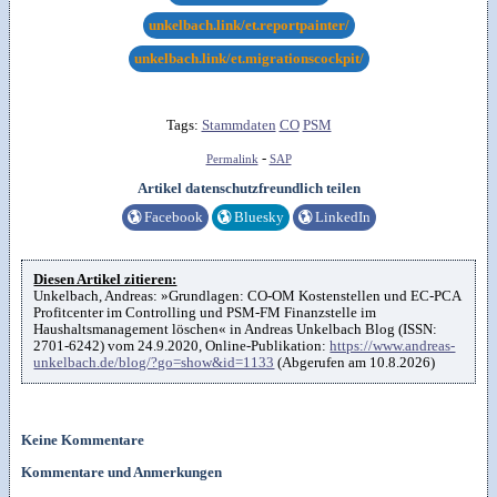
unkelbach.link/et.reportpainter/
unkelbach.link/et.migrationscockpit/
Tags:
Stammdaten
CO
PSM
-
Permalink
SAP
Artikel datenschutzfreundlich teilen
🌎
Facebook
🌎
Bluesky
🌎
LinkedIn
Diesen Artikel zitieren:
Unkelbach, Andreas: »Grundlagen: CO-OM Kostenstellen und EC-PCA
Profitcenter im Controlling und PSM-FM Finanzstelle im
Haushaltsmanagement löschen« in Andreas Unkelbach Blog (ISSN:
2701-6242) vom 24.9.2020, Online-Publikation:
https://www.andreas-
unkelbach.de/blog/?go=show&id=1133
(Abgerufen am 10.8.2026)
Keine Kommentare
Kommentare und Anmerkungen