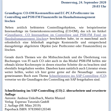
Donnerstag, 24. September 2020
20:03 Uhr
Grundlagen: CO-OM Kostenstellen und EC-PCA Profitcenter im
Controlling und PSM-FM Finanzstelle im Haushaltsmanagement
löschen
Neben zeitlich befristeten Controllingobjekten, wie beispielsweise
Innenaufträge im Gemeinkostencontrolling (CO-OM), das ich im Artikel
»
Grundlagen: CO Innenauftrag im Controlling und PSM-FM Fond im
Haushaltsmanagement löschen
« beschrieben habe, ist es manchmal auch
erforderlich eine fehlerhaft angelegte Kostenstelle und entsprechend
dazugehörige abgeleitete Objekte (wie Profitcenter oder Finanzstellen) zu
löschen.
Gerade durch Themen wie die Mitbuchtechnik und die Überleitung von
Buchungen von FI nach CO oder auch in das Modul PSM-FM helfen mir
oftmals kleine Kochrezepte in denen einzelne Schritte die zu beachten sind
ebenfalls festgehalten werden. Daneben kann natürlich auch Literatur etwas
weiter helfen, wobei ich hier gerne gerne auf die Neuauflage unseres
gemeinsames Buch zum Thema
Schnelleinstieg ins SAP Controlling (CO)
verweise wo die Grundlagen des Controlling mit SAP festgehalten sind.
Schnelleinstieg ins SAP-Controlling (CO) 2. überarbeitete und erweiterte
Auflage
Autoren:
Andreas Unkelbach, Martin Munzel
Verlag:
Espresso Tutorials GmbH
2. Auflage
(08. März 2019)
Paperback ISBN:
9783960120346