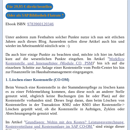
Für
29,95 €
direkt bestellen
Oder als SAP Bibliothek-Flatrate
*
Ebook ISBN:
9783960120346
Unter anderen zum Festhalten solcher Punkte nutze ich nun seit etlichen
Jahren auch dieses Blog. Ausserdem sollen diese Artikel auch hin und
wieder im Arbeitsumfeld nützlich sein :-).
Da auch hier einige Punkte zu beachten sind, möchte ich hier im Artikel
kurz auf die wesentlichen Punkte eingehen. Im Artikel "
Workflow
Kostenstelle und Innenaufträge (Module CO, PSM
)" bin ich auf die
einzelnen Schritte zur Anlage einer Kostenstelle vom Profit-Center bis hin
zur Finanzstelle im Haushaltsmanagement eingegangen.
1. Löschen einer Kostenstelle (CO-OM)
Beim Versuch eine Kostenstelle in der Stammdatenpflege zu löschen kann
es zu einer Fehlermeldung kommen, dass diese noch an anderer Stelle
genutzt wird, obgleich keine Buchungen (im Ist oder Plan) auf der
Kostenstelle vorhanden sind. Dieses liegt daran, dass beim Löschen von
Kostenstellen in der Transaktion KS02 oder KS03 über Kostenstelle->
Löschen geprüft wird, ob die Kostenstelle in Aufträgen, Zyklen oder
Abrechnungsregeln genutzt wird.
Im Artikel "
Grundlagen: Wohin mit den Kosten? Leistungsverrechnung,
Kostenverteilung und Kostenumlage im SAP CO-OM.
" sind einige dieser