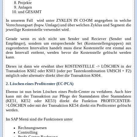
Projekte
Anlagen
und GESAMT
In unserem Fall wird unter ZYKLEN IN CO-OM angegeben in welche
Verrechnungsart (bspw. Umlage) und über welchen Zyklus und Segment die
jeweilige Kostenstelle verwendet wird.
Gerade wenn es sich nicht um Sender und Reciever (Sender und
Empfänger), sondern um entsprechende Set (Kostnestellengruppen) mit
zugeordneten Intervallen handelt muss diese Kostenstelle erst einmal aus
dem Intervall entfernt, werden bevor die Kostenstelle gelöscht werden
kann.
Dieses ist dann wie erwähnt über KOSTENSTELLE -> LÖSCHEN in der
Transaktion KS02 oder KS03 (oder per Tastenkombination UMSCH + F2)
möglich oder alternativ direkt über die Transaktion KS04.
2. Löschen eines Profitcenter (EC-PCA)
Ebenso ist nun beim Löschen eines Profit-Center zu verfahren. Auch hier
kann mit der Transaktion zur Pflege der Stammdaten über Stammdaten
(KE51, KE52 oder KE53) direkt die Funktion PROFITCENTER-
>LÖSCHEN oder mit der Transaktion KE54 direkt ein Profitcenter gelöscht
werden.
Im SAP Menü sind die Funktionen unter
Rechnungswesen
Controlling
Profit-Center-Rechnung