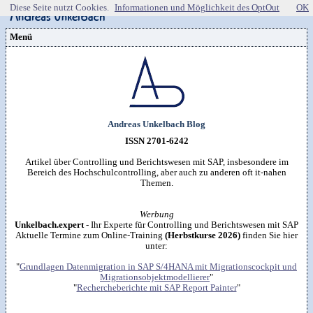
Diese Seite nutzt Cookies.
Informationen und Möglichkeit des OptOut
OK
Menü
Vorstellung
Kontakt
Wissenspool
Über mich
Blog
📖
Lebenslauf
Empfehlungen
Android (52)
Publikationen
(Software)-tools
Beruf (95)
Sonstiges
unkelbach.expert
Apps für Android
Internet (149)
Workshop & Seminar
Andreas Unkelbach Blog
Webempfehlungen
Weitere Projekte
Office (90)
Autorenleben
Buchempfehlungen
HTMLing
SAP (354)
ISSN 2701-6242
SmartHome
Danke & Transparenz
Kästner für Kinder
Tools (62)
SmartWatch
Spendenübersicht
Amazon Shopseite
Windows (40)
Artikel über Controlling und Berichtswesen mit SAP, insbesondere im
VG Wort
RSS-Feed

Impressum
&
Datenschutzerklärung
Bereich des Hochschulcontrolling, aber auch zu anderen oft it-nahen
Artikelsuche

Themen.
Werbung
Unkelbach.expert
- Ihr Experte für Controlling und Berichtswesen mit SAP
Aktuelle Termine zum Online-Training
(Herbstkurse 2026)
finden Sie hier
unter:
"
Grundlagen Datenmigration in SAP S/4HANA mit Migrationscockpit und
Migrationsobjektmodellierer
"
"
Rechercheberichte mit SAP Report Painter
"