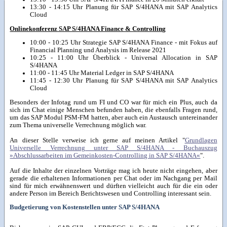
13:30 - 14:15 Uhr Planung für SAP S/4HANA mit SAP Analytics
Cloud
Onlinekonferenz SAP S/4HANA Finance & Controlling
10:00 - 10:25 Uhr Strategie SAP S/4HANA Finance - mit Fokus auf
Financial Planning und Analysis im Release 2021
10:25 - 11:00 Uhr Überblick - Universal Allocation in SAP
S/4HANA
11:00 - 11:45 Uhr Material Ledger in SAP S/4HANA
11:45 - 12:30 Uhr Planung für SAP S/4HANA mit SAP Analytics
Cloud
Besonders der Infotag rund um FI und CO war für mich ein Plus, auch da
sich im Chat einige Menschen befunden haben, die ebenfalls Fragen rund,
um das SAP Modul PSM-FM hatten, aber auch ein Austausch untereinander
zum Thema universelle Verrechnung möglich war.
An dieser Stelle verweise ich gerne auf meinen Artikel "
Grundlagen
Universelle Verrechnung unter SAP S/4HANA - Buchauszug
»Abschlussarbeiten im Gemeinkosten-Controlling in SAP S/4HANA«
".
Auf die Inhalte der einzelnen Vorträge mag ich heute nicht eingehen, aber
gerade die erhaltenen Informationen per Chat oder im Nachgang per Mail
sind für mich erwähnenswert und dürften vielleicht auch für die ein oder
andere Person im Bereich Berichtswesen und Controlling interessant sein.
Budgetierung von Kostenstellen unter SAP S/4HANA