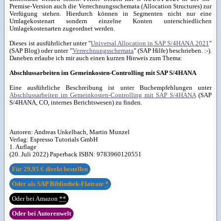
Premise-Version auch die Verrechnungsschemata (Allocation Structures) zur
Verfügung stehen. Hierdurch können in Segmenten nicht nur eine
Umlagekostenart sondern einzelne Konten unterschiedlichen
Umlagekostenarten zugeordnet werden.
Dieses ist ausführlicher unter "
Universal Allocation in SAP S/4HANA 2021
"
(SAP Blog) oder unter "
Verrechnungsschemata
" (SAP Hilfe) beschrieben. :-).
Daneben erlaube ich mir auch einen kurzen Hinweis zum Thema:
Abschlussarbeiten im Gemeinkosten-Controlling mit SAP S/4HANA
Eine ausführliche Beschreibung ist unter Buchempfehlungen unter
Abschlussarbeiten im Gemeinkosten-Controlling mit SAP S/4HANA
(SAP
S/4HANA, CO, internes Berichtswesen) zu finden.
Autoren:
Andreas Unkelbach
,
Martin Munzel
Verlag:
Espresso Tutorials GmbH
1. Auflage
(20. Juli 2022) Paperback ISBN:
9783960120551
Für
29,95 €
direkt bestellen
Oder als SAP Bibliothek-Flatrate
*
Oder bei Amazon
**
Oder bei Autorenwelt