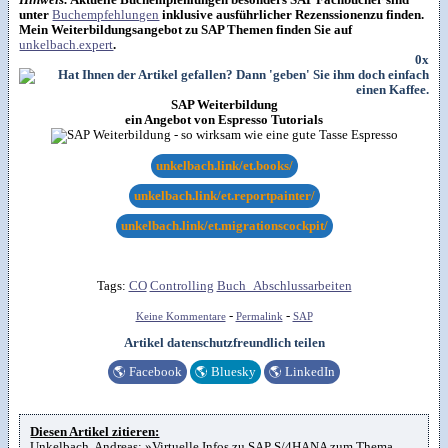
unter
Buchempfehlungen
inklusive ausführlicher Rezenssionenzu finden.
Mein Weiterbildungsangebot zu SAP Themen finden Sie auf
unkelbach.expert
.
0x
SAP Weiterbildung
ein Angebot von Espresso Tutorials
unkelbach.link/et.books/
unkelbach.link/et.reportpainter/
unkelbach.link/et.migrationscockpit/
Tags:
CO
Controlling
Buch_Abschlussarbeiten
-
-
Keine Kommentare
Permalink
SAP
Artikel datenschutzfreundlich teilen
🌎
Facebook
🌎
Bluesky
🌎
LinkedIn
Diesen Artikel zitieren:
Unkelbach, Andreas: »Virtuelle Infos zu SAP S/4HANA zum Thema