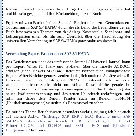
Ich würde mich freuen, wenn dieser Blogartikel sie neugierig gemacht hat
und bin sehr gespannt auf ihre Rückmeldungen zum Buch.
Ergänzend zum Buch erhalten Sie auch Begleitvideos zu "Gemeinkosten-
Controlling in SAP S/4HANA" durch die als Demo die Behandlung der im
Buch besprochenen Themen von der Anlage Kostenstelle, Sachkonto und
Leistungsarten unter bis hin zum Überblick über die Handhabung der
universellen Verrechnung in SAP S/4HANA ganz praktisch darstellt.
Verwendung Report Painter unter SAP S/4HANA
Das Berichtswesen über das umfassende Journal / Universal Journal kann
per Report Writer für Plan- und Ist-Daten über die Tabelle ACDOCT
erfolgen (siehe Hinweis 2476144). Hierdurch können auch umfangreichere
Report Writer Berichte genutzt werden. Lediglich moderne Ansätze wie z.B.
Universal Parallel Accounting (ab 2022) für internationale Konzerne
werden an dieser Stelle nicht unterstützt. Dieses dürfte gerade im
Berichtswesen doch ein wenig Anpassungen durch die Einführung der
neuen Profitcenterrechnung und des neuen Hauptbuch rechtfertigen und
hilft mir dabei den Report Painter auch im Bereich PSM-FM
(Haushaltsmanagement) weiterhin als Berichtstool zu sehen.
Da mir das Thema Berichtswesen besonders wichtig ist, mag ich hier auch
auf meinen Artikel "
Bisherige SAP ERP / ECC Berichte unter SAP
S/4HANA insbesondere im Bereich FI - Bilanzreporting, CO - Report
Painter CO-OM und EC-PCA und PSM - BCS und Klassische
Budgetierung
" hinweisen.