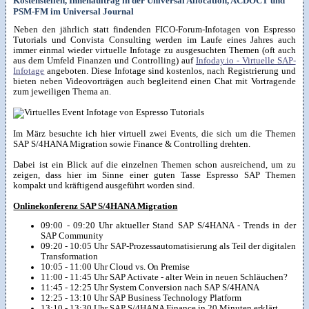
Kostenstellen, Innenauftrag in der Universal Allocation, ACDOCT und
PSM-FM im Universal Journal
Neben den jährlich statt findenden FICO-Forum-Infotagen von Espresso
Tutorials und Convista Consulting werden im Laufe eines Jahres auch
immer einmal wieder virtuelle Infotage zu ausgesuchten Themen (oft auch
aus dem Umfeld Finanzen und Controlling) auf
Infoday.io - Virtuelle SAP-
Infotage
angeboten. Diese Infotage sind kostenlos, nach Registrierung und
bieten neben Videovorträgen auch begleitend einen Chat mit Vortragende
zum jeweiligen Thema an.
Im März besuchte ich hier virtuell zwei Events, die sich um die Themen
SAP S/4HANA Migration sowie Finance & Controlling drehten.
Dabei ist ein Blick auf die einzelnen Themen schon ausreichend, um zu
zeigen, dass hier im Sinne einer guten Tasse Espresso SAP Themen
kompakt und kräftigend ausgeführt worden sind.
Onlinekonferenz SAP S/4HANA Migration
09:00 - 09:20 Uhr aktueller Stand SAP S/4HANA - Trends in der
SAP Community
09:20 - 10:05 Uhr SAP-Prozessautomatisierung als Teil der digitalen
Transformation
10:05 - 11:00 Uhr Cloud vs. On Premise
11:00 - 11:45 Uhr SAP Activate - alter Wein in neuen Schläuchen?
11:45 - 12:25 Uhr System Conversion nach SAP S/4HANA
12:25 - 13:10 Uhr SAP Business Technology Platform
13:10 - 13:30 Uhr SAP S/4HANA Finance in 20 Minuten erklärt