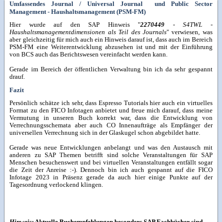
Umfassendes Journal / Universal Journal und Public Sector
Management - Haushaltsmanagement (PSM-FM)
Hier wurde auf den SAP Hinweis "
2270449
- S4TWL -
Haushaltsmanagementdimensionen als Teil des Journals
" verwiesen, was
aber gleichzeitig für mich auch ein Hinweis darauf ist, dass auch im Bereich
PSM-FM eine Weiterentwicklung abzusehen ist und mit der Einführung
von BCS auch das Berichtswesen vereinfacht werden kann.
Gerade im Bereich der öffentlichen Verwaltung bin ich da sehr gespannt
drauf.
Fazit
Persönlich schätze ich sehr, dass Espresso Tutorials hier auch ein virtuelles
Format zu den FICO Infotagen anbietet und freue mich darauf, dass meine
Vermutung in unseren Buch korrekt war, dass die Entwicklung von
Verrechnungsschemata aber auch CO Innenaufträge als Empfänger der
universellen Verrechnung sich in der Glaskugel schon abgebildet hatte.
Gerade was neue Entwicklungen anbelangt und was den Austausch mit
anderen zu SAP Themen betrifft sind solche Veranstaltungen für SAP
Menschen besuchenswert und bei virtuellen Veranstaltungen entfällt sogar
die Zeit der Anreise :-). Dennoch bin ich auch gespannt auf die FICO
Infotage 2023 in Präsenz gerade da auch hier einige Punkte auf der
Tagesordnung verlockend klingen.
Hinweis:
Aktuelle Buchempfehlungen besonders SAP Fachbücher sind