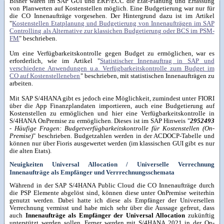
Bisher waren im SAP GUI und ERP/ECC die Etat-Planung und Erfassung
von Planwerten auf Kostenstellen möglich. Eine Budgetierung war nur für
die CO Innenaufträge vorgesehen. Der Hintergrund dazu ist im Artikel
"
Kostenstellen Etatplanung und Budgetierung von Innenaufträgen im SAP
Controlling als Alternative zur klassichen Budgetierung oder BCS im PSM-
FM
" beschrieben.
Um eine Verfügbarkeitskontrolle gegen Budget zu ermöglichen, war es
erforderlich, wie im Artikel "
Statistischer Innenauftrag in SAP und
verschiedene Anwendungen u.a. Verfügbarkeitskontrolle zum Budget im
CO auf Kostenstelleneben
" beschrieben, mit statistischen Innenaufträgen zu
arbeiten.
Mit SAP S/4HANA gibt es jedoch eine Möglichkeit, zumindest unter FIORI
über die App Finanzplandaten importieren, auch eine Budgetierung auf
Kostenstellen zu ermöglichen und hier eine Verfügbarkeitskontrolle in
S/4HANA OnPremise zu ermöglichen. Dieses ist im SAP Hinweis "
2952493
- Häufige Fragen: Budgetverfügbarkeitskontrolle für Kostenstellen (On-
Premise)
" beschrieben. Budgetzahlen werden in der ACDOCP-Tabelle und
können nur über Fioris ausgewertet werden (im klassischen GUI gibt es nur
die alten Etats).
Neuigkeiten Universal Allocation / Universelle Verrechnung
Innenaufträge als Empfänger und Verrrechnungsschemata
Während in der SAP S/4HANA Public Cloud die CO Innenaufträge durch
die PSP Elemente abgelöst sind, können diese unter OnPremise weiterhin
genutzt werden. Dabei hatte ich diese als Empfänger der Universellen
Verrechnung vermisst und habe mich sehr über die Aussage gefreut, dass
auch
Innenaufträge als Empfänger der Universal Allocation
zukünftig
unterstützt werden sollen. Ferner werden mit S/4HANA 2021 in der On-