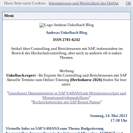
Diese Seite nutzt Cookies.
Informationen und Möglichkeit des OptOut
OK
Menü
Vorstellung
Kontakt
Wissenspool
Andreas Unkelbach Blog
Über mich
Blog
📖
Lebenslauf
Empfehlungen
ISSN 2701-6242
Android (52)
Publikationen
(Software)-tools
Beruf (95)
Sonstiges
unkelbach.expert
Apps für Android
Artikel über Controlling und Berichtswesen mit SAP, insbesondere im
Internet (149)
Workshop & Seminar
Webempfehlungen
Bereich des Hochschulcontrolling, aber auch zu anderen oft it-nahen
Weitere Projekte
Office (90)
Autorenleben
Buchempfehlungen
Themen.
HTMLing
SAP (354)
SmartHome
Danke & Transparenz
Kästner für Kinder
Tools (62)
SmartWatch
Spendenübersicht
Amazon Shopseite
Windows (40)
VG Wort
Werbung
Impressum
RSS-Feed
&

Datenschutzerklärung
Unkelbach.expert
- Ihr Experte für Controlling und Berichtswesen mit SAP
Artikelsuche

Aktuelle Termine zum Online-Training
(Herbstkurse 2026)
finden Sie hier
unter:
"
Grundlagen Datenmigration in SAP S/4HANA mit Migrationscockpit und
Migrationsobjektmodellierer
"
"
Rechercheberichte mit SAP Report Painter
"
Sonntag, 14. Mai 2023
17:38 Uhr
Virtuelle Infos zu SAP S/4HANA zum Thema Budgetierung