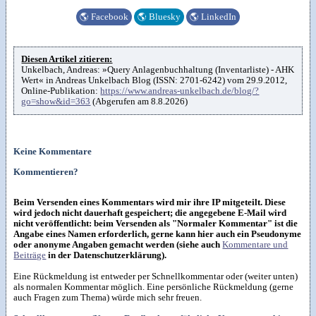
🌎
Facebook
🌎
Bluesky
🌎
LinkedIn
Diesen Artikel zitieren:
Unkelbach, Andreas: »Query Anlagenbuchhaltung (Inventarliste) - AHK
Wert« in Andreas Unkelbach Blog (ISSN: 2701-6242) vom 29.9.2012,
Online-Publikation:
https://www.andreas-unkelbach.de/blog/?
go=show&id=363
(Abgerufen am 8.8.2026)
Keine Kommentare
Kommentieren?
Beim Versenden eines Kommentars wird mir ihre IP mitgeteilt. Diese
wird jedoch nicht dauerhaft gespeichert; die angegebene E-Mail wird
nicht veröffentlicht: beim Versenden als "Normaler Kommentar" ist die
Angabe eines Namen erforderlich, gerne kann hier auch ein Pseudonyme
oder anonyme Angaben gemacht werden (siehe auch
Kommentare und
Beiträge
in der Datenschutzerklärung).
Eine Rückmeldung ist entweder per Schnellkommentar oder (weiter unten)
als normalen Kommentar möglich. Eine persönliche Rückmeldung (gerne
auch Fragen zum Thema) würde mich sehr freuen.