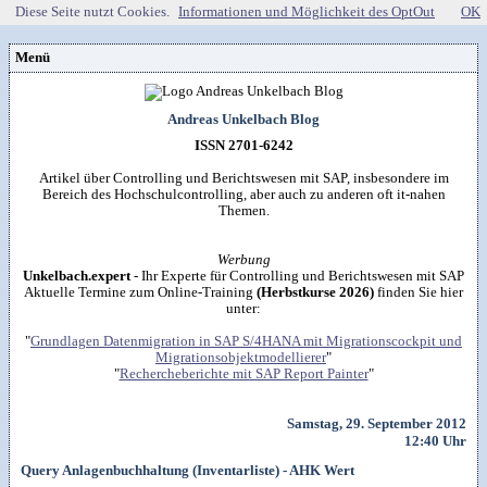
Diese Seite nutzt Cookies.
Informationen und Möglichkeit des OptOut
OK
Menü
Vorstellung
Kontakt
Wissenspool
Andreas Unkelbach Blog
Über mich
Blog
📖
Lebenslauf
Empfehlungen
ISSN 2701-6242
Android (52)
Publikationen
(Software)-tools
Beruf (95)
Sonstiges
unkelbach.expert
Apps für Android
Artikel über Controlling und Berichtswesen mit SAP, insbesondere im
Internet (149)
Workshop & Seminar
Webempfehlungen
Bereich des Hochschulcontrolling, aber auch zu anderen oft it-nahen
Weitere Projekte
Office (90)
Autorenleben
Buchempfehlungen
Themen.
HTMLing
SAP (354)
SmartHome
Danke & Transparenz
Kästner für Kinder
Tools (62)
SmartWatch
Spendenübersicht
Amazon Shopseite
Windows (40)
VG Wort
Werbung
Impressum
RSS-Feed
&

Datenschutzerklärung
Unkelbach.expert
- Ihr Experte für Controlling und Berichtswesen mit SAP
Artikelsuche

Aktuelle Termine zum Online-Training
(Herbstkurse 2026)
finden Sie hier
unter:
"
Grundlagen Datenmigration in SAP S/4HANA mit Migrationscockpit und
Migrationsobjektmodellierer
"
"
Rechercheberichte mit SAP Report Painter
"
Samstag, 29. September 2012
12:40 Uhr
Query Anlagenbuchhaltung (Inventarliste) - AHK Wert