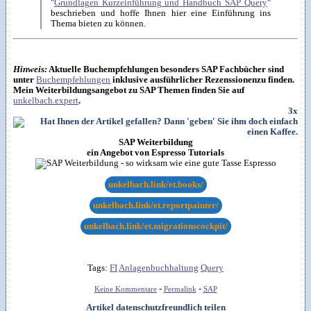
"
Grundlagen Kurzeinführung und Handbuch SAP Query
"
beschrieben und hoffe Ihnen hier eine Einführung ins
Thema bieten zu können.
Hinweis:
Aktuelle Buchempfehlungen besonders SAP Fachbücher sind
unter
Buchempfehlungen
inklusive ausführlicher Rezenssionenzu finden.
Mein Weiterbildungsangebot zu SAP Themen finden Sie auf
unkelbach.expert
.
3x
SAP Weiterbildung
ein Angebot von Espresso Tutorials
unkelbach.link/et.books/
unkelbach.link/et.reportpainter/
unkelbach.link/et.migrationscockpit/
Tags:
FI
Anlagenbuchhaltung
Query
-
-
Keine Kommentare
Permalink
SAP
Artikel datenschutzfreundlich teilen