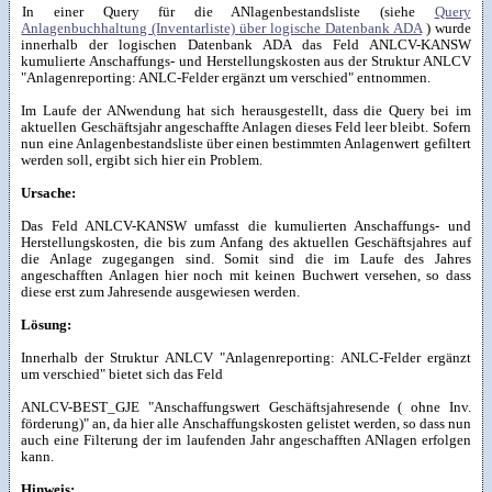
In einer Query für die ANlagenbestandsliste (siehe
Query
Anlagenbuchhaltung (Inventarliste) über logische Datenbank ADA
) wurde
innerhalb der logischen Datenbank ADA das Feld ANLCV-KANSW
kumulierte Anschaffungs- und Herstellungskosten aus der Struktur ANLCV
"Anlagenreporting: ANLC-Felder ergänzt um verschied" entnommen.
Im Laufe der ANwendung hat sich herausgestellt, dass die Query bei im
aktuellen Geschäftsjahr angeschaffte Anlagen dieses Feld leer bleibt. Sofern
nun eine Anlagenbestandsliste über einen bestimmten Anlagenwert gefiltert
werden soll, ergibt sich hier ein Problem.
Ursache:
Das Feld ANLCV-KANSW umfasst die kumulierten Anschaffungs- und
Herstellungskosten, die bis zum Anfang des aktuellen Geschäftsjahres auf
die Anlage zugegangen sind. Somit sind die im Laufe des Jahres
angeschafften Anlagen hier noch mit keinen Buchwert versehen, so dass
diese erst zum Jahresende ausgewiesen werden.
Lösung:
Innerhalb der Struktur ANLCV "Anlagenreporting: ANLC-Felder ergänzt
um verschied" bietet sich das Feld
ANLCV-BEST_GJE "Anschaffungswert Geschäftsjahresende ( ohne Inv.
förderung)" an, da hier alle Anschaffungskosten gelistet werden, so dass nun
auch eine Filterung der im laufenden Jahr angeschafften ANlagen erfolgen
kann.
Hinweis: