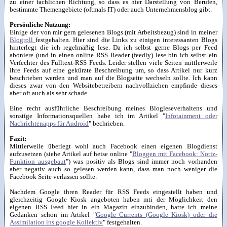
zu einer fachlichen Richtung, so dass es hier Darstellung von Berufen,
bestimmte Themengebiete (oftmals IT) oder auch Unternehmensblog gibt.
Persönliche Nutzung:
Einige der von mir gern gelesenen Blogs (mit Arbeitsbezug) sind in meiner
Blogroll
festgehalten. Hier sind die Links zu einigen interessanten Blogs
hinterlegt die ich regelmäßig lese. Da ich selbst gerne Blogs per Feed
aboniere (und in einen online RSS Reader (feedly) lese bin ich selbst ein
Verfechter des Fulltext-RSS Feeds. Leider stellen viele Seiten mittlerweile
ihre Feeds auf eine gekürzte Beschreibung um, so dass Artikel nur kurz
beschrieben werden und man auf die Blogseite wechseln sollte. Ich kann
dieses zwar von den Websitebetreibern nachvollziehen empfinde dieses
aber oft auch als sehr schade.
Eine recht ausführliche Beschreibung meines Blogleseverhaltens und
sonstige Informationsquellen habe ich im Artikel "
Infotainment oder
Nachrichtenapps für Android
" bechrieben.
Fazit:
Mittlerweile überlegt wohl auch Facebook einen eigenen Blogdienst
aufzusetzen (siehe Artikel auf heise online "
Bloggen mit Facebook: Notiz-
Funktion ausgebaut
") was positiv als Blogs sind immer noch vorhanden
aber negativ auch so gelesen werden kann, dass man noch weniger die
Facebook Seite verlassen sollte.
Nachdem Google ihren Reader für RSS Feeds eingestellt haben und
gleichzeitig Google Kiosk angeboten haben mti der Möglichkeit den
eigenen RSS Feed hier in ein Magazin einzubinden, hatte ich meine
Gedanken schon im Artikel "
Google Currents (Google Kiosk) oder die
Assimilation ins google Kollektiv
" festgehalten.