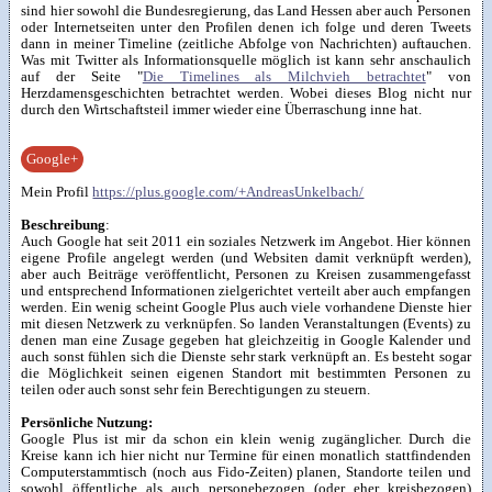
sind hier sowohl die Bundesregierung, das Land Hessen aber auch Personen
oder Internetseiten unter den Profilen denen ich folge und deren Tweets
dann in meiner Timeline (zeitliche Abfolge von Nachrichten) auftauchen.
Was mit Twitter als Informationsquelle möglich ist kann sehr anschaulich
auf der Seite "
Die Timelines als Milchvieh betrachtet
" von
Herzdamensgeschichten betrachtet werden. Wobei dieses Blog nicht nur
durch den Wirtschaftsteil immer wieder eine Überraschung inne hat.
Google+
Mein Profil
https://plus.google.com/+AndreasUnkelbach/
Beschreibung
:
Auch Google hat seit 2011 ein soziales Netzwerk im Angebot. Hier können
eigene Profile angelegt werden (und Websiten damit verknüpft werden),
aber auch Beiträge veröffentlicht, Personen zu Kreisen zusammengefasst
und entsprechend Informationen zielgerichtet verteilt aber auch empfangen
werden. Ein wenig scheint Google Plus auch viele vorhandene Dienste hier
mit diesen Netzwerk zu verknüpfen. So landen Veranstaltungen (Events) zu
denen man eine Zusage gegeben hat gleichzeitig in Google Kalender und
auch sonst fühlen sich die Dienste sehr stark verknüpft an. Es besteht sogar
die Möglichkeit seinen eigenen Standort mit bestimmten Personen zu
teilen oder auch sonst sehr fein Berechtigungen zu steuern.
Persönliche Nutzung:
Google Plus ist mir da schon ein klein wenig zugänglicher. Durch die
Kreise kann ich hier nicht nur Termine für einen monatlich stattfindenden
Computerstammtisch (noch aus Fido-Zeiten) planen, Standorte teilen und
sowohl öffentliche als auch personebezogen (oder eher kreisbezogen)