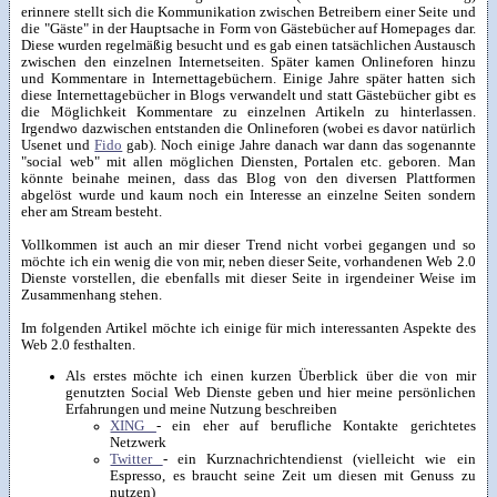
erinnere stellt sich die Kommunikation zwischen Betreibern einer Seite und
die "Gäste" in der Hauptsache in Form von Gästebücher auf Homepages dar.
Diese wurden regelmäßig besucht und es gab einen tatsächlichen Austausch
zwischen den einzelnen Internetseiten. Später kamen Onlineforen hinzu
und Kommentare in Internettagebüchern. Einige Jahre später hatten sich
diese Internettagebücher in Blogs verwandelt und statt Gästebücher gibt es
die Möglichkeit Kommentare zu einzelnen Artikeln zu hinterlassen.
Irgendwo dazwischen entstanden die Onlineforen (wobei es davor natürlich
Usenet und
Fido
gab). Noch einige Jahre danach war dann das sogenannte
"social web" mit allen möglichen Diensten, Portalen etc. geboren. Man
könnte beinahe meinen, dass das Blog von den diversen Plattformen
abgelöst wurde und kaum noch ein Interesse an einzelne Seiten sondern
eher am Stream besteht.
Vollkommen ist auch an mir dieser Trend nicht vorbei gegangen und so
möchte ich ein wenig die von mir, neben dieser Seite, vorhandenen Web 2.0
Dienste vorstellen, die ebenfalls mit dieser Seite in irgendeiner Weise im
Zusammenhang stehen.
Im folgenden Artikel möchte ich einige für mich interessanten Aspekte des
Web 2.0 festhalten.
Als erstes möchte ich einen kurzen Überblick über die von mir
genutzten Social Web Dienste geben und hier meine persönlichen
Erfahrungen und meine Nutzung beschreiben
XING
- ein eher auf berufliche Kontakte gerichtetes
Netzwerk
Twitter
- ein Kurznachrichtendienst (vielleicht wie ein
Espresso, es braucht seine Zeit um diesen mit Genuss zu
nutzen)