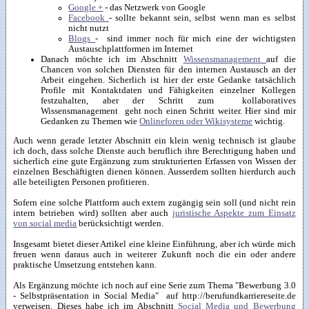
Google +
- das Netzwerk von Google
Facebook
- sollte bekannt sein, selbst wenn man es selbst
nicht nutzt
Blogs
- sind immer noch für mich eine der wichtigsten
Austauschplattformen im Internet
Danach möchte ich im Abschnitt
Wissensmanagement
auf die
Chancen von solchen Diensten für den internen Austausch an der
Arbeit eingehen. Sicherlich ist hier der erste Gedanke tatsächlich
Profile mit Kontaktdaten und Fähigkeiten einzelner Kollegen
festzuhalten, aber der Schritt zum kollaboratives
Wissensmanagement geht noch einen Schritt weiter. Hier sind mir
Gedanken zu Themen wie
Onlineforen oder Wikisysteme
wichtig.
Auch wenn gerade letzter Abschnitt ein klein wenig technisch ist glaube
ich doch, dass solche Dienste auch beruflich ihre Berechtigung haben und
sicherlich eine gute Ergänzung zum strukturierten Erfassen von Wissen der
einzelnen Beschäftigten dienen können. Ausserdem sollten hierdurch auch
alle beteiligten Personen profitieren.
Sofern eine solche Plattform auch extern zugängig sein soll (und nicht rein
intern betrieben wird) sollten aber auch
juristische Aspekte zum Einsatz
von social media
berücksichtigt werden.
Insgesamt bietet dieser Artikel eine kleine Einführung, aber ich würde mich
freuen wenn daraus auch in weiterer Zukunft noch die ein oder andere
praktische Umsetzung entstehen kann.
Als Ergänzung möchte ich noch auf eine Serie zum Thema "Bewerbung 3.0
- Selbstpräsentation in Social Media" auf http://berufundkarriereseite.de
verweisen. Dieses habe ich im Abschnitt
Social Media und Bewerbung