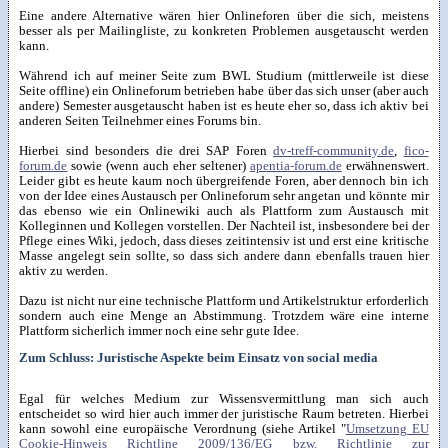
Eine andere Alternative wären hier Onlineforen über die sich, meistens
besser als per Mailingliste, zu konkreten Problemen ausgetauscht werden
kann.
Während ich auf meiner Seite zum BWL Studium (mittlerweile ist diese
Seite offline) ein Onlineforum betrieben habe über das sich unser (aber auch
andere) Semester ausgetauscht haben ist es heute eher so, dass ich aktiv bei
anderen Seiten Teilnehmer eines Forums bin.
Hierbei sind besonders die drei SAP Foren
dv-treff-community.de
,
fico-
forum.de
sowie (wenn auch eher seltener)
apentia-forum.de
erwähnenswert.
Leider gibt es heute kaum noch übergreifende Foren, aber dennoch bin ich
von der Idee eines Austausch per Onlineforum sehr angetan und könnte mir
das ebenso wie ein Onlinewiki auch als Plattform zum Austausch mit
Kolleginnen und Kollegen vorstellen. Der Nachteil ist, insbesondere bei der
Pflege eines Wiki, jedoch, dass dieses zeitintensiv ist und erst eine kritische
Masse angelegt sein sollte, so dass sich andere dann ebenfalls trauen hier
aktiv zu werden.
Dazu ist nicht nur eine technische Plattform und Artikelstruktur erforderlich
sondern auch eine Menge an Abstimmung. Trotzdem wäre eine interne
Plattform sicherlich immer noch eine sehr gute Idee.
Zum Schluss: Juristische Aspekte beim Einsatz von social media
Egal für welches Medium zur Wissensvermittlung man sich auch
entscheidet so wird hier auch immer der juristische Raum betreten. Hierbei
kann sowohl eine europäische Verordnung (siehe Artikel "
Umsetzung EU
Cookie-Hinweis Richtline 2009/136/EG bzw. Richtlinie zur