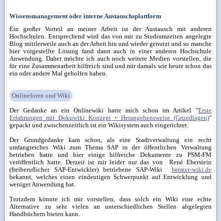
Wissensmanagement oder interne Austauschsplattform
Ein großer Vorteil an meiner Arbeit ist der Austausch mit anderen
Hochschulen. Entsprechend wird das von mir zu Studiumzeiten angelegte
Blog mittlerweile auch an der Arbeit hin und wieder genutzt und so manche
hier vorgestellte Lösung fand dann auch in einer anderen Hochschule
Anwendung. Daher möchte ich auch noch weitere Medien vorstellen, die
für eine Zusammenarbeit hilfreich sind und mir damals wie heute schon das
ein oder andere Mal geholfen haben.
Onlineforen und Wiki
Der Gedanke an ein Onlinewiki hatte mich schon im Artikel "
Erste
Erfahrungen mit Dokuwiki Konzept + Herangehensweise (Grundlagen)
"
gepackt und zwischenzeitlich ist ein Wikisystem auch eingerichtet.
Der Grundgedanke kam schon, als eine Stadtverwaltung ein recht
umfangreiches Wiki zum Thema SAP in der öffentlichen Verwaltung
betrieben hatte und hier einige hilfreiche Dokumente zu PSM-FM
veröffentlich hatte. Derzeit ist mir leider nur das von René Eberstein
(freiberuflicher SAP-Entwickler) betriebene SAP-Wiki
berater-wiki.de
bekannt, welches einen eindeutigen Schwerpunkt auf Entwicklung und
weniger Anwendung hat.
Trotzdem könnte ich mir vorstellen, dass solch ein Wiki eine echte
Alternative zu sehr vielen an unterschiedlichen Stellen abgelegten
Handbüchern bieten kann.