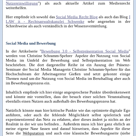
Nutzereinwilligung
") als auch aktuelle Artikel zum Medienrecht
weiterhelfen.
Hier empfinde ich sowohl
das
Social Media Recht Blog
als auch das Blog
I
LAW it - Rechtsanwaltskanzlei Schwenke
sehr angenehm in der
Schreibweise als auch verständlich in der Wissensvermittlung.
Social Media und Bewerbung
In der Artikelserie "
Bewerbung 3.0 - Selbstpräsentation Social Media
"
werden von Christine Schramm-Spehrer Aspekte der Nutzung von Social
Media im Umfeld der Bewerbung und Selbstpräsentation im Web
beschrieben. Die dort dargestellte Reihe ist ein Auszug der Präsenz-
Seminare der Social Media Managerin Christine Schramm-Spehrer für das
Hochschulteam der Arbeitsagentur Gießen und setzt gekonnt einige
Themen rund um die Nutzung von Social Media im Berufsalltag aber auch
im Bewerbungsprozess ein.
Inhaltlich empfinde ich hier einige angesprochene Punkte überdenkenswert
und könnte mir vorstellen, dass der besuch einer solchen Veranstaltung
ebenfalls einen Nutzen auch außerhalb des Bewerbungsprozess hat.
Natürlich könnte man hier kritische Punkte wie das optimierte digitale Ego
anführen, oder auch die fehlende Möglichkeit selbst spielerisch und
experimentierend das Netz zu erfahren, aber dieses ändert ja nichts an der
Realität in der wir uns befinden... Außerdem muss ich hier ganz ehrlich an
meine eigene Nase fassen und darauf hinweisen, dass Aspekte für diese
Seite die
Webputation
und auch eine klassische Bewerbungsseite (siehe