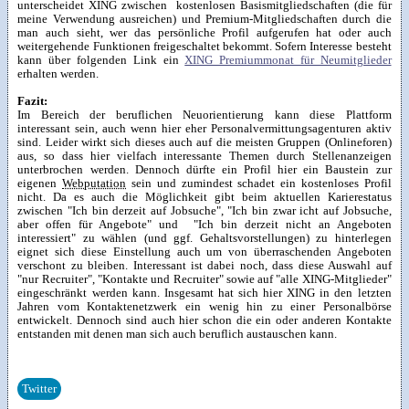
unterscheidet XING zwischen kostenlosen Basismitgliedschaften (die für
meine Verwendung ausreichen) und Premium-Mitgliedschaften durch die
man auch sieht, wer das persönliche Profil aufgerufen hat oder auch
weitergehende Funktionen freigeschaltet bekommt. Sofern Interesse besteht
kann über folgenden Link ein
XING Premiummonat für Neumitglieder
erhalten werden.
Fazit:
Im Bereich der beruflichen Neuorientierung kann diese Plattform
interessant sein, auch wenn hier eher Personalvermittungsagenturen aktiv
sind. Leider wirkt sich dieses auch auf die meisten Gruppen (Onlineforen)
aus, so dass hier vielfach interessante Themen durch Stellenanzeigen
unterbrochen werden. Dennoch dürfte ein Profil hier ein Baustein zur
eigenen
Webputation
sein und zumindest schadet ein kostenloses Profil
nicht. Da es auch die Möglichkeit gibt beim aktuellen Karierestatus
zwischen "Ich bin derzeit auf Jobsuche", "Ich bin zwar icht auf Jobsuche,
aber offen für Angebote" und "Ich bin derzeit nicht an Angeboten
interessiert" zu wählen (und ggf. Gehaltsvorstellungen) zu hinterlegen
eignet sich diese Einstellung auch um von überraschenden Angeboten
verschont zu bleiben. Interessant ist dabei noch, dass diese Auswahl auf
"nur Recruiter", "Kontakte und Recruiter" sowie auf "alle XING-Mitglieder"
eingeschränkt werden kann. Insgesamt hat sich hier XING in den letzten
Jahren vom Kontaktenetzwerk ein wenig hin zu einer Personalbörse
entwickelt. Dennoch sind auch hier schon die ein oder anderen Kontakte
entstanden mit denen man sich auch beruflich austauschen kann.
Twitter