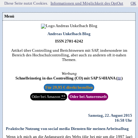
Diese Seite nutzt Cookies.
Informationen und Möglichkeit des OptOut
OK
Menü
Vorstellung
Kontakt
Wissenspool
Andreas Unkelbach Blog
Über mich
Blog
📖
Lebenslauf
Empfehlungen
ISSN 2701-6242
Android (52)
Publikationen
(Software)-tools
Beruf (95)
Sonstiges
unkelbach.expert
Apps für Android
Artikel über Controlling und Berichtswesen mit SAP, insbesondere im
Internet (149)
Workshop & Seminar
Webempfehlungen
Bereich des Hochschulcontrolling, aber auch zu anderen oft it-nahen
Weitere Projekte
Office (90)
Autorenleben
Buchempfehlungen
Themen.
HTMLing
SAP (354)
SmartHome
Danke & Transparenz
Kästner für Kinder
Tools (62)
SmartWatch
Spendenübersicht
Amazon Shopseite
Windows (40)
VG Wort
Werbung
Impressum
RSS-Feed
&

Datenschutzerklärung
Schnelleinstieg in das Controlling (CO) mit SAP S/4HANA (
📖
)
Artikelsuche

Für
29,95 €
direkt bestellen
Oder bei Amazon
**
Oder bei Autorenwelt
Samstag, 22. August 2015
16:58 Uhr
Praktische Nutzung von social media Diensten für meinen Arbeitsalltag
Wenn ich mich an die Anfangszeit des Webs (die bei mir um die 1997 lag)