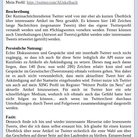
Mein Profil:
http://twitter.com/AUnkelbach
Beschreibung
Der Kurznachrichtendienst Twitter wird von mir eher als kurzen Überblick
über interessante Artikel im Netz gewählt. Es können hier 140 Zeichen
lange Nachrichten (sogenannte Tweets) über das eigene Twitterprofil
versandt werden und mit #Schlagworten versehen werden. Ferner können
auch Unterhaltungen (Antwort auf Tweets) geführt werden oder interessante
Tweets retweetet (geteilt) werden.
Persönliche Nutzung:
Echte Diskussionen und Gespräche sind mir innerhalb Twitter noch nicht
zugängig, so dass ich auch für diese Seite lediglich die API nutze um
Kurzlinks zu Artikeln als Ankündigung zu setzen. Dieses mag auch daran
liegen, dass 140 (bzw. nun wohl 280) Zeichen relativ kurz sind und
Gespräche im Gezwitscher (Tweetstream) oftmals verloren gehen. Von daher
ist es auch nicht verwunderlich, dass mein aktuellster Tweet hier als
Ankündigung auf der Startseite eingebunden wird. Ferner nutze ich Twitter
um auch auf mein XING Profil im Register "Weitere Profile im Netz" auf
aktuelle Artikel hinzuweisen. Für mich ist Twitter hier ein sehr
schnelllebiges Medium, wodurch ich oftmals auch das Gefühl hatte hier
nicht folgen zu können... auch wenn im Twitterclient durchaus
Unterhaltungen durch Tweet und Folgetweet zusammenhängend dargestellt
werden.
Fazit:
Dennoch finde ich hin und wieder interessante Hinweise oder lesenswerte
Tweets, über die ich dann selbst erstaunt bin. Ich glaube für einen kurzen
Überblick über neue Artikel ist Twitter sicherlich die erste Wahl um über
das Geschehen auf dieser Seite auf den Laufenden zu bleiben. Entsprechend