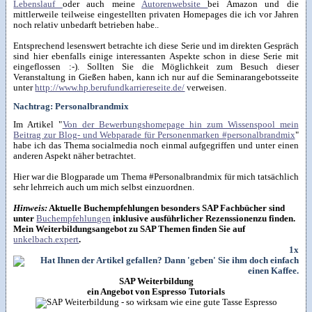
Lebenslauf
oder auch meine
Autorenwebsite
bei Amazon und die
mittlerweile teilweise eingestellten privaten Homepages die ich vor Jahren
noch relativ unbedarft betrieben habe..
Entsprechend lesenswert betrachte ich diese Serie und im direkten Gespräch
sind hier ebenfalls einige interessanten Aspekte schon in diese Serie mit
eingeflossen :-). Sollten Sie die Möglichkeit zum Besuch dieser
Veranstaltung in Gießen haben, kann ich nur auf die Seminarangebotsseite
unter
http://www.hp.berufundkarriereseite.de/
verweisen.
Nachtrag: Personalbrandmix
Im Artikel "
Von der Bewerbungshomepage hin zum Wissenspool mein
Beitrag zur Blog- und Webparade für Personenmarken #personalbrandmix
"
habe ich das Thema socialmedia noch einmal aufgegriffen und unter einen
anderen Aspekt näher betrachtet.
Hier war die Blogparade um Thema #Personalbrandmix für mich tatsächlich
sehr lehrreich auch um mich selbst einzuordnen.
Hinweis:
Aktuelle Buchempfehlungen besonders SAP Fachbücher sind
unter
Buchempfehlungen
inklusive ausführlicher Rezenssionenzu finden.
Mein Weiterbildungsangebot zu SAP Themen finden Sie auf
unkelbach.expert
.
1x
SAP Weiterbildung
ein Angebot von Espresso Tutorials