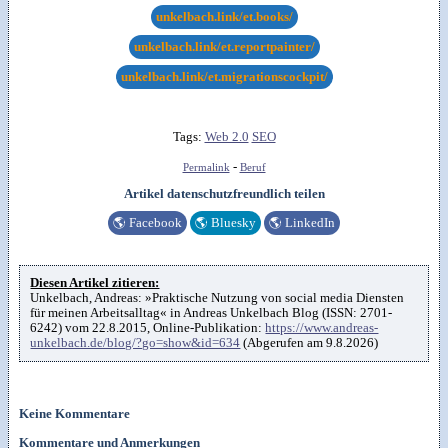
unkelbach.link/et.books/
unkelbach.link/et.reportpainter/
unkelbach.link/et.migrationscockpit/
Tags:
Web 2.0
SEO
-
Permalink
Beruf
Artikel datenschutzfreundlich teilen
🌎
Facebook
🌎
Bluesky
🌎
LinkedIn
Diesen Artikel zitieren:
Unkelbach, Andreas: »Praktische Nutzung von social media Diensten
für meinen Arbeitsalltag« in Andreas Unkelbach Blog (ISSN: 2701-
6242) vom 22.8.2015, Online-Publikation:
https://www.andreas-
unkelbach.de/blog/?go=show&id=634
(Abgerufen am 9.8.2026)
Keine Kommentare
Kommentare und Anmerkungen