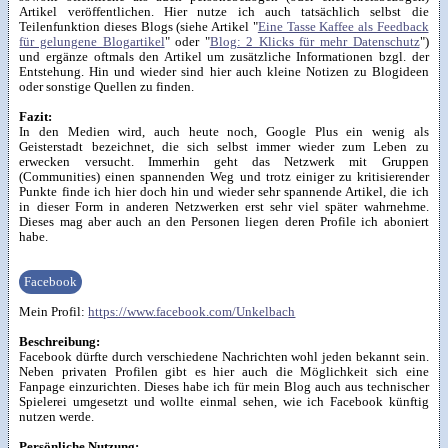
Artikel veröffentlichen. Hier nutze ich auch tatsächlich selbst die
Teilenfunktion dieses Blogs (siehe Artikel "
Eine Tasse Kaffee als Feedback
für gelungene Blogartikel
" oder "
Blog: 2 Klicks für mehr Datenschutz
")
und ergänze oftmals den Artikel um zusätzliche Informationen bzgl. der
Entstehung. Hin und wieder sind hier auch kleine Notizen zu Blogideen
oder sonstige Quellen zu finden.
Fazit:
In den Medien wird, auch heute noch, Google Plus ein wenig als
Geisterstadt bezeichnet, die sich selbst immer wieder zum Leben zu
erwecken versucht. Immerhin geht das Netzwerk mit Gruppen
(Communities) einen spannenden Weg und trotz einiger zu kritisierender
Punkte finde ich hier doch hin und wieder sehr spannende Artikel, die ich
in dieser Form in anderen Netzwerken erst sehr viel später wahrnehme.
Dieses mag aber auch an den Personen liegen deren Profile ich aboniert
habe.
Facebook
Mein Profil:
https://www.facebook.com/Unkelbach
Beschreibung:
Facebook dürfte durch verschiedene Nachrichten wohl jeden bekannt sein.
Neben privaten Profilen gibt es hier auch die Möglichkeit sich eine
Fanpage einzurichten. Dieses habe ich für mein Blog auch aus technischer
Spielerei umgesetzt und wollte einmal sehen, wie ich Facebook künftig
nutzen werde.
Persönliche Nutzung: