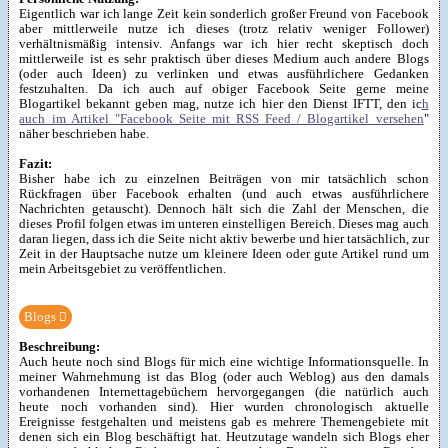
Eigentlich war ich lange Zeit kein sonderlich großer Freund von Facebook
aber mittlerweile nutze ich dieses (trotz relativ weniger Follower)
verhältnismäßig intensiv. Anfangs war ich hier recht skeptisch doch
mittlerweile ist es sehr praktisch über dieses Medium auch andere Blogs
(oder auch Ideen) zu verlinken und etwas ausführlichere Gedanken
festzuhalten. Da ich auch auf obiger Facebook Seite gerne meine
Blogartikel bekannt geben mag, nutze ich hier den Dienst IFTT, den ic
h
auch im Artikel "Facebook Seite mit RSS Feed / Blogartikel versehen
"
näher beschrieben habe.
Fazit:
Bisher habe ich zu einzelnen Beiträgen von mir tatsächlich schon
Rückfragen über Facebook erhalten (und auch etwas ausführlichere
Nachrichten getauscht). Dennoch hält sich die Zahl der Menschen, die
dieses Profil folgen etwas im unteren einstelligen Bereich. Dieses mag auch
daran liegen, dass ich die Seite nicht aktiv bewerbe und hier tatsächlich, zur
Zeit in der Hauptsache nutze um kleinere Ideen oder gute Artikel rund um
mein Arbeitsgebiet zu veröffentlichen.
Blogs

Beschreibung:
Auch heute noch sind Blogs für mich eine wichtige Informationsquelle. In
meiner Wahrnehmung ist das Blog (oder auch Weblog) aus den damals
vorhandenen Internettagebüchern hervorgegangen (die natürlich auch
heute noch vorhanden sind). Hier wurden chronologisch aktuelle
Ereignisse festgehalten und meistens gab es mehrere Themengebiete mit
denen sich ein Blog beschäftigt hat. Heutzutage wandeln sich Blogs eher