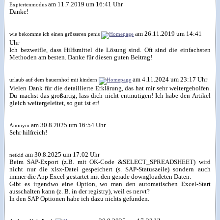
am 11.7.2019 um 16:41 Uhr
Exptertenmodus
Danke!
am 26.11.2019 um 14:41
wie bekomme ich einen grösseren penis
Uhr
Ich bezweifle, dass Hilfsmittel die Lösung sind. Oft sind die einfachsten
Methoden am besten. Danke für diesen guten Beitrag!
am 4.11.2024 um 23:17 Uhr
urlaub auf dem bauernhof mit kindern
Vielen Dank für die detaillierte Erklärung, das hat mir sehr weitergeholfen.
Du machst das großartig, lass dich nicht entmutigen! Ich habe den Artikel
gleich weitergeleitet, so gut ist er!
am 30.8.2025 um 16:54 Uhr
Anonym
Sehr hilfreich!
am 30.8.2025 um 17:02 Uhr
netkid
Beim SAP-Export (z.B. mit OK-Code &SELECT_SPREADSHEET) wird
nicht nur die xlsx-Datei gespeichert (s. SAP-Statuszeile) sondern auch
immer die App Excel gestartet mit den gerade downgloadeten Daten.
Gibt es irgendwo eine Option, wo man den automatischen Excel-Start
ausschalten kann (z. B. in der registry), weil es nervt?
In den SAP Optionen habe ich dazu nichts gefunden.