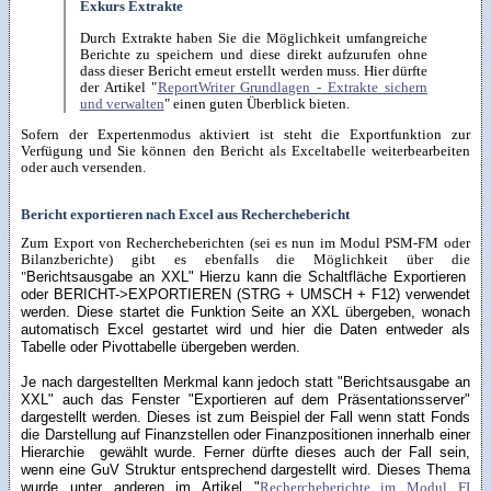
Exkurs Extrakte
Durch Extrakte haben Sie die Möglichkeit umfangreiche
Berichte zu speichern und diese direkt aufzurufen ohne
dass dieser Bericht erneut erstellt werden muss. Hier dürfte
der Artikel "
ReportWriter Grundlagen - Extrakte sichern
und verwalten
" einen guten Überblick bieten.
Sofern der Expertenmodus aktiviert ist steht die Exportfunktion zur
Verfügung und Sie können den Bericht als Exceltabelle weiterbearbeiten
oder auch versenden.
Bericht exportieren nach Excel aus Recherchebericht
Zum Export von Rechercheberichten (sei es nun im Modul PSM-FM oder
Bilanzberichte) gibt es ebenfalls die Möglichkeit über die
Berichtsausgabe an XXL" Hierzu kann die Schaltfläche Exportieren
"
oder BERICHT->EXPORTIEREN (STRG + UMSCH + F12) verwendet
werden. Diese startet die Funktion Seite an XXL übergeben, wonach
automatisch Excel gestartet wird und hier die Daten entweder als
Tabelle oder Pivottabelle übergeben werden.
Je nach dargestellten Merkmal kann jedoch statt "Berichtsausgabe an
XXL" auch das Fenster "Exportieren auf dem Präsentationsserver"
dargestellt werden. Dieses ist zum Beispiel der Fall wenn statt Fonds
die Darstellung auf Finanzstellen oder Finanzpositionen innerhalb einer
Hierarchie gewählt wurde. Ferner dürfte dieses auch der Fall sein,
wenn eine GuV Struktur entsprechend dargestellt wird. Dieses Thema
wurde unter anderen im Artikel "
Rechercheberichte im Modul FI