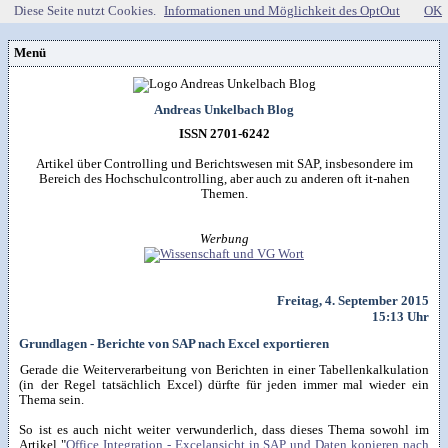
Diese Seite nutzt Cookies.
Informationen und Möglichkeit des OptOut
OK
Menü
Vorstellung
Kontakt
Wissenspool
Andreas Unkelbach Blog
Über mich
Blog
📖
Lebenslauf
Empfehlungen
ISSN 2701-6242
Android (52)
Publikationen
(Software)-tools
Beruf (95)
Sonstiges
unkelbach.expert
Apps für Android
Artikel über Controlling und Berichtswesen mit SAP, insbesondere im
Internet (149)
Workshop & Seminar
Webempfehlungen
Bereich des Hochschulcontrolling, aber auch zu anderen oft it-nahen
Weitere Projekte
Office (90)
Autorenleben
Buchempfehlungen
Themen.
HTMLing
SAP (354)
SmartHome
Danke & Transparenz
Kästner für Kinder
Tools (62)
SmartWatch
Spendenübersicht
Amazon Shopseite
Windows (40)
VG Wort
Werbung
Impressum
RSS-Feed
&

Datenschutzerklärung
Artikelsuche

Freitag, 4. September 2015
15:13 Uhr
Grundlagen - Berichte von SAP nach Excel exportieren
Gerade die Weiterverarbeitung von Berichten in einer Tabellenkalkulation
(in der Regel tatsächlich Excel) dürfte für jeden immer mal wieder ein
Thema sein.
So ist es auch nicht weiter verwunderlich, dass dieses Thema sowohl im
Artikel "
Office Integration - Excelansicht in SAP und Daten kopieren nach