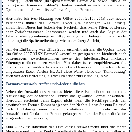
Format)", "OpenOffice (im OpenDocument Format 2.0" sowie "Aus allen
verfügbaren Formaten wählen"). Hierbei handelt es sich bei der letzten
Option um eine Auswahlliste aller verfügbaren Formate.
Hier habe ich (vor Nutzung von Office 2007, 2010, 2013 oder neuere
Versionen) immer das Format "Excel (im bisherigen XXL-Format)"
empfohlen. Dieses hat jedoch den Nachteil, dass keine Filter, Sortierung
oder Zwischensummen übernommen werden und auch das Layout der
Tabelle eher gewöhnungsbedürftig ist (gelber Hintergrund und nicht
unbedingt die Spaltenreihenfolge wie in der Query Ansicht).
Seit der Einführung von Office 2007 erscheint mir hier die Option "Excel
(im Office 2007 XLSX Format)" wesentlich geeigneter, da hierdurch auch
Sortierungen, Zwischensummen sowie der Tabellenaufbau inklusive
Filterungen übernommen werden. Von daher ist es empfehlenswert die
Excelversion zu wählen die entweder etwas kleiner oder identisch zur lokal
eingestzten Excel Version ist. Auf diese Weise bleibt der "Kontoauszug"
auch von der Darstellung in Excel identisch zur Darstellug in SAP.
Formatvorauswahl treffen und wieder aufheben
Neben der Auswahl des Formates bietet diese Exportfunktion auch die
Aktivierung der Schaltfläche "Immer das gewählte Format anwenden".
Hierdurch erscheint beim Export nicht mehr die Nachfrage nach den
gewünschten Format. Dieses hat jedoch den Nachteil, dass Sie zum Beispiel
nach Einführung einer neuen Excel-Version nicht mehr in das
Auswahlmenü für das neue Format gelangen sondern der Export direkt ins
ausgewählte Format erfolgt.
Zum Glück ist innerhalb der Liste dieses Auswahlmenü über die rechte
Maustaste und hier der Punkt "Tabellenkalkulation ..." wieder aufrufbar, so