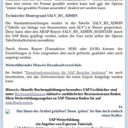
dass hier erneut ein Format gewählt werden kann und ggf. die Option
"immer das gewählte Format anwenden" deaktiviert werden kann.
Technischer Hintergrund SALV_BS_ADMIN
Die Standardeinstellungen werden in der Tabelle SALV_BS_ADMIN
("Tabelle zur Anlage von Steuerwerten zum ALV") je Nutzer gespeichert.
Diese kann über den ABAP Report SALV_BS_ADMIN_MAINTAIN durch
die SAP Basis gepflegt werden, sofern die User nicht selbst die Option
Tabellenkalkulation auswählen.
Durch diesen Report (Transaktion SE80 oder SA38) können die
Einstellungen je User eingesehen aber auch gelöscht, geändert oder auch
angelegt werden.
Weiterführender Hinweis Downloadverzeichnis
Im Artikel "
Downloadverzeichnis für SAP Berichte festlegen
" ist auch
beschrieben, wie das Zielverzeichnis für einen Export festgelegt werden
kann.
Hinweis:
Aktuelle Buchempfehlungen besonders SAP Fachbücher sind
unter
Buchempfehlungen
inklusive ausführlicher Rezenssionenzu finden.
Mein Weiterbildungsangebot zu SAP Themen finden Sie auf
unkelbach.expert
.
4x
SAP Weiterbildung
ein Angebot von Espresso Tutorials