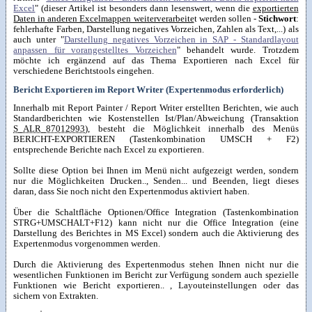
Excel
" (dieser Artikel ist besonders dann lesenswert, wenn die
exportierten
Daten in anderen Excelmappen weiterverarbeite
t werden sollen -
Stichwort
:
fehlerhafte Farben, Darstellung negatives Vorzeichen, Zahlen als Text,...) als
auch unter "
Darstellung negatives Vorzeichen in SAP - Standardlayout
anpassen für vorangestelltes Vorzeichen
" behandelt wurde. Trotzdem
möchte ich ergänzend auf das Thema Exportieren nach Excel für
verschiedene Berichtstools eingehen.
Bericht Exportieren im Report Writer (Expertenmodus erforderlich)
Innerhalb mit Report Painter / Report Writer erstellten Berichten, wie auch
Standardberichten wie Kostenstellen Ist/Plan/Abweichung (Transaktion
S_ALR_87012993
), besteht die Möglichkeit innerhalb des Menüs
BERICHT-EXPORTIEREN (Tastenkombination UMSCH + F2)
entsprechende Berichte nach Excel zu exportieren.
Sollte diese Option bei Ihnen im Menü nicht aufgezeigt werden, sondern
nur die Möglichkeiten Drucken.., Senden... und Beenden, liegt dieses
daran, dass Sie noch nicht den Expertenmodus aktiviert haben.
Über die Schaltfläche Optionen/Office Integration (Tastenkombination
STRG+UMSCHALT+F12) kann nicht nur die Office Integration (eine
Darstellung des Berichtes in MS Excel) sondern auch die Aktivierung des
Expertenmodus vorgenommen werden.
Durch die Aktivierung des Expertenmodus stehen Ihnen nicht nur die
wesentlichen Funktionen im Bericht zur Verfügung sondern auch spezielle
Funktionen wie Bericht exportieren.. , Layouteinstellungen oder das
sichern von Extrakten.