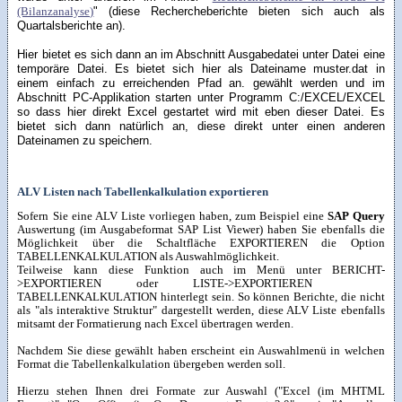
" (diese Rechercheberichte bieten sich auch als
(Bilanzanalyse)
Quartalsberichte an).
Hier bietet es sich dann an im Abschnitt Ausgabedatei unter Datei eine
temporäre Datei. Es bietet sich hier als Dateiname muster.dat in
einem einfach zu erreichenden Pfad an. gewählt werden und im
Abschnitt PC-Applikation starten unter Programm C:/EXCEL/EXCEL
so dass hier direkt Excel gestartet wird mit eben dieser Datei. Es
bietet sich dann natürlich an, diese direkt unter einen anderen
Dateinamen zu speichern.
ALV Listen nach Tabellenkalkulation exportieren
Sofern Sie eine ALV Liste vorliegen haben, zum Beispiel eine
SAP Query
Auswertung (im Ausgabeformat SAP List Viewer) haben Sie ebenfalls die
Möglichkeit über die Schaltfläche EXPORTIEREN die Option
TABELLENKALKULATION als Auswahlmöglichkeit.
Teilweise kann diese Funktion auch im Menü unter BERICHT-
>EXPORTIEREN oder LISTE->EXPORTIEREN
TABELLENKALKULATION hinterlegt sein. So können Berichte, die nicht
als "als interaktive Struktur" dargestellt werden, diese ALV Liste ebenfalls
mitsamt der Formatierung nach Excel übertragen werden.
Nachdem Sie diese gewählt haben erscheint ein Auswahlmenü in welchen
Format die Tabellenkalkulation übergeben werden soll.
Hierzu stehen Ihnen drei Formate zur Auswahl ("Excel (im MHTML