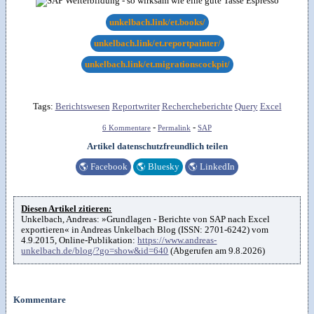
unkelbach.link/et.books/
unkelbach.link/et.reportpainter/
unkelbach.link/et.migrationscockpit/
Tags:
Berichtswesen
Reportwriter
Rechercheberichte
Query
Excel
-
-
6 Kommentare
Permalink
SAP
Artikel datenschutzfreundlich teilen
🌎
Facebook
🌎
Bluesky
🌎
LinkedIn
Diesen Artikel zitieren:
Unkelbach, Andreas: »Grundlagen - Berichte von SAP nach Excel
exportieren« in Andreas Unkelbach Blog (ISSN: 2701-6242) vom
4.9.2015, Online-Publikation:
https://www.andreas-
unkelbach.de/blog/?go=show&id=640
(Abgerufen am 9.8.2026)
Kommentare