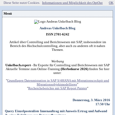
Diese Seite nutzt Cookies.
Informationen und Möglichkeit des OptOut
OK
Menü
Vorstellung
Kontakt
Wissenspool
Andreas Unkelbach Blog
Über mich
Blog
📖
Lebenslauf
Empfehlungen
ISSN 2701-6242
Android (52)
Publikationen
(Software)-tools
Beruf (95)
Sonstiges
unkelbach.expert
Apps für Android
Artikel über Controlling und Berichtswesen mit SAP, insbesondere im
Internet (149)
Workshop & Seminar
Webempfehlungen
Bereich des Hochschulcontrolling, aber auch zu anderen oft it-nahen
Weitere Projekte
Office (90)
Autorenleben
Buchempfehlungen
Themen.
HTMLing
SAP (354)
SmartHome
Danke & Transparenz
Kästner für Kinder
Tools (62)
SmartWatch
Spendenübersicht
Amazon Shopseite
Windows (40)
VG Wort
Werbung
Impressum
RSS-Feed
&

Datenschutzerklärung
Unkelbach.expert
- Ihr Experte für Controlling und Berichtswesen mit SAP
Artikelsuche

Aktuelle Termine zum Online-Training
(Herbstkurse 2026)
finden Sie hier
unter:
"
Grundlagen Datenmigration in SAP S/4HANA mit Migrationscockpit und
Migrationsobjektmodellierer
"
"
Rechercheberichte mit SAP Report Painter
"
Donnerstag, 3. März 2016
17:50 Uhr
Query Einzelpostenliste Innenauftrag mit Ausweis Ertrag und Aufwand