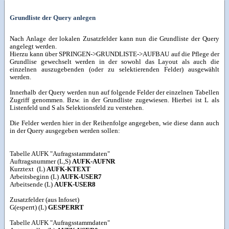
Grundliste der Query anlegen
Nach Anlage der lokalen Zusatzfelder kann nun die Grundliste der Query
angelegt werden.
Hierzu kann über SPRINGEN->GRUNDLISTE->AUFBAU auf die Pflege der
Grundlise gewechselt werden in der sowohl das Layout als auch die
einzelnen auszugebenden (oder zu selektierenden Felder) ausgewählt
werden.
Innerhalb der Query werden nun auf folgende Felder der einzelnen Tabellen
Zugriff genommen. Bzw. in der Grundliste zugewiesen. Hierbei ist L als
Listenfeld und S als Selektionsfeld zu verstehen.
Die Felder werden hier in der Reihenfolge angegeben, wie diese dann auch
in der Query ausgegeben werden sollen:
Tabelle AUFK "Aufragsstammdaten"
Auftragsnummer (L,S)
AUFK-AUFNR
Kurztext (L)
AUFK-KTEXT
Arbeitsbeginn (L)
AUFK-USER7
Arbeitsende (L)
AUFK-USER8
Zusatzfelder (aus Infoset)
G(esperrt) (L)
GESPERRT
Tabelle AUFK "Aufragsstammdaten"