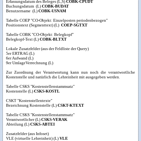
Erfassungsdatum des Beleges (L,S)
COBK-CPUDT
Buchungsdatum (L)
COBK-BUDAT
Benutzername (L)
COBK-USNAM
Tabelle COEP "CO-Objekt: Einzelposten periodenbezogen"
Positionstext (Segmenttext) (L)
COEP-SGTXT
Tabelle COBK "CO-Objekt: Belegkopf"
Belegkopf-Text (L)
COBK-BLTXT
Lokale Zusatzfelder (aus der Feldliste der Query)
5er ERTRAG (L)
6er Aufwand (L)
9er UmlageVerrechnung (L)
Zur Zuordnung der Verantwortung kann nun noch die verantwortliche
Kostenstelle und natürlich die Lehreinheit mit ausgegeben werden.
Tabelle CSKS "Kostenstellenstammsatz"
Kostenstelle (L)
CSKS-KOSTL
CSKT "Kostenstellentexte"
Bezeichnung Kostenstelle (L)
CSKT-KTEXT
Tabelle CSKS "Kostenstellenstammsatz"
Verantwortlicher (L)
CSKS-VERAK
Abteilung (L)
CSKS-ABTEI
Zusatzfelder (aus Infoset)
VLE (virtuelle Lehreinheit) (L)
VLE