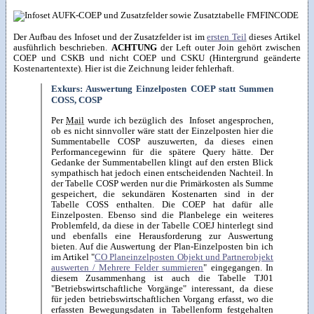
Der Aufbau des Infoset und der Zusatzfelder ist im
ersten Teil
dieses Artikel
ausführlich beschrieben.
ACHTUNG
der Left outer Join gehört zwischen
COEP und CSKB und nicht COEP und CSKU (Hintergrund geänderte
Kostenartentexte). Hier ist die Zeichnung leider fehlerhaft.
Exkurs: Auswertung Einzelposten COEP statt Summen
COSS, COSP
Per
Mail
wurde ich bezüglich des Infoset angesprochen,
ob es nicht sinnvoller wäre statt der Einzelposten hier die
Summentabelle COSP auszuwerten, da dieses einen
Performancegewinn für die spätere Query hätte. Der
Gedanke der Summentabellen klingt auf den ersten Blick
sympathisch hat jedoch einen entscheidenden Nachteil. In
der Tabelle COSP werden nur die Primärkosten als Summe
gespeichert, die sekundären Kostenarten sind in der
Tabelle COSS enthalten. Die COEP hat dafür alle
Einzelposten. Ebenso sind die Planbelege ein weiteres
Problemfeld, da diese in der Tabelle COEJ hinterlegt sind
und ebenfalls eine Herausforderung zur Auswertung
bieten. Auf die Auswertung der Plan-Einzelposten bin ich
im Artikel "
CO Planeinzelposten Objekt und Partnerobjekt
auswerten / Mehrere Felder summieren
" eingegangen. In
diesem Zusammenhang ist auch die Tabelle TJ01
"Betriebswirtschaftliche Vorgänge" interessant, da diese
für jeden betriebswirtschaftlichen Vorgang erfasst, wo die
erfassten Bewegungsdaten in Tabellenform festgehalten