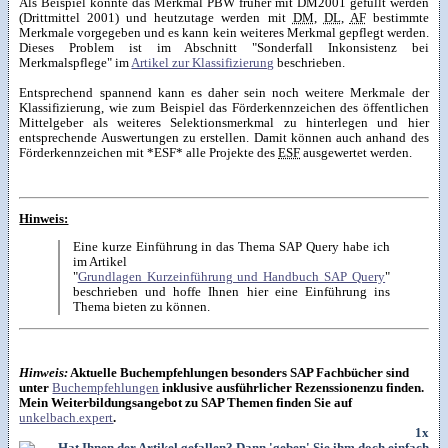
Als Beispiel konnte das Merkmal PBW früher mit DM2001 gefüllt werden
(Drittmittel 2001) und heutzutage werden mit
DM
,
DL
,
AF
bestimmte
Merkmale vorgegeben und es kann kein weiteres Merkmal gepflegt werden.
Dieses Problem ist im Abschnitt "Sonderfall Inkonsistenz bei
Merkmalspflege" im
Artikel zur Klassifizierung
beschrieben.
Entsprechend spannend kann es daher sein noch weitere Merkmale der
Klassifizierung, wie zum Beispiel das Förderkennzeichen des öffentlichen
Mittelgeber als weiteres Selektionsmerkmal zu hinterlegen und hier
entsprechende Auswertungen zu erstellen. Damit können auch anhand des
Förderkennzeichen mit *ESF* alle Projekte des
ESF
ausgewertet werden.
Hinweis:
Eine kurze Einführung in das Thema SAP Query habe ich
im Artikel
"
Grundlagen Kurzeinführung und Handbuch SAP Query
"
beschrieben und hoffe Ihnen hier eine Einführung ins
Thema bieten zu können.
Hinweis:
Aktuelle Buchempfehlungen besonders SAP Fachbücher sind
unter
Buchempfehlungen
inklusive ausführlicher Rezenssionenzu finden.
Mein Weiterbildungsangebot zu SAP Themen finden Sie auf
unkelbach.expert
.
1x