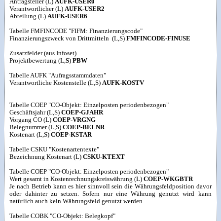
Antragsteller (L)
AUFK-USER0
Verantwortlicher (L)
AUFK-USER2
Abteilung (L)
AUFK-USER6
Tabelle FMFINCODE "FIFM: Finanzierungscode"
Finanzierungszweck von Drittmitteln (L,S)
FMFINCODE-FINUSE
Zusatzfelder (aus Infoset)
Projektbewertung (L,
S
)
PBW
Tabelle AUFK "Aufragsstammdaten"
Verantwortliche Kostenstelle (L,S)
AUFK-KOSTV
Tabelle COEP "CO-Objekt: Einzelposten periodenbezogen"
Geschäftsjahr (L,S)
COEP-GJAHR
Vorgang CO (L)
COEP-VRGNG
Belegnummer (L,S)
COEP-BELNR
Kostenart (L,S)
COEP-KSTAR
Tabelle CSKU "Kostenartentexte"
Bezeichnung Kostenart (L)
CSKU-KTEXT
Tabelle COEP "CO-Objekt: Einzelposten periodenbezogen"
Wert gesamt in Kostenrechnungskreiswährung (L)
COEP-WKGBTR
Je nach Betrieb kann es hier sinnvoll sein die Währungsfeldposition davor
oder dahinter zu setzen. Sofern nur eine Währung genutzt wird kann
natürlich auch kein Währungsfeld genutzt werden.
Tabelle COBK "CO-Objekt: Belegkopf"