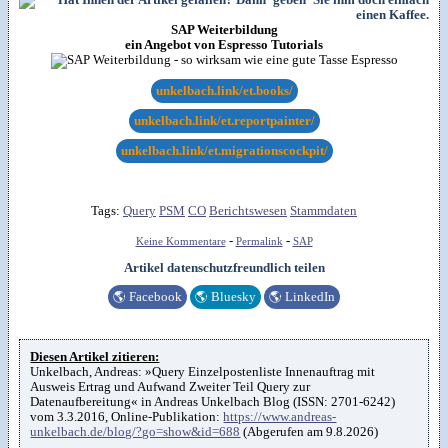
SAP Weiterbildung
ein Angebot von Espresso Tutorials
unkelbach.link/et.books/
unkelbach.link/et.reportpainter/
unkelbach.link/et.migrationscockpit/
Tags:
Query
PSM
CO
Berichtswesen
Stammdaten
-
-
Keine Kommentare
Permalink
SAP
Artikel datenschutzfreundlich teilen
🌎
Facebook
🌎
Bluesky
🌎
LinkedIn
Diesen Artikel zitieren:
Unkelbach, Andreas: »Query Einzelpostenliste Innenauftrag mit
Ausweis Ertrag und Aufwand Zweiter Teil Query zur
Datenaufbereitung« in Andreas Unkelbach Blog (ISSN: 2701-6242)
vom 3.3.2016, Online-Publikation:
https://www.andreas-
unkelbach.de/blog/?go=show&id=688
(Abgerufen am 9.8.2026)