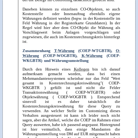
der die Belege im Controlling tatsächlich gebucht sind.
Daneben können zu einzelnen CO-Objekten, so auch
Kostenstelle oder Innenauftrag ebenfalls eigene
Währungen definiert werden (bspw. in der Kostenstelle im
Feld Währung in der Registerkarte Grunddaten). In der
Regel wird hier aber dem CO-Objekt die Währung als
Vorschlagswert beim Anlagen vorgeschlagen und
zugewiesen, die auch im Kostensrechnungskreis hinterlegt
ist.
Zusammenhang
T-Währung
(COEP-WTGBTR),
O-
Währung
(COEP-WOGBTR),
K-Währung
(COEP-
WKGBTR) und Währungsumstellung
Durch den Hinweis eines
Kollegen
bin ich darauf
aufmerksam gemacht worden, dass bei einen
Mehrmandantensystemen scheinbar nur das Feld "Wert
gesamt in Kostenrechnungskreiswährung"( COEP-
WKGBTR ) gefüllt ist und nicht die Felder
Transaktionswährung ( COEP-WTGBTR) oder
Objektwährung ( COEP-WOGBTR ). Entsprechend
sinnvoll ist es daher tatsächlich die
Kostenrechnungskreiswährung für diese Query zu
verwenden. An welcher Stelle im Customizing dieses
Verhalten ausgesteuert ist kann ich leider noch nicht
sagen, aber die Artikel, welche die COEP im Rahmen einer
Query auswerten, habe ich passend angepasst. Hintergrund
ist hier vermutlich, dass einige Mandanten die
Währungsumstellung von DM auf EUR mitgemacht haben