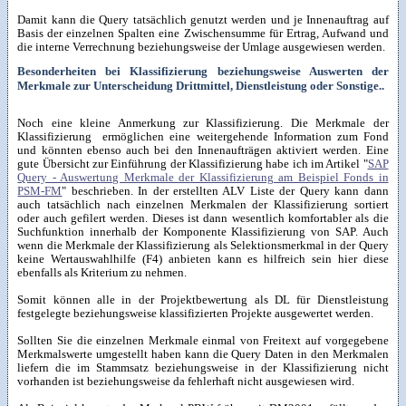
Damit kann die Query tatsächlich genutzt werden und je Innenauftrag auf
Basis der einzelnen Spalten eine Zwischensumme für Ertrag, Aufwand und
die interne Verrechnung beziehungsweise der Umlage ausgewiesen werden.
Besonderheiten bei Klassifizierung beziehungsweise Auswerten der
Merkmale zur Unterscheidung Drittmittel, Dienstleistung oder Sonstige..
Noch eine kleine Anmerkung zur Klassifizierung. Die Merkmale der
Klassifizierung ermöglichen eine weitergehende Information zum Fond
und könnten ebenso auch bei den Innenaufträgen aktiviert werden. Eine
gute Übersicht zur Einführung der Klassifizierung habe ich im Artikel "
SAP
Query - Auswertung Merkmale der Klassifizierung am Beispiel Fonds in
PSM-FM
" beschrieben. In der erstellten ALV Liste der Query kann dann
auch tatsächlich nach einzelnen Merkmalen der Klassifizierung sortiert
oder auch gefilert werden. Dieses ist dann wesentlich komfortabler als die
Suchfunktion innerhalb der Komponente Klassifizierung von SAP. Auch
wenn die Merkmale der Klassifizierung als Selektionsmerkmal in der Query
keine Wertauswahlhilfe (F4) anbieten kann es hilfreich sein hier diese
ebenfalls als Kriterium zu nehmen.
Somit können alle in der Projektbewertung als DL für Dienstleistung
festgelegte beziehungsweise klassifizierten Projekte ausgewertet werden.
Sollten Sie die einzelnen Merkmale einmal von Freitext auf vorgegebene
Merkmalswerte umgestellt haben kann die Query Daten in den Merkmalen
liefern die im Stammsatz beziehungsweise in der Klassifizierung nicht
vorhanden ist beziehungsweise da fehlerhaft nicht ausgewiesen wird.