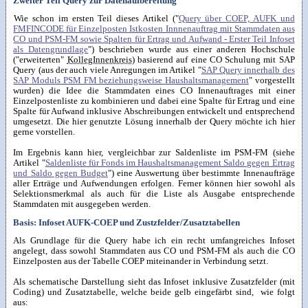
Zweiter Teil Query zur Datenaufbereitung
Wie schon im ersten Teil dieses Artikel ("
Query über COEP, AUFK und
FMFINCODE für Einzelposten Istkosten Innnenauftrag mit Stammdaten aus
CO und PSM-FM sowie Spalten für Ertrag und Aufwand - Erster Teil Infoset
als Datengrundlage
") beschrieben wurde aus einer anderen Hochschule
("erweiterten"
KollegInnenkreis
) basierend auf eine CO Schulung mit SAP
Query (aus der auch viele Anregungen im Artikel "
SAP Query innerhalb des
SAP Moduls PSM FM beziehungsweise Haushaltsmanagement
" vorgestellt
wurden) die Idee die Stammdaten eines CO Innenauftrages mit einer
Einzelpostenliste zu kombinieren und dabei eine Spalte für Ertrag und eine
Spalte für Aufwand inklusive Abschreibungen entwickelt und entsprechend
umgesetzt. Die hier genutzte Lösung innerhalb der Query möchte ich hier
gerne vorstellen.
Im Ergebnis kann hier, vergleichbar zur Saldenliste im PSM-FM (siehe
Artikel "
Saldenliste für Fonds im Haushaltsmanagement Saldo gegen Ertrag
und Saldo gegen Budget
") eine Auswertung über bestimmte Innenaufträge
aller Erträge und Aufwendungen erfolgen. Ferner können hier sowohl als
Selektionsmerkmal als auch für die Liste als Ausgabe entsprechende
Stammdaten mit ausgegeben werden.
Basis: Infoset AUFK-COEP und Zustzfelder/Zusatztabellen
Als Grundlage für die Query habe ich ein recht umfangreiches Infoset
angelegt, dass sowohl Stammdaten aus CO und PSM-FM als auch die CO
Einzelposten aus der Tabelle COEP miteinander in Verbindung setzt.
Als schematische Darstellung sieht das Infoset inklusive Zusatzfelder (mit
Coding) und Zusatztabelle, welche beide gelb eingefärbt sind, wie folgt
aus: