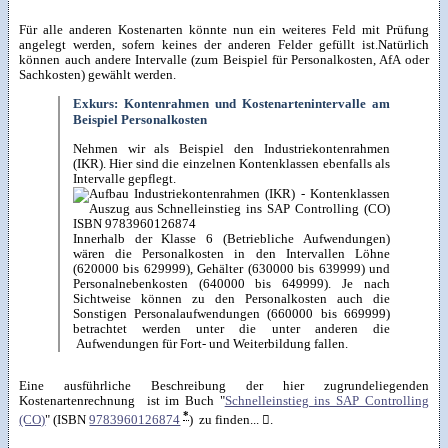
Für alle anderen Kostenarten könnte nun ein weiteres Feld mit Prüfung
angelegt werden, sofern keines der anderen Felder gefüllt ist.Natürlich
können auch andere Intervalle (zum Beispiel für Personalkosten, AfA oder
Sachkosten) gewählt werden.
Exkurs: Kontenrahmen und Kostenartenintervalle am
Beispiel Personalkosten
Nehmen wir als Beispiel den Industriekontenrahmen
(IKR). Hier sind die einzelnen Kontenklassen ebenfalls als
Intervalle gepflegt.
Innerhalb der Klasse 6 (Betriebliche Aufwendungen)
wären die Personalkosten in den Intervallen Löhne
(620000 bis 629999), Gehälter (630000 bis 639999) und
Personalnebenkosten (640000 bis 649999). Je nach
Sichtweise können zu den Personalkosten auch die
Sonstigen Personalaufwendungen (660000 bis 669999)
betrachtet werden unter die unter anderen die
Aufwendungen für Fort- und Weiterbildung fallen.
Eine ausführliche Beschreibung der hier zugrundeliegenden
Kostenartenrechnung ist im Buch "
Schnelleinstieg ins SAP Controlling
*
(CO)
" (ISBN
9783960126874
) zu finden...

.