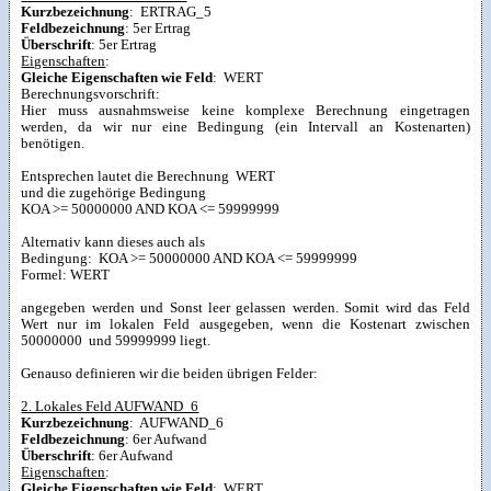
Kurzbezeichnung
: ERTRAG_5
Feldbezeichnung
: 5er Ertrag
Überschrift
: 5er Ertrag
Eigenschaften
:
Gleiche Eigenschaften wie Feld
: WERT
Berechnungsvorschrift:
Hier muss ausnahmsweise keine komplexe Berechnung eingetragen
werden, da wir nur eine Bedingung (ein Intervall an Kostenarten)
benötigen.
Entsprechen lautet die Berechnung WERT
und die zugehörige Bedingung
KOA >= 50000000 AND KOA <= 59999999
Alternativ kann dieses auch als
Bedingung: KOA >= 50000000 AND KOA <= 59999999
Formel: WERT
angegeben werden und Sonst leer gelassen werden. Somit wird das Feld
Wert nur im lokalen Feld ausgegeben, wenn die Kostenart zwischen
50000000 und 59999999 liegt.
Genauso definieren wir die beiden übrigen Felder:
2. Lokales Feld AUFWAND_6
Kurzbezeichnung
: AUFWAND_6
Feldbezeichnung
: 6er Aufwand
Überschrift
: 6er Aufwand
Eigenschaften
:
Gleiche Eigenschaften wie Feld
: WERT