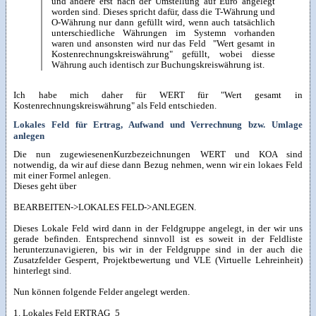
und andere erst nach der Umstellung auf Euro angelegt
worden sind. Dieses spricht dafür, dass die T-Währung und
O-Währung nur dann gefüllt wird, wenn auch tatsächlich
unterschiedliche Währungen im Systemn vorhanden
waren und ansonsten wird nur das Feld "Wert gesamt in
Kostenrechnungskreiswährung" gefüllt, wobei diesse
Währung auch identisch zur Buchungskreiswährung ist.
Ich habe mich daher für WERT für "Wert gesamt in
Kostenrechnungskreiswährung" als Feld entschieden.
Lokales Feld für Ertrag, Aufwand und Verrechnung bzw. Umlage
anlegen
Die nun zugewiesenenKurzbezeichnungen WERT und KOA sind
notwendig, da wir auf diese dann Bezug nehmen, wenn wir ein lokaes Feld
mit einer Formel anlegen.
Dieses geht über
BEARBEITEN->LOKALES FELD->ANLEGEN.
Dieses Lokale Feld wird dann in der Feldgruppe angelegt, in der wir uns
gerade befinden. Entsprechend sinnvoll ist es soweit in der Feldliste
herunterzunavigieren, bis wir in der Feldgruppe sind in der auch die
Zusatzfelder Gesperrt, Projektbewertung und VLE (Virtuelle Lehreinheit)
hinterlegt sind.
Nun können folgende Felder angelegt werden.
1. Lokales Feld ERTRAG_5