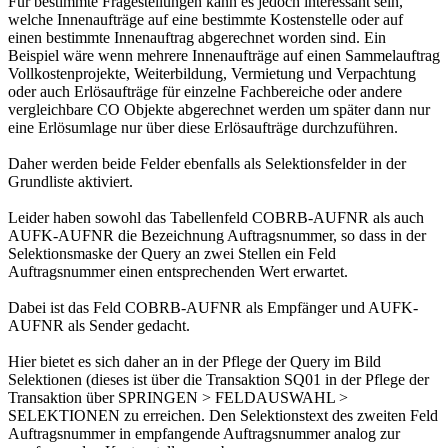
Für bestimmte Fragestellungen kann es jedoch interessant sein,
welche Innenaufträge auf eine bestimmte Kostenstelle oder auf
einen bestimmte Innenauftrag abgerechnet worden sind. Ein
Beispiel wäre wenn mehrere Innenaufträge auf einen Sammelauftrag
Vollkostenprojekte, Weiterbildung, Vermietung und Verpachtung
oder auch Erlösaufträge für einzelne Fachbereiche oder andere
vergleichbare CO Objekte abgerechnet werden um später dann nur
eine Erlösumlage nur über diese Erlösaufträge durchzuführen.
Daher werden beide Felder ebenfalls als Selektionsfelder in der
Grundliste aktiviert.
Leider haben sowohl das Tabellenfeld COBRB-AUFNR als auch
AUFK-AUFNR die Bezeichnung Auftragsnummer, so dass in der
Selektionsmaske der Query an zwei Stellen ein Feld
Auftragsnummer einen entsprechenden Wert erwartet.
Dabei ist das Feld COBRB-AUFNR als Empfänger und AUFK-
AUFNR als Sender gedacht.
Hier bietet es sich daher an in der Pflege der Query im Bild
Selektionen (dieses ist über die Transaktion SQ01 in der Pflege der
Transaktion über SPRINGEN > FELDAUSWAHL >
SELEKTIONEN zu erreichen. Den Selektionstext des zweiten Feld
Auftragsnummer in empfangende Auftragsnummer analog zur