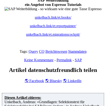
SAP Weiterbildung
ein Angebot von Espresso Tutorials
unkelbach.link/et.books/
unkelbach.link/et.reportpainter/
unkelbach.link/et.migrationscockpit/
Tags:
Query
CO
Berichtswesen
Stammdaten
Keine Kommentare
-
Permalink
-
SAP
Artikel datenschutzfreundlich teilen
🌎
Facebook
🌎
Bluesky
🌎
LinkedIn
Diesen Artikel zitieren:
Unkelbach, Andreas: »Grundlagen: Selektionstext für