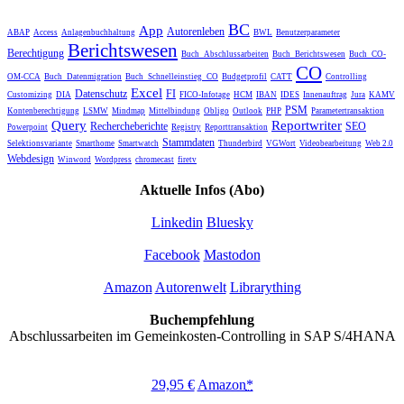
BC
App
Autorenleben
ABAP
Access
Anlagenbuchhaltung
BWL
Benutzerparameter
Berichtswesen
Berechtigung
Buch_Abschlussarbeiten
Buch_Berichtswesen
Buch_CO-
CO
OM-CCA
Buch_Datenmigration
Buch_Schnelleinstieg_CO
Budgetprofil
CATT
Controlling
Excel
Datenschutz
FI
Customizing
DIA
FICO-Infotage
HCM
IBAN
IDES
Innenauftrag
Jura
KAMV
PSM
Kontenberechtigung
LSMW
Mindmap
Mittelbindung
Obligo
Outlook
PHP
Parametertransaktion
Query
Reportwriter
Rechercheberichte
SEO
Powerpoint
Registry
Reporttransaktion
Stammdaten
Selektionsvariante
Smarthome
Smartwatch
Thunderbird
VGWort
Videobearbeitung
Web 2.0
Webdesign
Winword
Wordpress
chromecast
firetv
Aktuelle Infos (Abo)
Linkedin
Bluesky
Facebook
Mastodon
Amazon
Autorenwelt
Librarything
Buchempfehlung
Abschlussarbeiten im Gemeinkosten-Controlling in SAP S/4HANA
29,95 €
Amazon
*