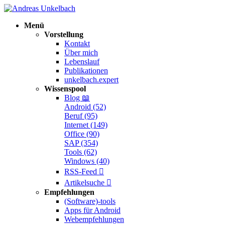
Menü
Vorstellung
Kontakt
Über mich
Lebenslauf
Publikationen
unkelbach.expert
Wissenspool
Blog
📖
Android (52)
Beruf (95)
Internet (149)
Office (90)
SAP (354)
Tools (62)
Windows (40)
RSS-Feed

Artikelsuche

Empfehlungen
(Software)-tools
Apps für Android
Webempfehlungen