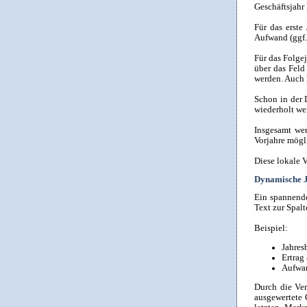
Geschäftsjahr l
Für das erste
Aufwand (ggf.
Für das Folgej
über das Feld
werden. Auch h
Schon in der 
wiederholt we
Insgesamt wer
Vorjahre mögl
Diese lokale 
Dynamische J
Ein spannende
Text zur Spalt
Beispiel:
Jahre
Ertra
Aufwa
Durch die Ver
ausgewertete 