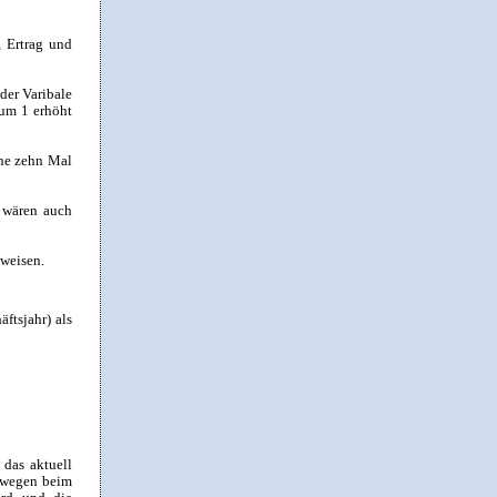
, Ertrag und
der Varibale
 um 1 erhöht
rne zehn Mal
- wären auch
uweisen.
ftsjahr) als
 das aktuell
eswegen beim