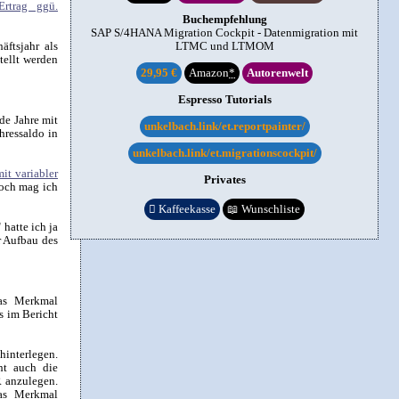
Ertrag ggü.
Buchempfehlung
SAP S/4HANA Migration Cockpit - Datenmigration mit
äftsjahr als
LTMC und LTMOM
tellt werden
29,95 €
Amazon
*
Autorenwelt
Espresso Tutorials
de Jahre mit
unkelbach.link/et.reportpainter/
hressaldo in
unkelbach.link/et.migrationscockpit/
it variabler
Privates
noch mag ich

Kaffeekasse
📖
Wunschliste
" hatte ich ja
r Aufbau des
das Merkmal
s im Bericht
hinterlegen.
ht auch die
 anzulegen.
das Merkmal