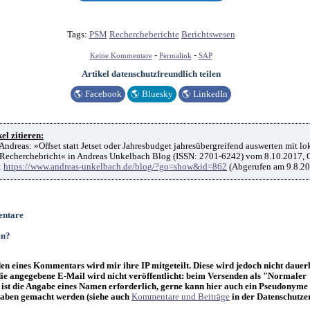
Tags:
PSM
Rechercheberichte
Berichtswesen
-
-
Keine Kommentare
Permalink
SAP
Artikel datenschutzfreundlich teilen
🌎
Facebook
🌎
Bluesky
🌎
LinkedIn
el zitieren:
ndreas: »Offset statt Jetset oder Jahresbudget jahresübergreifend auswerten mit lo
 Recherchebricht« in Andreas Unkelbach Blog (ISSN: 2701-6242) vom 8.10.2017, 
:
https://www.andreas-unkelbach.de/blog/?go=show&id=862
(Abgerufen am 9.8.20
ntare
en?
n eines Kommentars wird mir ihre IP mitgeteilt. Diese wird jedoch nicht dauer
die angegebene E-Mail wird nicht veröffentlicht: beim Versenden als "Normaler
st die Angabe eines Namen erforderlich, gerne kann hier auch ein Pseudonyme
ben gemacht werden (siehe auch
Kommentare und Beiträge
in der Datenschutze