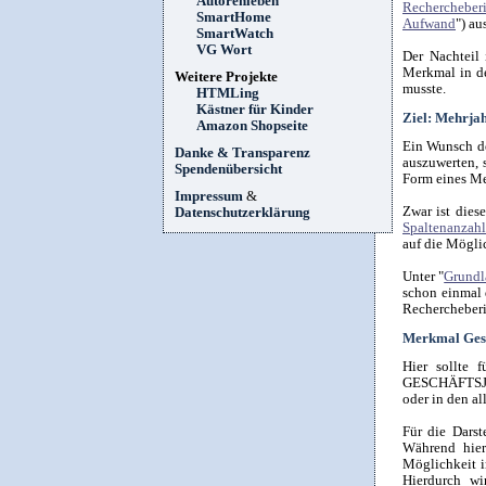
Autorenleben
Rechercheber
SmartHome
Aufwand
") au
SmartWatch
VG Wort
Der Nachteil 
Merkmal in de
Weitere Projekte
musste.
HTMLing
Kästner für Kinder
Ziel: Mehrja
Amazon Shopseite
Ein Wunsch de
Danke & Transparenz
auszuwerten, 
Spendenübersicht
Form eines Me
Impressum
&
Zwar ist diese
Datenschutzerklärung
Spaltenanzahl
auf die Mögli
Unter "
Grundl
schon einmal 
Rechercheberi
Merkmal Gesc
Hier sollte 
GESCHÄFTSJAHR
oder in den al
Für die Darst
Während hier
Möglichkeit 
Hierdurch wi