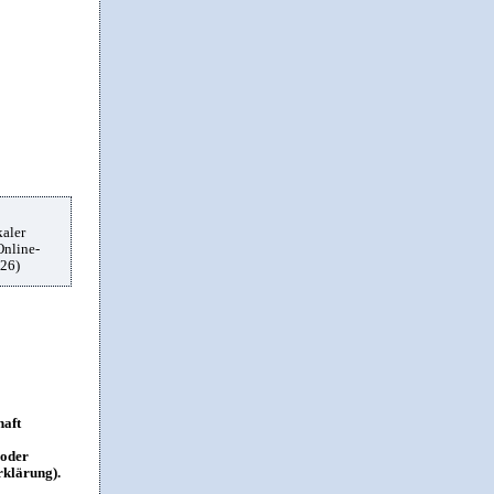
kaler
Online-
26)
haft
 oder
rklärung).