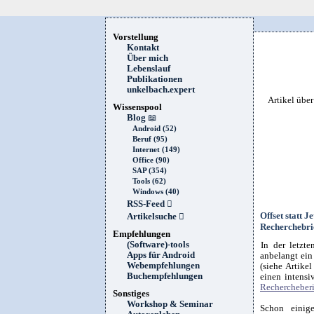
Vorstellung
Kontakt
Über mich
Lebenslauf
Publikationen
unkelbach.expert
Artikel übe
Wissenspool
Blog
📖
Android (52)
Beruf (95)
Internet (149)
Office (90)
SAP (354)
Tools (62)
Windows (40)
RSS-Feed

Offset statt 
Artikelsuche

Recherchebri
Empfehlungen
(Software)-tools
In der letzt
Apps für Android
anbelangt ei
Webempfehlungen
(siehe Artikel
Buchempfehlungen
einen intensi
Rechercheberi
Sonstiges
Workshop & Seminar
Schon einige