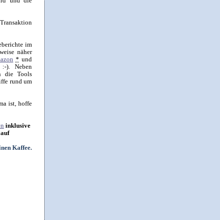
rd und die
 Transaktion
eberichte im
weise näher
azon
*
und
:-). Neben
h die Tools
iffe rund um
a ist, hoffe
en
inklusive
 auf