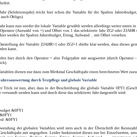
iefert.
 Jahr (Selektionsjahr) reicht hier schon die Variable für die Spalten Jahresbudget
 auch Obligo).
ahr kann nun wieder die lokale Variable gewählt werden allerdings weiter unten in 
 Operator (Auswahl von +) und Offset von 1 das selektierte Jahr ZGJ oder ZJAHR
ier werden die Spalten Jahresbudget, Ertrag, Aufwand ... mit Offset versehen.
Darstellung der Variable ZJAHR+1 oder ZGJ+1 dürfte klar werden, dass dieses ge
rden kann.
den hier durch den Operator + also Folgejahre mit ausgwertet (durch Operator 
ich).
Variablen dienen nur dazu zum Merkmal Geschäftsjahr einen berechneten Wert zuz
ahresauswertung durch Textpflege und globale Variable
r Trick ist nun, aber, dass in der Beschreibung die globale Variable 0FY1 (Geschä
e verwandt werden kann und durch diese das selektierte Jahr dargestellt wird:
sbudget &0FY1
g &0FY1
nd &0FY1
wendung der globalen Variablen wird stets auch in der Überschrift der Kennzahl
Geschäftsjahr mit angegeben. Leider funktioniert dieses nur bei Einzelwerten, w