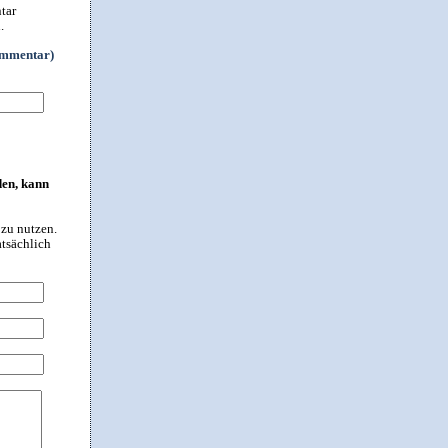
tar
.
ommentar)
den, kann
 zu nutzen.
atsächlich