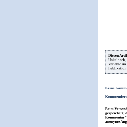
Diesen Artik
Unkelbach, A
Variable im
Publikation
Keine Komme
Kommentier
Beim Versende
gespeichert; 
Kommentar" i
anonyme Anga