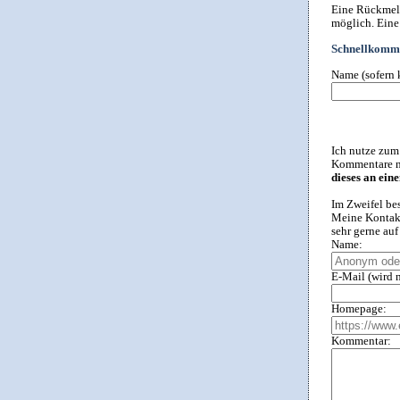
Eine Rückmeld
möglich. Eine
Schnellkomme
Name (sofern 
Ich nutze zum
Kommentare ni
dieses an ein
Im Zweifel be
Meine Kontakt
sehr gerne au
Name:
E-Mail (wird n
Homepage:
Kommentar: