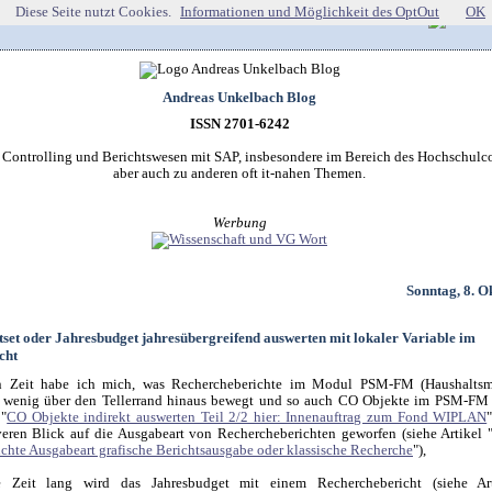
Diese Seite nutzt Cookies.
Informationen und Möglichkeit des OptOut
OK
Andreas Unkelbach Blog
ISSN 2701-6242
r Controlling und Berichtswesen mit SAP, insbesondere im Bereich des Hochschulco
aber auch zu anderen oft it-nahen Themen.
Werbung
Sonntag, 8. O
Jetset oder Jahresbudget jahresübergreifend auswerten mit lokaler Variable im
cht
en Zeit habe ich mich, was Rechercheberichte im Modul PSM-FM (Haushalts
n wenig über den Tellerrand hinaus bewegt und so auch CO Objekte im PSM-FM 
 "
CO Objekte indirekt auswerten Teil 2/2 hier: Innenauftrag zum Fond WIPLAN
veren Blick auf die Ausgabeart von Rechercheberichten geworfen (siehe Artikel 
chte Ausgabeart grafische Berichtsausgabe oder klassische Recherche
"),
 Zeit lang wird das Jahresbudget mit einem Recherchebericht (siehe Ar