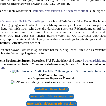
kmal nur Summe Budget, Summe Ertrag, Summe Aufwand, … eingetragen wi
r das Geschäftsjahr von ZJAHR bis ZJAHR+10 erfolgt.
ericht kann wieder über "
Parametertransaktion für Recherchebericht
" eine eigene
ichtswesen im SAP®-Controlling
« bin ich ausführlicher auf das Thema Recherch
 eingegangen und habe für einen Mehrjahresvergleich auch diese Vorgehens
er freue ich mich auch sehr über die durchweg positiven Rückmeldungen auf
Am
freuen, wenn das Buch und Thema auch weitere Personen finden wird 
ichte wird hier auch das Thema Berichtswesen im CO allgemein aber auc
cht, Report Painter und SAP Query behandelt sowie einige Empfehlungen und Kn
internen Berichtswesen gegeben.
an sich sowohl hier im Blog als auch bei meiner täglichen Arbeit ein Herzensthem
uch weiterhin einige begeistern wird
elle Buchempfehlungen besonders SAP Fachbücher sind unter
Buchempfehlung
 Rezenssionenzu finden. Mein Weiterbildungsangebot zu SAP Themen finden Sie
ert
.
3x
SAP Weiterbildung
ein Angebot von Espresso Tutorials
unkelbach.link/et.books/
unkelbach.link/et.reportpainter/
unkelbach.link/et.migrationscockpit/