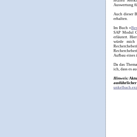
letzten Mer
Auswertung fü
Auch dieser B
erhalten.
Im Buch »
Ber
SAP Modul CO
erläutert. Hi
würde mich 
Rechercheber
Rechercheberi
Aufbau eines 
Da das Thema 
ich, dass es a
Hinweis:
Aktu
ausführlicher
unkelbach.exp