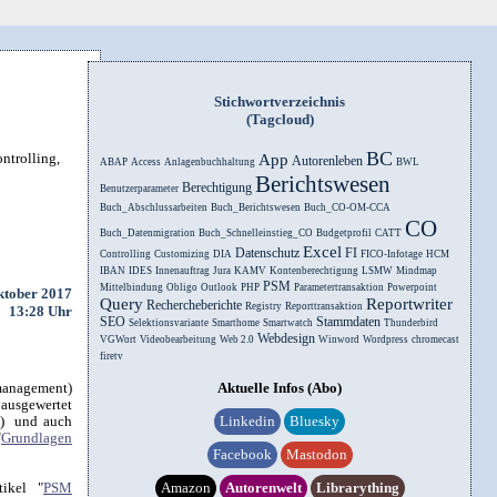
Stichwortverzeichnis
(Tagcloud)
BC
ntrolling,
App
Autorenleben
ABAP
Access
Anlagenbuchhaltung
BWL
Berichtswesen
Berechtigung
Benutzerparameter
Buch_Abschlussarbeiten
Buch_Berichtswesen
Buch_CO-OM-CCA
CO
Buch_Datenmigration
Buch_Schnelleinstieg_CO
Budgetprofil
CATT
Excel
Datenschutz
FI
Controlling
Customizing
DIA
FICO-Infotage
HCM
IBAN
IDES
Innenauftrag
Jura
KAMV
Kontenberechtigung
LSMW
Mindmap
PSM
Mittelbindung
Obligo
Outlook
PHP
Parametertransaktion
Powerpoint
ktober 2017
Query
Reportwriter
Rechercheberichte
Registry
Reporttransaktion
13:28 Uhr
SEO
Stammdaten
Selektionsvariante
Smarthome
Smartwatch
Thunderbird
Webdesign
VGWort
Videobearbeitung
Web 2.0
Winword
Wordpress
chromecast
firetv
management)
Aktuelle Infos (Abo)
ausgewertet
") und auch
Linkedin
Bluesky
"
Grundlagen
Facebook
Mastodon
tikel "
PSM
Amazon
Autorenwelt
Librarything