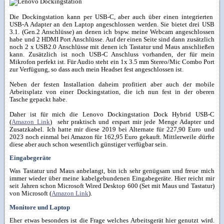
Die Dockingstation kann per USB-C, aber auch über einen integrierten
USB-A Adapter an den Laptop angeschlossen werden. Sie bietet drei USB
3.1. (Gen.2 Anschlüsse) an denen ich bspw. meine Webcam angeschlossen
habe und 2 HDMI Port Anschlüsse. Auf der einen Seite sind dann zusätzlich
noch 2 x USB2.0 Anschlüsse mit denen ich Tastatur und Maus anschließen
kann. Zusätzlich ist noch USB-C Anschluss vorhanden, der für mein
Mikrofon perfekt ist. Für Audio steht ein 1x 3.5 mm Stereo/Mic Combo Port
zur Verfügung, so dass auch mein Headset fest angeschlossen ist.
Neben der festen Installation daheim profitiert aber auch der mobile
Arbeitsplatz von einer Dockingstation, die ich nun fest in der oberen
Tasche gepackt habe.
Daher ist für mich die Lenovo Dockingstation Dock Hybrid USB-C
(
Amazon Link
) sehr praktisch und erspart mir jede Menge Adapter und
Zusatzkabel. Ich hatte mir diese 2019 bei Alternate für 227,90 Euro und
2023 noch einmal bei Amazon für 162,95 Euro gekauft. Mittlerweile dürfte
diese aber auch schon wesentlich günstiger verfügbar sein.
Eingabegeräte
Was Tastatur und Maus anbelangt, bin ich sehr genügsam und freue mich
immer wieder über meine kabelgebundenen Eingabegeräte. Hier reicht mir
seit Jahren schon Microsoft Wired Desktop 600 (Set mit Maus und Tastatur)
von Microsoft (
Amazon Link
).
Monitore und Laptop
Eher etwas besonders ist die Frage welches Arbeitsgerät hier genutzt wird.