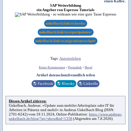
SAP Weiterbildung
ein Angebot von Espresso Tutorials
unkelbach.link/et.books/
unkelbach.link/et.reportpainter/
unkelbach.link/et.migrationscockpit/
Tags:
Autorenleben
-
-
Keine Kommentare
Permalink
Beruf
Artikel datenschutzfreundlich teilen
🌎
Facebook
🌎
Bluesky
🌎
LinkedIn
Diesen Artikel zitieren:
Unkelbach, Andreas: »Update zum mobiler Arbeitsplatz oder IT für
Arbeiten in Präsenz und mobil« in Andreas Unkelbach Blog (ISSN:
2701-6242) vom 19.11.2024, Online-Publikation:
https://www.andreas-
unkelbach.de/blog/?go=show&id=1358
(Abgerufen am 7.8.2026)