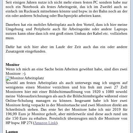
Seit einigen Jahren nutze ich nicht mehr einen festen PC sondern habe nur
noch ein Notebook als festes Arbeitsgerät, das ich im Zweifel auch so
einfach im Rucksack mitnehmen könnte und bspw. in der Bahn noch an der
ein oder anderen Schulung oder Buchprojekt arbeiten kann.
Daneben hat ein mobiler Arbeitsplatz auch den Vorteil, dass ich hier meine
Umgebung und Peripherie auch für Arbeitsgeräte oder andere Laptops
nutzen kann ohne dass ich erst groß einen Umbau der Kabel etc. vollziehen
muss.
Dafür hat sich hier aber im Laufe der Zeit auch das ein oder andere
Zusatzgerät eingefunden.
Monitor
Wenn ich mich an eine Sache beim Arbeiten gewöhnt habe, sind dies zwei
Monitore :-).
Sowohl am festen Arbeitsplatz als auch unterwegs mag ich ungern auf
wenigstens einen Monitor verzichten und bin froh mit zwei 27 Zoll
Monitoren hier mit einer Bildschirmauflösung von 1920 x 1080 sowohl
meine Videoaufzeichnungen als auch die Bildschirmfreigabe während einer
Online-Schulung managen zu können. Insgesamt habe ich hier zwei
Monitore fertig verpackt in der Monitortasche und zwei Monitore direkt am
Schreibtisch stehen. Das erste Set der Monitore habe ich mir 2019 für
196,99 Euro je Monitor geholt, aber mittlerweile sind diese auch rund um
die 150 Euro zu erhalten. Persönlich überzeugten mich die Monitore von
HP bspw. HP 27f (
Amazon Link
).
Laptop