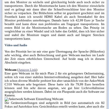
um den Monitor zu wickeln und gleichzeitig beide auch noch sicher zu
transportieren. Durch die Monitortasche kann ich den Monitor einwickeln
und es gelingt mir dann über die Schnellverschlüsse hier den Monitor
sicher zu verpacken. Der Bildschirm selbst ist gepolstert geschützt und im
Frontfach kann ich sowohl HDMI Kabel als auch Stromkabel für den
Monitor problemlos unterbringen. Damals hatte ich 42,99 Euro je Tasche
bezahlt und kann diese nun problemlos am Tragegurt transportieren. Im
ersten Bild ist die Monitortasche am Boden zu sehen. Das Prinzip ist
vergleichbar zu einer Windel und ich habe das Gefühl, dass ich hier sicher
und stabil die Monitore tragen und damit auch auf längere Strecken
transportieren kann.
Video und Audio
Von der Priorität her ist mir eine gute Übertragung der Sprache (Mikrofon)
sehr wichtig, aber auch Beleuchtung und gute Webcam machen im Laufe
der Zeit einen erheblichen Unterschied. Auf beide mag ich in diesem
Abschnitt eingehen.
Webcam
(
Amazon Link
)
Eine gute Webcam ist für mich Platz 2 für ein gelungenes Onlinetraining,
sofern ich von einer stabilen Internetverbindung ausgehen darf. Hier habe
ich schon diverse Modelle probiert bin aber tatsächlich von der AnkerWork
C310 Webcam sehr begeistert. Diese hatte ich für 79,99 Euro bestellen
können und bin sehr davon angetan, wie gut hier Lichtverhältnisse
ausgeglichen werden können. Dabei ist ein Pluspunkt auch die Software zur
Kamera.
Die Geräteeinstellungen sind aufgeteilt in Bild (wo automatisch ein KI
Fokus auf Autofokus bzw. Gesichtsfokus erstellt werden kann, aber auch die