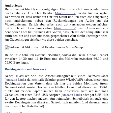
Audio-Setup
Beim Headset bin ich ein wenig eigen. Hier nutze ich immer wieder gerne
ein Sennheiser PC 2 Chat Headset (
Amazon Link
) für die Audioausgabe.
Der Vorteil ist, dass damit ein Ohr frei bleibt und ich auch die Umgebung
noch mitbekomme neben den Rückmeldungen per Audio aus der
Videokonferenz. Da ich aber selbst auch gut verstanden werden möchte,
nutze ich ein Lavaliermikrofon (
Amazon Link
) zum Anstecken von
Sennheiser. Dies hat für mich den Vorteil, dass ich mit der Tonqualität sehr
zufrieden bin und auch nur mein gesprochenes Wort direkt übertragen wird.
An Gideon ist gut sichtbar wie diese beiden aussehen.
Beide Teile habe ich zweimal erworben, sodass die Preise für das Headset
zwischen 14,30 und 11,40 Euro und das Mikrofon zwischen 66,00 und
59,00 Euro lagen.
Dockingstation und Netzwerk
Neben Klassiker wie die Anschlussmöglichkeit eines Netzwerkkabel
(
Amazon Link
), da nicht alle Schulungsorte WLAN/WiFi haben, bietet eine
Dockingstation den Vorteil, dass ich hier die beiden Monitore, Strom,
Netzwerkkabel sowie Headset anschließen kann und dieses per USB-C
direkt auf meinen Laptop nutzen kann. Ansonsten hätte ich mir noch
Gedanken um einen RJ45 USB Adapter (
Amazon Link
) oder gar USB Hub
für den Laptop machen müssen. Am heimischen Schreibtisch ist auch eine
zweite Dockingstation direkt am Schreibtisch montiert (und darunter auch
ein ordentlicher Kabelkanal).