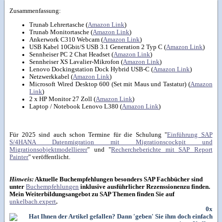
Zusammenfassung:
Trunab Lehrertasche (
Amazon Link
)
Trunab Monitortasche (
Amazon Link
)
Ankerwork C310 Webcam (
Amazon Link
)
USB Kabel 10Gbit/S USB 3.1 Generation 2 Typ C (
Amazon Link
)
Sennheiser PC 2 Chat Headset (
Amazon Link
)
Sennheiser XS Lavalier-Mikrofon (
Amazon Link
)
Lenovo Dockingstation Dock Hybrid USB-C (
Amazon Link
)
Netzwerkkabel (
Amazon Link
)
Microsoft Wired Desktop 600 (Set mit Maus und Tastatur) (
Amazon
Link
)
2 x HP Monitor 27 Zoll (
Amazon Link
)
Laptop / Notebook Lenovo L380 (
Amazon Link
)
Für 2025 sind auch schon Termine für die Schulung "
Einführung SAP
S/4HANA Datenmigration mit Migrationscockpit und
Migrationsobjektmodellierer
" und "
Rechercheberichte mit SAP Report
Painter
" veröffentlicht.
Hinweis:
Aktuelle Buchempfehlungen besonders SAP Fachbücher sind
unter
Buchempfehlungen
inklusive ausführlicher Rezenssionenzu finden.
Mein Weiterbildungsangebot zu SAP Themen finden Sie auf
unkelbach.expert
.
0x