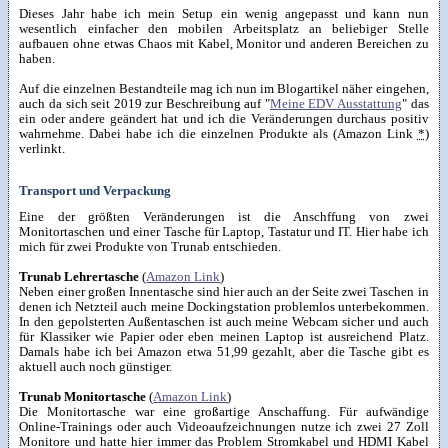
Dieses Jahr habe ich mein Setup ein wenig angepasst und kann nun
wesentlich einfacher den mobilen Arbeitsplatz an beliebiger Stelle
aufbauen ohne etwas Chaos mit Kabel, Monitor und anderen Bereichen zu
haben.
Auf die einzelnen Bestandteile mag ich nun im Blogartikel näher eingehen,
auch da sich seit 2019 zur Beschreibung auf "
Meine EDV Ausstattung
" das
ein oder andere geändert hat und ich die Veränderungen durchaus positiv
wahrnehme. Dabei habe ich die einzelnen Produkte als (Amazon Link
*
)
verlinkt.
Transport und Verpackung
Eine der größten Veränderungen ist die Anschffung von zwei
Monitortaschen und einer Tasche für Laptop, Tastatur und IT. Hier habe ich
mich für zwei Produkte von Trunab entschieden.
Trunab Lehrertasche
(
Amazon Link
)
Neben einer großen Innentasche sind hier auch an der Seite zwei Taschen in
denen ich Netzteil auch meine Dockingstation problemlos unterbekommen.
In den gepolsterten Außentaschen ist auch meine Webcam sicher und auch
für Klassiker wie Papier oder eben meinen Laptop ist ausreichend Platz.
Damals habe ich bei Amazon etwa 51,99 gezahlt, aber die Tasche gibt es
aktuell auch noch günstiger.
Trunab Monitortasche
(
Amazon Link
)
Die Monitortasche war eine großartige Anschaffung. Für aufwändige
Online-Trainings oder auch Videoaufzeichnungen nutze ich zwei 27 Zoll
Monitore und hatte hier immer das Problem Stromkabel und HDMI Kabel