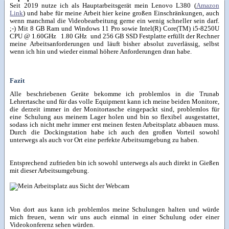
Seit 2019 nutze ich als Hauptarbeitsgerät mein Lenovo L380 (
Amazon
Link
) und habe für meine Arbeit hier keine großen Einschränkungen, auch
wenn manchmal die Videobearbeitung gerne ein wenig schneller sein darf.
;-) Mit 8 GB Ram und Windows 11 Pro sowie Intel(R) Core(TM) i5-8250U
CPU @ 1.60GHz 1.80 GHz und 256 GB SSD Festplatte erfüllt der Rechner
meine Arbeitsanforderungen und läuft bisher absolut zuverlässig, selbst
wenn ich hin und wieder einmal höhere Anforderungen dran habe.
Fazit
Alle beschriebenen Geräte bekomme ich problemlos in die Trunab
Lehrertasche und für das volle Equipment kann ich meine beiden Monitore,
die derzeit immer in der Monitortasche eingepackt sind, problemlos für
eine Schulung aus meinem Lager holen und bin so flexibel ausgestattet,
sodass ich nicht mehr immer erst meinen festen Arbeitsplatz abbauen muss.
Durch die Dockingstation habe ich auch den großen Vorteil sowohl
unterwegs als auch vor Ort eine perfekte Arbeitsumgebung zu haben.
Entsprechend zufrieden bin ich sowohl unterwegs als auch direkt in Gießen
mit dieser Arbeitsumgebung.
Von dort aus kann ich problemlos meine Schulungen halten und würde
mich freuen, wenn wir uns auch einmal in einer Schulung oder einer
Videokonferenz sehen würden.