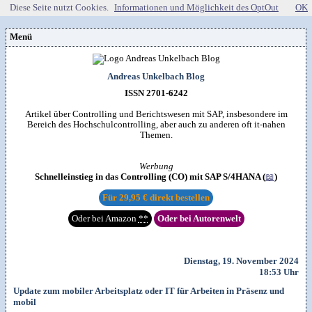
Diese Seite nutzt Cookies.
Informationen und Möglichkeit des OptOut
OK
Menü
Vorstellung
Kontakt
Wissenspool
Andreas Unkelbach Blog
Über mich
Blog
📖
Lebenslauf
Empfehlungen
ISSN 2701-6242
Android (52)
Publikationen
(Software)-tools
Beruf (95)
Sonstiges
unkelbach.expert
Apps für Android
Artikel über Controlling und Berichtswesen mit SAP, insbesondere im
Internet (149)
Workshop & Seminar
Webempfehlungen
Bereich des Hochschulcontrolling, aber auch zu anderen oft it-nahen
Weitere Projekte
Office (90)
Autorenleben
Buchempfehlungen
Themen.
HTMLing
SAP (354)
SmartHome
Danke & Transparenz
Kästner für Kinder
Tools (62)
SmartWatch
Spendenübersicht
Amazon Shopseite
Windows (40)
VG Wort
Werbung
Impressum
RSS-Feed
&

Datenschutzerklärung
Schnelleinstieg in das Controlling (CO) mit SAP S/4HANA (
📖
)
Artikelsuche

Für
29,95 €
direkt bestellen
Oder bei Amazon
**
Oder bei Autorenwelt
Dienstag, 19. November 2024
18:53 Uhr
Update zum mobiler Arbeitsplatz oder IT für Arbeiten in Präsenz und
mobil