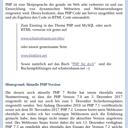
PHP ist eine Skriptsprache die gerade im Web sehr verbreitet ist und zur
Entwicklung von dynamischen Webseiten und Webanwendungen
eingesetzt wird. Dieses bedeutet, dass PHP Code am Server ausgeführt wird
und als Ergebnis den Code in HTML Code umwandelt.
Zum Einstieg in das Thema PHP und MySQL oder auch
HTML verweise ich gerne auf:
www.schattenbaum.net/php/
oder unsere gemeinsame Seite
www.htmling.net
Sowie natürlich auf das Buch "
PHP für dich
" und die
Buchempfehlungen auf schattenbaum.net :-)
Hintrgrund: Aktuelle PHP Version
Die derzeit noch aktuelle PHP 7 Reihe hat intern ebenfalls eine
Nummerierung, so dass die PHP Version 7.0 am 3. Dezember 2017
eingestellt ist und nur noch bis zum 3. Dezember Sicherheitsupdates
eingestellt werden. Seit Anfang Dezember 2016 ist PHP 7.1 veröffentlicht
sowie seit dem 30. November 2017 PHP 7.2. Letztere bietet mein Webhoster
ebenfalls an wobei ich bei vorherigen Webhostern auch die Erfahrung
gemacht habe, dass längst nicht immer die aktuellste Version angeboten
wird. Der Webhoster Strato bietet dabei die seit 13. Dezember verfügbare
PHP 7.3 an empfiehlt aber ebenfalls den Einsatz der Version 7.2 welche