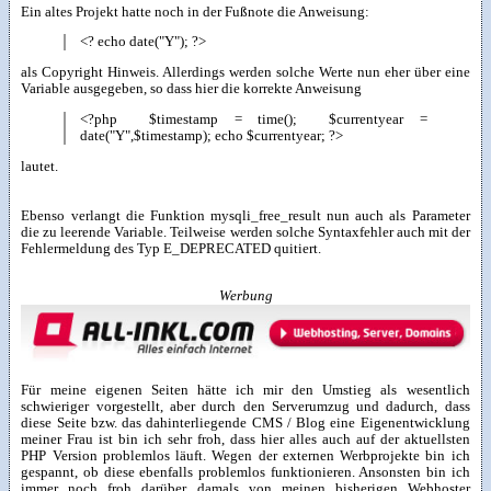
Ein altes Projekt hatte noch in der Fußnote die Anweisung:
<? echo date("Y"); ?>
als Copyright Hinweis. Allerdings werden solche Werte nun eher über eine
Variable ausgegeben, so dass hier die korrekte Anweisung
<?php $timestamp = time(); $currentyear =
date("Y",$timestamp); echo $currentyear; ?>
lautet.
Ebenso verlangt die Funktion mysqli_free_result nun auch als Parameter
die zu leerende Variable. Teilweise werden solche Syntaxfehler auch mit der
Fehlermeldung des Typ E_DEPRECATED quitiert.
Werbung
Für meine eigenen Seiten hätte ich mir den Umstieg als wesentlich
schwieriger vorgestellt, aber durch den Serverumzug und dadurch, dass
diese Seite bzw. das dahinterliegende CMS / Blog eine Eigenentwicklung
meiner Frau ist bin ich sehr froh, dass hier alles auch auf der aktuellsten
PHP Version problemlos läuft. Wegen der externen Werbprojekte bin ich
gespannt, ob diese ebenfalls problemlos funktionieren. Ansonsten bin ich
immer noch froh darüber damals von meinen bisherigen Webhoster