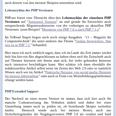
auch derzeit von den meisten Skripten unterstützt wird.
Lebenszyklus der PHP Versionen
PHP.net bietet eine Übersicht über den
Lebenszyklus der einzelnen PHP
Versionen
auf "
Supported Versions
" an und gerade für Entwickler auch
entsprechende Migrationshinweise von der vorherigen zu aktuellen PHP
Versionen (zum Beispiel "
Migration von PHP 7.0.x nach PHP 7.1.x
".
Im ToRead Stapel liegen auch noch einige Ausgaben "c't – Magazin für
Computertechnik" die unter anderen das Thema "
Update freigegeben: Was
neu ist in PHP 7.3
" behandelt.
Hier muss ich auch wirklich sagen, dass ich im Laufe der Zeit immer wieder
froh bin hier ein Abo abgeschlossen zu haben eben weil die Zeitschrift auch
auf Themen hinweist mit denen man sich, bei tiefer gehenden Interesse
auch intensiver beschäftigen kann. Hier schätze ich dann ebenfalls die
redaktionellen Artikel selbst wenn im Zeiten des Web 2.0 oder so natürlich
Wissen auch wie im Artikel "
Praktische Nutzung von social media Diensten
für meinen Arbeitsalltag
" oder auch in Form von Weiterbildungsplattformen
erlangt werden kann.
PHP Extended Support
Der Nachteil an einer neuen Version ist immer, dass sich hier auch für
manche Codeanweisung das Verhalten ändert und daher bei einer
Umstellung immer auch zu prüfen ist, ob bestehende Skripte weiterhin
laufen. Dennoch wurde auch bei meinen Hoster, auch aus
Sicherheitsgründen die Vorgängerversion PHP 5.6 als veraltet und bald