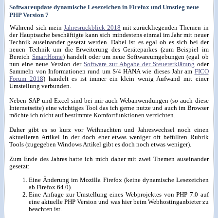
Softwareupdate dynamische Lesezeichen in Firefox und Umstieg neue
PHP Version 7
Während sich mein
Jahresrückblick 2018
mit zurückliegenden Themen in
der Hauptsache beschäftigte kann sich mindestens einmal im Jahr mit neuer
Technik auseinander gesetzt werden. Dabei ist es egal ob es sich bei der
neuen Technik um die Erweiterung des Geräteparkes (zum Beispiel im
Bereich
SmartHome
) handelt oder um neue Softwareumgebungen (egal ob
nun eine neue Version der
Software zur Abgabe der Steuererklärung
oder
Sammeln von Informationen rund um S/4 HANA wie dieses Jahr am
FICO
Forum 2018
) handelt es ist immer ein klein wenig Aufwand mit einer
Umstellung verbunden.
Neben SAP und Excel sind bei mir auch Webanwendungen (so auch diese
Internetseite) eine wichtiges Tool das ich gerne nutze und auch im Browser
möchte ich nicht auf bestimmte Komfortfunktionen verzichten.
Daher gibt es so kurz vor Weihnachten und Jahreswechsel noch einen
aktuelleren Artikel in der doch eher etwas weniger oft befüllten Rubrik
Tools (zugegeben Windows Artikel gibt es doch noch etwas weniger).
Zum Ende des Jahres hatte ich mich daher mit zwei Themen auseinander
gesetzt:
Eine Änderung im Mozilla Firefox (keine dynamische Lesezeichen
ab Firefox 64.0).
Eine Anfrage zur Umstellung eines Webprojektes von PHP 7.0 auf
eine aktuelle PHP Version und was hier beim Webhostinganbieter zu
beachten ist.