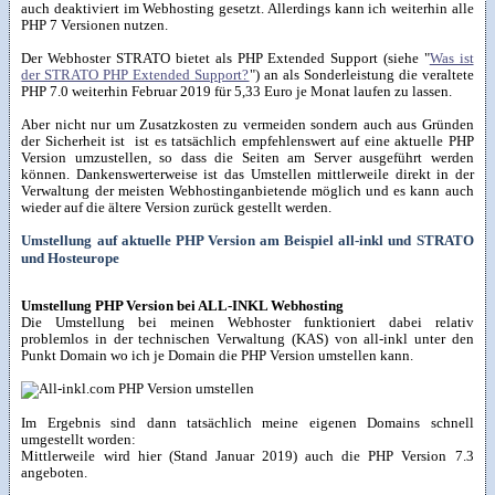
auch deaktiviert im Webhosting gesetzt. Allerdings kann ich weiterhin alle
PHP 7 Versionen nutzen.
Der Webhoster STRATO bietet als PHP Extended Support (siehe "
Was ist
der STRATO PHP Extended Support?
") an als Sonderleistung die veraltete
PHP 7.0 weiterhin Februar 2019 für 5,33 Euro je Monat laufen zu lassen.
Aber nicht nur um Zusatzkosten zu vermeiden sondern auch aus Gründen
der Sicherheit ist ist es tatsächlich empfehlenswert auf eine aktuelle PHP
Version umzustellen, so dass die Seiten am Server ausgeführt werden
können. Dankenswerterweise ist das Umstellen mittlerweile direkt in der
Verwaltung der meisten Webhostinganbietende möglich und es kann auch
wieder auf die ältere Version zurück gestellt werden.
Umstellung auf aktuelle PHP Version am Beispiel all-inkl und STRATO
und Hosteurope
Umstellung PHP Version bei ALL-INKL Webhosting
Die Umstellung bei meinen Webhoster funktioniert dabei relativ
problemlos in der technischen Verwaltung (KAS) von all-inkl unter den
Punkt Domain wo ich je Domain die PHP Version umstellen kann.
Im Ergebnis sind dann tatsächlich meine eigenen Domains schnell
umgestellt worden:
Mittlerweile wird hier (Stand Januar 2019) auch die PHP Version 7.3
angeboten.