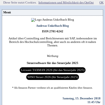
Diese Seite nutzt Cookies.
Informationen und Möglichkeit des OptOut
OK
Menü
Vorstellung
Kontakt
Wissenspool
Andreas Unkelbach Blog
Über mich
Blog
📖
Lebenslauf
Empfehlungen
ISSN 2701-6242
Android (52)
Publikationen
(Software)-tools
Beruf (95)
Sonstiges
unkelbach.expert
Apps für Android
Artikel über Controlling und Berichtswesen mit SAP, insbesondere im
Internet (149)
Workshop & Seminar
Webempfehlungen
Bereich des Hochschulcontrolling, aber auch zu anderen oft it-nahen
Weitere Projekte
Office (90)
Autorenleben
Buchempfehlungen
Themen.
HTMLing
SAP (354)
SmartHome
Danke & Transparenz
Kästner für Kinder
Tools (62)
SmartWatch
Spendenübersicht
Amazon Shopseite
Windows (40)
VG Wort
Werbung
Impressum
RSS-Feed
&

Datenschutzerklärung
Artikelsuche

Steuersoftware für das Steuerjahr 2025
Lexware TAXMAN 2026 (für das Steuerjahr 2025)
WISO Steuer 2026 (für Steuerjahr 2025)
* Als Amazon-Partner verdiene ich an qualifizierten Käufen über Amazon.
Samstag, 15. Dezember 2018
11:45 Uhr