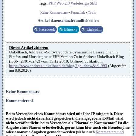
Tags:
PHP
Web 2.0
Webdesign
SEO
-
-
Keine Kommentare
Permalink
Tools
Artikel datenschutzfreundlich teilen
🌎
Facebook
🌎
Bluesky
🌎
LinkedIn
Diesen Artikel zitieren:
Unkelbach, Andreas: »Softwareupdate dynamische Lesezeichen in
Firefox und Umstieg neue PHP Version 7« in Andreas Unkelbach Blog
(ISSN: 2701-6242) vom 15.12.2018, Online-Publikation:
https://www.andreas-unkelbach.de/blog/?go=show&id=993
(Abgerufen
am 8.8.2026)
Keine Kommentare
Kommentieren?
Beim Versenden eines Kommentars wird mir ihre IP mitgeteilt. Diese
wird jedoch nicht dauerhaft gespeichert; die angegebene E-Mail wird
nicht veröffentlicht: beim Versenden als "Normaler Kommentar" ist die
Angabe eines Namen erforderlich, gerne kann hier auch ein Pseudonyme
oder anonyme Angaben gemacht werden (siehe auch
Kommentare und