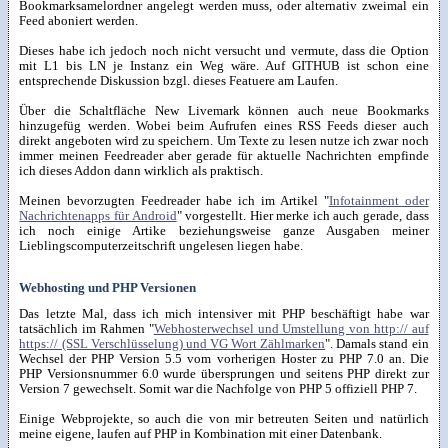
Bookmarksamelordner angelegt werden muss, oder alternativ zweimal ein
Feed aboniert werden.
Dieses habe ich jedoch noch nicht versucht und vermute, dass die Option
mit L1 bis LN je Instanz ein Weg wäre. Auf GITHUB ist schon eine
entsprechende Diskussion bzgl. dieses Featuere am Laufen.
Über die Schaltfläche New Livemark können auch neue Bookmarks
hinzugefüg werden. Wobei beim Aufrufen eines RSS Feeds dieser auch
direkt angeboten wird zu speichern. Um Texte zu lesen nutze ich zwar noch
immer meinen Feedreader aber gerade für aktuelle Nachrichten empfinde
ich dieses Addon dann wirklich als praktisch.
Meinen bevorzugten Feedreader habe ich im Artikel "
Infotainment oder
Nachrichtenapps für Android
" vorgestellt. Hier merke ich auch gerade, dass
ich noch einige Artike beziehungsweise ganze Ausgaben meiner
Lieblingscomputerzeitschrift ungelesen liegen habe.
Webhosting und PHP Versionen
Das letzte Mal, dass ich mich intensiver mit PHP beschäftigt habe war
tatsächlich im Rahmen "
Webhosterwechsel und Umstellung von http:// auf
https:// (SSL Verschlüsselung) und VG Wort Zählmarken
". Damals stand ein
Wechsel der PHP Version 5.5 vom vorherigen Hoster zu PHP 7.0 an. Die
PHP Versionsnummer 6.0 wurde übersprungen und seitens PHP direkt zur
Version 7 gewechselt. Somit war die Nachfolge von PHP 5 offiziell PHP 7.
Einige Webprojekte, so auch die von mir betreuten Seiten und natürlich
meine eigene, laufen auf PHP in Kombination mit einer Datenbank.