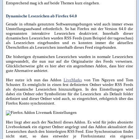
Entsprechend mag ich auf beide Themen kurz eingehen.
Dynamische Lesezeichen ab Firefox 64.0
Gerade in oftmals genutzten Softwareumgebungen wird auch immer etwas
Umstellungsaufwand erforderlich. So hat Firefox mit der Version 64.0 die
sogenannten interaktive Lesezeichen deaktiviert. Innerhalb dieser
dynamischen Lesezeichen wurden RSS Feeds (zum Beispiel der tagesschau)
als Lesezeichen eingebunden und es konnten immer die aktuellen
Überschriften als Lesezeichen innerhalb dieses Feed eingebunden.
Die bisherigen dynamischen Lesezeichen wurden in normale Lesezeichen
umgewandelt, die nun nur auf die Originalseite des Feeds verweisen.
Glücklicherweise gibt es hier aber ein angenehmes Addon, dass hier eine
gute Alternative anbietet.
Hier nutze ich nun das Addon
LiveMarks
von Tim Nguyen und Tom
Schuster. Es ermöglicht in einen fest definierten Ordner wieder RSS Feeds
als dynamische Lesezeichen hinzuzufügen. In den Einstellungen wird
dabei ein Ordner oder Symbolleiste für die Lesezeichen als Default folder
definiert und dieser Ordner wird auch, so eingerichtet, erfolgreich über das
Firefox Konto synchronisiert.
Hier liegt aber auch der Nachteil dieses Addon. Es wird für jedes abonierte
Livebookmark ein eigener Ordner angelegt und das Addon aktualisiert die
Lesezeichen durch den hinterlegten RSS Feed. Eine Synchronisation findet
nicht statt, so dass entweder je Firefoxinstanz ein eigenes