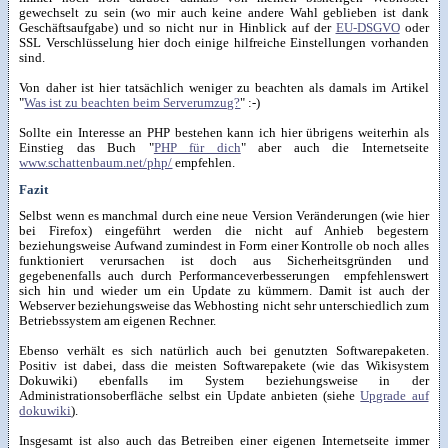
gewechselt zu sein (wo mir auch keine andere Wahl geblieben ist dank
Geschäftsaufgabe) und so nicht nur in Hinblick auf der
EU-DSGVO
oder
SSL Verschlüsselung hier doch einige hilfreiche Einstellungen vorhanden
sind.
Von daher ist hier tatsächlich weniger zu beachten als damals im Artikel
"
Was ist zu beachten beim Serverumzug?
" :-)
Sollte ein Interesse an PHP bestehen kann ich hier übrigens weiterhin als
Einstieg das Buch "
PHP für dich
" aber auch die Internetseite
www.schattenbaum.net/php/
empfehlen.
Fazit
Selbst wenn es manchmal durch eine neue Version Veränderungen (wie hier
bei Firefox) eingeführt werden die nicht auf Anhieb begestern
beziehungsweise Aufwand zumindest in Form einer Kontrolle ob noch alles
funktioniert verursachen ist doch aus Sicherheitsgründen und
gegebenenfalls auch durch Performanceverbesserungen empfehlenswert
sich hin und wieder um ein Update zu kümmern. Damit ist auch der
Webserver beziehungsweise das Webhosting nicht sehr unterschiedlich zum
Betriebssystem am eigenen Rechner.
Ebenso verhält es sich natürlich auch bei genutzten Softwarepaketen.
Positiv ist dabei, dass die meisten Softwarepakete (wie das Wikisystem
Dokuwiki) ebenfalls im System beziehungsweise in der
Administrationsoberfläche selbst ein Update anbieten (siehe
Upgrade auf
dokuwiki
).
Insgesamt ist also auch das Betreiben einer eigenen Internetseite immer