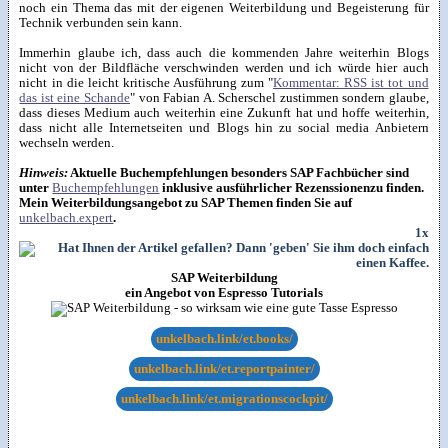
noch ein Thema das mit der eigenen Weiterbildung und Begeisterung für
Technik verbunden sein kann.
Immerhin glaube ich, dass auch die kommenden Jahre weiterhin Blogs
nicht von der Bildfläche verschwinden werden und ich würde hier auch
nicht in die leicht kritische Ausführung zum "
Kommentar: RSS ist tot und
das ist eine Schande
" von Fabian A. Scherschel zustimmen sondern glaube,
dass dieses Medium auch weiterhin eine Zukunft hat und hoffe weiterhin,
dass nicht alle Internetseiten und Blogs hin zu social media Anbietern
wechseln werden.
Hinweis:
Aktuelle Buchempfehlungen besonders SAP Fachbücher sind
unter
Buchempfehlungen
inklusive ausführlicher Rezenssionenzu finden.
Mein Weiterbildungsangebot zu SAP Themen finden Sie auf
unkelbach.expert
.
1x
SAP Weiterbildung
ein Angebot von Espresso Tutorials
unkelbach.link/et.books/
unkelbach.link/et.reportpainter/
unkelbach.link/et.migrationscockpit/