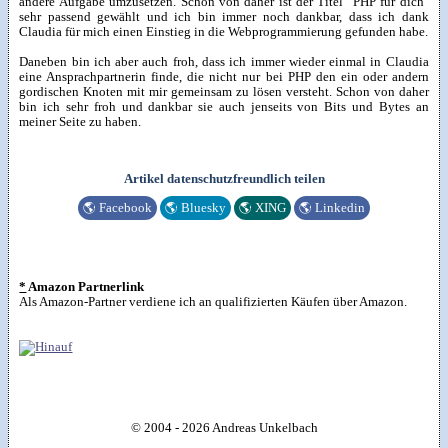
andere Aufgabe umzusetzen. Schon von daher ist der Titel "PHP für dich"
sehr passend gewählt und ich bin immer noch dankbar, dass ich dank
Claudia für mich einen Einstieg in die Webprogrammierung gefunden habe.
Daneben bin ich aber auch froh, dass ich immer wieder einmal in Claudia
eine Ansprachpartnerin finde, die nicht nur bei PHP den ein oder andern
gordischen Knoten mit mir gemeinsam zu lösen versteht. Schon von daher
bin ich sehr froh und dankbar sie auch jenseits von Bits und Bytes an
meiner Seite zu haben.
Artikel datenschutzfreundlich teilen
🌎
Facebook
🌎
Bluesky
🌎
XING
🌎
Linkedin
*
Amazon Partnerlink
Als Amazon-Partner verdiene ich an qualifizierten Käufen über Amazon.
© 2004 - 2026 Andreas Unkelbach