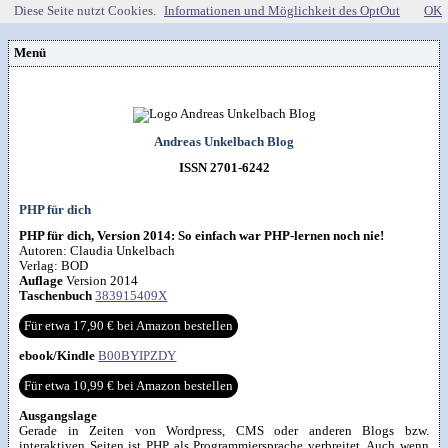
Diese Seite nutzt Cookies.
Informationen und Möglichkeit des OptOut
OK
Menü
Vorstellung
Kontakt
Wissenspool
Über mich
Blog
📖
Lebenslauf
Empfehlungen
Android (52)
Andreas Unkelbach Blog
Publikationen
(Software)-tools
Beruf (95)
Sonstiges
unkelbach.expert
Internet (149)
Apps für Android
ISSN 2701-6242
Office (90)
Workshop & Seminar
Webempfehlungen
Weitere Projekte
SAP (354)
Autorenleben
Buchempfehlungen
Tools (62)
HTMLing
SmartHome
Windows (40)
Danke & Transparenz
PHP für dich
Kästner für Kinder
RSS-Feed
SmartWatch

Spendenübersicht
Amazon Shopseite
VG Wort
Artikelsuche

PHP für dich, Version 2014: So einfach war PHP-lernen noch nie!
Impressum
&
Datenschutzerklärung
Autoren:
Claudia Unkelbach
Verlag:
BOD
Auflage
Version 2014
Taschenbuch
383915409X
Für etwa
17,90 €
bei Amazon bestellen
ebook/Kindle
B00BYIPZDY
Für etwa
10,99 €
bei Amazon bestellen
Ausgangslage
Gerade in Zeiten von Wordpress, CMS oder anderen Blogs bzw.
interaktiven Seiten ist PHP als Programmiersprache verbreitet. Auch wenn