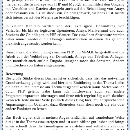
Art gelingt es ihr PHP für alle verständlich zu machen. Das Buch geht
hierbei auf die Grundlage von PHP und MySQL ein, schildert den Umgang
mit Variablen und Dateien aber geht auch auf die Behandlung von Arrays
oder Sessions ein. Es ist dabei ein Grundlagenwerk, welches Lust macht
sich intensiver mit der Materie zu beschäftigen.
In kleinen Kapiteln werden von der Textausgabe, Behandlung von
Variablen bis hin zu logischen Operatoren, Arrays, Mailversand und auch
Sessions die Grundlagen in PHP erläutert. Die einzelnen Abschnitte werden
dabei immer wieder durch Übungen unterbrochen in denen das gelernte
praktisch angewendet werden kann.
Danach wird die Verbindung zwischen PHP und MySQL hergestellt und die
Arbeit von der Verbindung zur Datenbank, Anlage von Tabellen, Abfragen
und natürlich auch auf die Eingabe, Ausgabe sowie das Sortieren, Ändern
und Löschen von Daten eingegangen.
Bewertung
Die große Stärke dieses Buches ist es sicherlich, dass hier das notwenige
Grundwerkzeug gelegt wird und hier eine Einführung in das Thema liefert
die dann durch Interesse am Thema ausgebaut werden kann. Vieles was ich
durch PHP gelernt habe kann ich mittlerweile auch auf andere
Programmiersprachen übertragen und freue mich regelmäßig auch darüber,
wenn ich Teile meiner Seite (so auch dieses Blog hier) mit entsprechenden
Anpassungen im Quelltext dazu überreden kann doch noch die ein oder
andere Funktion zu lernen.
Das Buch eignet sich in meinen Augen tatsächlich auf wunderbare Weise
direkt in das Thema einzusteigen und ist auch offline gut lesbar und bringt
einen schnell dazu die Grundlagen zu verstehen und selbst die ein oder