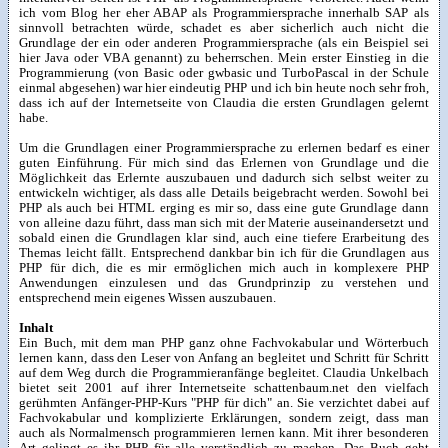
ich vom Blog her eher ABAP als Programmiersprache innerhalb SAP als
sinnvoll betrachten würde, schadet es aber sicherlich auch nicht die
Grundlage der ein oder anderen Programmiersprache (als ein Beispiel sei
hier Java oder VBA genannt) zu beherrschen. Mein erster Einstieg in die
Programmierung (von Basic oder gwbasic und TurboPascal in der Schule
einmal abgesehen) war hier eindeutig PHP und ich bin heute noch sehr froh,
dass ich auf der Internetseite von Claudia die ersten Grundlagen gelernt
habe.
Um die Grundlagen einer Programmiersprache zu erlernen bedarf es einer
guten Einführung. Für mich sind das Erlernen von Grundlage und die
Möglichkeit das Erlernte auszubauen und dadurch sich selbst weiter zu
entwickeln wichtiger, als dass alle Details beigebracht werden. Sowohl bei
PHP als auch bei HTML erging es mir so, dass eine gute Grundlage dann
von alleine dazu führt, dass man sich mit der Materie auseinandersetzt und
sobald einen die Grundlagen klar sind, auch eine tiefere Erarbeitung des
Themas leicht fällt. Entsprechend dankbar bin ich für die Grundlagen aus
PHP für dich, die es mir ermöglichen mich auch in komplexere PHP
Anwendungen einzulesen und das Grundprinzip zu verstehen und
entsprechend mein eigenes Wissen auszubauen.
Inhalt
Ein Buch, mit dem man PHP ganz ohne Fachvokabular und Wörterbuch
lernen kann, dass den Leser von Anfang an begleitet und Schritt für Schritt
auf dem Weg durch die Programmieranfänge begleitet. Claudia Unkelbach
bietet seit 2001 auf ihrer Internetseite schattenbaum.net den vielfach
gerühmten Anfänger-PHP-Kurs "PHP für dich" an. Sie verzichtet dabei auf
Fachvokabular und komplizierte Erklärungen, sondern zeigt, dass man
auch als Normalmensch programmieren lernen kann. Mit ihrer besonderen