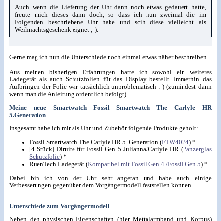
Auch wenn die Lieferung der Uhr dann noch etwas gedauert hatte,
freute mich dieses dann doch, so dass ich nun zweimal die im
Folgenden beschriebene Uhr habe und scih diese vielleicht als
Weihnachtsgeschenk eignet ;-).
Gerne mag ich nun die Unterschiede noch einmal etwas näher beschreiben.
Aus meinen bisherigen Erfahrungen hatte ich sowohl ein weiteres
Ladegerät als auch Schutzfolien für das Display bestellt. Immerhin das
Aufbringen der Folie war tatsächlich unproblematisch :-) (zumindest dann
wenn man die Anleitung ordentlich befolgt)
Meine neue Smartwatch Fossil Smartwatch The Carlyle HR
5.Generation
Insgesamt habe ich mir als Uhr und Zubehör folgende Produkte geholt:
Fossil Smartwatch The Carlyle HR 5. Generation (
FTW4024
) *
[4 Stück] Diruite für Fossil Gen 5 Julianna/Carlyle HR (
Panzerglas
Schutzfolie
) *
RuenTech Ladegerät (
Kompatibel mit Fossil Gen 4 /Fossil Gen 5
) *
Dabei bin ich von der Uhr sehr angetan und habe auch einige
Verbesserungen gegenüber dem Vorgängermodell feststellen können.
Unterschiede zum Vorgängermodell
Neben den physischen Eigenschaften (hier Mettalarmband und Korpus)