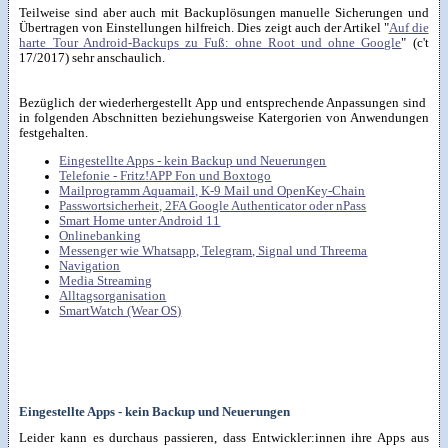
Teilweise sind aber auch mit Backuplösungen manuelle Sicherungen und
Übertragen von Einstellungen hilfreich. Dies zeigt auch der Artikel "
Auf die
harte Tour Android-Backups zu Fuß: ohne Root und ohne Google
" (c't
17/2017) sehr anschaulich.
Bezüglich der wiederhergestellt App und entsprechende Anpassungen sind
in folgenden Abschnitten beziehungsweise Katergorien von Anwendungen
festgehalten.
Eingestellte Apps - kein Backup und Neuerungen
Telefonie - Fritz!APP Fon und Boxtogo
Mailprogramm Aquamail, K-9 Mail und OpenKey-Chain
Passwortsicherheit, 2FA Google Authenticator oder nPass
Smart Home unter Android 11
Onlinebanking
Messenger wie Whatsapp, Telegram, Signal und Threema
Navigation
Media Streaming
Alltagsorganisation
SmartWatch (Wear OS)
Eingestellte Apps - kein Backup und Neuerungen
Leider kann es durchaus passieren, dass Entwickler:innen ihre Apps aus