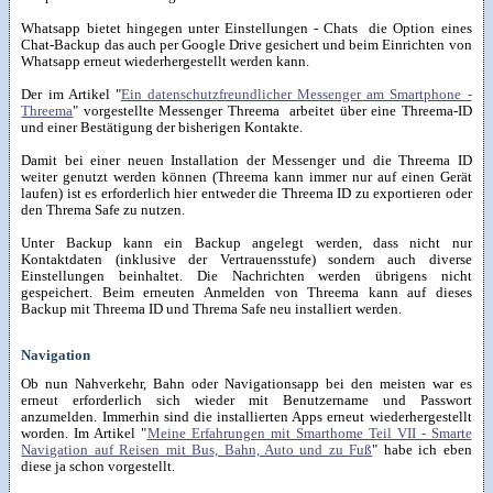
Whatsapp bietet hingegen unter Einstellungen - Chats die Option eines
Chat-Backup das auch per Google Drive gesichert und beim Einrichten von
Whatsapp erneut wiederhergestellt werden kann.
Der im Artikel "
Ein datenschutzfreundlicher Messenger am Smartphone -
Threema
" vorgestellte Messenger Threema arbeitet über eine Threema-ID
und einer Bestätigung der bisherigen Kontakte.
Damit bei einer neuen Installation der Messenger und die Threema ID
weiter genutzt werden können (Threema kann immer nur auf einen Gerät
laufen) ist es erforderlich hier entweder die Threema ID zu exportieren oder
den Threma Safe zu nutzen.
Unter Backup kann ein Backup angelegt werden, dass nicht nur
Kontaktdaten (inklusive der Vertrauensstufe) sondern auch diverse
Einstellungen beinhaltet. Die Nachrichten werden übrigens nicht
gespeichert. Beim erneuten Anmelden von Threema kann auf dieses
Backup mit Threema ID und Threma Safe neu installiert werden.
Navigation
Ob nun Nahverkehr, Bahn oder Navigationsapp bei den meisten war es
erneut erforderlich sich wieder mit Benutzername und Passwort
anzumelden. Immerhin sind die installierten Apps erneut wiederhergestellt
worden. Im Artikel "
Meine Erfahrungen mit Smarthome Teil VII - Smarte
Navigation auf Reisen mit Bus, Bahn, Auto und zu Fuß
" habe ich eben
diese ja schon vorgestellt.