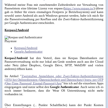
Während meine Frau mit zunehmender Zufriedenheit zur Verwaltung von
Passwörtern eine lifetime Lizenz von enpass (
https://www.enpass.io/
) (diese
gab es früher für einen einmaligen Festpreis je Betriebssystem) und kann
sowohl unter Android als auch Windows genutzt werden, habe ich mich für
die Paswortverwaltung per KeePass und die Zwei-Faktor-Authentifizierung
per Google Authenticator entschieden.
Keepass2Android
Playstore
Keepass2Android
Google Authenticator
Keepas2Android
hat den Vorteil, dass sie Keepas Datenbanken zur
Passwortverwaltung nicht nur lokal am Gerät sondern auch aus der Cloud
oder Netz (über Dropbox, Google Drive, SFTP, WebDAV und vielen
anderen) öffnen kann.
Im Artikel "
Zweistufige Anmeldung oder Zwei-Faktor-Authentifizierung
(2FA) bei Onlinediensten (Datensicherheit und Datenschutz) bspw. per OTP
(One-Time Password, Einmal-Passwort) App
" bin ich auf die einzelnen Apps
eingegangen und nutze selbst den
Google Authenticator
. Auch wenn ich es
noch immer bedauere, dass die Wear OS Unterstützung nicht mehr
vorhanden ist.
Über Einstellungen (... Punkte Schaltfläche) kann der Punkt Konten