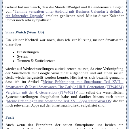
Gefreut hat mich auch, dass die StandardWidget und Kalendereinstellungen
von "
Termine verwalten unter Android mit Business Calendar 2 definitiv
ein lohnendes Upgrade
" erhalten geblieben sind. Mir ist dieser Kalender
immer noch sehr sympathisch.
SmartWatch (Wear OS)
Ein kleiner Nachteil war noch, dass ich zur Nutzung meiner Smartwatch
diese über
Einstellungen
System
Trennen & Zurücksetzen
wieder auf Werkseinstellungen zurück setzen musste, da eine Verknüpfung
der Smartwatch mit Google Wear nicht aufgehoben und auf einen neuen
Gerät wieder hergestellt werden konnte. Hier hat es sich bezahlt gemacht,
dass ich im Artikel "
Meine Erfahrungen mit Smarthome Teil XVII -
Smartwatch ⌚ Fossil Smartwatch The Carlyle HR 5. Generation (FTW4024)
Vergleich mit der 4. Generation (FTW4021)
" mir selbst die wesentlichen
Systemeinstellungen festgehalten habe und darüber hinaus auch unter
"
Meine Erfahrungen mit Smarthome Teil XVI - Apps unter Wear OS
" die für
mich relevanten Apps auf der Smartwatch direkt aufgelistet sind.
Fazit
Auch wenn das Einrichten der neuen Smartphone uns beiden ein