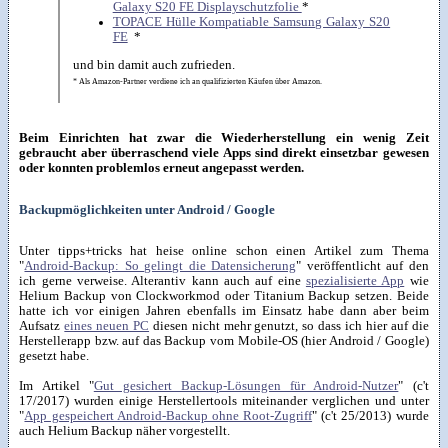
Galaxy S20 FE Displayschutzfolie
*
TOPACE Hülle Kompatiable Samsung Galaxy S20
FE
*
und bin damit auch zufrieden.
* Als Amazon-Partner verdiene ich an qualifizierten Käufen über Amazon.
Beim Einrichten hat zwar die Wiederherstellung ein wenig Zeit
gebraucht aber überraschend viele Apps sind direkt einsetzbar gewesen
oder konnten problemlos erneut angepasst werden.
Backupmöglichkeiten unter Android / Google
Unter tipps+tricks hat heise online schon einen Artikel zum Thema
"
Android-Backup: So gelingt die Datensicherung
" veröffentlicht auf den
ich gerne verweise. Alterantiv kann auch auf eine
spezialisierte App
wie
Helium Backup von Clockworkmod oder Titanium Backup setzen. Beide
hatte ich vor einigen Jahren ebenfalls im Einsatz habe dann aber beim
Aufsatz
eines neuen PC
diesen nicht mehr genutzt, so dass ich hier auf die
Herstellerapp bzw. auf das Backup vom Mobile-OS (hier Android / Google)
gesetzt habe.
Im Artikel "
Gut gesichert Backup-Lösungen für Android-Nutzer
" (c't
17/2017) wurden einige Herstellertools miteinander verglichen und unter
"
App gespeichert Android-Backup ohne Root-Zugriff
" (c't 25/2013) wurde
auch Helium Backup näher vorgestellt.