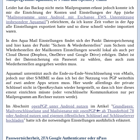
Leider hat das Backup nicht mein Mailprogramm erfasst jedoch konnte ich
mir die Einrichtung der Konten und Einstellungen der App (siehe
"
Mailprogramme unter Android mit Exchange EWS Unterstützung
insbesondere Aquamail
") erleichtern, da ich kurze Zeit vorher in der App
alle Einstellungen exportiert hatte und so diese schnell wieder importiert
waren.
In den Aqua Mail Einstellungen findet sich der Punkt Datenspeicherung
und hier kann der Punkt "Sichern & Wiederherstellen" zum Sichern und
WIederhestellen der Mailkonten Einstellungen sowohl lokal als auch per
Cloud Dienst (Dropbox, OneDrive und Google Drive) erfolgen. Dabei ist
bei der Datensicherung ein Passwort zu wählen, dass auch zum
Wiederherstellen angegeben werden muss.
Aquamail unterstützt auch die Ende-zu-Ende-Verschlüsselung von eMails,
jedoch nur über S/MIME so dass ich bei der Nutzung von PGP weiterhin
auf zwei andere Apps setzen muss. Hier wurde allerdings der private
Schlüssel nicht in OpenKeychain wieder hergestellt, so dass ich hier dieses
erneut einrichten müsste (oder verschlüsselte Kommunikation nur per
Mailprogramm am Rechner nutzen werde).
Im Abschnitt
openPGP unter Android nutzen
im Artikel "
Grundlagen:
Mailverschlüsselung und Mailsignatur mit openPGP 🔑 ab Thunderbird 78
oder Android nutzen und eigenen öffentlichen Schlüssel auf Schlüsselerver
hochladen
" hatte ich die notwendigen Einstellungen ausführlich erläutert.
Passwortsicherheit, 2FA Google Authenticator oder nPass