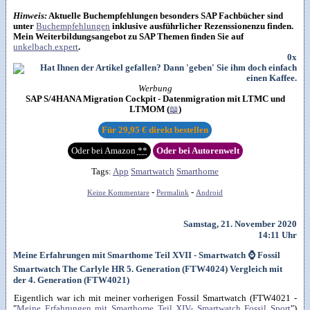
Hinweis:
Aktuelle Buchempfehlungen besonders SAP Fachbücher sind
unter
Buchempfehlungen
inklusive ausführlicher Rezenssionenzu finden.
Mein Weiterbildungsangebot zu SAP Themen finden Sie auf
unkelbach.expert
.
0x
Werbung
SAP S/4HANA Migration Cockpit - Datenmigration mit LTMC und
LTMOM (
📖
)
Für
29,95 €
direkt bestellen
Oder bei Amazon
**
Oder bei Autorenwelt
Tags:
App
Smartwatch
Smarthome
-
-
Keine Kommentare
Permalink
Android
Samstag, 21. November 2020
14:11 Uhr
Meine Erfahrungen mit Smarthome Teil XVII - Smartwatch ⌚ Fossil
Smartwatch The Carlyle HR 5. Generation (FTW4024) Vergleich mit
der 4. Generation (FTW4021)
Eigentlich war ich mit meiner vorherigen Fossil Smartwatch (FTW4021 -
"
Meine Erfahrungen mit Smarthome Teil XIV- Smartwatch Fossil Sport
")