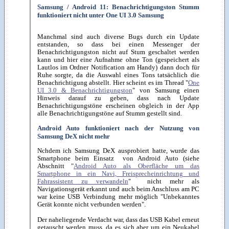
Samsung / Android 11: Benachrichtigungston Stumm
funktioniert nicht unter One UI 3.0 Samsung
Manchmal sind auch diverse Bugs durch ein Update
entstanden, so dass bei einen Messenger der
Benachrichtigungston nicht auf Stum geschaltet werden
kann und hier eine Aufnahme ohne Ton (gespeichert als
Lautlos im Ordner Notification am Handy) dann doch für
Ruhe sorgte, da die Auswahl eines Tons tatsächlich die
Benachrichtigung abstellt. Hier scheint es im Thread "
One
UI 3.0 & Benachrichtigungston
" von Samsung einen
Hinweis darauf zu geben, dass nach Update
Benachrichtigungstöne erscheinen obgleich in der App
alle Benachrichtigungstöne auf Stumm gestellt sind.
Android Auto funktioniert nach der Nutzung von
Samsung DeX nicht mehr
Nchdem ich Samsung DeX ausprobiert hatte, wurde das
Smartphone beim Einsatz von Android Auto (siehe
Abschnitt "
Android Auto als Oberfläche um das
Smartphone in ein Navi, Freisprecheinrichtung und
Fahrassistent zu verwandeln
" nicht mehr als
Navigationsgerät erkannt und auch beim Anschluss am PC
war keine USB Verbindung mehr möglich "Unbekanntes
Gerät konnte nicht verbunden werden".
Der naheliegende Verdacht war, dass das USB Kabel erneut
getauscht werden muss, da es sich aber um ein Neukabel