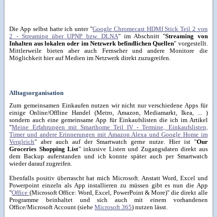
Die App selbst hatte ich unter "
Google Chromecast HDMI Stick Teil 2 von
2 - Streaming über UPNP bzw. DLNA
" im Abschnitt "
Streaming von
Inhalten aus lokalen oder im Netzwerk befindlichen Quellen
" vorgestellt.
Mittlerweile bieten aber auch Fernseher und andere Monitore die
Möglichkeit hier auf Medien im Netzwerk direkt zuzugreifen.
Alltagsorganisation
Zum gemeinsamen Einkaufen nutzen wir nicht nur verschiedene Apps für
einige Online/Offline Handel (Metro, Amazon, Mediamarkt, Ikea, ... )
sondern auch eine gemeinsame App für Einkaufslisten die ich im Artikel
"
Meine Erfahrungen mit Smarthome Teil IV - Termine, Einkaufslisten,
Timer und andere Erinnerungen mit Amazon Alexa und Google Home im
Vergleich
" aber auch auf der Smartwatch gerne nutze. Hier ist "
Our
Groceries Shopping List
" inkusive Listen und Zugangsdaten direkt aus
dem Backup auferstanden und ich konnte später auch per Smartwatch
wieder darauf zugreifen.
Ebenfalls positiv überrascht hat mich Microsoft. Anstatt Word, Excel und
Powerpoint einzeln als App installieren zu müssen gibt es nun die App
"
Office
(Microsoft Office: Word, Excel, PowerPoint & More)" die direkt alle
Programme beinhaltet und sich auch mit einem vorhandenen
Office/Microsoft Account (siehe
Microsoft 365
) nutzen lässt.