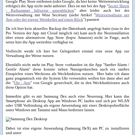
Google Play Store entfernen (oder Google, da hier keine Weiterentwicklung
erfolgte) die App nicht mehr anbietet. Dies ist mir bei der App "
Secret Sheep
- Rufnummer fallweise unterdrücken
" aber leider auch bei der
Weinverwaltung mit Wine Secretary (siehe Artikel "
Weinverwaltung per
App oder der eigene Weinkeller auf einen Klick
") passiert.
Da ich hier kein aktuelles Backup der Datenbank angelegt hatte (was in der
Pro Version der App mit Cloud möglich ist) kam auch die Neuinstallation
über einen alternativen App Store (bspw. Amazon) nicht in Frage, auch
wenn hier die App weiterhin verfügbar ist.
Vielleicht werde ich hier bei Gelegenheit einmal eine neue App zur
Verwaltung der Weine nutzen.
Ebenfalls nicht mehr im Play Store vorhanden ist die App "Sanfter Alarm /
Gentle Alarm" diese konnte neben Naturgeräuschen auch ein sanftes
Einspielen eines Wecktons als Weckfunktion nutzen. Hier habe ich dann
ganz pragmatisch erst die System Uhr verwenden wollen bin dann aber auf
die "
Uhr - App
" von Google gewechselt, die in den Weckfunktionen auch
diese Option hat.
Immerhin gibt es mit Samsung Dex auch eine Neuerung. Hier kann das
Smartphone als Desktop App am Windows PC laufen und sich per WLAN
oder USB Verbindung als eigene Anwendung mit einer Desktopoberfläche
unter Windows mit Tastatur und Maus bedienen lassen.
Dabei ist eine eigene Anwendung (Samsung DeX) am PC zu installieren
und unter