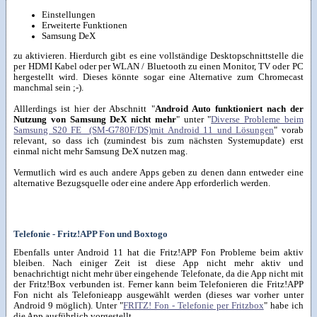
Einstellungen
Erweiterte Funktionen
Samsung DeX
zu aktivieren. Hierdurch gibt es eine vollständige Desktopschnittstelle die
per HDMI Kabel oder per WLAN / Bluetooth zu einen Monitor, TV oder PC
hergestellt wird. Dieses könnte sogar eine Alternative zum Chromecast
manchmal sein ;-).
Alllerdings ist hier der Abschnitt "
Android Auto funktioniert nach der
Nutzung von Samsung DeX nicht mehr
" unter "
Diverse Probleme beim
Samsung S20 FE (SM-G780F/DS)mit Android 11 und Lösungen
" vorab
relevant, so dass ich (zumindest bis zum nächsten Systemupdate) erst
einmal nicht mehr Samsung DeX nutzen mag.
Vermutlich wird es auch andere Apps geben zu denen dann entweder eine
alternative Bezugsquelle oder eine andere App erforderlich werden.
Telefonie - Fritz!APP Fon und Boxtogo
Ebenfalls unter Android 11 hat die Fritz!APP Fon Probleme beim aktiv
bleiben. Nach einiger Zeit ist diese App nicht mehr aktiv und
benachrichtigt nicht mehr über eingehende Telefonate, da die App nicht mit
der Fritz!Box verbunden ist. Ferner kann beim Telefonieren die Fritz!APP
Fon nicht als Telefonieapp ausgewählt werden (dieses war vorher unter
Android 9 möglich). Unter "
FRITZ! Fon - Telefonie per Fritzbox
" habe ich
die App ausführlich vorgestellt.