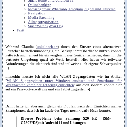
Smart Home unter Android 11
Onlinebanking
Messenger wie Whatsapp, Telegram, Signal und Threema
Navigation
Media Streaming
Alltagsorganisation
SmartWatch (Wear OS)
Fazit
Während Claudia (
unkelbach.art
) durch den Einsatz eines alternativen
Launcher herstellerunabhängig ein Backup ihrer Oberfläche nutzen konnte
hatte ich mich erneut für ein vergleichbares Gerät entschieden, dass mir die
vertraute Umgebung quasi ab Werk herstellt. Hier haben wir teilweise
Anforderungen die identisch sind und teilweise auch eigene Schwerpunkte
:-).
Immerhin musste ich nicht alle WLAN Zugangsdaten wie im Artikel
"
WLAN Zugangsdaten unter Windows auslesen und Smarthome für
Weihnachten vorab per Tethering einrichten
" auslesen sondern konnte hier
auf ein Passwortverwaltung und ein Tablet zugreifen :-)
Damit hatte ich aber auch gleich ein Problem nach dem Einrichten meines
Smartphones, dass ich im Laufe des Tages noch kreativ lösen konnte.
Diverse Probleme beim Samsung S20 FE (SM-
G780F/DS)mit Android 11 und Lösungen