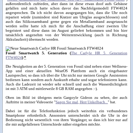
außerordentlich zufrieden, aber dann ist diese etwas doof aufs Gehäuse
gefallen und mich hatte schon davor das Nachfolgemodell FTW4024
angesprochen. Da ich nicht davon ausgegangen bin, dass die Uhr noch
repariert würde (zumindest sind Kratzer am Uhrglas ausgeschlossen) und
auch das Silikonarmband gerne gegen ein Metallarmband ausgetauscht
werden sollte hatte ich mich für die Anschaffung einer zweiten Uhr
begeistert und diese dann im August geliefert bekommen und bin hier
tatsächlich angenehm von der Weiterentwicklung (auch in Richtung
Akkulaufzeit) überrascht worden.
Fossil Smartwatch 5. Generation (
The Carlyle HR 5. Generation
FTW4024
)
*
Die Neuigkeiten an der 5. Generation von Fossil sind neben einer Wellness-
App und einer aktuellen WearOS Plattform auch ein eingebauter
Lautsprecher, so dass ich über die Uhr nicht nur meinen Google Assistenten
bedienen kann sondern auch Auskunft erhalte und sogar telefonieren kann.
Auch die Ladezeit ist wieder sehr schnell und auch die Wasserdichtigkeit
ist mit 3 ATM und mittlerweile 8 GB RAM angegeben :-).
Oben im Bild ist übrigens mein Gargoyle Gideon zu sehen, der auch
Auftritte in meiner Videoserie "
Sagen Sie mal, Herr Unkelbach...
" hat.
Dabei ist für die Telefonfunktion jedoch weiterhin ein verbundenes
Smartphone erforderlich. Ansonsten unterscheidet sich die Uhr in der
Bedienung nicht wesentlich von ihren Vorgänger, so dass ich hier nur auf
die mir aufgefallenen Unterschiede näher eingehen möchte.