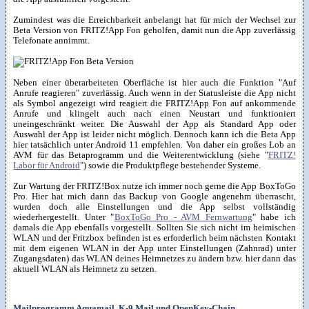
Zumindest was die Erreichbarkeit anbelangt hat für mich der Wechsel zur
Beta Version von FRITZ!App Fon geholfen, damit nun die App zuverlässig
Telefonate annimmt.
Neben einer überarbeiteten Oberfläche ist hier auch die Funktion "Auf
Anrufe reagieren" zuverlässig. Auch wenn in der Statusleiste die App nicht
als Symbol angezeigt wird reagiert die FRITZ!App Fon auf ankommende
Anrufe und klingelt auch nach einen Neustart und funktioniert
uneingeschränkt weiter. Die Auswahl der App als Standard App oder
Auswahl der App ist leider nicht möglich. Dennoch kann ich die Beta App
hier tatsächlich unter Android 11 empfehlen. Von daher ein großes Lob an
AVM für das Betaprogramm und die Weiterentwicklung (siehe "
FRITZ!
Labor für Android
") sowie die Produktpflege bestehender Systeme.
Zur Wartung der FRITZ!Box nutze ich immer noch gerne die App BoxToGo
Pro. Hier hat mich dann das Backup von Google angenehm überrascht,
wurden doch alle Einstellungen und die App selbst vollständig
wiederhergestellt. Unter "
BoxToGo Pro - AVM Fernwartung
" habe ich
damals die App ebenfalls vorgestellt. Sollten Sie sich nicht im heimischen
WLAN und der Fritzbox befinden ist es erforderlich beim nächsten Kontakt
mit dem eigenen WLAN in der App unter Einstellungen (Zahnrad) unter
Zugangsdaten) das WLAN deines Heimnetzes zu ändern bzw. hier dann das
aktuell WLAN als Heimnetz zu setzen.
Mailprogramm Aquamail, K-9 Mail und OpenKey-Chain