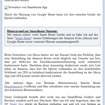
losschicken wollen.
Durch die Nutzung von Google Home kann ich hier einzelne Geräte als
Kachel einbinden.
Hintergrund zur Smarthome Nutzung:
Wir nutzen relativ viele Smart Home Geräte und so habe ich auf der
Seite "
Smart Home
" unsere Erfahrungen mit Amazon Echo (Alexa) und
Google Home sowie vernetzte Dienste zusammengestellt.
Beim Einrichten von Alexa hatten wir am Xiaomi Gerät das Problem, dass
eine Anmeldung mit Amazon Konto nicht möglich war. Ursache war hier,
dass per Webview die Zweifaktorauthentifizierung nicht ordentlich
funktioniert hatte. Nachdem diese kurzzeitig deaktiviert wurde (ein Lob
dabei an Amazon, dass hier die Option vorhanden ist, den bestehenden
Schlüssel zur 2FA zu behalten) funktionierte die Anmeldung an der Alexa
App und 2FA konnte wieder aktiviert werden.
Alle anderen Apps von Netatmo (Wetterstation), Xiaomi Home
(
Staubsauger
), everHome und Hue erforderten eine erneute Anmeldung mit
den bekannten Benutzerdaten.
Unser Gerätepark besteht aber nicht nur aus SmartHome Geräten und
Rechner sondern auch aus Druckern. Hier war ich sehr begeistert, dass die
HP Smart App
direkt im Backup enthaltne war und ich von Anfang an