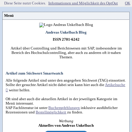
Diese Seite nutzt Cookies.
Informationen und Möglichkeit des OptOut
OK
Menü
Vorstellung
Kontakt
Wissenspool
Andreas Unkelbach Blog
Über mich
Blog
📖
Lebenslauf
Empfehlungen
ISSN 2701-6242
Android (52)
Publikationen
(Software)-tools
Beruf (95)
Sonstiges
unkelbach.expert
Apps für Android
Artikel über Controlling und Berichtswesen mit SAP, insbesondere im
Internet (149)
Workshop & Seminar
Webempfehlungen
Bereich des Hochschulcontrolling, aber auch zu anderen oft it-nahen
Weitere Projekte
Office (90)
Autorenleben
Buchempfehlungen
Themen.
HTMLing
SAP (354)
SmartHome
Danke & Transparenz
Kästner für Kinder
Tools (62)
SmartWatch
Spendenübersicht
Amazon Shopseite
Windows (40)
VG Wort
Impressum
RSS-Feed
&

Datenschutzerklärung
Artikel zum Stichwort Smartwatch
Artikelsuche

Alle folgende Artikel sind unter den angegeben Stichwort (TAG) einsortiert.
Sollte der gesuchte Artikel nicht dabei sein kann hier auch die
Artikelsuche

weiter helfen.
Oft sind aber auch die aktuellen Artikel in der jeweiligen Kategorie im
Menü interessant.
SAP Fachliteratur ist unter
Buchempfehlungen
inklusive ausführlicher
Rezenssionen und
Bestellmöglichkeit
zu finden.
Werbung
Aktuelles von Andreas Unkelbach