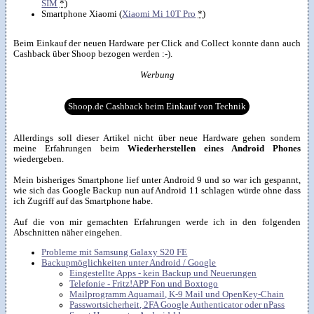
SIM
*
)
Smartphone Xiaomi (
Xiaomi Mi 10T Pro
*
)
Beim Einkauf der neuen Hardware per Click and Collect konnte dann auch
Cashback über Shoop bezogen werden :-).
Werbung
Shoop.de Cashback beim Einkauf von Technik
Allerdings soll dieser Artikel nicht über neue Hardware gehen sondern
meine Erfahrungen beim
Wiederherstellen eines Android Phones
wiedergeben.
Mein bisheriges Smartphone lief unter Android 9 und so war ich gespannt,
wie sich das Google Backup nun auf Android 11 schlagen würde ohne dass
ich Zugriff auf das Smartphone habe.
Auf die von mir gemachten Erfahrungen werde ich in den folgenden
Abschnitten näher eingehen.
Probleme mit Samsung Galaxy S20 FE
Backupmöglichkeiten unter Android / Google
Eingestellte Apps - kein Backup und Neuerungen
Telefonie - Fritz!APP Fon und Boxtogo
Mailprogramm Aquamail, K-9 Mail und OpenKey-Chain
Passwortsicherheit, 2FA Google Authenticator oder nPass