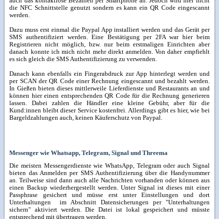
auch das kontaktlose Bezahlen per Smartphone an. Jedoch wird hier nicht
die NFC Schnittstelle genutzt sondern es kann ein QR Code eingescannt
werden.
Dazu muss erst einmal die Paypal App installiert werden und das Gerät per
SMS authentifiziert werden. Eine Bestätigung per 2FA war hier beim
Registrieren nicht möglich, bzw. nur beim erstmaligen Einrichten aber
danach konnte ich mich nicht mehr direkt anmelden. Von daher empfiehlt
es sich gleich die SMS Authentifizierung zu verwenden.
Danach kann ebenfalls ein Fingerabdruck zur App hinterlegt werden und
per SCAN der QR Code einer Rechnung eingescannt und bezahlt werden.
In Gießen bieten dieses mittlerweile Lieferdienste und Restaurants an und
können hier einen entsprechenden QR Code für die Rechnung generieren
lassen. Dabei zahlen die Händler eine kleine Gebühr, aber für die
Kund:innen bleibt dieser Service kostenfrei. Allerdings gibt es hier, wie bei
Bargeldzahlungen auch, keinen Käuferschutz von Paypal.
Messenger wie Whatsapp, Telegram, Signal und Threema
Die meisten Messengerdienste wie WhatsApp, Telegram oder auch Signal
bieten das Anmelden per SMS Authentifizierung über die Handynummer
an. Teilweise sind dann auch alle Nachrichten vorhanden oder können aus
einen Backup wiederhergestellt werden. Unter Signal ist dieses mit einer
Passphrase gesichert und müsse erst unter Einstellungen und dort
Unterhaltungen im Abschnitt Datensicherungen per "Unterhaltungen
sichern" aktiviert werden. Die Datei ist lokal gespeichert und müsste
entsprechend mit übertragen werden.