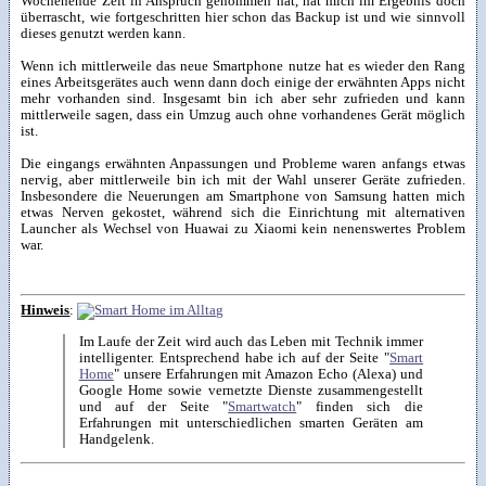
Wochenende Zeit in Anspruch genommen hat, hat mich im Ergebnis doch
überrascht, wie fortgeschritten hier schon das Backup ist und wie sinnvoll
dieses genutzt werden kann.
Wenn ich mittlerweile das neue Smartphone nutze hat es wieder den Rang
eines Arbeitsgerätes auch wenn dann doch einige der erwähnten Apps nicht
mehr vorhanden sind. Insgesamt bin ich aber sehr zufrieden und kann
mittlerweile sagen, dass ein Umzug auch ohne vorhandenes Gerät möglich
ist.
Die eingangs erwähnten Anpassungen und Probleme waren anfangs etwas
nervig, aber mittlerweile bin ich mit der Wahl unserer Geräte zufrieden.
Insbesondere die Neuerungen am Smartphone von Samsung hatten mich
etwas Nerven gekostet, während sich die Einrichtung mit alternativen
Launcher als Wechsel von Huawai zu Xiaomi kein nenenswertes Problem
war.
Hinweis
:
Im Laufe der Zeit wird auch das Leben mit Technik immer
intelligenter. Entsprechend habe ich auf der Seite "
Smart
Home
" unsere Erfahrungen mit Amazon Echo (Alexa) und
Google Home sowie vernetzte Dienste zusammengestellt
und auf der Seite "
Smartwatch
" finden sich die
Erfahrungen mit unterschiedlichen smarten Geräten am
Handgelenk.