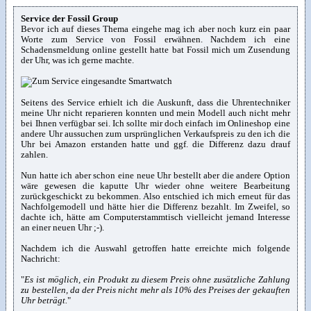
Service der Fossil Group
Bevor ich auf dieses Thema eingehe mag ich aber noch kurz ein paar
Worte zum Service von Fossil erwähnen. Nachdem ich eine
Schadensmeldung online gestellt hatte bat Fossil mich um Zusendung
der Uhr, was ich gerne machte.
Seitens des Service erhielt ich die Auskunft, dass die Uhrentechniker
meine Uhr nicht reparieren konnten und mein Modell auch nicht mehr
bei Ihnen verfügbar sei. Ich sollte mir doch einfach im Onlineshop eine
andere Uhr aussuchen zum ursprünglichen Verkaufspreis zu den ich die
Uhr bei Amazon erstanden hatte und ggf. die Differenz dazu drauf
zahlen.
Nun hatte ich aber schon eine neue Uhr bestellt aber die andere Option
wäre gewesen die kaputte Uhr wieder ohne weitere Bearbeitung
zurückgeschickt zu bekommen. Also entschied ich mich erneut für das
Nachfolgemodell und hätte hier die Differenz bezahlt. Im Zweifel, so
dachte ich, hätte am Computerstammtisch vielleicht jemand Interesse
an einer neuen Uhr ;-).
Nachdem ich die Auswahl getroffen hatte erreichte mich folgende
Nachricht:
"
Es ist möglich, ein Produkt zu diesem Preis ohne zusätzliche Zahlung
zu bestellen, da der Preis nicht mehr als 10% des Preises der gekauften
Uhr beträgt.
"