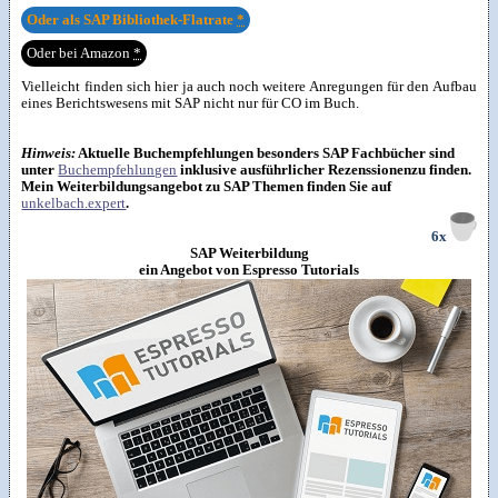
Oder als SAP Bibliothek-Flatrate
*
Oder bei Amazon
*
Vielleicht finden sich hier ja auch noch weitere Anregungen für den Aufbau
eines Berichtswesens mit SAP nicht nur für CO im Buch.
Hinweis:
Aktuelle Buchempfehlungen besonders SAP Fachbücher sind
unter
Buchempfehlungen
inklusive ausführlicher Rezenssionenzu finden.
Mein Weiterbildungsangebot zu SAP Themen finden Sie auf
unkelbach.expert
.
6x
SAP Weiterbildung
ein Angebot von Espresso Tutorials