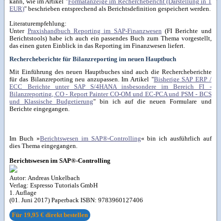
kann, wie im Artikel "
Formatanzeige im Recherchebericht (Darstellung in 1
EUR)
" beschrieben entsprechend als Berichtsdefinition gespeichert werden.
Literaturempfehlung:
Unter
Praxishandbuch Reporting im SAP-Finanzwesen
(FI Berichte und
Berichtstools) habe ich auch ein passendes Buch zum Thema vorgestellt,
das einen guten Einblick in das Reporting im Finanzwesen liefert.
Rechercheberichte für Bilanzreporting im neuen Hauptbuch
Mit Einführung des neuen Hauptbuches sind auch die Rechercheberichte
für das Bilanzreporting neu anzupassen. Im Artikel "
Bisherige SAP ERP /
ECC Berichte unter SAP S/4HANA insbesondere im Bereich FI -
Bilanzreporting, CO - Report Painter CO-OM und EC-PCA und PSM - BCS
und Klassische Budgetierung
" bin ich auf die neuen Formulare und
Berichte eingegangen.
Im Buch »
Berichtswesen im SAP®-Controlling
« bin ich ausführlich auf
dies Thema eingegangen.
Berichtswesen im SAP®-Controlling
Autor:
Andreas Unkelbach
Verlag:
Espresso Tutorials GmbH
1. Auflage
(01. Juni 2017) Paperback ISBN:
9783960127406
Für
19,95 €
direkt bestellen