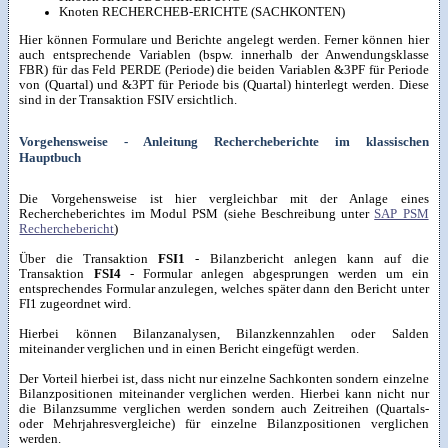
Knoten RECHERCHEB-ERICHTE (SACHKONTEN)
Hier können Formulare und Berichte angelegt werden. Ferner können hier
auch entsprechende Variablen (bspw. innerhalb der Anwendungsklasse
FBR) für das Feld PERDE (Periode) die beiden Variablen &3PF für Periode
von (Quartal) und &3PT für Periode bis (Quartal) hinterlegt werden. Diese
sind in der Transaktion FSIV ersichtlich.
Vorgehensweise - Anleitung Rechercheberichte im klassischen
Hauptbuch
Die Vorgehensweise ist hier vergleichbar mit der Anlage eines
Rechercheberichtes im Modul PSM (siehe Beschreibung unter
SAP PSM
Recherchebericht
)
Über die Transaktion
FSI1
- Bilanzbericht anlegen kann auf die
Transaktion
FSI4
- Formular anlegen abgesprungen werden um ein
entsprechendes Formular anzulegen, welches später dann den Bericht unter
FI1 zugeordnet wird.
Hierbei können Bilanzanalysen, Bilanzkennzahlen oder Salden
miteinander verglichen und in einen Bericht eingefügt werden.
Der Vorteil hierbei ist, dass nicht nur einzelne Sachkonten sondern einzelne
Bilanzpositionen miteinander verglichen werden. Hierbei kann nicht nur
die Bilanzsumme verglichen werden sondern auch Zeitreihen (Quartals-
oder Mehrjahresvergleiche) für einzelne Bilanzpositionen verglichen
werden.