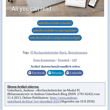
unkelbach.link/et.books/
unkelbach.link/et.reportpainter/
unkelbach.link/et.migrationscockpit/
Tags:
FI
Rechercheberichte
Buch_Berichtswesen
-
-
Keine Kommentare
Permalink
SAP
Artikel datenschutzfreundlich teilen
🌎
Facebook
🌎
Bluesky
🌎
LinkedIn
Diesen Artikel zitieren:
Unkelbach, Andreas: »Rechercheberichte im Modul FI
(Bilanzanalyse)« in Andreas Unkelbach Blog (ISSN: 2701-6242) vom
11.4.2013, Online-Publikation:
https://www.andreas-
unkelbach.de/blog/?go=show&id=410
(Abgerufen am 10.8.2026)