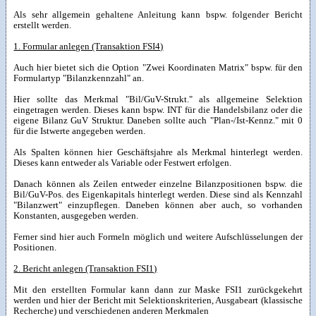
Als sehr allgemein gehaltene Anleitung kann bspw. folgender Bericht
erstellt werden.
1. Formular anlegen (Transaktion FSI4)
Auch hier bietet sich die Option "Zwei Koordinaten Matrix" bspw. für den
Formulartyp "Bilanzkennzahl" an.
Hier sollte das Merkmal "Bil/GuV-Strukt." als allgemeine Selektion
eingetragen werden. Dieses kann bspw. INT für die Handelsbilanz oder die
eigene Bilanz GuV Struktur. Daneben sollte auch "Plan-/Ist-Kennz." mit 0
für die Istwerte angegeben werden.
Als Spalten können hier Geschäftsjahre als Merkmal hinterlegt werden.
Dieses kann entweder als Variable oder Festwert erfolgen.
Danach können als Zeilen entweder einzelne Bilanzpositionen bspw. die
Bil/GuV-Pos. des Eigenkapitals hinterlegt werden. Diese sind als Kennzahl
"Bilanzwert" einzupflegen. Daneben können aber auch, so vorhanden
Konstanten, ausgegeben werden.
Ferner sind hier auch Formeln möglich und weitere Aufschlüsselungen der
Positionen.
2. Bericht anlegen (Transaktion FSI1)
Mit den erstellten Formular kann dann zur Maske FSI1 zurückgekehrt
werden und hier der Bericht mit Selektionskriterien, Ausgabeart (klassische
Recherche) und verschiedenen anderen Merkmalen