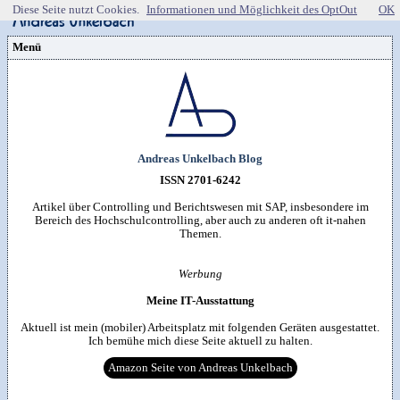
Diese Seite nutzt Cookies.
Informationen und Möglichkeit des OptOut
OK
Menü
Vorstellung
Kontakt
Wissenspool
Über mich
Blog
📖
Lebenslauf
Empfehlungen
Android (52)
Publikationen
(Software)-tools
Beruf (95)
Sonstiges
unkelbach.expert
Apps für Android
Internet (149)
Workshop & Seminar
Andreas Unkelbach Blog
Webempfehlungen
Weitere Projekte
Office (90)
Autorenleben
Buchempfehlungen
HTMLing
SAP (354)
ISSN 2701-6242
SmartHome
Danke & Transparenz
Kästner für Kinder
Tools (62)
SmartWatch
Spendenübersicht
Amazon Shopseite
Windows (40)
Artikel über Controlling und Berichtswesen mit SAP, insbesondere im
VG Wort
RSS-Feed

Impressum
&
Datenschutzerklärung
Bereich des Hochschulcontrolling, aber auch zu anderen oft it-nahen
Artikelsuche

Themen.
Werbung
Meine IT-Ausstattung
Aktuell ist mein (mobiler) Arbeitsplatz mit folgenden Geräten ausgestattet.
Ich bemühe mich diese Seite aktuell zu halten.
Amazon Seite von Andreas Unkelbach