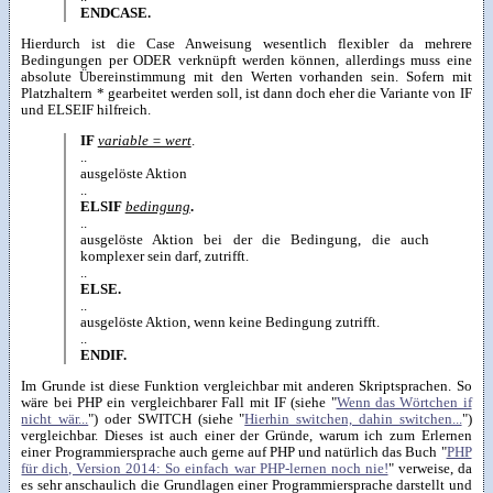
ENDCASE.
Hierdurch ist die Case Anweisung wesentlich flexibler da mehrere
Bedingungen per ODER verknüpft werden können, allerdings muss eine
absolute Übereinstimmung mit den Werten vorhanden sein. Sofern mit
Platzhaltern * gearbeitet werden soll, ist dann doch eher die Variante von IF
und ELSEIF hilfreich.
IF
variable = wert
.
..
ausgelöste Aktion
..
ELSIF
bedingung
.
..
ausgelöste Aktion bei der die Bedingung, die auch
komplexer sein darf, zutrifft.
..
ELSE.
..
ausgelöste Aktion, wenn keine Bedingung zutrifft.
..
ENDIF.
Im Grunde ist diese Funktion vergleichbar mit anderen Skriptsprachen. So
wäre bei PHP ein vergleichbarer Fall mit IF (siehe "
Wenn das Wörtchen if
nicht wär...
") oder SWITCH (siehe "
Hierhin switchen, dahin switchen...
")
vergleichbar. Dieses ist auch einer der Gründe, warum ich zum Erlernen
einer Programmiersprache auch gerne auf PHP und natürlich das Buch "
PHP
für dich, Version 2014: So einfach war PHP-lernen noch nie!
" verweise, da
es sehr anschaulich die Grundlagen einer Programmiersprache darstellt und