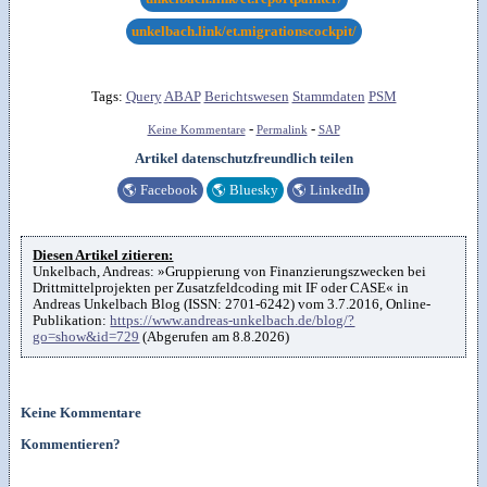
unkelbach.link/et.migrationscockpit/
Tags:
Query
ABAP
Berichtswesen
Stammdaten
PSM
-
-
Keine Kommentare
Permalink
SAP
Artikel datenschutzfreundlich teilen
🌎
Facebook
🌎
Bluesky
🌎
LinkedIn
Diesen Artikel zitieren:
Unkelbach, Andreas: »Gruppierung von Finanzierungszwecken bei
Drittmittelprojekten per Zusatzfeldcoding mit IF oder CASE« in
Andreas Unkelbach Blog (ISSN: 2701-6242) vom 3.7.2016, Online-
Publikation:
https://www.andreas-unkelbach.de/blog/?
go=show&id=729
(Abgerufen am 8.8.2026)
Keine Kommentare
Kommentieren?