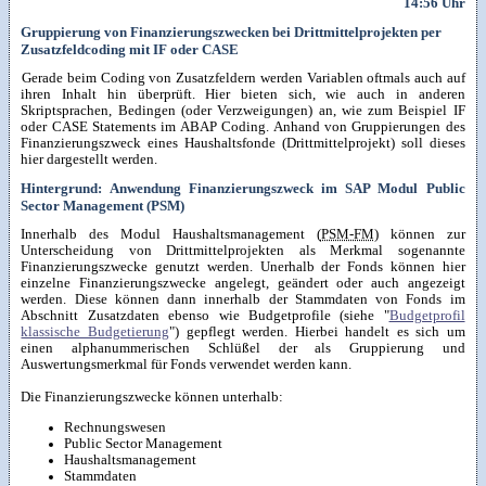
14:56 Uhr
Gruppierung von Finanzierungszwecken bei Drittmittelprojekten per
Zusatzfeldcoding mit IF oder CASE
Gerade beim Coding von Zusatzfeldern werden Variablen oftmals auch auf
ihren Inhalt hin überprüft. Hier bieten sich, wie auch in anderen
Skriptsprachen, Bedingen (oder Verzweigungen) an, wie zum Beispiel IF
oder CASE Statements im ABAP Coding. Anhand von Gruppierungen des
Finanzierungszweck eines Haushaltsfonde (Drittmittelprojekt) soll dieses
hier dargestellt werden.
Hintergrund: Anwendung Finanzierungszweck im SAP Modul Public
Sector Management (PSM)
Innerhalb des Modul Haushaltsmanagement (
PSM-FM
) können zur
Unterscheidung von Drittmittelprojekten als Merkmal sogenannte
Finanzierungszwecke genutzt werden. Unerhalb der Fonds können hier
einzelne Finanzierungszwecke angelegt, geändert oder auch angezeigt
werden. Diese können dann innerhalb der Stammdaten von Fonds im
Abschnitt Zusatzdaten ebenso wie Budgetprofile (siehe "
Budgetprofil
klassische Budgetierung
") gepflegt werden. Hierbei handelt es sich um
einen alphanummerischen Schlüßel der als Gruppierung und
Auswertungsmerkmal für Fonds verwendet werden kann.
Die Finanzierungszwecke können unterhalb:
Rechnungswesen
Public Sector Management
Haushaltsmanagement
Stammdaten