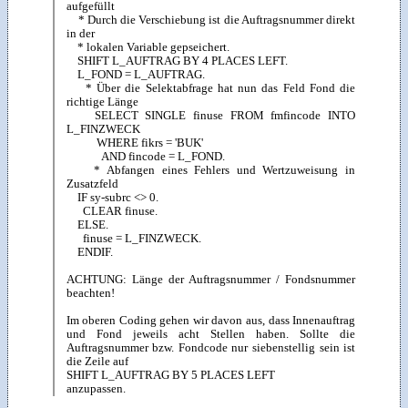
aufgefüllt
* Durch die Verschiebung ist die Auftragsnummer direkt
in der
* lokalen Variable gepseichert.
SHIFT L_AUFTRAG BY 4 PLACES LEFT.
L_FOND = L_AUFTRAG.
* Über die Selektabfrage hat nun das Feld Fond die
richtige Länge
SELECT SINGLE finuse FROM fmfincode INTO
L_FINZWECK
WHERE fikrs = 'BUK'
AND fincode = L_FOND.
* Abfangen eines Fehlers und Wertzuweisung in
Zusatzfeld
IF sy-subrc <> 0.
CLEAR finuse.
ELSE.
finuse = L_FINZWECK.
ENDIF.
ACHTUNG: Länge der Auftragsnummer / Fondsnummer
beachten!
Im oberen Coding gehen wir davon aus, dass Innenauftrag
und Fond jeweils acht Stellen haben. Sollte die
Auftragsnummer bzw. Fondcode nur siebenstellig sein ist
die Zeile auf
SHIFT L_AUFTRAG BY 5 PLACES LEFT
anzupassen.