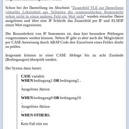
Schon bei der Darstellung im Abschnitt "
Zusatzfeld VLE zur Darstellung
virtueller Lehreinheit aus Teilstring der verantwortlichen Kostenstelle
sofern nicht in einen anderen Feld ein Wert steht
" wurden einzelne Daten
ausgelesen und über eine IF Schleife das Zusatzfeld per IF und ELSEIF
einen Wert zugewiesen.
Die Besonderheit von IF Statements ist, dass hier besondere Prüfungen
vorgenommen werden können. Neben IF gibt es aber auch die Möglichkeit
per CASE Anweisung durch ABAP Code den Einzelwert eines Feldes direkt
zu prüfen.
Insgesamt können in einer CASE Abfrage bis zu acht Zustände
(Bedingungen) überprüft werden.
Der Syntax dazu lautet:
CASE
variable.
WHEN
bedingung1
OR
bedingung2
.
..
Ausgelöste Aktion
..
WHEN
bedingung9
OR
bedingung10.
..
Ausgelöste Aktion
...
WHEN OTHERS.
..
Kein Fall tritt ein
..