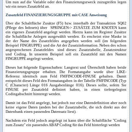
Um nun auf die Variable oder den Finanzierungszweck zuzugreifen legen
wir ein neues Zusatzfeld an.
Zusatzfeld FINANZIERUNGSGRUPPE mit CASE Anweisung
Über die Schaltfläche Zusätze (F5) bzw. innerhalb der Transaktion SQ02
(Pflege des Infosets) über SPRINGEN-> ZUSÄTZE ZUM KNOTEN kann
ein eigenes Zusatzfeld angelegt werden. Hierzu kann im Register Zusätze
die Schaltfläche Anlegen ausgewählt werden. Es erscheint eine Maske in
der der Name des Zusatzfeldes angegeben werden soll (im folgenden
Beispiel FINGRUPPE) und die Art der Zusatzinformation. Neben des schon
angesprochenen Zusatzfeldes sind dieses: Zusatztabelle, Zusatzstruktur
und Coding. In unserem Beispiel soll ein Zusatzfeld mit den Namen
FINGRUPPE angelegt werden.
Dieses hat folgende Eigenschaften: Langtext und Überschrift haben beide
Finanzierungsgruppe erhalten. Die Formatangabe wurde über LIKE-
Referenz idenitsch zum Feld FMFINCODE-FINUSE gehalten. Damit
entspricht dieses Feld den Formatangaben in der Tabelle FMFINCODE (Typ
C (Character) Länge 016 Ausgabenlänge 016). Dieses sollte, sofern Sie
FINUSE per Zusatzfeld definiert haben, in einen tiefergelegten
Codingabschnitt hinteregt werden.
Damit ist das Feld angelegt, hat jedoch nur eine Datendefinition aber noch
keine eigene Daten (anders bei der Zusatztabelle, die sich direkt aus der
Datenbank einen passenden Datensatz liest).
Nachdem ein Feld jedoch angelegt ist kann über die Schaltfläche "Coding
zum Zusatz" ein passendes ABAP Coding für das Feld hinterlegt werden