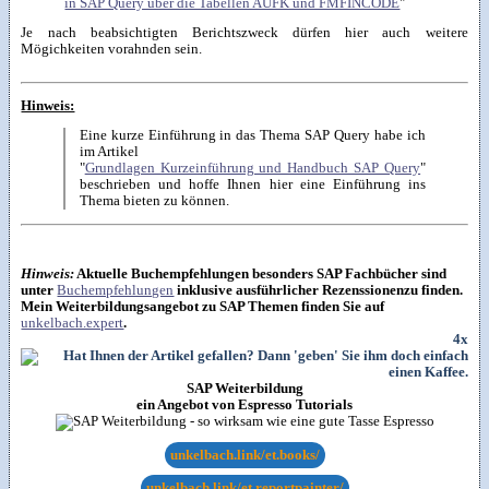
in SAP Query über die Tabellen AUFK und FMFINCODE
"
Je nach beabsichtigten Berichtszweck dürfen hier auch weitere
Mögichkeiten vorahnden sein.
Hinweis:
Eine kurze Einführung in das Thema SAP Query habe ich
im Artikel
"
Grundlagen Kurzeinführung und Handbuch SAP Query
"
beschrieben und hoffe Ihnen hier eine Einführung ins
Thema bieten zu können.
Hinweis:
Aktuelle Buchempfehlungen besonders SAP Fachbücher sind
unter
Buchempfehlungen
inklusive ausführlicher Rezenssionenzu finden.
Mein Weiterbildungsangebot zu SAP Themen finden Sie auf
unkelbach.expert
.
4x
SAP Weiterbildung
ein Angebot von Espresso Tutorials
unkelbach.link/et.books/
unkelbach.link/et.reportpainter/