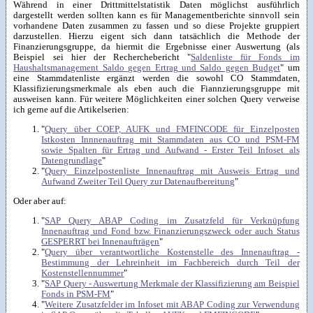
Während in einer Drittmittelstatistik Daten möglichst ausführlich
dargestellt werden sollten kann es für Managementberichte sinnvoll sein
vorhandene Daten zusammen zu fassen und so diese Projekte gruppiert
darzustellen. Hierzu eigent sich dann tatsächlich die Methode der
Finanzierungsgruppe, da hiermit die Ergebnisse einer Auswertung (als
Beispiel sei hier der Recherchebericht "
Saldenliste für Fonds im
Haushaltsmanagement Saldo gegen Ertrag und Saldo gegen Budget
" um
eine Stammdatenliste ergänzt werden die sowohl CO Stammdaten,
Klassifizierungsmerkmale als eben auch die Fiannzierungsgruppe mit
ausweisen kann. Für weitere Möglichkeiten einer solchen Query verweise
ich gerne auf die Artikelserien:
"
Query über COEP, AUFK und FMFINCODE für Einzelposten
Istkosten Innnenauftrag mit Stammdaten aus CO und PSM-FM
sowie Spalten für Ertrag und Aufwand - Erster Teil Infoset als
Datengrundlage
"
"
Query Einzelpostenliste Innenauftrag mit Ausweis Ertrag und
Aufwand Zweiter Teil Query zur Datenaufbereitung
"
Oder aber auf:
"
SAP Query ABAP Coding im Zusatzfeld für Verknüpfung
Innenauftrag und Fond bzw. Finanzierungszweck oder auch Status
GESPERRT bei Innenaufträgen
"
"
Query über verantwortliche Kostenstelle des Innenauftrag -
Bestimmung der Lehreinheit im Fachbereich durch Teil der
Kostenstellennummer
"
"
SAP Query - Auswertung Merkmale der Klassifizierung am Beispiel
Fonds in PSM-FM
"
"
Weitere Zusatzfelder im Infoset mit ABAP Coding zur Verwendung