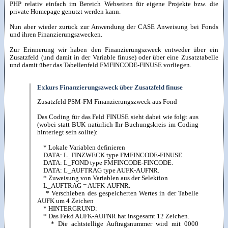
PHP relativ einfach im Bereich Webseiten für eigene Projekte bzw. die
private Homepage genutzt werden kann.
Nun aber wieder zurück zur Anwendung der CASE Anweisung bei Fonds
und ihren Finanzierungszwecken.
Zur Erinnerung wir haben den Finanzierungszweck entweder über ein
Zusatzfeld (und damit in der Variable finuse) oder über eine Zusatztabelle
und damit über das Tabellenfeld FMFINCODE-FINUSE vorliegen.
Exkurs Finanzierungszweck über Zusatzfeld finuse
Zusatzfeld PSM-FM Finanzierungszweck aus Fond
Das Coding für das Feld FINUSE sieht dabei wie folgt aus
(wobei statt BUK natürlich Ihr Buchungskreis im Coding
hinterlegt sein sollte):
* Lokale Variablen definieren
DATA: L_FINZWECK type FMFINCODE-FINUSE.
DATA: L_FOND type FMFINCODE-FINCODE.
DATA: L_AUFTRAG type AUFK-AUFNR.
* Zuweisung von Variablen aus der Selektion
L_AUFTRAG = AUFK-AUFNR.
* Verschieben des gespeicherten Wertes in der Tabelle
AUFK um 4 Zeichen
* HINTERGRUND:
* Das Fekd AUFK-AUFNR hat insgesamt 12 Zeichen.
* Die achtstellige Auftragsnummer wird mit 0000