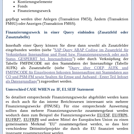
Kontierungselemente
Fonds
Finanzierungszweck
gepflegt werden über Anlegen (Transaktion FM5I), Ändern (Transaktion
FM6U) oder Anzeigen (Transaktion FM6S).
Finanzierungszweck in einer Query einbinden (Zusatzfeld oder
Zusatztabelle)
Innerhalb einer Query können Sie diese dann sowohl als Zusatzfelder
eingebunden werden (siehe "
SAP Query ABAP Coding im Zusatzfeld für
Verknüpfung Innenauftrag und Fond bzw. Finanzierungszweck oder auch
Status GESPERRT bei Innenaufträgen
") oder durch Verknüpfung der
Tabelle FMFINCODE mit den Stammdaten der Innenaufträge (Tabelle
AUFK) als Zusatztabelle (siehe "
Query über COEP, AUFK und
FMFINCODE für Einzelposten Istkosten Innnenauftrag mit Stammdaten aus
CO und PSM-FM sowie Spalten für Ertrag und Aufwand - Erster Teil Infoset
als Datengrundlage
") zugeordnet werden.
Unterschied CASE WHEN zu IF, ELSEIF Statement
So detailiert entsprechende Finanzierungszwecke abgebildet werden kann
es doch auch für das interne Berichtswesen interessant sein mehrere
Finanzierungszwecke (FINUSE). Für eine entsprechende Auswertung
sollten dann mehrere Finanzierungszwecke zusammengefasst werden
wodurch dann zum Beispiel die Fiannzierungszwecke
EU/ESF
,
EU/FRP6
,
EU/FRP7
,
EU/FRP8
und andere Mittel der Europäischen Union zu einen
gemeinsamen Merkmal "EU" zusammengefasst werden, so dass hier
verschiedene Drittmittelprojekte die durch die EU finanziert werden
insgesamt zusammengefasst werden.