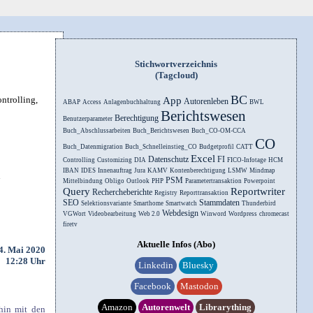
Stichwortverzeichnis
(Tagcloud)
BC
ntrolling,
App
Autorenleben
ABAP
Access
Anlagenbuchhaltung
BWL
Berichtswesen
Berechtigung
Benutzerparameter
Buch_Abschlussarbeiten
Buch_Berichtswesen
Buch_CO-OM-CCA
CO
Buch_Datenmigration
Buch_Schnelleinstieg_CO
Budgetprofil
CATT
Excel
Datenschutz
FI
Controlling
Customizing
DIA
FICO-Infotage
HCM
IBAN
IDES
Innenauftrag
Jura
KAMV
Kontenberechtigung
LSMW
Mindmap
n
PSM
Mittelbindung
Obligo
Outlook
PHP
Parametertransaktion
Powerpoint
Query
Reportwriter
Rechercheberichte
Registry
Reporttransaktion
SEO
Stammdaten
Selektionsvariante
Smarthome
Smartwatch
Thunderbird
Webdesign
VGWort
Videobearbeitung
Web 2.0
Winword
Wordpress
chromecast
firetv
Aktuelle Infos (Abo)
4. Mai 2020
12:28 Uhr
Linkedin
Bluesky
Facebook
Mastodon
Amazon
Autorenwelt
Librarything
hin mit den