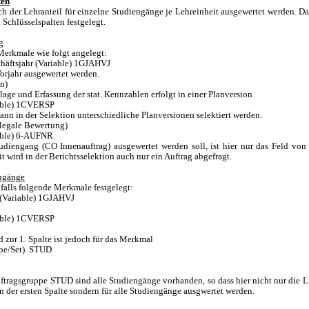
ten
ch der Lehranteil für einzelne Studiengänge je Lehreinheit ausgewertet werden. Da
 Schlüsselspalten festgelegt.
g
 Merkmale wie folgt angelegt:
häftsjahr (Variable) 1GJAHVJ
Vorjahr ausgewertet werden.
n)
age und Erfassung der stat. Kennzahlen erfolgt in einer Planversion
iable) 1CVERSP
ann in der Selektion unterschiedliche Planversionen selektiert werden.
legale Bewertung)
able) 6-AUFNR
udiengang (CO Innenauftrag) ausgewertet werden soll, ist hier nur das Feld von 
t wird in der Berichtsselektion auch nur ein Auftrag abgefragt.
engänge
nfalls folgende Merkmale festgelegt:
 (Variable) 1GJAHVJ
iable) 1CVERSP
 zur 1. Spalte ist jedoch für das Merkmal
ppe/Set) STUD
uftragsgruppe STUD sind alle Studiengänge vorhanden, so dass hier nicht nur die 
n der ersten Spalte sondern für alle Studiengänge ausgwertet werden.