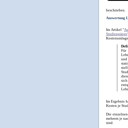
beschrieben.
Auswertung L
Im Artikel "
Au
Studiengänge
Kostenumlage 
Def
Für
Lehr
und 
stat
ste
Stud
dien
sic
ent
Lehr
Im Ergebnis h
Kosten je Stud
Die einzelnen
mehrern je na
sind.