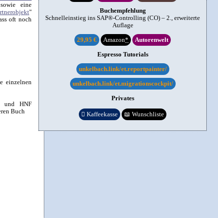
sowie eine
Buchempfehlung
tnerobjekt
"
Schnelleinstieg ins SAP®-Controlling (CO) – 2., erweiterte
ass oft noch
Auflage
29,95 €
Amazon
*
Autorenwelt
Espresso Tutorials
unkelbach.link/et.reportpainter/
e einzelnen
unkelbach.link/et.migrationscockpit/
Privates
te) und HNF
seren Buch

Kaffeekasse
📖
Wunschliste