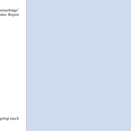
nenaufträge"
nden Report
gelegt (auch