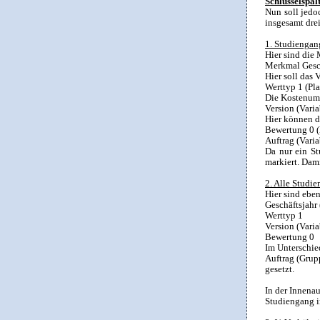
Schlüsselspal
Nun soll jedo
insgesamt drei
1. Studiengan
Hier sind die
Merkmal Gesc
Hier soll das 
Werttyp 1 (Pla
Die Kostenuml
Version (Var
Hier können d
Bewertung 0 (
Auftrag (Vari
Da nur ein St
markiert. Dami
2. Alle Studi
Hier sind ebe
Geschäftsjahr
Werttyp 1
Version (Var
Bewertung 0
Im Unterschied
Auftrag (Gru
gesetzt.
In der Innena
Studiengang i