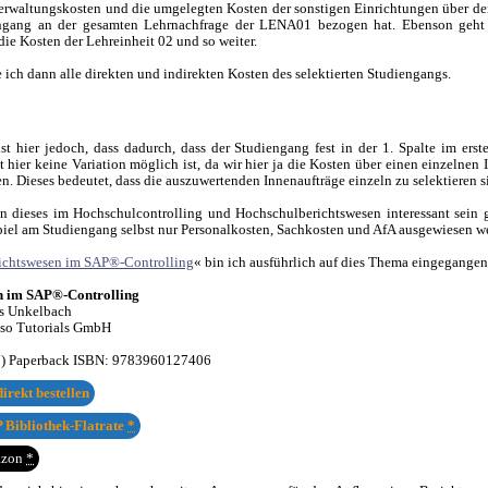
rwaltungskosten und die umgelegten Kosten der sonstigen Einrichtungen über de
engang an der gesamten Lehrnachfrage der LENA01 bezogen hat. Ebenson geht 
e Kosten der Lehreinheit 02 und so weiter.
ich dann alle direkten und indirekten Kosten des selektierten Studiengangs.
st hier jedoch, dass dadurch, dass der Studiengang fest in der 1. Spalte im erst
t hier keine Variation möglich ist, da wir hier ja die Kosten über einen einzelnen
en. Dieses bedeutet, dass die auszuwertenden Innenaufträge einzeln zu selektieren s
 dieses im Hochschulcontrolling und Hochschulberichtswesen interessant sein
spiel am Studiengang selbst nur Personalkosten, Sachkosten und AfA ausgewiesen w
ichtswesen im SAP®-Controlling
« bin ich ausführlich auf dies Thema eingegangen
n im SAP®-Controlling
s Unkelbach
sso Tutorials GmbH
7) Paperback ISBN:
9783960127406
irekt bestellen
 Bibliothek-Flatrate
*
azon
*