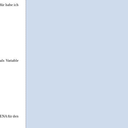
für habe ich
als Variable
LENA für den