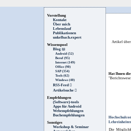
Vorstellung
Kontakt
Über mich
Lebenslauf
Publikationen
unkelbach.expert
Artikel übe
Wissenspool
Blog
📖
Android (52)
Beruf (95)
Internet (149)
Office (90)
SAP (354)
Hat Ihnen die
Tools (62)
"Berichtswese
Windows (40)
RSS-Feed

Artikelsuche

Empfehlungen
(Software)-tools
Apps für Android
Webempfehlungen
Buchempfehlungen
Hochschulcon
Lehreinheiten
Sonstiges
Workshop & Seminar
Die Möglichk