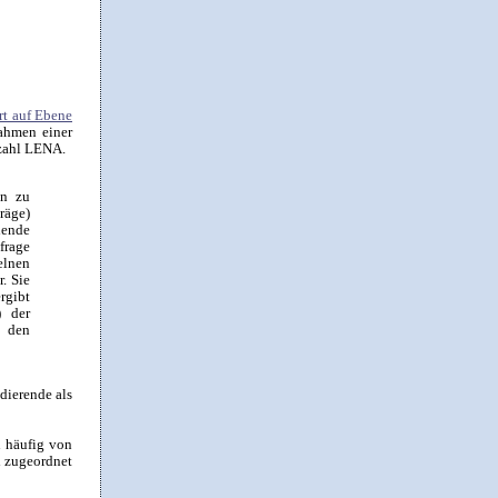
rt auf Ebene
Rahmen einer
nzahl LENA.
en zu
räge)
hende
frage
elnen
. Sie
rgibt
) der
i den
dierende als
n häufig von
d zugeordnet