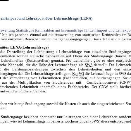
ehrimport und Lehrexport über Lehrnachfrage (LENA)
swertung Statistische Kennzahlen auf Innenaufträge für Lehrimport und Lehrexpo
" bin ich ja schon einmal auf die Auswertung von statitischen Kennzahlen im 
von einzelnen Bereichen auf Studiengänge eingegangen. Basis dafür ist die Ken
inition LENA (Lehrnachfrage)
 die Darstellung der Lehrleistung / Lehrnachfrage von einzelnen Studiengäng
einheiten werden statische Kennzahlen auf Ebene der Studiengänge (Innenauft
Lehreinheiten (Kostenstellen) genutzt. Pro Lehreinheit gibt es eine entsprec
ische Kennzahl, die die Höhe der Lehrnachfrage als
SWS
darstellt. Die Lehrnach
llt die Leistungsbeziehungen zwischen den Lehreineheiten und den einz
iengängen dar. Die Lehrnachfrage stellt gem.
KapVO
die Lehrnachfrage in SWS dar
t der Verrechnung von Lehreinheiten (Fachbereichen) auf Studiengängen. Sie e
h aus der Multiplikation von Studierenden mit Curricularnormwert (CNW
sprechenden Lehreinheit innerhalb eines Fachbereichs. Der CNW stellt hierbe
aufwand je Studierenden dar.
aben wir hier je Studiengang sowohl die Kosten als auch die eingeschriebenen Stu
ent.
 Studiengänge beziehen aber nicht nur Leistungen von einer Lehreinheit sonder
chdem wieviel Lehrnachfrage in Semesterwochenstunden (SWS) diese entsprechen