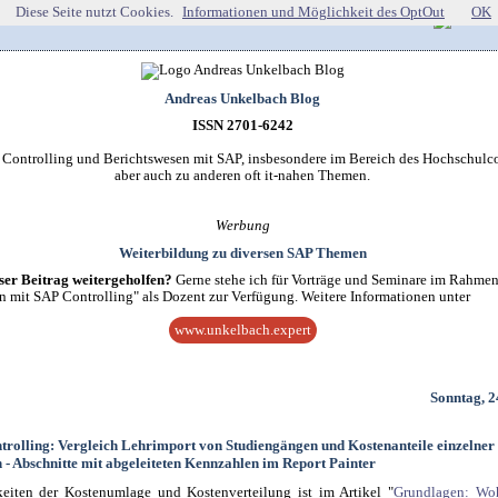
Diese Seite nutzt Cookies.
Informationen und Möglichkeit des OptOut
OK
Andreas Unkelbach Blog
ISSN 2701-6242
r Controlling und Berichtswesen mit SAP, insbesondere im Bereich des Hochschulco
aber auch zu anderen oft it-nahen Themen.
Werbung
Weiterbildung zu diversen SAP Themen
ser Beitrag weitergeholfen?
Gerne stehe ich für Vorträge und Seminare im Rahme
n mit SAP Controlling" als Dozent zur Verfügung. Weitere Informationen unter
www.unkelbach.expert
Sonntag, 2
trolling: Vergleich Lehrimport von Studiengängen und Kostenanteile einzelner
 - Abschnitte mit abgeleiteten Kennzahlen im Report Painter
eiten der Kostenumlage und Kostenverteilung ist im Artikel "
Grundlagen: Wo