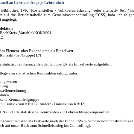
nteil an Lehrnachfrage je Lehreinheit
 Bibliothek 1VK "Kostenstellen - Vollkostenrechnung" oder alternativ 6o1 "In
ren auf die Berichtstabelle zum Gemeinkostencontrolling CCSS) habe ich folge
t angelegt.
elektion
RechKreis (Variable) KOKRS01
12
 das Element über Expandieren als Einzelwert
.Knnzahl (Set/Gruppe) LN
e statistischen Kennzahlen der Gruppe LN als Einzelwerte aufgeführt.
lege von statistischen Kennzahlen erfolgt unter:
ungswesen
lling
stellenrechnung
daten
tische Kennzahlengruppe
n (Transaktion KBH1) / Ändern (Transaktion KBH2)
 LN sind alle statistische Kennzahlen zur Lehrnachfrage eingeordnet.
 Kennzahlen sind als Festwerte nach der Einheit SWS (Semesterwochenstunden) an
ich auf unser Buch zum Schnelleisntieg ins Controlling).