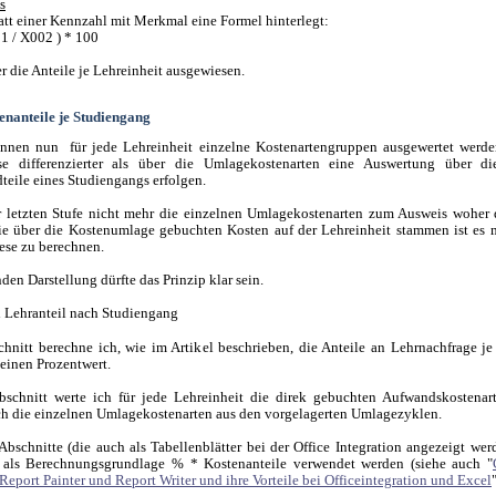
s
tatt einer Kennzahl mit Merkmal eine Formel hinterlegt:
1 / X002 ) * 100
r die Anteile je Lehreinheit ausgewiesen.
nanteile je Studiengang
nnen nun für jede Lehreinheit einzelne Kostenartengruppen ausgewertet werde
se differenzierter als über die Umlagekostenarten eine Auswertung über di
teile eines Studiengangs erfolgen.
r letzten Stufe nicht mehr die einzelnen Umlagekostenarten zum Ausweis woher 
e über die Kostenumlage gebuchten Kosten auf der Lehreinheit stammen ist es 
iese zu berechnen.
den Darstellung dürfte das Prinzip klar sein.
chnitt berechne ich, wie im Artikel beschrieben, die Anteile an Lehrnachfrage je
 einen Prozentwert.
bschnitt werte ich für jede Lehreinheit die direk gebuchten Aufwandskostenar
ch die einzelnen Umlagekostenarten aus den vorgelagerten Umlagezyklen.
Abschnitte (die auch als Tabellenblätter bei der Office Integration angezeigt we
 als Berechnungsgrundlage % * Kostenanteile verwendet werden (siehe auch "
Report Painter und Report Writer und ihre Vorteile bei Officeintegration und Excel
"