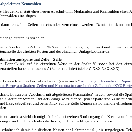
 abgeleiteten Kennzahlen
re hier denkbar statt eines neuen Abschnitt mit Merkmalen und Kennzahlen einen A
Kennzahlen einzufügen.
dann einzelne Zellen miteinander verrechnet werden. Damit ist dann auc
l denkbar:
rsten Abschnitt als Zellen die % Anteile je Studiengang definiert und im zweiten A
tenanteile der direkten Kosten und der einzelnen Umlagekostenarten.
ination aus Spalte und Zeile = Zelle
ch Doppelklick auf die einzelnen Werte in der Spalte % sowie bei den einz
enanteilen habe ich diese als Z (Zellen) definiert (siehe ✔ XXX.XXX.XXX).
n kann ich nun in Formeln arbeiten (siehe auch "
Grundlagen: Formeln im Report 
 mit Bezug auf Spalten, Zeilen und Kombination aus beiden Zellen oder XYZ Bez
schnitt ist nun ein "Abschnitt mit abgeleiteten Kennzahlen" in dem sowohl die Spal
nzeln definiert werden. Bei der Anlage wird hier bei jeder Spalte und Zeile nur di
 und Lang) abgefragt und beim Klick auf die Zelle können als Formel die einzelnen
rden.
mir nun auch tatsächlich möglich für den einzelnen Studiengang die Kostenanteile 
istung zum Fachbereich über die bezogene Lehrnachfrage zu berechnen.
erhalte ich damit die direkten Kosten der Lehreinheit 01, die umgelegten Geb