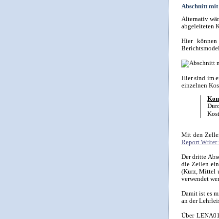
Abschnitt mit
Alternativ wä
abgeleiteten 
Hier können 
Berichtsmodel
Hier sind im e
einzelnen Kos
Komb
Dur
Kost
Mit den Zelle
Report Writer
Der dritte Ab
die Zeilen ei
(Kurz, Mittel
verwendet we
Damit ist es 
an der Lehrle
Über LENA01 