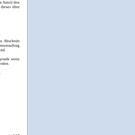
n Anteil den
dieses über
en Abschnitt
 Innenauftrag
ind.
 gerade wenn
erden.
.