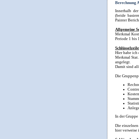
Berechnung A
Innerhalb der
(beide basie
Painter Berich
Allgemeine S
Merkmal Kost
Periode 1 bis 
Schlüsselzeile
Hier habe ich
Merkmal Stat
angelegt.
Damit sind all
Die Gruppenpf
Rechn
Contro
Kosten
Stamm
Statis
Anlege
In der Gruppe
Die einzelnen
hier verweise 