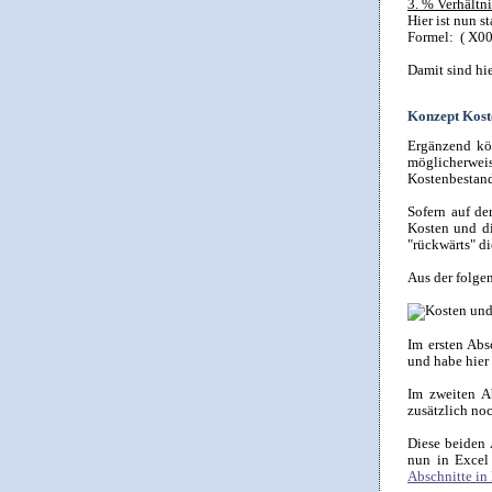
3. % Verhältni
Hier ist nun s
Formel: ( X00
Damit sind hie
Konzept Koste
Ergänzend kö
möglicherwei
Kostenbestand
Sofern auf de
Kosten und di
"rückwärts" d
Aus der folgen
Im ersten Abs
und habe hier
Im zweiten A
zusätzlich no
Diese beiden 
nun in Excel
Abschnitte in 