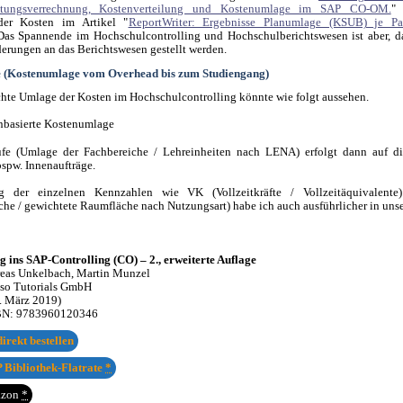
stungsverrechnung, Kostenverteilung und Kostenumlage im SAP CO-OM.
" 
der Kosten im Artikel "
ReportWriter: Ergebnisse Planumlage (KSUB) je Par
Das Spannende im Hochschulcontrolling und Hochschulberichtswesen ist aber, d
derungen an das Berichtswesen gestellt werden.
 (Kostenumlage vom Overhead bis zum Studiengang)
chte Umlage der Kosten im Hochschulcontrolling könnte wie folgt aussehen.
tufe (Umlage der Fachbereiche / Lehreinheiten nach LENA) erfolgt dann auf di
bspw. Innenaufträge.
g der einzelnen Kennzahlen wie VK (Vollzeitkräfte / Vollzeitäquivalen
che / gewichtete Raumfläche nach Nutzungsart) habe ich auch ausführlicher in un
eg ins SAP-Controlling (CO) – 2., erweiterte Auflage
eas Unkelbach, Martin Munzel
sso Tutorials GmbH
. März 2019)
BN:
9783960120346
irekt bestellen
 Bibliothek-Flatrate
*
azon
*