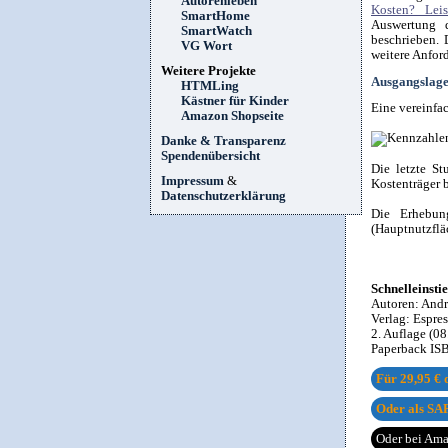
Autorenleben
Kosten? Lei
SmartHome
Auswertung 
SmartWatch
beschrieben. 
VG Wort
weitere Anfor
Weitere Projekte
Ausgangslage
HTMLing
Kästner für Kinder
Eine vereinfa
Amazon Shopseite
Danke & Transparenz
Spendenübersicht
Die letzte S
Impressum
&
Kostenträger 
Datenschutzerklärung
Die Erhebun
(Hauptnutzflä
Schnelleinsti
Autoren:
Andr
Verlag:
Espre
2. Auflage
(08
Paperback IS
Für
29,95 €
d
Oder als SAP
Oder bei Am