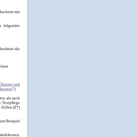
bschnitt mit
h folgendes
bschnitt die
elnen
Painter und
iehungen
").
ten als auch
e Textpflege
 Zellen (Z*)
zum Beispiel
äudekosten,