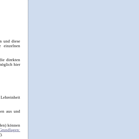
n und diese
e einzelnen
die direkten
möglich hier
 Lehreinheit
ten aus und
rden) können
Grundlagen:
).