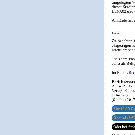
umgelegten Ve
dieser Studi
LENA02 und di
Am Ende habe 
Fazit
Zu beachten i
eingetragen is
selektiert hab
Trotzdem kann
sonst als Bei
Im Buch »
Ber
Berichtswese
Autor:
Andrea
Verlag:
Espre
1. Auflage
(01. Juni 201
Für
19,95 €
d
Oder als SAP
Oder bei Am