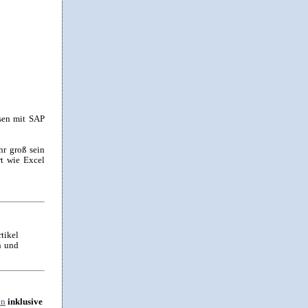
esen mit SAP
hr groß sein
rt wie Excel
tikel
n und
en
inklusive