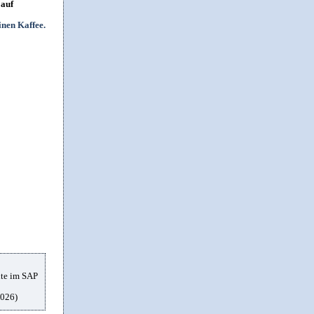
 auf
hte im SAP
2026)