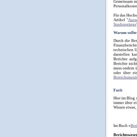
Gemeinsam mi
Personalkoste
Für das Hochs
Artikel "
Ausw
Studiengänge
Warum sollte 
Durch die Ber
Finanzberich
technischen U
darstellen k
Berichte auf
Berichte nich
muss ondern ü
oder über ei
Bereichsmenü
Fazit
Hier im Blog 
immer über ei
Wissen etwas, 
Im Buch »
Ber
Berichtswese