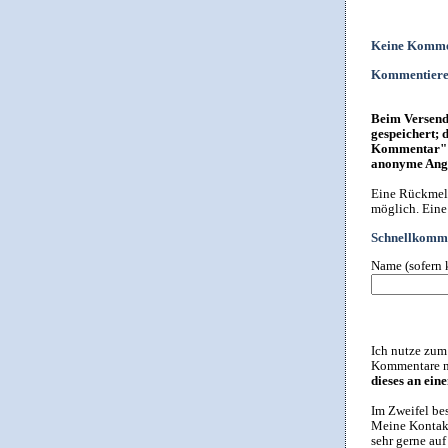
Keine Komme
Kommentier
Beim Versende
gespeichert; 
Kommentar" i
anonyme Anga
Eine Rückmeld
möglich. Eine
Schnellkomme
Name (sofern 
Ich nutze zum
Kommentare ni
dieses an ein
Im Zweifel be
Meine Kontakt
sehr gerne au