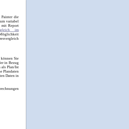
 Painter die
aum variabel
h mit Report
ergleich im
Möglichkeit
esvergleich
h können Sie
der in Bezug
als Plan/Ist
he Plandaten
ten Daten in
erechnungen