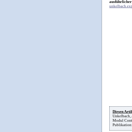
ausführlicher
unkelbach.exp
Diesen Artik
Unkelbach, 
Modul Contr
Publikation