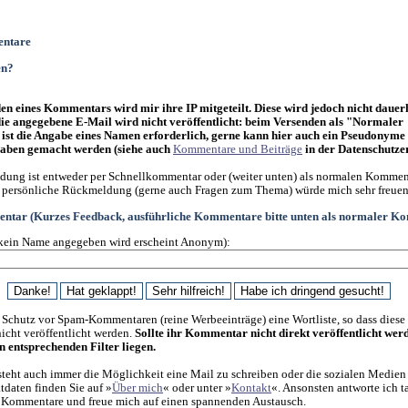
ntare
en?
n eines Kommentars wird mir ihre IP mitgeteilt. Diese wird jedoch nicht dauer
die angegebene E-Mail wird nicht veröffentlicht: beim Versenden als "Normaler
st die Angabe eines Namen erforderlich, gerne kann hier auch ein Pseudonyme
ben gemacht werden (siehe auch
Kommentare und Beiträge
in der Datenschutze
ung ist entweder per Schnellkommentar oder (weiter unten) als normalen Kommen
 persönliche Rückmeldung (gerne auch Fragen zum Thema) würde mich sehr freuen
ntar (Kurzes Feedback, ausführliche Kommentare bitte unten als normaler K
kein Name angegeben wird erscheint Anonym):
 Schutz vor Spam-Kommentaren (reine Werbeeinträge) eine Wortliste, so dass diese
cht veröffentlicht werden.
Sollte ihr Kommentar nicht direkt veröffentlicht wer
en entsprechenden Filter liegen.
steht auch immer die Möglichkeit eine Mail zu schreiben oder die sozialen Medien
daten finden Sie auf »
Über mich
« oder unter »
Kontakt
«. Ansonsten antworte ich t
f Kommentare und freue mich auf einen spannenden Austausch.