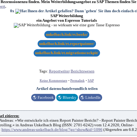
 Rezenssionenzu finden. Mein Weiterbildungsangebot zu SAP Themen finden Sie
ert
.
0x
SAP Weiterbildung
ein Angebot von Espresso Tutorials
unkelbach.link/et.books/
unkelbach.link/et.reportpainter/
unkelbach.link/et.migrationscockpit/
Tags:
Reportwriter
Berichtswesen
-
-
Keine Kommentare
Permalink
SAP
Artikel datenschutzfreundlich teilen
🌎
Facebook
🌎
Bluesky
🌎
LinkedIn
el zitieren:
Andreas: »Wie entwickele ich einen Report Painter Bericht? - Report Painter Beric
olling.« in Andreas Unkelbach Blog (ISSN: 2701-6242) vom 12.4.2020, Online-
:
https://www.andreas-unkelbach.de/blog/?go=show&id=1096
(Abgerufen am 6.8.