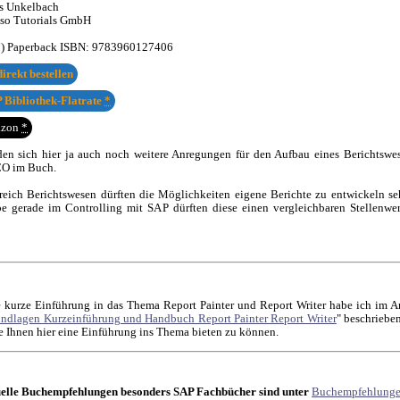
s Unkelbach
sso Tutorials GmbH
7) Paperback ISBN:
9783960127406
irekt bestellen
 Bibliothek-Flatrate
*
azon
*
nden sich hier ja auch noch weitere Anregungen für den Aufbau eines Berichtsw
 CO im Buch.
eich Berichtswesen dürften die Möglichkeiten eigene Berichte zu entwickeln se
e gerade im Controlling mit SAP dürften diese einen vergleichbaren Stellenwe
 kurze Einführung in das Thema Report Painter und Report Writer habe ich im Ar
ndlagen Kurzeinführung und Handbuch Report Painter Report Writer
" beschriebe
e Ihnen hier eine Einführung ins Thema bieten zu können.
elle Buchempfehlungen besonders SAP Fachbücher sind unter
Buchempfehlung