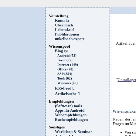
Vorstellung
Kontakt
Über mich
Lebenslauf
Publikationen
unkelbach.expert
Artikel übe
Wissenspool
Blog
📖
Android (52)
Beruf (95)
Internet (149)
Office (90)
SAP (354)
Tools (62)
"
Grundlagen
Windows (40)
RSS-Feed

Artikelsuche

Empfehlungen
(Software)-tools
Apps für Android
Wie entwickel
Webempfehlungen
Neben der re
Buchempfehlungen
Fragen im Mit
Sonstiges
Workshop & Seminar
Wer si