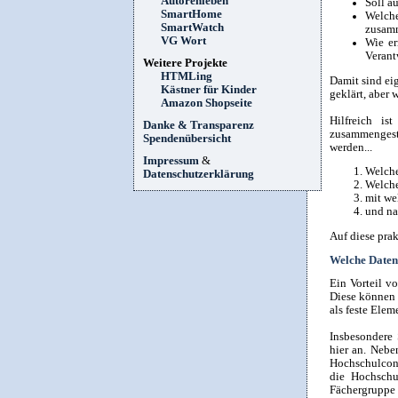
Autorenleben
Soll a
SmartHome
Welche
SmartWatch
zusam
VG Wort
Wie er
Verant
Weitere Projekte
HTMLing
Damit sind ei
Kästner für Kinder
geklärt, aber 
Amazon Shopseite
Hilfreich i
Danke & Transparenz
zusammengeste
Spendenübersicht
werden...
Impressum
&
Welche
Datenschutzerklärung
Welche
mit we
und na
Auf diese pra
Welche Daten
Ein Vorteil v
Diese können 
als feste Elem
Insbesondere 
hier an. Nebe
Hochschulcont
die Hochschul
Fächergrupp