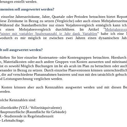
erungen erstellt werden.
imension soll ausgewertet werden?
einzelne Jahreszeiträume, Jahre, Quartale oder Perioden betrachten bietet Report
iese Zeiträume in Bezug zu setzen (Vergleiche) oder auch einen Mehrjahreszeitr
 Während die Standardberichte nur einen Vorjahresvergleich ermöglich kann ic
h einen Mehrjahresvergleich durchführen. Im Artikel "
Mehrjahresv
Painter mit variabler Spaltenanzahl je Jahr dank Variablen
" habe ich eine 
wodurch es mir möglich ist zwischen zwei Jahren einen dynamischen Jahr
t soll ausgewertet werden?
dürften Sie hier einzelne Kostenarten- oder Kontengruppen betrachten. Hierdurc
n, Materialkosten oder auch andere Gruppen von Kosten auswerten und miteinan
 ist es sowohl Möglich Buchungen im Ist als acuh im Plan zu betrachten oder auch 
ienander in Bezug zu setzen. Durch einzelne Planversionen können unterschiedlic
n, die auf verschiedene Planannahmen basieren und nun mit den tatsächlich gebuch
nd Leistungsrechnung verglichen werden.
 Kosten können aber auch Kennzahlen ausgwertet werden und mit diesen B
werden.
 solche Kennzahlen sind:
ollzeitkräfte (VZÄ / Vollzeitäquivalente)
Hauptnutzfläche (Raumfläche für Gebäude)
- Studierende in Regelstudienzeit
 Lehrnahcfrage.