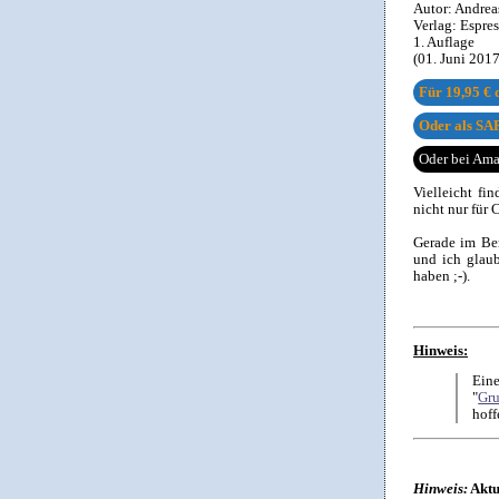
Autor:
Andrea
Verlag:
Espre
1. Auflage
(01. Juni 201
Für
19,95 €
d
Oder als SAP
Oder bei Am
Vielleicht fi
nicht nur für
Gerade im Ber
und ich glaub
haben ;-).
Hinweis:
Eine
"
Gru
hoff
Hinweis:
Aktu