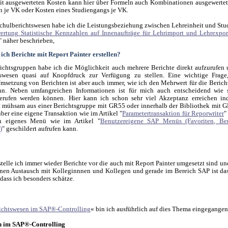
t ausgewerteten Kosten kann hier über Formeln auch Kombinationen ausgewertet
n je VK oder Kosten eines Studiengangs je VK.
chulberichtswesen habe ich die Leistungsbeziehung zwischen Lehreinheit und St
ertung Statistische Kennzahlen auf Innenaufträge für Lehrimport und Lehrexpo
" näher beschrieben,
ich Berichte mit Report Painter erstellen?
ichtsgruppen habe ich die Möglichkeit auch mehrere Berichte direkt aufzurufen
tswesen quasi auf Knopfdruck zur Verfügung zu stellen. Eine wichtige Frage
msetzung von Berichten ist aber auch immer, wie ich den Mehrwert für die Beric
ann. Neben umfangreichen Informationen ist für mich auch entscheidend wie s
gerufen werden können. Hier kann ich schon sehr viel Akzeptanz erreichen in
t mühsam aus einer Berichtsgruppe mit GR55 oder innerhalb der Bibliothek mit
ber eine eigene Transaktion wie im Artikel "
Parametertransaktion für Reporwriter
"
n eigenes Menü wie im Artikel "
Benutzereigene SAP Menüs (Favoriten, Be
)
" geschildert aufrufen kann.
stelle ich immer wieder Berichte vor die auch mit Report Painter umgesetzt sind un
nen Austausch mit Kolleginnnen und Kollegen und gerade im Bereich SAP ist da
dass ich besonders schätze.
ichtswesen im SAP®-Controlling
« bin ich ausführlich auf dies Thema eingegangen
n im SAP®-Controlling