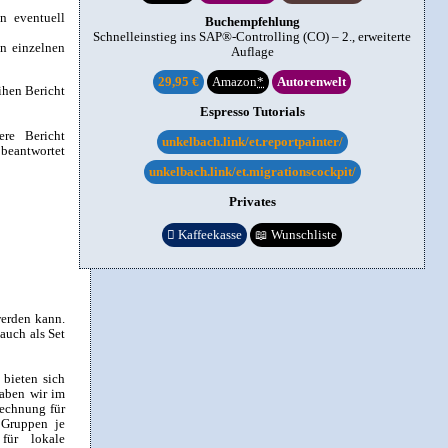
n eventuell
Buchempfehlung
Schnelleinstieg ins SAP®-Controlling (CO) – 2., erweiterte
en einzelnen
Auflage
29,95 €
Amazon
*
Autorenwelt
ihen Bericht
Espresso Tutorials
re Bericht
unkelbach.link/et.reportpainter/
 beantwortet
unkelbach.link/et.migrationscockpit/
Privates

Kaffeekasse
📖
Wunschliste
werden kann.
auch als Set
 bieten sich
haben wir im
rechnung für
n Gruppen je
für lokale