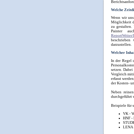
Berichtsanford
Welche Zeitd
Wenn wir uns 
Möglichkeit d
zu gestalten.
Painter auc
ReportWriter/
beschrieben 
darzustellen.
Welcher Inhal
In der Regel 
Personalkoste
setzen. Dabei
Vergleich mit
erfasst werde
der Kosten- u
Neben reinen
durchgeführt 
Beispiele für
VK - V
HNF - 
STUDR 
LENA -