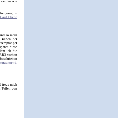
 werden wie
udiengang im
rt auf Ebene
 und so mein
, neben der
htsempfänger
päter diese
dem ich die
 GRR3 suchen
 beschrieben
nutzermenü,
d freue mich
s Teilen von
.