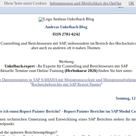
Diese Seite nutzt Cookies.
Informationen und Möglichkeit des OptOut
OK
Andreas Unkelbach Blog
ISSN 2701-6242
r Controlling und Berichtswesen mit SAP, insbesondere im Bereich des Hochschulco
aber auch zu anderen oft it-nahen Themen.
Werbung
Unkelbach.expert
- Ihr Experte für Controlling und Berichtswesen mit SAP
Aktuelle Termine zum Online-Training
(Herbstkurse 2026)
finden Sie hier unter:
 Datenmigration in SAP S/4HANA mit Migrationscockpit und Migrationsobjektmo
"
Rechercheberichte mit SAP Report Painter
"
Sonntag, 12
e ich einen Report Painter Bericht? - Report Painter Berichte im SAP Modul Co
inen technischen Umsetzung und Entwicklung eines SAP Berichtes stehen für mi
telpunkt:
nd die späteren Berichtsempfänger?