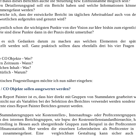
uf Basis dieses Berichtes auche ine Steuerung bzw. Einflussnahme möglich sein?
n Detailierungsgrad soll ein Bericht haben und welche Informationen könne
mmengefasst werden?
reiche ich, dass der entwickelte Bericht im täglichen Arbeitsablauf auch von d
wortlichen aufgerufen und genutzt wird?
gentlich schon die wichtigsten Punkte von dier Vision zur Idee bishin zum eigentlc
wie sind diese Punkte dann in der Praxis direkt umsetzbar?
st es sich Gedanken darum zu machen aus welchen Elementen der späte
llt werden soll. Ganz praktisch sollten dazu ebenfalls drei bis vier Fragen
 CO Objekte - Wer?
n Zeitraum - Wann?
lchen Inhalt - Was?
türlich - Warum?
ktischen Fragestellungen möchte ich nun näher eingehen:
 / CO Objekte sollen ausgewertet werden?
on Report Painter ist es, dass hier direkt mit Gruppen von Stammdaten gearbeitet 
nicht nur als Variablen bei der Selektion des Berichtes verwendet werden sondenr 
ente eines Report Painter Berichtes genutzt werden.
Stammdatengruppen wie Kostenstellen-, Innenauftrags- oder Profitcentergruppen
n den internen Berichtsgruppen, wie bspw. der Kostenstellenstandardhierarchie, 
rolling in Hessen auch übergreifende Gruppen zum Beispiel in der Profitcenter
finanzstatistik. Hier werden die einzelnen Lehreinheiten als Profitcenter i
e zusammengefasst. Eine vergleichbare Gestaltung kann sicher auch 