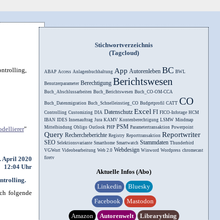
Stichwortverzeichnis
(Tagcloud)
BC
ntrolling,
App
Autorenleben
ABAP
Access
Anlagenbuchhaltung
BWL
Berichtswesen
Berechtigung
Benutzerparameter
Buch_Abschlussarbeiten
Buch_Berichtswesen
Buch_CO-OM-CCA
CO
Buch_Datenmigration
Buch_Schnelleinstieg_CO
Budgetprofil
CATT
Excel
Datenschutz
FI
Controlling
Customizing
DIA
FICO-Infotage
HCM
IBAN
IDES
Innenauftrag
Jura
KAMV
Kontenberechtigung
LSMW
Mindmap
PSM
Mittelbindung
Obligo
Outlook
PHP
Parametertransaktion
Powerpoint
dellierer
"
Query
Reportwriter
Rechercheberichte
Registry
Reporttransaktion
SEO
Stammdaten
Selektionsvariante
Smarthome
Smartwatch
Thunderbird
Webdesign
VGWort
Videobearbeitung
Web 2.0
Winword
Wordpress
chromecast
. April 2020
firetv
12:04 Uhr
Aktuelle Infos (Abo)
ntrolling.
Linkedin
Bluesky
ch folgende
Facebook
Mastodon
Amazon
Autorenwelt
Librarything