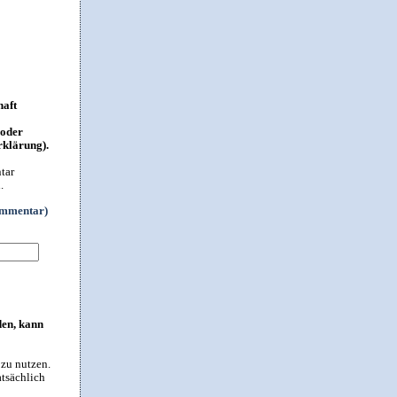
haft
 oder
rklärung).
tar
.
ommentar)
den, kann
 zu nutzen.
atsächlich