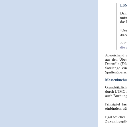
LSM
Dan
unte
das 
* Ama
Als A
Auch
die 
Abweichend vo
aus den Über
Datenfile (Fe
Satzlänge ein
Spaltenübersc
Massenbuch
Grundsätzlic
durch LTMC a
auch Buchung
Prinzipiel l
einbinden, wäh
Egal welches 
Zukunft gepfl