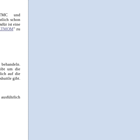
 LTMC und
tlich schon
afür ist eine
d LTMOM
" zu
 behandeln.
ibt um die
ich auf die
huttle gibt.
h ausführlich