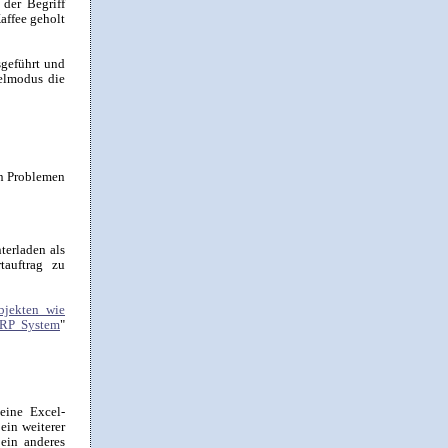
der Begriff
affee geholt
sgeführt und
ielmodus die
en Problemen
terladen als
tauftrag zu
jekten wie
ERP System
"
 eine Excel-
ein weiterer
 ein anderes