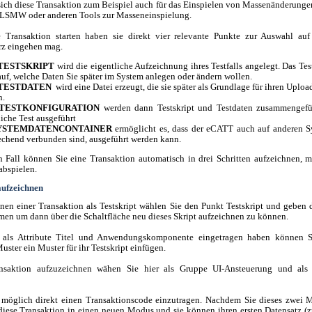
sich diese Transaktion zum Beispiel auch für das Einspielen von Massenänderungen
 LSMW oder anderen Tools zur Masseneinspielung.
 Transaktion starten haben sie direkt vier relevante Punkte zur Auswahl auf
rz eingehen mag.
TESTSKRIPT
wird die eigentliche Aufzeichnung ihres Testfalls angelegt. Das Tes
auf, welche Daten Sie später im System anlegen oder ändern wollen.
TESTDATEN
wird eine Datei erzeugt, die sie später als Grundlage für ihren Upl
n.
TESTKONFIGURATION
werden dann Testskript und Testdaten zusammengefü
liche Test ausgeführt
YSTEMDATENCONTAINER
ermöglicht es, dass der eCATT auch auf anderen 
echend verbunden sind, ausgeführt werden kann.
n Fall können Sie eine Transaktion automatisch in drei Schritten aufzeichnen, m
abspielen.
 aufzeichnen
en einer Transaktion als Testskript wählen Sie den Punkt Testskript und geben 
en um dann über die Schaltfläche neu dieses Skript aufzeichnen zu können.
als Attribute Titel und Anwendungskomponente eingetragen haben können S
uster ein Muster für ihr Testskript einfügen.
nsaktion aufzuzeichnen wähen Sie hier als Gruppe UI-Ansteuerung und a
 möglich direkt einen Transaktionscode einzutragen. Nachdem Sie dieses zwei M
 diese Transaktion in einen neuen Modus und sie können ihren ersten Datensatz (