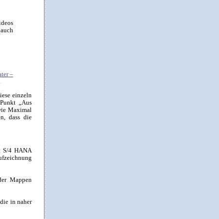
ideos
 auch
ter –
.
iese einzeln
 Punkt „Aus
owie Maximal
en, dass die
it S/4 HANA
ufzeichnung
 der Mappen
die in naher