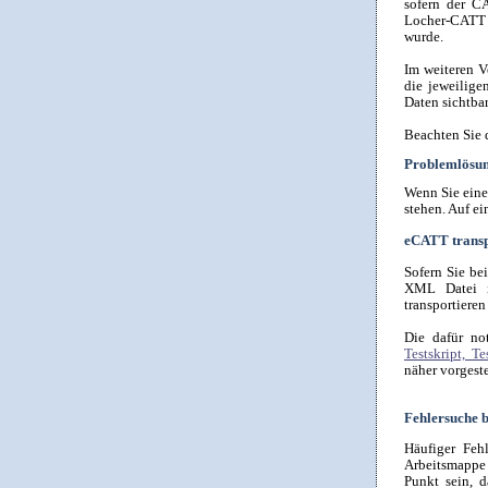
sofern der C
Locher-CATT ei
wurde.
Im weiteren V
die jeweilige
Daten sichtbar
Beachten Sie d
Problemlösu
Wenn Sie eine
stehen. Auf e
eCATT transp
Sofern Sie be
XML Datei ih
transportieren
Die dafür no
Testskript, 
näher vorgeste
Fehlersuche 
Häufiger Fehl
Arbeitsmappe e
Punkt sein, d