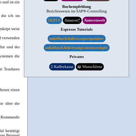
 und ist ein
Buchempfehlung
Berichtswesen im SAP®-Controlling
 die ich im
19,95 €
Amazon
*
Autorenwelt
tskript weist
Espresso Tutorials
oad verwenden
unkelbach.link/et.reportpainter/
hrt und der
unkelbach.link/et.migrationscockpit/
Systemen die
Privates

Kaffeekasse
📖
Wunschliste
it Testdaten
diesen einen
ie über die
ls Kommando
al bestätigt
zum Beispiel