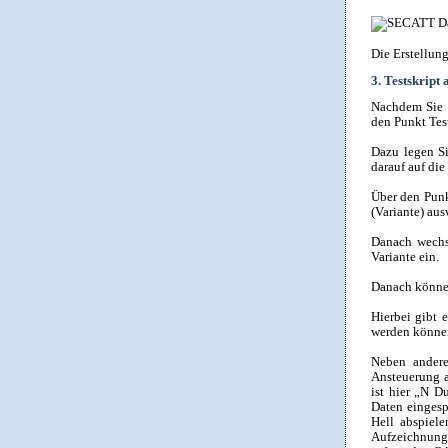
Die Erstellung
3. Testskript
Nachdem Sie s
den Punkt Tes
Dazu legen S
darauf auf die
Über den Pun
(Variante) au
Danach wechs
Variante ein.
Danach können 
Hierbei gibt 
werden könne
Neben andere
Ansteuerung 
ist hier „N D
Daten eingesp
Hell abspiel
Aufzeichnung 