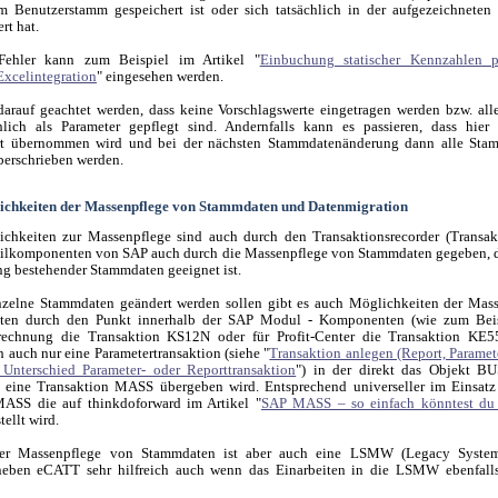
im Benutzerstamm gespeichert ist oder sich tatsächlich in der aufgezeichneten
rt hat.
Fehler kann zum Beispiel im Artikel "
Einbuchung statischer Kennzahlen
Excelintegration
" eingesehen werden.
 darauf geachtet werden, dass keine Vorschlagswerte eingetragen werden bzw. all
hlich als Parameter gepflegt sind. Andernfalls kann es passieren, dass hier
rt übernommen wird und bei der nächsten Stammdatenänderung dann alle Sta
berschrieben werden.
ichkeiten der Massenpflege von Stammdaten und Datenmigration
ichkeiten zur Massenpflege sind auch durch den Transaktionsrecorder (Transa
eilkomponenten von SAP auch durch die Massenpflege von Stammdaten gegeben, d
ng bestehender Stammdaten geeignet ist.
inzelne Stammdaten geändert werden sollen gibt es auch Möglichkeiten der Mas
en durch den Punkt innerhalb der SAP Modul - Komponenten (wie zum Beis
nrechnung die Transaktion KS12N oder für Profit-Center die Transaktion KE55
h auch nur eine Parametertransaktion (siehe "
Transaktion anlegen (Report, Paramete
Unterschied Parameter- oder Reporttransaktion
") in der direkt das Objekt B
ine Transaktion MASS übergeben wird. Entsprechend universeller im Einsatz i
MASS die auf thinkdoforward im Artikel "
SAP MASS – so einfach könntest du 
tellt wird.
der Massenpflege von Stammdaten ist aber auch eine LSMW (Legacy Syste
eben eCATT sehr hilfreich auch wenn das Einarbeiten in die LSMW ebenfalls