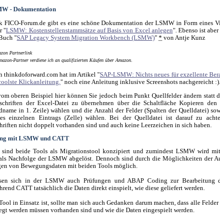
W - Dokumentation
k FICO-Forum.de gibt es eine schöne Dokumentation der LSMW in Form eines V
r "
LSMW: Kostenstellenstammsätze auf Basis von Excel anlegen
". Ebenso ist aber
Buch "
SAP Legacy System Migration Workbench (LSMW)
"
*
von Antje Kunz
zon Partnerlink
mazon-Partner verdiene ich an qualifizierten Käufen über Amazon.
 thinkdoforward.com hat im Artikel "
SAP-LSMW: Nichts neues für exzellente Bera
coolste Klickanleitung.
" noch eine Anleitung inklusive Screenshots nachgereicht :)
m oberen Beispiel hier können Sie jedoch beim Punkt Quellfelder ändern statt d
schriften der Excel-Datei zu übernehmen über die Schaltfläche Kopieren den
ldname in 1. Zeile) wählen und die Anzahl der Felder (Spalten der Quelldatei) s
es einzelnen Eintrags (Zelle) wählen. Bei der Quelldatei ist darauf zu acht
hriften nicht doppelt vorhanden sind und auch keine Leerzeichen in sich haben.
ung mit LSMW und CATT
h sind beide Tools als Migrationstool konzipiert und zumindest LSMW wird m
ls Nachfolge der LSMW abgelöst. Dennoch sind durch die Möglichkeiten der A
en von Bewegungsdaten mit beiden Tools möglich.
assen sich in der LSMW auch Prüfungen und ABAP Coding zur Bearbeitung
rend CATT tatsächlich die Daten direkt einspielt, wie diese geliefert werden.
Tool in Einsatz ist, sollte man sich auch Gedanken darum machen, dass alle Felder 
egt werden müssen vorhanden sind und wie die Daten eingespielt werden.