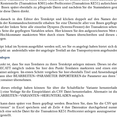
 Kostenstelle (Transaktion KS01) oder Profitcenter (Transaktion KE51) aufzeichnen
n Ihnen später ebenfalls zu pflegende Daten und nachdem Sie die Stammdaten ges
e diese Daten direkt.
 danach in den Editor des Testskript und klicken doppelt auf den Namen der
. In der Kommandoschnittstelle erhalten Sie eine Übersicht aller von Ihnen gepfleg
uf der linken Seite alle einzelne Dynpros (Screens/Fenster) der Transaktion sehe
en Seite die gepflegten Variablen sehen. Hier können Sie den aufgezeichneten Wert
 Hochkommate maskierten Wert durch einen Namen überschreiben und diesen
egen.
ipt lokal im System ausgeführt werden soll, wo Sie es angelegt haben bietet sich d
bjekt an andernfalls wäre der angelegte Testfall an das Transportsystem angebunde
anlegen
nkt ist, dass Sie nun Testdaten zu ihren Testskript anlegen müssen. Dieses ist ebe
SECATT möglich indem Sie hier den Punkt Testdaten markieren und einen ent
ainer anlegen. Im ersten Schritt vergeben Sie hier ebenfalls Titel und Anwendun
ann über BEARBEITEN->PARAMETER IMPORTIEREN die Parameter aus ihren Te
container übernehmen.
dieses erledigt haben können Sie über die Schaltfläche Variante herunterla
eine Vorlage für die Einspieldatei als CSV Datei herunterladen. Alternativ ist di
BEARBEITEN->VARIANTEN->HERUNTERLADEN möglich.
 kann dann später von Ihnen gepflegt werden. Beachten Sie, dass Sie die CSV spät
trennt" in Excel speichern und ab Zeile 4 ihre Datensätze durchgehend numme
 ich eine solche Datei für die Transaktion KE51 Profitcenter anlegen auszugsweise 
gestellt.