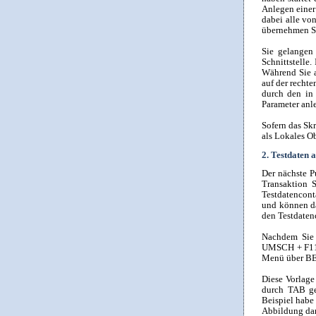
Anlegen einer
dabei alle vo
übernehmen Si
Sie gelangen
Schnittstelle
Während Sie a
auf der recht
durch den in
Parameter anl
Sofern das Skr
als Lokales O
2. Testdaten 
Der nächste Pu
Transaktion 
Testdatencont
und können d
den Testdaten
Nachdem Sie 
UMSCH + F11) 
Menü über 
Diese Vorlage
durch TAB ge
Beispiel habe
Abbildung dar