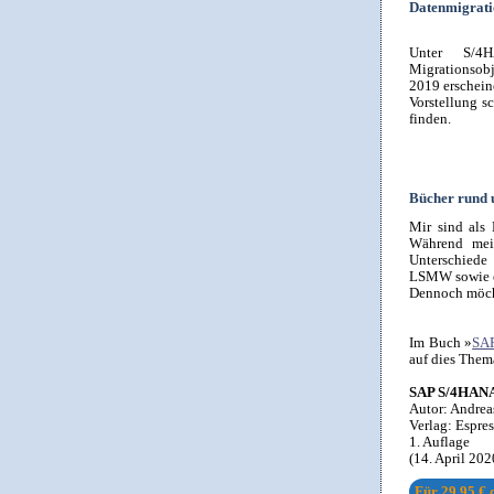
Datenmigrat
Unter S/4
Migrationsob
2019 erscheine
Vorstellung s
finden.
Bücher rund
Mir sind als
Während mei
Unterschiede
LSMW sowie ei
Dennoch möcht
Im Buch »
SAP
auf dies Them
SAP S/4HANA
Autor:
Andrea
Verlag:
Espre
1. Auflage
(14. April 20
Für
29,95 €
d