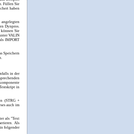
. Füllen Sie
ichert haben
 angelegten
ten Dynpros.
n können Sie
 unter VALIN
 als IMPORT
as Speichern
n.
nfalls in der
sprechenden
gskomponente
stskript in
den (STRG +
eses auch im
er als "Text
rieren. Als
in folgender