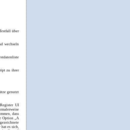
estfall über
nd wechseln
tdatenliste
pt zu ihrer
ätze genutzt
Register UI
rmalerweise
kommen, dass
ie Option „A
gezeichnete
hat es sich,