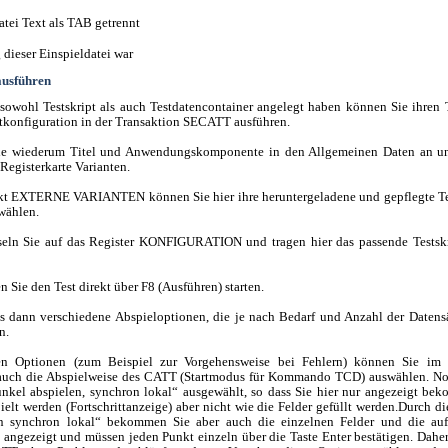
 dieser Einspieldatei war
 ausführen
owohl Testskript als auch Testdatencontainer angelegt haben können Sie ihren T
tkonfiguration in der Transaktion SECATT ausführen.
ie wiederum Titel und Anwendungskomponente in den Allgemeinen Daten an u
 Registerkarte Varianten.
kt EXTERNE VARIANTEN können Sie hier ihre heruntergeladene und gepflegte Tes
swählen.
eln Sie auf das Register KONFIGURATION und tragen hier das passende Testskri
Sie den Test direkt über F8 (Ausführen) starten.
es dann verschiedene Abspieloptionen, die je nach Bedarf und Anzahl der Datens
n.
n Optionen (zum Beispiel zur Vorgehensweise bei Fehlern) können Sie im 
auch die Abspielweise des CATT (Startmodus für Kommando TCD) auswählen. No
unkel abspielen, synchron lokal“ ausgewählt, so dass Sie hier nur angezeigt be
ielt werden (Fortschrittanzeige) aber nicht wie die Felder gefüllt werden.Durch d
en synchron lokal“ bekommen Sie aber auch die einzelnen Felder und die auf
angezeigt und müssen jeden Punkt einzeln über die Taste Enter bestätigen. Daher 