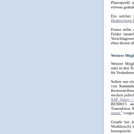
Planerprofil 
etwwas geände
Ein solcher 
Deaktivieren 
Ferner sollte
Felder tatsäc
Vorschlagswe
eben diesen ü
Weitere Mögl
Weitere Mögl
oder in den T
für Veränderu
Sofern nur e
von Stammdat
Kostenstelle
stecken jedoc
SAP Query / 
BUS0015 an e
Transaktion 
retten.
" vorges
Gerade bei 
Workbench) n
beansprucht.