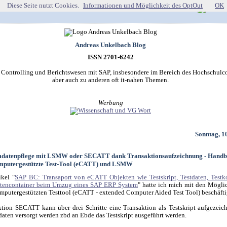
Diese Seite nutzt Cookies.
Informationen und Möglichkeit des OptOut
OK
Andreas Unkelbach Blog
ISSN 2701-6242
r Controlling und Berichtswesen mit SAP, insbesondere im Bereich des Hochschulco
aber auch zu anderen oft it-nahen Themen.
Werbung
Sonntag, 1
datenpflege mit LSMW oder SECATT dank Transaktionsaufzeichnung - Hand
omputergestützte Test-Tool (eCATT) und LSMW
kel "
SAP BC: Transaport von eCATT Objekten wie Testskript, Testdaten, Testk
tencontainer beim Umzug eines SAP ERP System
" hatte ich mich mit den Mögli
omputergestützten Testtool (eCATT - extended Computer Aided Test Tool) beschäfti
ktion SECATT kann über drei Schritte eine Transaktion als Testskript aufgezeic
daten versorgt werden zbd an Ebde das Testskript ausgeführt werden.