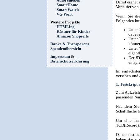
Autorenleben
Damit eignet 
SmartHome
Vorläufer von
SmartWatch
VG Wort
Wenn Sie die
Folgenden ku
Weitere Projekte
HTMLing
Unter
Kästner für Kinder
dabei 
Amazon Shopseite
Unter
könne
Danke & Transparenz
Unter
Spendenübersicht
eigent
Impressum
&
Der
S
Datenschutzerklärung
entspr
Im einfachste
versehen und 
1. Testskript
Zum Aufzeichn
passenden Nam
Nachdem Sie 
Schaltfläche M
Um eine Tra
TCD(Record).
Danach ist es
haben startet