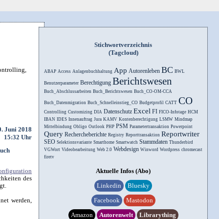
Stichwortverzeichnis
(Tagcloud)
BC
ntrolling,
App
Autorenleben
ABAP
Access
Anlagenbuchhaltung
BWL
Berichtswesen
Berechtigung
Benutzerparameter
Buch_Abschlussarbeiten
Buch_Berichtswesen
Buch_CO-OM-CCA
CO
Buch_Datenmigration
Buch_Schnelleinstieg_CO
Budgetprofil
CATT
Excel
Datenschutz
FI
Controlling
Customizing
DIA
FICO-Infotage
HCM
IBAN
IDES
Innenauftrag
Jura
KAMV
Kontenberechtigung
LSMW
Mindmap
PSM
Mittelbindung
Obligo
Outlook
PHP
Parametertransaktion
Powerpoint
0. Juni 2018
Query
Reportwriter
Rechercheberichte
Registry
Reporttransaktion
15:32 Uhr
SEO
Stammdaten
Selektionsvariante
Smarthome
Smartwatch
Thunderbird
Webdesign
buch
VGWort
Videobearbeitung
Web 2.0
Winword
Wordpress
chromecast
firetv
onfiguration
Aktuelle Infos (Abo)
chkeiten des
gt.
Linkedin
Bluesky
hnet werden,
Facebook
Mastodon
Amazon
Autorenwelt
Librarything