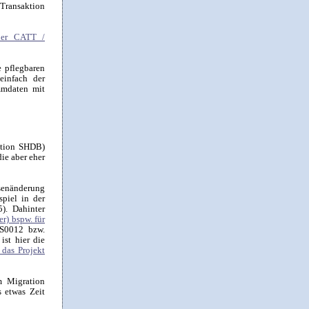
 Transaktion
 per CATT /
e pflegbaren
 einfach der
mmdaten mit
ktion SHDB)
ie aber eher
senänderung
piel in der
). Dahinter
r) bspw. für
US0012 bzw.
st hier die
das Projekt
m Migration
 etwas Zeit