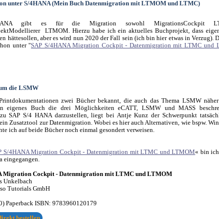
ion unter S/4HANA (Mein Buch Datenmigration mit LTMOM und LTMC)
HANA gibt es für die Migration sowohl MigrationsCockpit
jektModellierer LTMOM. Hierzu habe ich ein aktuelles Buchprojekt, dass eigen
n hättesollen, aber es wird nun 2020 der Fall sein (ich bin hier etwas in Verzug). D
chon unter "
SAP S/4HANA Migration Cockpit - Datenmigration mit LTMC un
 um die LSMW
 Printdokumentationen zwei Bücher bekannt, die auch das Thema LSMW näher
n eigenes Buch die drei Möglichkeiten eCATT, LSMW und MASS beschre
 zu SAP S/4 HANA darzustellen, liegt bei Antje Kunz der Schwerpunkt tatsächl
n Zusatztool zur Datenmigration. Wobei es hier auch Alternativen, wie bspw. Wins
e ich auf beide Bücher noch einmal gesondert verweisen.
 S/4HANA Migration Cockpit - Datenmigration mit LTMC und LTMOM
« bin ic
a eingegangen.
 Migration Cockpit - Datenmigration mit LTMC und LTMOM
s Unkelbach
sso Tutorials GmbH
20) Paperback ISBN:
9783960120179
irekt bestellen