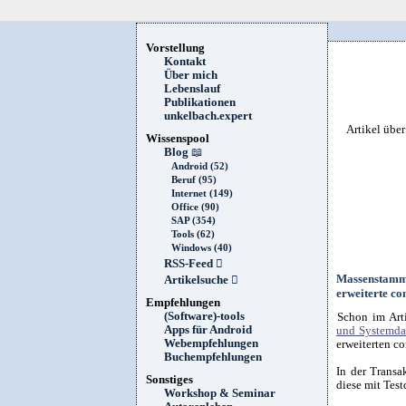
Vorstellung
Kontakt
Über mich
Lebenslauf
Publikationen
unkelbach.expert
Artikel übe
Wissenspool
Blog
📖
Android (52)
Beruf (95)
Internet (149)
Office (90)
SAP (354)
Tools (62)
Windows (40)
RSS-Feed

Massenstamm
Artikelsuche

erweiterte c
Empfehlungen
(Software)-tools
Schon im Arti
Apps für Android
und Systemda
Webempfehlungen
erweiterten c
Buchempfehlungen
In der Transa
Sonstiges
diese mit Test
Workshop & Seminar