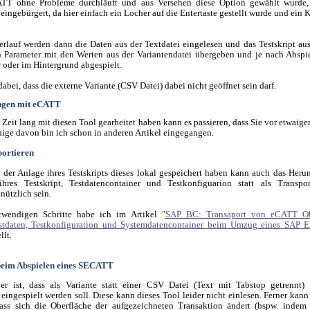
ATT ohne Probleme durchläuft und aus Versehen diese Option gewählt wurde, 
ngebürgert, da hier einfach ein Locher auf die Entertaste gestellt wurde und ein K
erlauf werden dann die Daten aus der Textdatei eingelesen und das Testskript au
n Parameter mit den Werten aus der Variantendatei übergeben und je nach Absp
 oder im Hintergrund abgespielt.
abei, dass die externe Variante (CSV Datei) dabei nicht geöffnet sein darf.
ngen mit eCATT
 Zeit lang mit diesen Tool gearbeitet haben kann es passieren, dass Sie vor etwaig
inige davon bin ich schon in anderen Artikel eingegangen.
ortieren
i der Anlage ihres Testskripts dieses lokal gespeichert haben kann auch das Herun
res Testskript, Testdatencontainer und Testkonfiguarion statt als Transpor
 nützlich sein.
twendigen Schritte habe ich im Artikel "
SAP BC: Transaport von eCATT Ob
Testdaten, Testkonfiguration und Systemdatencontainer beim Umzug eines SAP 
llt.
beim Abspielen eines SECATT
er ist, dass als Variante statt einer CSV Datei (Text mit Tabstop getrennt)
ingespielt werden soll. Diese kann dieses Tool leider nicht einlesen. Ferner kann 
ass sich die Oberfläche der aufgezeichneten Transaktion ändert (bspw. indem