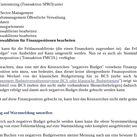
 Customizing (Transaktion SPRO) unter
 Sector Management
ltsmanagement Öffentliche Verwaltung
daten
rungselemente
swahlleiste bearbeiten
swahlleiste bearbeiten
swahlleiste für Finanzpositionen bearbeiten
r kann für die Feldauswahlleiste (die einen Finanzkreis zugeordnet ist) das 
udget" von Ausbelden auf Kann umgestellt werden. Nun ist es auch als Stammd
nanzposition ( Transaktion FMCIA ) verfügbar.
beachten, dass eine mit den Kennzeichen "negatives Budget" versehene Finanzp
ition sein muss, was bedeutet, dass dieser keine übergeordnete Finanzpositio
eim Wechsel von der klassischen Budgetierung hin zu BCS (siehe auch Ar
agement Budgetverwaltungssystem BCS oder klassische Budgetierung
") zeigt s
Vorteil von BCS (neben den nicht mehr vorhandenen Hierarchiebelegen) dadurch
udget erfolgt und damit auch negatives Budget direkt gebucht werden kann.
 auf diese Finanzposition gebucht ist, kann hier das Kennzeichen nicht mehr geän
g auf Warnmeldung umstellen
hlich auch negatives Budget gebucht werden kann kann die obere Systemmeldu
g von einer Fehlermeldung auf eine Warnmeldung oder komplett ausgeblendet we
eim Buchen von negativen Budgetwerten meiner Meinung nach um eine bewuste E