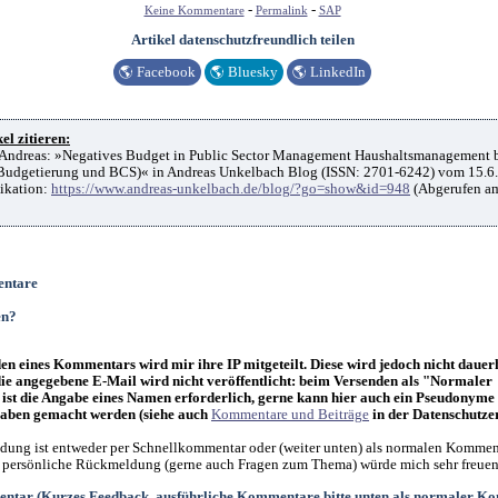
-
-
Keine Kommentare
Permalink
SAP
Artikel datenschutzfreundlich teilen
🌎
Facebook
🌎
Bluesky
🌎
LinkedIn
el zitieren:
Andreas: »Negatives Budget in Public Sector Management Haushaltsmanagement
 Budgetierung und BCS)« in Andreas Unkelbach Blog (ISSN: 2701-6242) vom 15.6
ikation:
https://www.andreas-unkelbach.de/blog/?go=show&id=948
(Abgerufen a
ntare
en?
n eines Kommentars wird mir ihre IP mitgeteilt. Diese wird jedoch nicht dauer
die angegebene E-Mail wird nicht veröffentlicht: beim Versenden als "Normaler
st die Angabe eines Namen erforderlich, gerne kann hier auch ein Pseudonyme
ben gemacht werden (siehe auch
Kommentare und Beiträge
in der Datenschutze
ung ist entweder per Schnellkommentar oder (weiter unten) als normalen Kommen
 persönliche Rückmeldung (gerne auch Fragen zum Thema) würde mich sehr freuen
ntar (Kurzes Feedback, ausführliche Kommentare bitte unten als normaler K