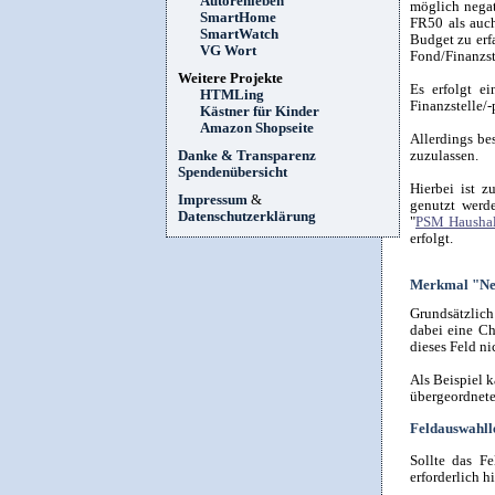
Autorenleben
möglich negat
SmartHome
FR50 als auc
SmartWatch
Budget zu erf
VG Wort
Fond/Finanzst
Weitere Projekte
Es erfolgt e
HTMLing
Finanzstelle/-
Kästner für Kinder
Amazon Shopseite
Allerdings be
zuzulassen.
Danke & Transparenz
Spendenübersicht
Hierbei ist z
Impressum
&
genutzt werd
Datenschutzerklärung
"
PSM Haushal
erfolgt.
Merkmal "Neg
Grundsätzlich
dabei eine Ch
dieses Feld ni
Als Beispiel 
übergeordnete
Feldauswahlle
Sollte das F
erforderlich 