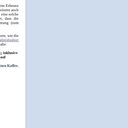
eim Erfassen
 könnte auch
eine solche
t, dass die
ürzung (zum
ren, wie die
 Jahresbudget
habe.
en
inklusive
 auf