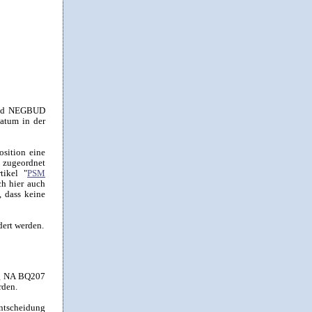
Feld NEGBUD
atum in der
osition eine
n zugeordnet
tikel "
PSM
ich hier auch
, dass keine
dert werden.
ng NA BQ207
rden.
ntscheidung