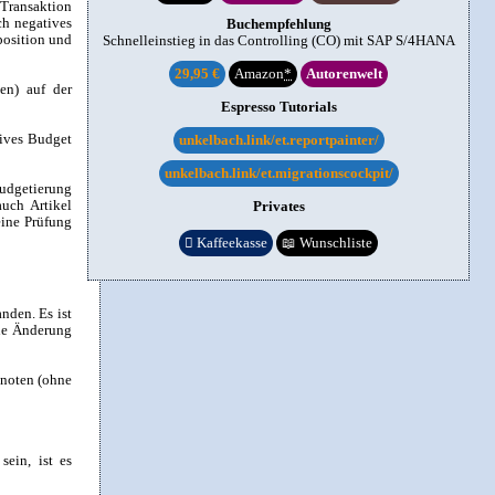
 Transaktion
h negatives
Buchempfehlung
position und
Schnelleinstieg in das Controlling (CO) mit SAP S/4HANA
29,95 €
Amazon
*
Autorenwelt
en) auf der
Espresso Tutorials
tives Budget
unkelbach.link/et.reportpainter/
unkelbach.link/et.migrationscockpit/
Budgetierung
uch Artikel
Privates
eine Prüfung

Kaffeekasse
📖
Wunschliste
nden. Es ist
ine Änderung
knoten (ohne
ein, ist es