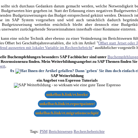
 sollte sich durchaus Gedanken darum gemacht werden, welche Notwendigkeit b
 Budgetwerten hier gegeben ist. Statt der Erfassung eines negativen Budgetwertes
enden Budgetzuweisungen das Budget entsprechend gekürzt werden. Dennoch ist 
se im SAP System vorgesehen und wird auch tatsächlich dadurch begründe
e Budgetzuweisung weiterhin ersichtlich bleibt aber dennoch eine Budgetk
h unerwartet zurückgehende Steuereinnahmen innerhalb einer Kommune eintreten.
 kann eine solche Technik aber ebenso zu einer Veränderung im Berichtswesen füh
s Offset bei Geschäftsjahresvariablen, die ich im Artikel "
Offset statt Jetset oder
ifend auswerten mit lokaler Variable im Recherchebricht
" ausführlicher vorgestellt 
elle Buchempfehlungen besonders SAP Fachbücher sind unter
Buchempfehlung
 Rezenssionenzu finden. Mein Weiterbildungsangebot zu SAP Themen finden Sie
ert
.
0x
SAP Weiterbildung
ein Angebot von Espresso Tutorials
unkelbach.link/et.books/
unkelbach.link/et.reportpainter/
unkelbach.link/et.migrationscockpit/
Tags:
PSM
Berichtswesen
Rechercheberichte