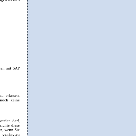
esen mit SAP
zu erfassen.
 noch keine
werden darf,
archie diese
in, wenn Sie
 gehängten