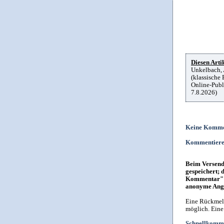
Diesen Artik
Unkelbach, 
(klassische
Online-Publ
7.8.2026)
Keine Komme
Kommentier
Beim Versende
gespeichert; 
Kommentar" i
anonyme Anga
Eine Rückmeld
möglich. Eine
Schnellkomme