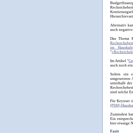
Budgetfinan
Rechercheberi
Kontierungsel
Hierarchievar
Alternativ ka
auch negative
Das Thema R
Rechercheberi
im Haushal
"
»Rechercheb
Im Artikel "
Gr
auch noch ein
Sofern ein 
umgesetzten A
unterhalb der
Rechercheberi
sind solche En
Für Keyuser 
(PSM) Hausha
Zumindest hat
Ein entsprech
hier etwaige 
Fazit