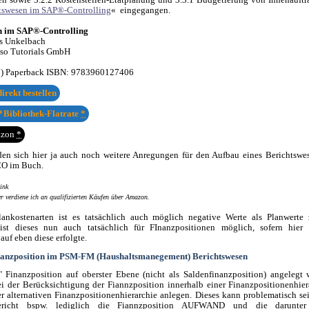
tswesen im SAP®-Controlling
« eingegangen.
n im SAP®-Controlling
s Unkelbach
sso Tutorials GmbH
7) Paperback ISBN:
9783960127406
irekt bestellen
 Bibliothek-Flatrate
*
azon
*
nden sich hier ja auch noch weitere Anregungen für den Aufbau eines Berichtsw
 CO im Buch.
ink
 verdiene ich an qualifizierten Käufen über Amazon.
ankostenarten ist es tatsächlich auch möglich negative Werte als Planwerte 
 ist dieses nun auch tatsächlich für FInanzpositionen möglich, sofern hier
uf eben diese erfolgte.
nanzposition im PSM-FM (Haushaltsmanegement) Berichtswesen
 Finanzposition auf oberster Ebene (nicht als Saldenfinanzposition) angelegt 
i der Berücksichtigung der Fiannzposition innerhalb einer Finanzpositionenhier
er alternativen Finanzpositionenhierarchie anlegen. Dieses kann problematisch se
richt bspw. lediglich die Fiannzposition AUFWAND und die darunter