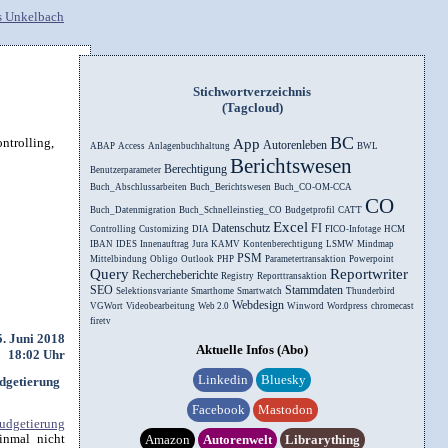
Stichwortverzeichnis
(Tagcloud)
BC
ntrolling,
App
Autorenleben
ABAP
Access
Anlagenbuchhaltung
BWL
Berichtswesen
Berechtigung
Benutzerparameter
Buch_Abschlussarbeiten
Buch_Berichtswesen
Buch_CO-OM-CCA
CO
Buch_Datenmigration
Buch_Schnelleinstieg_CO
Budgetprofil
CATT
Excel
Datenschutz
FI
Controlling
Customizing
DIA
FICO-Infotage
HCM
IBAN
IDES
Innenauftrag
Jura
KAMV
Kontenberechtigung
LSMW
Mindmap
PSM
Mittelbindung
Obligo
Outlook
PHP
Parametertransaktion
Powerpoint
Query
Reportwriter
Rechercheberichte
Registry
Reporttransaktion
SEO
Stammdaten
Selektionsvariante
Smarthome
Smartwatch
Thunderbird
Webdesign
VGWort
Videobearbeitung
Web 2.0
Winword
Wordpress
chromecast
firetv
5. Juni 2018
Aktuelle Infos (Abo)
18:02 Uhr
Linkedin
Bluesky
dgetierung
Facebook
Mastodon
udgetierung
einmal nicht
Amazon
Autorenwelt
Librarything