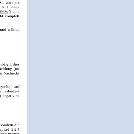
Sie aber per
ECATT dank
 LSMW
") eine
cht komplett
 und wählen
bt gilt dies
meldung (rot
ür Nachricht
nsymbol auf
Jahresbudget
 negativ so
sondern die
pitel 2.2.4
rägen meines