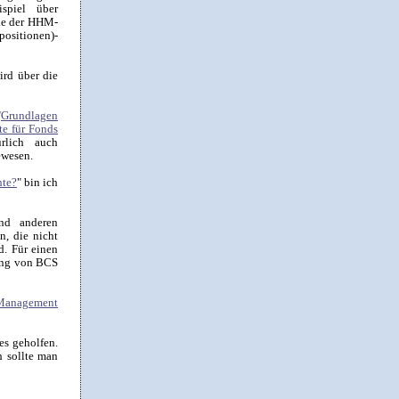
spiel über
hie der HHM-
positionen)-
ird über die
"
Grundlagen
te für Fonds
rlich auch
ewesen.
hte?
" bin ich
nd anderen
n, die nicht
d. Für einen
rung von BCS
 Management
es geholfen.
h sollte man