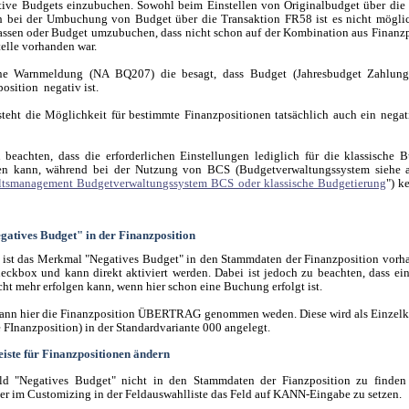
ive Budgets einzubuchen. Sowohl beim Einstellen von Originalbudget über die
h bei der Umbuchung von Budget über die Transaktion FR58 ist es nicht möglic
assen oder Budget umzubuchen, dass nicht schon auf der Kombination aus Finanz
elle vorhanden war.
ine Warnmeldung (NA BQ207) die besagt, dass Budget (Jahresbudget Zahlung
position negativ ist.
steht die Möglichkeit für bestimmte Finanzpositionen tatsächlich auch ein nega
u beachten, dass die erforderlichen Einstellungen lediglich für die klassische 
en kann, während bei der Nutzung von BCS (Budgetverwaltungssystem siehe a
tsmanagement Budgetverwaltungssystem BCS oder klassische Budgetierung
") k
atives Budget" in der Finanzposition
 ist das Merkmal "Negatives Budget" in den Stammdaten der Finanzposition vorha
eckbox und kann direkt aktiviert werden. Dabei ist jedoch zu beachten, dass e
cht mehr erfolgen kann, wenn hier schon eine Buchung erfolgt ist.
kann hier die Finanzposition ÜBERTRAG genommen weden. Diese wird als Einzel
 FInanzposition) in der Standardvariante 000 angelegt.
iste für Finanzpositionen ändern
eld "Negatives Budget" nicht in den Stammdaten der Fianzposition zu finden s
hier im Customizing in der Feldauswahlliste das Feld auf KANN-Eingabe zu setzen.