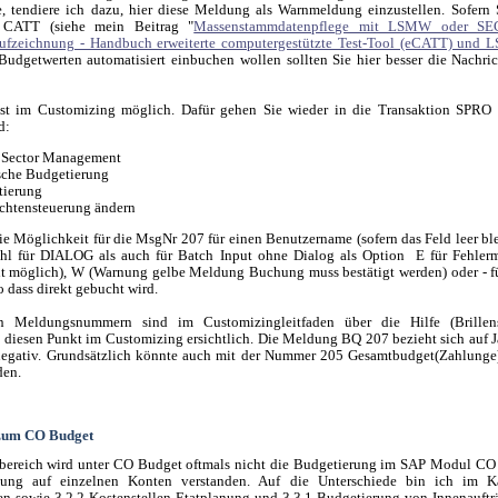
e, tendiere ich dazu, hier diese Meldung als Warnmeldung einzustellen. Sofern 
ATT (siehe mein Beitrag "
Massenstammdatenpflege mit LSMW oder S
aufzeichnung - Handbuch erweiterte computergestützte Test-Tool (eCATT) und
dgetwerten automatisiert einbuchen wollen sollten Sie hier besser die Nachri
ist im Customizing möglich. Dafür gehen Sie wieder in die Transaktion SPRO
d:
 Sector Management
sche Budgetierung
tierung
chtensteuerung ändern
ie Möglichkeit für die MsgNr 207 für einen Benutzername (sofern das Feld leer blei
ohl für DIALOG als auch für Batch Input ohne Dialog als Option E für Fehler
 möglich), W (Warnung gelbe Meldung Buchung muss bestätigt werden) oder - f
o dass direkt gebucht wird.
n Meldungsnummern sind im Customizingleitfaden über die Hilfe (Brille
diesen Punkt im Customizing ersichtlich. Die Meldung BQ 207 bezieht sich auf 
negativ. Grundsätzlich könnte auch mit der Nummer 205 Gesamtbudget(Zahlunge)
den.
zum CO Budget
bereich wird unter CO Budget oftmals nicht die Budgetierung im SAP Modul CO 
ssung auf einzelnen Konten verstanden. Auf die Unterschiede bin ich im Ka
en sowie 3.2.2 Kostenstellen-Etatplanung und 3.3.1 Budgetierung von Innenauft