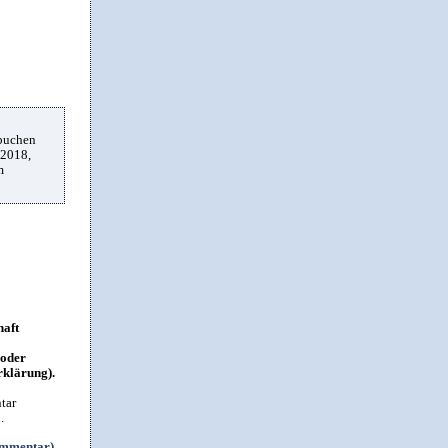
 buchen
.2018,
m
haft
 oder
rklärung).
tar
.
ommentar)