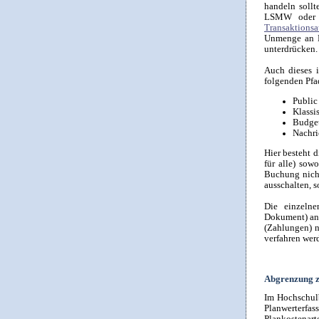
handeln sollt
LSMW oder C
Transaktions
Unmenge an Bu
unterdrücken.
Auch dieses 
folgenden Pfa
Public
Klassi
Budge
Nachri
Hier besteht d
für alle) sow
Buchung nicht
ausschalten, s
Die einzelne
Dokument) an 
(Zahlungen) 
verfahren wer
Abgrenzung 
Im Hochschul
Planwerterfa
Plankostenart