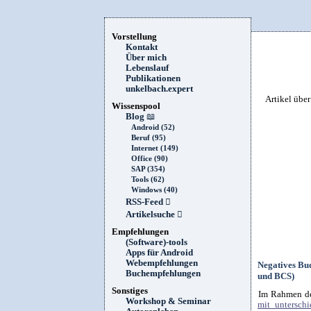
Vorstellung
Kontakt
Über mich
Lebenslauf
Publikationen
unkelbach.expert
Artikel übe
Wissenspool
Blog
📖
Android (52)
Beruf (95)
Internet (149)
Office (90)
SAP (354)
Tools (62)
Windows (40)
RSS-Feed

Artikelsuche

Empfehlungen
(Software)-tools
Apps für Android
Webempfehlungen
Negatives Bu
Buchempfehlungen
und BCS)
Sonstiges
Im Rahmen der
Workshop & Seminar
mit untersch