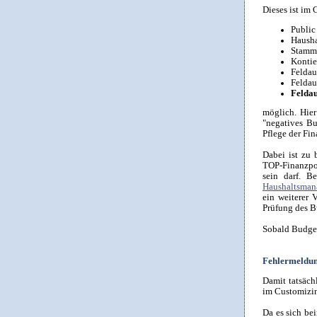
Dieses ist im
Public
Hausha
Stamm
Kontie
Feldau
Feldau
Feldau
möglich. Hie
"negatives B
Pflege der Fi
Dabei ist zu 
TOP-Finanzpos
sein darf. B
Haushaltsman
ein weiterer 
Prüfung des B
Sobald Budget
Fehlermeldun
Damit tatsäc
im Customizin
Da es sich b