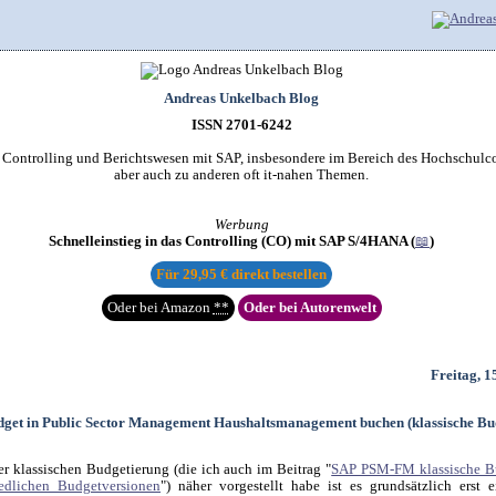
Andreas Unkelbach Blog
ISSN 2701-6242
r Controlling und Berichtswesen mit SAP, insbesondere im Bereich des Hochschulco
aber auch zu anderen oft it-nahen Themen.
Werbung
Schnelleinstieg in das Controlling (CO) mit SAP S/4HANA (
📖
)
Für
29,95 €
direkt bestellen
Oder bei Amazon
**
Oder bei Autorenwelt
Freitag, 1
dget in Public Sector Management Haushaltsmanagement buchen (klassische Bu
 klassischen Budgetierung (die ich auch im Beitrag "
SAP PSM-FM klassische B
iedlichen Budgetversionen
") näher vorgestellt habe ist es grundsätzlich erst 