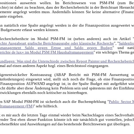
zpositionen auswerten wollen. Im Berichtswesen von PSM-FM (zum Bei
chte) ist dabei zu beachten, dass der Recherchebericht in der Berichtsart Hierarc
emente angelegt werden muss. Andernfalls können Sie keine alternative (Finanz
iante eingeben.
nn natürlich eine Spalte angelegt werden in der die Finanzposition ausgewertet w
 Budgetwerte erfasst werden können.
echercheberihcte im Modul PSM-FM ist (neben anderen) auch im Artikel 
chte Ausgabeart grafische Berichtsausgabe oder klassische Recherche
", "
Saldenlis
tsmanagement Saldo gegen Ertrag und Saldo gegen Budget
" und natü
erichte de lux« im Modul PSM FM Haushaltsmanagement
" ein wichtiges Thema g
undlagen: Was sind die Unterschiede zwischen Report Painter und Rechercheberic
mal auf einen anderen Aspekt bzgl. eines Berichtstool eingegangen.
eigenentwickelter Kontoauszug (ABAP Bericht mit PSM-FM Auswertung u
nforderungen) eingesetzt wird, stellt sich noch die Frage, ob eine Finanzpositio
 Finanzposition AUFWAND angelegt ist, in der Spalte Budget mit aufgeführt wir
cht dürfte aber diese Änderung kein Problem sein und spätestens mit der Einfüh
twicklungen ebenfalls noch kritischer zu hinterfragen.
im SAP Modul PSM-FM ist sicherlich auch die Buchempfehlung "
Public Sector
ltsmanagement (FM)
" sehr hilfreich.
 es mir auch die letzten Tage einmal wieder beim Nachschlagen eines Sachverhalt
ender Test eben dieser Funktion könnte ich mir tatsächlich gut vorstellen, jedoc
Nebeneffekte und Auswirkungen auf das bestehende Berichtswesen gut überlegen.