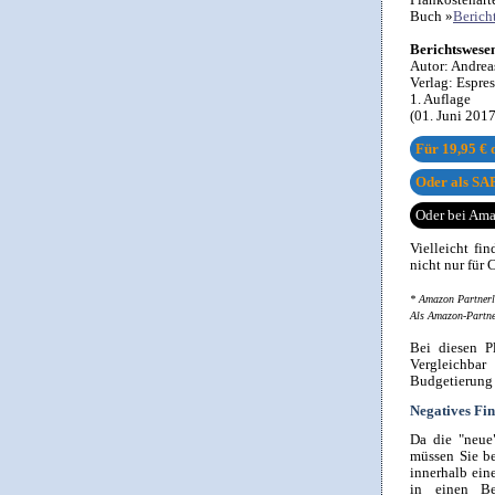
Buch »
Berich
Berichtswese
Autor:
Andrea
Verlag:
Espre
1. Auflage
(01. Juni 201
Für
19,95 €
d
Oder als SAP
Oder bei Am
Vielleicht fi
nicht nur für
* Amazon Partnerl
Als Amazon-Partner
Bei diesen Pl
Vergleichbar
Budgetierung a
Negatives Fi
Da die "neue"
müssen Sie be
innerhalb ein
in einen Be