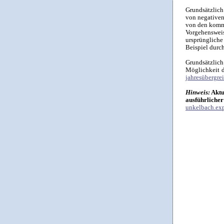
Grundsätzlich
von negativen
von den komm
Vorgehenswei
ursprünglich
Beispiel durc
Grundsätzlich
Möglichkeit de
jahresübergre
Hinweis:
Aktu
ausführlicher
unkelbach.exp