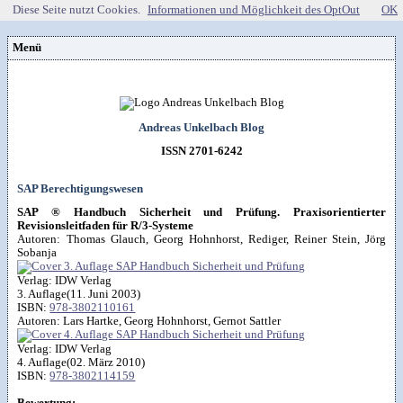
Diese Seite nutzt Cookies.
Informationen und Möglichkeit des OptOut
OK
Menü
Vorstellung
Kontakt
Wissenspool
Über mich
Blog
📖
Lebenslauf
Empfehlungen
Android (52)
Andreas Unkelbach Blog
Publikationen
(Software)-tools
Beruf (95)
Sonstiges
unkelbach.expert
Internet (149)
Apps für Android
ISSN 2701-6242
Office (90)
Workshop & Seminar
Webempfehlungen
Weitere Projekte
SAP (354)
Autorenleben
Buchempfehlungen
Tools (62)
HTMLing
SmartHome
Windows (40)
Danke & Transparenz
SAP Berechtigungswesen
Kästner für Kinder
RSS-Feed
SmartWatch

Spendenübersicht
Amazon Shopseite
VG Wort
Artikelsuche

SAP ® Handbuch Sicherheit und Prüfung. Praxisorientierter
Impressum
&
Datenschutzerklärung
Revisionsleitfaden für R/3-Systeme
Autoren:
Thomas Glauch, Georg Hohnhorst, Rediger, Reiner Stein, Jörg
Sobanja
Verlag:
IDW Verlag
3. Auflage
(11. Juni 2003)
ISBN:
978-3802110161
Autoren:
Lars Hartke, Georg Hohnhorst, Gernot Sattler
Verlag:
IDW Verlag
4. Auflage
(02. März 2010)
ISBN:
978-3802114159