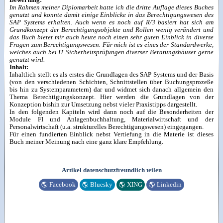
Bewertung:
Im Rahmen meiner Diplomarbeit hatte ich die dritte Auflage dieses Buches
genutzt und konnte damit einige Einblicke in das Berechtigungswesen des
SAP Systems erhalten. Auch wenn es noch auf R/3 basiert hat sich am
Grundkonzept der Berechtigungsobjekte und Rollen wenig verändert und
das Buch bietet mir auch heute noch einen sehr guten Einblick in diverse
Fragen zum Berechtigungswesen. Für mich ist es eines der Standardwerke,
welches auch bei IT Sicherheitsprüfungen diverser Beratungshäuser gerne
genutzt wird.
Inhalt:
Inhaltlich stellt es als erstes die Grundlagen des SAP Systems und der Basis
(von den verschiedenen Schichten, Schnittstellen über Buchungsprozeße
bis hin zu Systemparametern) dar und widmet sich danach allgemein den
Thema Berechtigungskonzept. Hier werden die Grundlagen von der
Konzeption bishin zur Umsetzung nebst vieler Praxistipps dargestellt.
In den folgenden Kapiteln wird dann noch auf die Besonderheiten der
Module FI und Anlagenbuchhaltung, Materialwirtschaft und der
Personalwirtschaft (u.a. strukturelles Berechtigungswesen) eingegangen.
Für einen fundierten Einblick nebst Vertiefung in die Materie ist dieses
Buch meiner Meinung nach eine ganz klare Empfehlung.
Artikel datenschutzfreundlich teilen
🌎
Facebook
🌎
Bluesky
🌎
XING
🌎
Linkedin