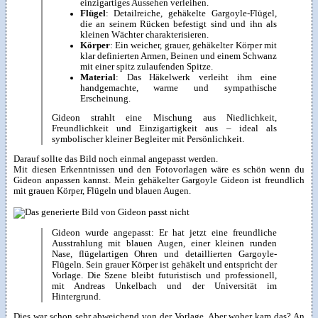
einzigartiges Aussehen verleihen.
Flügel
: Detailreiche, gehäkelte Gargoyle-Flügel,
die an seinem Rücken befestigt sind und ihn als
kleinen Wächter charakterisieren.
Körper
: Ein weicher, grauer, gehäkelter Körper mit
klar definierten Armen, Beinen und einem Schwanz
mit einer spitz zulaufenden Spitze.
Material
: Das Häkelwerk verleiht ihm eine
handgemachte, warme und sympathische
Erscheinung.
Gideon strahlt eine Mischung aus Niedlichkeit,
Freundlichkeit und Einzigartigkeit aus – ideal als
symbolischer kleiner Begleiter mit Persönlichkeit.
Darauf sollte das Bild noch einmal angepasst werden.
Mit diesen Erkenntnissen und den Fotovorlagen wäre es schön wenn du
Gideon anpassen kannst. Mein gehäkelter Gargoyle Gideon ist freundlich
mit grauen Körper, Flügeln und blauen Augen.
Gideon wurde angepasst: Er hat jetzt eine freundliche
Ausstrahlung mit blauen Augen, einer kleinen runden
Nase, flügelartigen Ohren und detaillierten Gargoyle-
Flügeln. Sein grauer Körper ist gehäkelt und entspricht der
Vorlage. Die Szene bleibt futuristisch und professionell,
mit Andreas Unkelbach und der Universität im
Hintergrund.
Dies war schon sehr abweichend von der Vorlage. Aber woher kam das? An