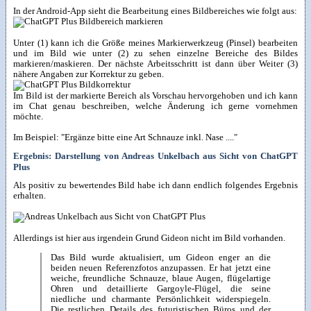
In der Android-App sieht die Bearbeitung eines Bildbereiches wie folgt aus:
Unter (1) kann ich die Größe meines Markierwerkzeug (Pinsel) bearbeiten
und im Bild wie unter (2) zu sehen einzelne Bereiche des Bildes
markieren/maskieren. Der nächste Arbeitsschritt ist dann über Weiter (3)
nähere Angaben zur Korrektur zu geben.
Im Bild ist der markierte Bereich als Vorschau hervorgehoben und ich kann
im Chat genau beschreiben, welche Änderung ich gerne vornehmen
möchte.
Im Beispiel: "Ergänze bitte eine Art Schnauze inkl. Nase ...."
Ergebnis: Darstellung von Andreas Unkelbach aus Sicht von ChatGPT
Plus
Als positiv zu bewertendes Bild habe ich dann endlich folgendes Ergebnis
erhalten.
Allerdings ist hier aus irgendein Grund Gideon nicht im Bild vorhanden.
Das Bild wurde aktualisiert, um Gideon enger an die
beiden neuen Referenzfotos anzupassen. Er hat jetzt eine
weiche, freundliche Schnauze, blaue Augen, flügelartige
Ohren und detaillierte Gargoyle-Flügel, die seine
niedliche und charmante Persönlichkeit widerspiegeln.
Die restlichen Details des futuristischen Büros und der