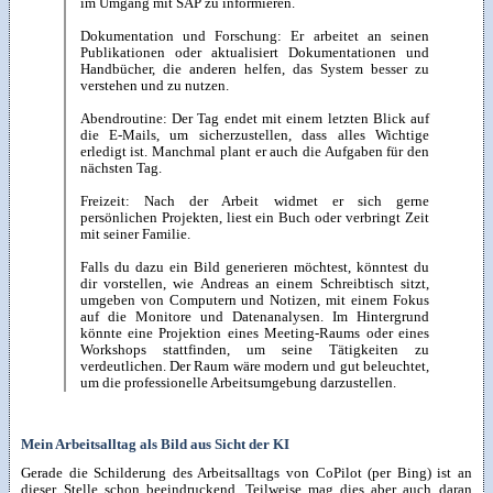
im Umgang mit SAP zu informieren.
Dokumentation und Forschung: Er arbeitet an seinen
Publikationen oder aktualisiert Dokumentationen und
Handbücher, die anderen helfen, das System besser zu
verstehen und zu nutzen.
Abendroutine: Der Tag endet mit einem letzten Blick auf
die E-Mails, um sicherzustellen, dass alles Wichtige
erledigt ist. Manchmal plant er auch die Aufgaben für den
nächsten Tag.
Freizeit: Nach der Arbeit widmet er sich gerne
persönlichen Projekten, liest ein Buch oder verbringt Zeit
mit seiner Familie.
Falls du dazu ein Bild generieren möchtest, könntest du
dir vorstellen, wie Andreas an einem Schreibtisch sitzt,
umgeben von Computern und Notizen, mit einem Fokus
auf die Monitore und Datenanalysen. Im Hintergrund
könnte eine Projektion eines Meeting-Raums oder eines
Workshops stattfinden, um seine Tätigkeiten zu
verdeutlichen. Der Raum wäre modern und gut beleuchtet,
um die professionelle Arbeitsumgebung darzustellen.
Mein Arbeitsalltag als Bild aus Sicht der KI
Gerade die Schilderung des Arbeitsalltags von CoPilot (per Bing) ist an
dieser Stelle schon beeindruckend. Teilweise mag dies aber auch daran