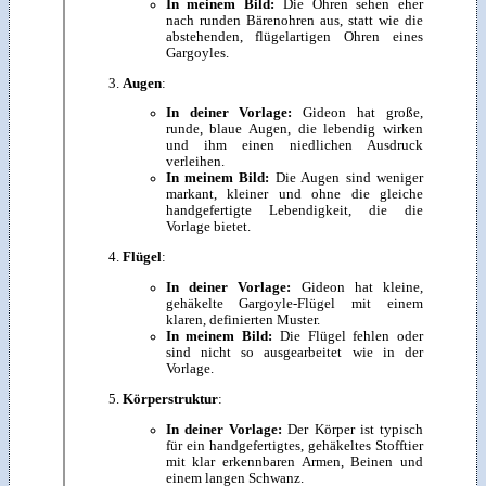
In meinem Bild:
Die Ohren sehen eher
nach runden Bärenohren aus, statt wie die
abstehenden, flügelartigen Ohren eines
Gargoyles.
Augen
:
In deiner Vorlage:
Gideon hat große,
runde, blaue Augen, die lebendig wirken
und ihm einen niedlichen Ausdruck
verleihen.
In meinem Bild:
Die Augen sind weniger
markant, kleiner und ohne die gleiche
handgefertigte Lebendigkeit, die die
Vorlage bietet.
Flügel
:
In deiner Vorlage:
Gideon hat kleine,
gehäkelte Gargoyle-Flügel mit einem
klaren, definierten Muster.
In meinem Bild:
Die Flügel fehlen oder
sind nicht so ausgearbeitet wie in der
Vorlage.
Körperstruktur
:
In deiner Vorlage:
Der Körper ist typisch
für ein handgefertigtes, gehäkeltes Stofftier
mit klar erkennbaren Armen, Beinen und
einem langen Schwanz.