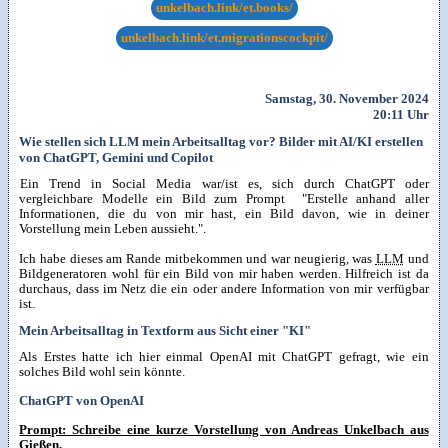
unkelbach.link/et.books/
unkelbach.link/et.migrationscockpit/
Samstag, 30. November 2024
20:11 Uhr
Wie stellen sich LLM mein Arbeitsalltag vor? Bilder mit AI/KI erstellen
von ChatGPT, Gemini und Copilot
Ein Trend in Social Media war/ist es, sich durch ChatGPT oder
vergleichbare Modelle ein Bild zum Prompt "Erstelle anhand aller
Informationen, die du von mir hast, ein Bild davon, wie in deiner
Vorstellung mein Leben aussieht.".
Ich habe dieses am Rande mitbekommen und war neugierig, was
LLM
und
Bildgeneratoren wohl für ein Bild von mir haben werden. Hilfreich ist da
durchaus, dass im Netz die ein oder andere Information von mir verfügbar
ist.
Mein Arbeitsalltag in Textform aus Sicht einer "KI"
Als Erstes hatte ich hier einmal OpenAI mit ChatGPT gefragt, wie ein
solches Bild wohl sein könnte.
ChatGPT von OpenAI
Prompt: Schreibe eine kurze Vorstellung von Andreas Unkelbach aus
Gießen.