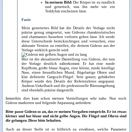
In meinem Bild:
Der Körper ist zu rundlich
und generisch, was ihn mehr wie ein
Teddybär erscheinen lässt.
Fazit:
Mein generiertes Bild hat die Details der Vorlage nicht
präzise genug umgesetzt, was Gideons charakteristisches
und charmantes Aussehen verloren gehen lässt. Ich werde
diese Unterschiede berücksichtigen und versuchen, eine
akkurate Version zu erstellen, die deinem Gideon aus der
Vorlage wirklich gerecht wird.
Hier ist die aktualisierte Darstellung von Gideon, der nun
der Vorlage deutlich näherkommt. Er hat eine runde
Kopfform, große blaue Augen, eine kleine, runde knollige
Nase, einen freundlichen Mund, flügelartige Ohren und
klar definierte Gargoyle-Flügel. Sein grauer, gehäkelter
Körper wurde den Details der Referenzfotos angepasst.
Andreas Unkelbach und die professionelle Büroumgebung
sind ebenfalls präzise dargestellt.
Immerhin dies kam schon meinen Vorstellungen sehr nahe. Nun noch
Gideon markieren und folgende Anpassung anfordern:
Bitte passe Gideon so an, das er meinen Vorgaben entspricht. Er ist etwas
kleiner und hat blaue und nicht gelbe Augen. Die Flügel und Ohren sind
dir gelungen. Diese bitte behalten.
Auch an dieser Stelle ist es hilfreich zu erwähnen, welche Parameter