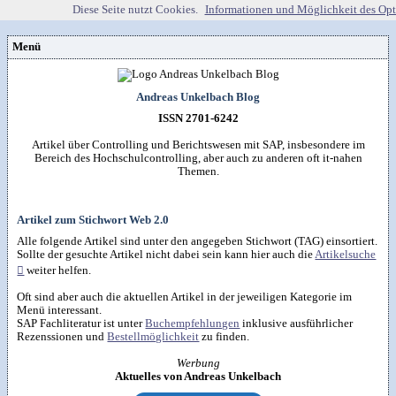
Diese Seite nutzt Cookies.
Informationen und Möglichkeit des Op
Menü
Vorstellung
Kontakt
Wissenspool
Andreas Unkelbach Blog
Über mich
Blog
📖
Lebenslauf
Empfehlungen
ISSN 2701-6242
Android (52)
Publikationen
(Software)-tools
Beruf (95)
Sonstiges
unkelbach.expert
Apps für Android
Artikel über Controlling und Berichtswesen mit SAP, insbesondere im
Internet (149)
Workshop & Seminar
Webempfehlungen
Bereich des Hochschulcontrolling, aber auch zu anderen oft it-nahen
Weitere Projekte
Office (90)
Autorenleben
Buchempfehlungen
Themen.
HTMLing
SAP (354)
SmartHome
Danke & Transparenz
Kästner für Kinder
Tools (62)
SmartWatch
Spendenübersicht
Amazon Shopseite
Windows (40)
VG Wort
Impressum
RSS-Feed
&

Datenschutzerklärung
Artikel zum Stichwort Web 2.0
Artikelsuche

Alle folgende Artikel sind unter den angegeben Stichwort (TAG) einsortiert.
Sollte der gesuchte Artikel nicht dabei sein kann hier auch die
Artikelsuche

weiter helfen.
Oft sind aber auch die aktuellen Artikel in der jeweiligen Kategorie im
Menü interessant.
SAP Fachliteratur ist unter
Buchempfehlungen
inklusive ausführlicher
Rezenssionen und
Bestellmöglichkeit
zu finden.
Werbung
Aktuelles von Andreas Unkelbach