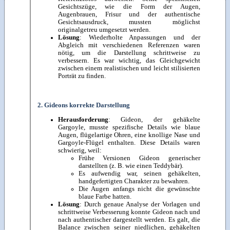
Gesichtszüge, wie die Form der Augen,
Augenbrauen, Frisur und der authentische
Gesichtsausdruck, mussten möglichst
originalgetreu umgesetzt werden.
Lösung
: Wiederholte Anpassungen und der
Abgleich mit verschiedenen Referenzen waren
nötig, um die Darstellung schrittweise zu
verbessern. Es war wichtig, das Gleichgewicht
zwischen einem realistischen und leicht stilisierten
Porträt zu finden.
2. Gideons korrekte Darstellung
Herausforderung
: Gideon, der gehäkelte
Gargoyle, musste spezifische Details wie blaue
Augen, flügelartige Ohren, eine knollige Nase und
Gargoyle-Flügel enthalten. Diese Details waren
schwierig, weil:
Frühe Versionen Gideon generischer
darstellten (z. B. wie einen Teddybär).
Es aufwendig war, seinen gehäkelten,
handgefertigten Charakter zu bewahren.
Die Augen anfangs nicht die gewünschte
blaue Farbe hatten.
Lösung
: Durch genaue Analyse der Vorlagen und
schrittweise Verbesserung konnte Gideon nach und
nach authentischer dargestellt werden. Es galt, die
Balance zwischen seiner niedlichen, gehäkelten