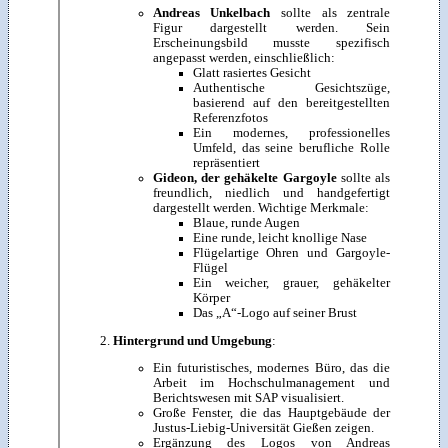
Andreas Unkelbach
sollte als zentrale
Figur dargestellt werden. Sein
Erscheinungsbild musste spezifisch
angepasst werden, einschließlich:
Glatt rasiertes Gesicht
Authentische Gesichtszüge,
basierend auf den bereitgestellten
Referenzfotos
Ein modernes, professionelles
Umfeld, das seine berufliche Rolle
repräsentiert
Gideon, der gehäkelte Gargoyle
sollte als
freundlich, niedlich und handgefertigt
dargestellt werden. Wichtige Merkmale:
Blaue, runde Augen
Eine runde, leicht knollige Nase
Flügelartige Ohren und Gargoyle-
Flügel
Ein weicher, grauer, gehäkelter
Körper
Das „A“-Logo auf seiner Brust
Hintergrund und Umgebung
:
Ein futuristisches, modernes Büro, das die
Arbeit im Hochschulmanagement und
Berichtswesen mit SAP visualisiert.
Große Fenster, die das Hauptgebäude der
Justus-Liebig-Universität Gießen zeigen.
Ergänzung des Logos von Andreas