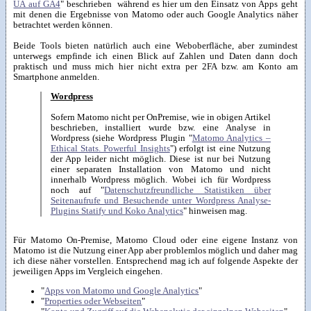
UA auf GA4
" beschrieben während es hier um den Einsatz von Apps geht
mit denen die Ergebnisse von Matomo oder auch Google Analytics näher
betrachtet werden können.
Beide Tools bieten natürlich auch eine Weboberfläche, aber zumindest
unterwegs empfinde ich einen Blick auf Zahlen und Daten dann doch
praktisch und muss mich hier nicht extra per 2FA bzw. am Konto am
Smartphone anmelden.
Wordpress
Sofern Matomo nicht per OnPremise, wie in obigen Artikel
beschrieben, installiert wurde bzw. eine Analyse in
Wordpress (siehe Wordpress Plugin "
Matomo Analytics –
Ethical Stats. Powerful Insights
") erfolgt ist eine Nutzung
der App leider nicht möglich. Diese ist nur bei Nutzung
einer separaten Installation von Matomo und nicht
innerhalb Wordpress möglich. Wobei ich für Wordpress
noch auf "
Datenschutzfreundliche Statistiken über
Seitenaufrufe und Besuchende unter Wordpress Analyse-
Plugins Statify und Koko Analytics
" hinweisen mag.
Für Matomo On-Premise, Matomo Cloud oder eine eigene Instanz von
Matomo ist die Nutzung einer App aber problemlos möglich und daher mag
ich diese näher vorstellen. Entsprechend mag ich auf folgende Aspekte der
jeweiligen Apps im Vergleich eingehen.
"
Apps von Matomo und Google Analytics
"
"
Properties oder Webseiten
"