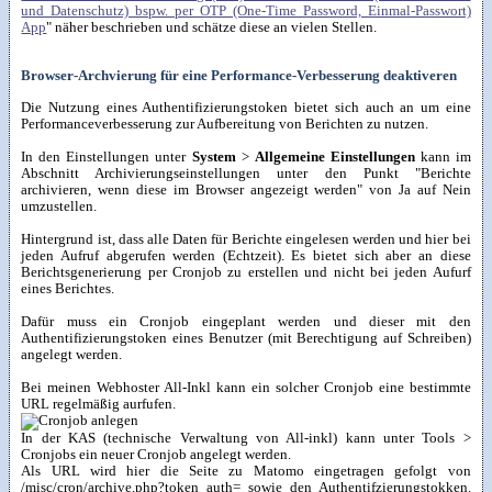
und Datenschutz) bspw. per OTP (One-Time Password, Einmal-Passwort)
App
" näher beschrieben und schätze diese an vielen Stellen.
Browser-Archvierung für eine Performance-Verbesserung deaktiveren
Die Nutzung eines Authentifizierungstoken bietet sich auch an um eine
Performanceverbesserung zur Aufbereitung von Berichten zu nutzen.
In den Einstellungen unter
System
>
Allgemeine Einstellungen
kann im
Abschnitt Archivierungseinstellungen unter den Punkt "Berichte
archivieren, wenn diese im Browser angezeigt werden" von Ja auf Nein
umzustellen.
Hintergrund ist, dass alle Daten für Berichte eingelesen werden und hier bei
jeden Aufruf abgerufen werden (Echtzeit). Es bietet sich aber an diese
Berichtsgenerierung per Cronjob zu erstellen und nicht bei jeden Aufurf
eines Berichtes.
Dafür muss ein Cronjob eingeplant werden und dieser mit den
Authentifizierungstoken eines Benutzer (mit Berechtigung auf Schreiben)
angelegt werden.
Bei meinen Webhoster All-Inkl kann ein solcher Cronjob eine bestimmte
URL regelmäßig aurfufen.
In der KAS (technische Verwaltung von All-inkl) kann unter Tools >
Cronjobs ein neuer Cronjob angelegt werden.
Als URL wird hier die Seite zu Matomo eingetragen gefolgt von
/misc/cron/archive.php?token_auth= sowie den Authentifzierungstokken.