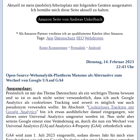
Aktuell ist mein (mobiler) Arbeitsplatz mit folgenden Geräten ausgestattet.
Ich bemühe mich diese Seite aktuell zu halten.
Amazon Seite von Andreas Unkelbach
* Als Amazon-Partner verdiene ich an qualifizierten Käufen über Amazon.
Tags:
App
Datenschutz
SEO
Webdesign
-
-
Keine Kommentare
Permalink
Android
Dienstag, 14. Februar 2023
22:43 Uhr
Open-Source-Webanalytik-Plattform Matomo als Alternative zum
Wechsel von Google UA auf GA4
Ausgangslage:
Persönlich ist mir das Thema Datenschutz als ein wichtiges Thema bewusst
und so ist es auch nicht weiter verwunderlich, dass ich auch Google
Analytics als cookieloses Tracking und soweit es möglich war auch
pseudonym verwenden wollte. Im Abschnitt "
Cookieloses Tracking mit
Google Analytics
" bin ich etwas ausführlicher darauf eingegangen, wie
dieses unter Universal Analytics umgesetzt worden ist. Nun steht aber
seitens Google erneut eine Veränderung an, durch die nun ein Wechsel von
Universal Analytics (UA) auf Analytics 4-Property (GA4) erforderlich wäre.
GA4 wird zum 1. Juli 2023 eingestellt, sodass dieses Jahr für mich eine