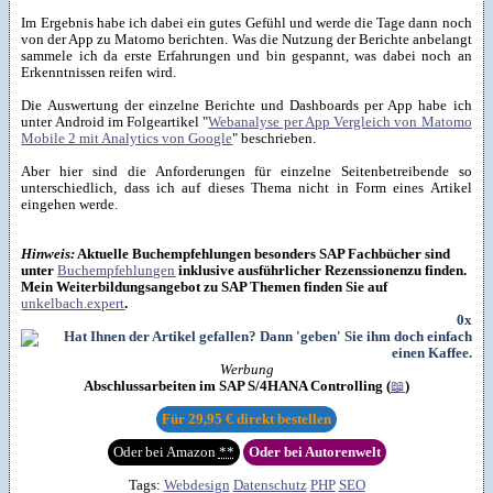
Im Ergebnis habe ich dabei ein gutes Gefühl und werde die Tage dann noch
von der App zu Matomo berichten. Was die Nutzung der Berichte anbelangt
sammele ich da erste Erfahrungen und bin gespannt, was dabei noch an
Erkenntnissen reifen wird.
Die Auswertung der einzelne Berichte und Dashboards per App habe ich
unter Android im Folgeartikel "
Webanalyse per App Vergleich von Matomo
Mobile 2 mit Analytics von Google
" beschrieben.
Aber hier sind die Anforderungen für einzelne Seitenbetreibende so
unterschiedlich, dass ich auf dieses Thema nicht in Form eines Artikel
eingehen werde.
Hinweis:
Aktuelle Buchempfehlungen besonders SAP Fachbücher sind
unter
Buchempfehlungen
inklusive ausführlicher Rezenssionenzu finden.
Mein Weiterbildungsangebot zu SAP Themen finden Sie auf
unkelbach.expert
.
0x
Werbung
Abschlussarbeiten im SAP S/4HANA Controlling (
📖
)
Für
29,95 €
direkt bestellen
Oder bei Amazon
**
Oder bei Autorenwelt
Tags:
Webdesign
Datenschutz
PHP
SEO