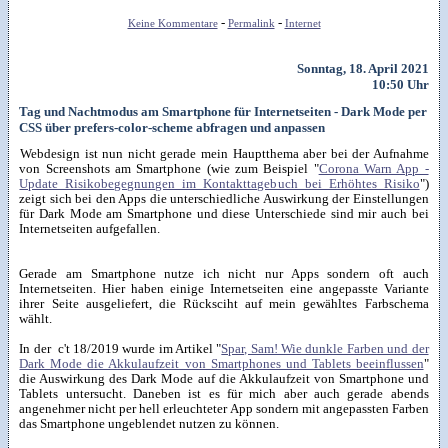
-
-
Keine Kommentare
Permalink
Internet
Sonntag, 18. April 2021
10:50 Uhr
Tag und Nachtmodus am Smartphone für Internetseiten - Dark Mode per
CSS über prefers-color-scheme abfragen und anpassen
Webdesign ist nun nicht gerade mein Hauptthema aber bei der Aufnahme
von Screenshots am Smartphone (wie zum Beispiel "
Corona Warn App -
Update Risikobegegnungen im Kontakttagebuch bei Erhöhtes Risiko
")
zeigt sich bei den Apps die unterschiedliche Auswirkung der Einstellungen
für Dark Mode am Smartphone und diese Unterschiede sind mir auch bei
Internetseiten aufgefallen.
Gerade am Smartphone nutze ich nicht nur Apps sondern oft auch
Internetseiten. Hier haben einige Internetseiten eine angepasste Variante
ihrer Seite ausgeliefert, die Rücksciht auf mein gewähltes Farbschema
wählt.
In der c't 18/2019 wurde im Artikel "
Spar, Sam! Wie dunkle Farben und der
Dark Mode die Akkulaufzeit von Smartphones und Tablets beeinflussen
"
die Auswirkung des Dark Mode auf die Akkulaufzeit von Smartphone und
Tablets untersucht. Daneben ist es für mich aber auch gerade abends
angenehmer nicht per hell erleuchteter App sondern mit angepassten Farben
das Smartphone ungeblendet nutzen zu können.