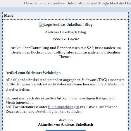
Diese Seite nutzt Cookies.
Informationen und Möglichkeit des Op
Menü
Vorstellung
Kontakt
Wissenspool
Andreas Unkelbach Blog
Über mich
Blog
📖
Lebenslauf
Empfehlungen
ISSN 2701-6242
Android (52)
Publikationen
(Software)-tools
Beruf (95)
Sonstiges
unkelbach.expert
Apps für Android
Artikel über Controlling und Berichtswesen mit SAP, insbesondere im
Internet (149)
Workshop & Seminar
Webempfehlungen
Bereich des Hochschulcontrolling, aber auch zu anderen oft it-nahen
Weitere Projekte
Office (90)
Autorenleben
Buchempfehlungen
Themen.
HTMLing
SAP (354)
SmartHome
Danke & Transparenz
Kästner für Kinder
Tools (62)
SmartWatch
Spendenübersicht
Amazon Shopseite
Windows (40)
VG Wort
Impressum
RSS-Feed
&

Datenschutzerklärung
Artikel zum Stichwort Webdesign
Artikelsuche

Alle folgende Artikel sind unter den angegeben Stichwort (TAG) einsortiert.
Sollte der gesuchte Artikel nicht dabei sein kann hier auch die
Artikelsuche

weiter helfen.
Oft sind aber auch die aktuellen Artikel in der jeweiligen Kategorie im
Menü interessant.
SAP Fachliteratur ist unter
Buchempfehlungen
inklusive ausführlicher
Rezenssionen und
Bestellmöglichkeit
zu finden.
Werbung
Aktuelles von Andreas Unkelbach