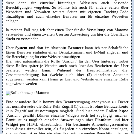
diese dann für einzelne hinterlegte Webseiten auch passende
Berechtigungen vergeben. So könnte ich auch für andere Seiten über
Webseiten und Verwalten weitere Seiten mit eigenen Tracking-Code
hinzufügen und auch einzelne Benutzer nur für einzelne Webseiten
anlegen.
In meinen Fall mag ich aber einen User für die Verwaltung von Matomo
verwenden und einen zweiten User zur Auswertung um hier die Oberfläche
direkt zu verwenden.
Über
System
und dort im Abschnitt
Benutzer
kann ich per Schaltfläche
Einen Benutzer einladen einen Benutzernamen und E-Mail angeben und
die Berechtigung für eine Website hinzufügen.
Hier wird automatisch die Rolle "Ansicht" für den User hinterlegt wobei
diese Rollen später je Website auch noch über das Bearbeiten des User
bearietet werden kann. Während der Hauptadminstrator die
Gesamtberechtigung hat (welche auch über (5) einzelnen Accounts
zugewiesen werden kann) kann je User und Website eine einzelne Rolle
zugewiesen werden.
Eine besondere Rolle kommt den Benutzerzugang anonymous zu. Dieser
hat normalerweise die Rolle Kein Zugriff (1) damit ist ohne Benutzerkonto
kein Zugriff auf Auswertungen möglich. Sind hier andere Rollen bspw.
"Ansicht" gewählt können einzelne Widgets auch frei zugängig machen.
Damit ist es möglich einzelne Auswertungen über
Plattform
und hier
Widget
per HTML einzubinden. Für bestimmte Anwendungsszenarien
kann dieses sinnvoller sein, als für jeden ein einzelnes Konto anzulegen,
aber schöner ist es hier einzelne User mit passenden Berechtigungen zu