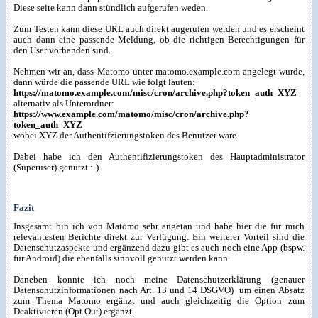
Diese seite kann dann stündlich aufgerufen weden.
Zum Testen kann diese URL auch direkt augerufen werden und es erscheint
auch dann eine passende Meldung, ob die richtigen Berechtigungen für
den User vorhanden sind.
Nehmen wir an, dass Matomo unter matomo.example.com angelegt wurde,
dann würde die passende URL wie folgt lauten:
https://matomo.example.com/misc/cron/archive.php?token_auth=XYZ
alternativ als Unterordner:
https://www.example.com/matomo/misc/cron/archive.php?
token_auth=XYZ
wobei XYZ der Authentifzierungstoken des Benutzer wäre.
Dabei habe ich den Authentifizierungstoken des Hauptadministrator
(Superuser) genutzt :-)
Fazit
Insgesamt bin ich von Matomo sehr angetan und habe hier die für mich
relevantesten Berichte direkt zur Verfügung. Ein weiterer Vorteil sind die
Datenschutzaspekte und ergänzend dazu gibt es auch noch eine App (bspw.
für Android) die ebenfalls sinnvoll genutzt werden kann.
Daneben konnte ich noch meine Datenschutzerklärung (genauer
Datenschutzinformationen nach Art. 13 und 14 DSGVO) um einen Absatz
zum Thema Matomo ergänzt und auch gleichzeitig die Option zum
Deaktivieren (Opt.Out) ergänzt.