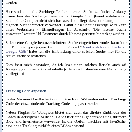
werden.
Hier sind dann die Suchbegriffe der internen Suche zu finden. Anfangs
waren hier die Suchergebnisse meiner Google CSE (benutzerdefinierten
Suche über Google) nicht sichtbar, was daran liegt, dass hier Google einen
eigenen Suchparameter verwendet. Damit dieser berücksichtigt wird kann
unter
Webseiten
>
Einstellungen
im Abschnitt "Die interne Suche
auswerten" weitere Url-Parameter durch Komma getrennt hinterlegt werden.
Sofenr eine Google benutzerdefinierte Suche eingerichtet wurde, kann hier
der Parameter
gsc.q
ergänzt werden. Im Artikel "
Benutzerdefinierte Suche in
Google CSE
" habe ich die Einbindung einer solchen Suche hier für die
Artikelsuche beschrieben.
Dies freut mich besonders, da ich über einen solchen Bericht auch oft
Anregungen für neue Artikel erhalte (sofern nicht ohnehin eine Mailanfrage
vorliegt ;-)),
Tracking Code anpassen
In der Matomo Oberfläche kann im Abschnitt
Webseiten
unter
Tracking-
Code
der einzubindende Tracking-Code angepasst werden.
Neben Plugins für Wordpress bietet sich auch das direkte Einbinden des
Codes in der eigenen Seite an. Da ich hier eine Eigenentwicklung für mein
Blog und Internetseite verwende, ist die Option Tracking mit JavaScript
bzw. ohne Tracking mithilfe eines Bildes passend.