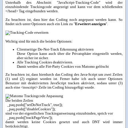
Unterhalb des Abschnitt "JavaScript-Tracking-Code" wird der
einzubindende Trackingcode angezeigt und kann vor dem schließenden
</head> Tag eingebunden werden.
Zu beachten ist, dass hier das Coding noch angepasst werden kann. So
findet sich unter Optionen auch ein Link zu "
Erweitert anzeigen
".
Wichtig sind für mich die beiden Optionen:
Clientseitige Do-Not-Track Erkennung aktivieren
Diese Option kann auch über die Privatsphäre eingestellt werden,
aber sicher ist sicher.
Alle Tracking Cookies deaktivieren.
Damit werden alle Firt-Party Cookies von Matomo gelöscht
Zu beachten ist, dass hierdurch das Coding des Java-Script um zwei Zeilen
(1) und (2) ergänzt worden ist. Ferner habe ich auch unter Optionen
Benutzer mit deaktivierten JavaScript tracken aktiviert, sodass unter (3)
auch eine <noscript> Zeile im Coding hinzugefügt wurde.
Die beiden Zeilen
_paq.push(["setDoNotTrack", true]);
_paq.push(["disableCookies"]);
sind vor der eigentlichen Trackinganweisung einzubinden, sprich vor
_paq.push(['trackPageView']);
damit werden keine Cookies gesetzt und auch DNT wird immer
berücksichtigt.