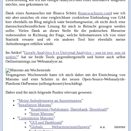
Entscheidung wie ich mit Google Analytics oder einer Alternative umgehen
möchte, nun gekommen ist.
Dank eines Austausches mit Bianca Schütz (
bianca-schuetz.com
) war ich
mir aber unsicher, ob eine vergleichbare cookielose Einbindung von GA4
hier ebenfalls im Blog möglich wäre beziehungsweise, ob nicht doch eine
datenschutzfreundlichere Lösung für mich in Betracht gezogen werden
sollte. Vielen Dank an dieser Stelle für die praktischen Hinweise
insbesondere in Richtung der Frage, welche Informationen ich von einer
Statistik erwarte und ob ein anderes Tool hier ebenfalls meine
Anforderungen erfüllen würde.
Im Artikel "
Google Analytics 4 vs Universal Analytics – was ist neu, was ist
anders?
" hat sie beide Tools gegenübergestellt und bietet auch selbst
Onlinetrainings zur Websanalyse an.
Vergangenes Wochenende hatte ich mich daher mit der Einrichtung von
Matomo und erste Schritte in der neuen Open-Source-Webanalytik-
Plattform OnPremise (selbstgehostet) beschäftigt.
Dabei sind für mich folgende Punkte relevant gewesen:
"
Meine Anforderungen an Auswertungen
"
"
Installation Matomo
"
"
Vorarbeiten (Subdomain, Datenbank, Download)
"
"
Setup Matomo
"
"
Customizing Matomo
"
"
GUI und Dashboard
"
"
Globale Webseiteneinstellungen
" u.a. interne