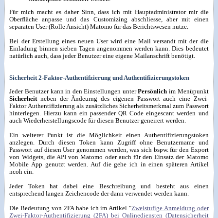
Für mich macht es daher Sinn, dass ich mit Hauptadministrator mir die
Oberfläche anpasse und das Customizing abschliesse, aber mit einen
separaten User (Rolle Ansicht) Matomo für das Berichtswesen nutze.
Bei der Erstellung eines neuen User wird eine Mail versandt mit der die
Einladung binnen sieben Tagen angenommen werden kann. Dies bedeutet
natürlich auch, dass jeder Benutzer eine eigene Mailanschrift benötigt.
Sicherheit 2-Faktor-Authentifzierung und Authentifizierungstoken
Jeder Benutzer kann in den Einstellungen unter
Persönlich
im Menüpunkt
Sicherheit
neben der Ändeurng des eigenen Passwort auch eine Zwei-
Faktor Authentifizierung als zusätzliches Sicherheitsmerkmal zum Passwort
hinterlegen. Hierzu kann ein passender QR Code eingescant werden und
auch Wiederherstellungscode für diesen Benutzer geneirert werden.
Ein weiterer Punkt ist die Möglichkeit einen Authentifizierungstoken
anzlegen. Durch diesen Token kann Zugriff ohne Benutzername und
Passwort auf diesen User genommen werden, was sich bspw. für den Export
von Widgets, die API von Matomo oder auch für den Einsatz der Matomo
Mobile App genutzt werden. Auf die gehe ich in einen späteren Artikel
ncoh ein.
Jeder Token hat dabei eine Beschreibung und besteht aus einen
entsprechend langen Zeichencode der dann verwendet werden kann.
Die Bedeutung von 2FA habe ich im Artikel "
Zweistufige Anmeldung oder
Zwei-Faktor-Authentifizierung (2FA) bei Onlinediensten (Datensicherheit