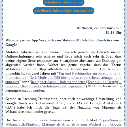
unkelbach.link/et.books/
unkelbach.link/et.migrationscockpit/
Mittwoch, 22. Februar 2023
19:13 Uhr
Webanalyse per App Vergleich von Matomo Mobile 2 mit Analytics von
Google
Mobiles Arbeiten ist ein Thema, dass ich gerade im Bereich meiner
Onlineschulungen sehr schätze und freue mich auch sehr darüber, dass
meine eigene Seite responsiv am Smartphone aber auch am Desktop gut
abgerufen werden kann. Wobei ich gerne zugebe, dass das Thema
Webdesign hier im Blog allenfalls am Rande noch ein Thema spielt.
Immerhin ist vor zwei Jahren mit "
Tag und Nachtmodus am Smartphone für
Internetseiten - Dark Mode per CSS über prefers-color-scheme abfragen und
anpassen
" oder "
In eigener Sache: Updates der Seite (Technik und Design) -
Fokus auf Responsives Webdesign und pagespeed
" (2013) noch ein wenig
herumgeschraubt worden.
Gerade in Richtung Datenschutz, aber auch notwendige Umstellung von
Google Analytics 3 (Universal Analytics - UA) auf Google Analytics 4
(GA4) habe ich mich die Tage mit der Nutzung von Matomo als
Webanalyse auseinander gesetzt.
Die Installation und erste Anpassungen sind im Artikel "
Open-Source-
Webanalytik-Plattform Matomo als Alternative zum Wechsel von Googla