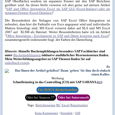
SAP Oberfläche) sondern im separaten Fenster mit den SAP Berichten
geöffnet wird. An dieser Stelle verweise ich aber gerne auf meinen Artikel
"
SAP und Office Integration Excel im SAP GUI (Excel-Inplace) oder als
separates Fenster (Excel-Outplace)
".
Die Besonderheit der Vorlagen von SAP Excel Office Integration ist
nebenbei, dass hier die Farbtalle von Exce angepasst wird und individuelle
Makros hinterlegt sind. MS Excel verweist dabei auf XLS und MS Excel
2007 auf XLSM als Dateiart. Weiter Besonderheiten hatte ich im Artikel
"
Office Integration - Excelansicht in SAP und Daten kopieren nach Excel
"
zusammengestellt insbesonder bzgl. der Farben der Darstellung.
Hinweis:
Aktuelle Buchempfehlungen besonders SAP Fachbücher sind
unter
Buchempfehlungen
inklusive ausführlicher Rezenssionenzu finden.
Mein Weiterbildungsangebot zu SAP Themen finden Sie auf
unkelbach.expert
.
0x
Werbung
Schnelleinstieg in das Controlling (CO) mit SAP S/4HANA (
📖
)
Für
29,95 €
direkt bestellen
Oder bei Amazon
**
Oder bei Autorenwelt
Tags:
Berichtswesen
BC
Excel
Reportwriter
-
-
Keine Kommentare
Permalink
SAP