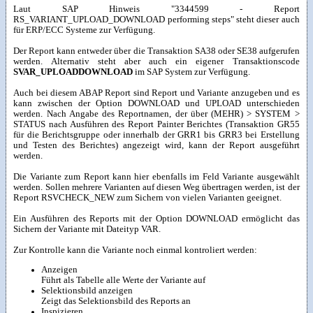
Laut SAP Hinweis "3344599 - Report
RS_VARIANT_UPLOAD_DOWNLOAD performing steps" steht dieser auch
für ERP/ECC Systeme zur Verfügung.
Der Report kann entweder über die Transaktion SA38 oder SE38 aufgerufen
werden. Alternativ steht aber auch ein eigener Transaktionscode
SVAR_UPLOADDOWNLOAD
im SAP System zur Verfügung.
Auch bei diesem ABAP Report sind Report und Variante anzugeben und es
kann zwischen der Option DOWNLOAD und UPLOAD unterschieden
werden. Nach Angabe des Reportnamen, der über (MEHR) > SYSTEM >
STATUS nach Ausführen des Report Painter Berichtes (Transaktion GR55
für die Berichtsgruppe oder innerhalb der GRR1 bis GRR3 bei Erstellung
und Testen des Berichtes) angezeigt wird, kann der Report ausgeführt
werden.
Die Variante zum Report kann hier ebenfalls im Feld Variante ausgewählt
werden. Sollen mehrere Varianten auf diesen Weg übertragen werden, ist der
Report RSVCHECK_NEW zum Sichern von vielen Varianten geeignet.
Ein Ausführen des Reports mit der Option DOWNLOAD ermöglicht das
Sichern der Variante mit Dateityp VAR.
Zur Kontrolle kann die Variante noch einmal kontroliert werden:
Anzeigen
Führt als Tabelle alle Werte der Variante auf
Selektionsbild anzeigen
Zeigt das Selektionsbild des Reports an
Inspizieren