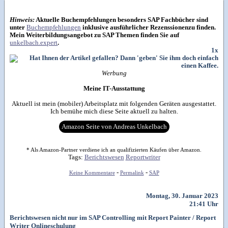
Hinweis:
Aktuelle Buchempfehlungen besonders SAP Fachbücher sind
unter
Buchempfehlungen
inklusive ausführlicher Rezenssionenzu finden.
Mein Weiterbildungsangebot zu SAP Themen finden Sie auf
unkelbach.expert
.
1x
Werbung
Meine IT-Ausstattung
Aktuell ist mein (mobiler) Arbeitsplatz mit folgenden Geräten ausgestattet.
Ich bemühe mich diese Seite aktuell zu halten.
Amazon Seite von Andreas Unkelbach
* Als Amazon-Partner verdiene ich an qualifizierten Käufen über Amazon.
Tags:
Berichtswesen
Reportwriter
-
-
Keine Kommentare
Permalink
SAP
Montag, 30. Januar 2023
21:41 Uhr
Berichtswesen nicht nur im SAP Controlling mit Report Painter / Report
Writer Onlineschulung