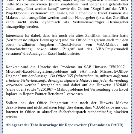
"Alle Makros aktivieren (nicht empfohlen, weil potenziell gefährlicher
Code ausgeführt werden kann)" sowie die Option "Zugriff auf das VBA-
Projektmodell vertrauen". Im Dialog bei Öffnen von Excel können die
Makros nicht ausgeführt werden und der Herausgeber (bzw. das Zertifikat
kann nicht mehr dynamisch als Vertrauenswürdiger Heruasgeber
hinzugefügt werden.
Interessant ist dabei, dass ich noch ein altes Zertifikat installiert hatte
(Vertrauenswürdiger Herausgeber) und die Office-Integration auch mit den
oben erwähnten Angaben "Deaktivieren von VBA-Makros mit
Benachrichtung" sowie ohne "Zugriff auf das VBA-Projektmodell
vertrauen" die Anzeige in Excel funktionierte.
Konkret wird die Ursache des Problems im SAP Hinweis "3507007 -
Microsoft-Excel-Integrationsprobleme mit SAP nach Microsoft-Office-
Upgrade" mit der Aussage "
Da Office 365 freigegeben ist, müssen aufgrund
erhöhter Sicherheitsanforderungen signierte Makros aus jeder Anwendung
verwendet werden.
" festgehalten und dabei auf die Hinweise 1826481
(siehe oben) sowie "3261967 - Makroprobleme bei Verwendung von Excel
Inplace in Report-Painter-Berichten" verwiesen.
Sollten bei der Office Integration nur noch der Hinweis Makros
deaktivieren und nicht zulassen leigt dies daran, dass VBA-Makros aus dem
Internet in Office in aktuellen Sicherheitspatch standardmäßig blockiert
werden.
Ablageort der Tabellenvorlage für Reportwriter (Transaktion OAOR)