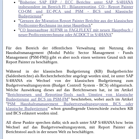
"
Bisherige SAP ERP / ECC Berichte unter SAP S/4HANA
insbesondere im Bereich FI - Bilanzreporting, CO - Report Painter
CO-OM und EC-PCA und PSM - BCS und Klassische
Budgetierung
"
"
Grenzen der Migration Report Painter Berichte aus der klassischen
Profitcenter-Rechnung ins neue Hauptbuch
"
"
CO Innenauftrag AUFNR in FAGLFLEXT mit neuen Hauptbuch /
neuer Profitcenterrechnung oder ACDOCT in S/4HANA
"
Für den Bereich der öffentlichen Verwaltung mit Nutzung des
Haushaltsmanagement (Modul Public Sector Management - Funds
Management (PSM-FM)) gibt es aber noch einen weiteren Grund sich mit
Report Painter zu beschäftigen.
Während in der klassischen Budgetierung (KB) Budgetberichte
(Saldenberichte) als Rechercheberichte angelegt worden sind, ist unter SAP
S/4HANA ein Wechsel von der klassischen Budgetierung zum
Budgetverwaltungssystem (Budget Controll System - BCS) obligatorisch.
Welche Auswirkung dieses auf das Berichtswesen hat, ist im Artikel
"
Berichtswesen und Reporting-Tools nach Umstieg von klassische
Budgetierung auf BCS im PSM-FM
" beschrieben, wobei auch im Artikel
"
PSM Haushaltsmanagement Budgetverwaltungssystem BCS oder
klassische Budgetierung
" schon grundlegende Unterschiede zwischen KB
und BCS erläutert worden sind.
All diese Punkte sprechen dafür, sich auch unter SAP S/4HANA bzw. beim
Wechsel auf das Budgetverwaltungssystem, mit Report Painter als
Berichtstool auch in der neuen Welt zu beschäftigen.