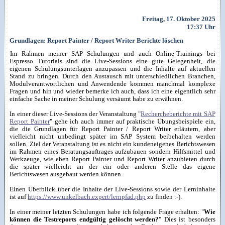
Freitag, 17. Oktober 2025
17:37 Uhr
Grundlagen: Report Painter / Report Writer Berichte löschen
Im Rahmen meiner SAP Schulungen und auch Online-Trainings bei
Espresso Tutorials sind die Live-Sessions eine gute Gelegenheit, die
eigenen Schulungsunterlagen anzupassen und die Inhalte auf aktuellen
Stand zu bringen. Durch den Austausch mit unterschiedlichen Branchen,
Modulverantwortlichen und Anwendende kommen manchmal komplexe
Fragen und hin und wieder bemerke ich auch, dass ich eine eigentlich sehr
einfache Sache in meiner Schulung versäumt habe zu erwähnen.
In einer dieser Live-Sessions der Veranstaltung "
Rechercheberichte mit SAP
Report Painter
" gehe ich auch immer auf praktische Übungsbeispiele ein,
die die Grundlagen für Report Painter / Report Writer erläutern, aber
vielleicht nicht unbedingt später im SAP System beibehalten werden
sollen. Ziel der Veranstaltung ist es nicht ein kundeneigenes Berichtswesen
im Rahmen eines Beratungsauftrages aufzubauen sondern Hilfsmittel und
Werkzeuge, wie eben Report Painter und Report Writer anzubieten durch
die später vielleicht an der ein oder anderen Stelle das eigene
Berichtswesen ausgebaut werden können.
Einen Überblick über die Inhalte der Live-Sessions sowie der Lerninhalte
ist auf
https://www.unkelbach.expert/lernpfad.php
zu finden :-).
In einer meiner letzten Schulungen habe ich folgende Frage erhalten: "
Wie
können die Testreports endgültig gelöscht werden?
" Dies ist besonders