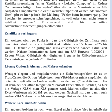
Zertifikatsverwaltung "unter "Zertifkate - Lokaler Computer" im Ordner
"Vertrauenswürdige Herausgeber" über die rechte Maustaste unter Alle
Aufgaben > Importieren die Zertifikatsdatei importiert werden. Als "normale
User" gibt es hier jedoch die Meldung "Fehler beim Importvorgang. Der
Speicher ist entweder schreibgeschützt, ist voll oder kann nicht korrekt
geöffnet werden." Entsprechend sind hier vermutlich
Adminstrationsberechtigungen erforderlich.
Zertifikate verlängern
Ein weiterer wichtiger Punkt ist, dass die Gültigkeit der Zertifikate auch
beschränkt sind. So ist ein Zertifikat aktualisiert am 15. Januar 2025 bis
zum 11. Januar 2027 gültig und muss entsprechend danach aktualisiert
werden. Nähere Informationen dazu sind im SAP Hinweis "1992004 -
Report Writer: Gültigkeit der digitalen Signatur in Office-Integration-
Excel-Vorlagen abgelaufen" zu finden.
Lösung Option 2: Alternative: Makros erlauben
Weniger elegant und möglicherweise ein Sicherheitsproblem ist es im
Trust-Center die Option "Aktivieren von VBA-Makros (nicht empfohlen, da
potenziell gefährlicher Code ausgeführt werden kann)" zu aktivieren. Hier
ist dann bei der Office-Integration Microsoft Excel 2007 zu wählen, da hier
die Vorlage XLSM statt XLS genutzt wird. Makros sollen in aktuellen
Excel-Versionen als XLSM genutzt werden. Nachteil ist, dass damit auch
andere VBA Makros bspw. Makroviren ausgeführt werden können.
Weitere Excel und SAP Artikel
Ein anderes Problem ist noch, wenn Excel nicht inplace (also innerhalb der