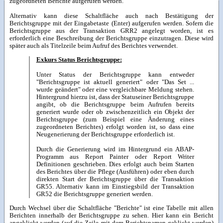
zugeordneten Berichte aufgerufen werden.
Alternativ kann diese Schaltfläche auch nach Bestätigung der
Berichtsgruppe mit der Eingabetaste (Enter) aufgerufen werden. Sofern die
Berichtsgruppe aus der Transaktion GRR2 angelegt worden, ist es
erforderlich eine Beschreibung der Berichtsgruppe einzutragen. Diese wird
später auch als Titelzeile beim Aufruf des Berichtes verwendet.
Exkurs Status Berichtsgruppe:
Unter Status der Berichtsgruppe kann entweder
"Berichtsgruppe ist aktuell generiert" oder "Das Set ...
wurde geändert" oder eine vergleichbare Meldung stehen.
Hintergrund hierzu ist, dass der Statuseiner Berichtsgruppe
angibt, ob die Berichtsgruppe beim Aufrufen bereits
generiert wurde oder ob zwischenzeitlich ein Objekt der
Berichtsgruppe (zum Beispiel eine Änderung eines
zugeordneten Berichtes) erfolgt worden ist, so dass eine
Neugenerierung der Berichtsgruppe erforderlich ist.
Durch die Generierung wird im Hintergrund ein ABAP-
Programm aus Report Painter oder Report Writer
Definitionen geschrieben. Dies erfolgt auch beim Starten
des Berichtes über die Pflege (Ausführen) oder eben durch
direkten Start der Berichtsgruppe über die Transaktion
GR55. Alternativ kann im Einstiegsbild der Transaktion
GR52 die Berichtsgruppe generiert werden.
Durch Wechsel über die Schaltfläche "Berichte" ist eine Tabelle mit allen
Berichten innerhalb der Berichtsgruppe zu sehen. Hier kann ein Bericht
angeklickt werden (auf die Zeile mit dem Berichtsnamen geklickt werden)