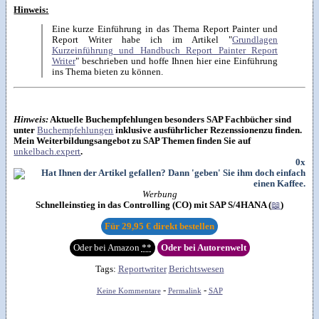
Hinweis:
Eine kurze Einführung in das Thema Report Painter und
Report Writer habe ich im Artikel "
Grundlagen
Kurzeinführung und Handbuch Report Painter Report
Writer
" beschrieben und hoffe Ihnen hier eine Einführung
ins Thema bieten zu können.
Hinweis:
Aktuelle Buchempfehlungen besonders SAP Fachbücher sind
unter
Buchempfehlungen
inklusive ausführlicher Rezenssionenzu finden.
Mein Weiterbildungsangebot zu SAP Themen finden Sie auf
unkelbach.expert
.
0x
Werbung
Schnelleinstieg in das Controlling (CO) mit SAP S/4HANA (
📖
)
Für
29,95 €
direkt bestellen
Oder bei Amazon
**
Oder bei Autorenwelt
Tags:
Reportwriter
Berichtswesen
-
-
Keine Kommentare
Permalink
SAP