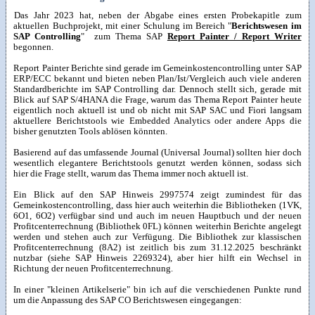
Das Jahr 2023 hat, neben der Abgabe eines ersten Probekapitle zum
aktuellen Buchprojekt, mit einer Schulung im Bereich "
Berichtswesen im
SAP Controlling
" zum Thema SAP
Report Painter / Report Writer
begonnen.
Report Painter Berichte sind gerade im Gemeinkostencontrolling unter SAP
ERP/ECC bekannt und bieten neben Plan/Ist/Vergleich auch viele anderen
Standardberichte im SAP Controlling dar. Dennoch stellt sich, gerade mit
Blick auf SAP S/4HANA die Frage, warum das Thema Report Painter heute
eigentlich noch aktuell ist und ob nicht mit SAP SAC und Fiori langsam
aktuellere Berichtstools wie Embedded Analytics oder andere Apps die
bisher genutzten Tools ablösen könnten.
Basierend auf das umfassende Journal (Universal Journal) sollten hier doch
wesentlich elegantere Berichtstools genutzt werden können, sodass sich
hier die Frage stellt, warum das Thema immer noch aktuell ist.
Ein Blick auf den SAP Hinweis 2997574 zeigt zumindest für das
Gemeinkostencontrolling, dass hier auch weiterhin die Bibliotheken (1VK,
6O1, 6O2) verfügbar sind und auch im neuen Hauptbuch und der neuen
Profitcenterrechnung (Bibliothek 0FL) können weiterhin Berichte angelegt
werden und stehen auch zur Verfügung. Die Bibliothek zur klassischen
Profitcenterrechnung (8A2) ist zeitlich bis zum 31.12.2025 beschränkt
nutzbar (siehe SAP Hinweis 2269324), aber hier hilft ein Wechsel in
Richtung der neuen Profitcenterrechnung.
In einer "kleinen Artikelserie" bin ich auf die verschiedenen Punkte rund
um die Anpassung des SAP CO Berichtswesen eingegangen: