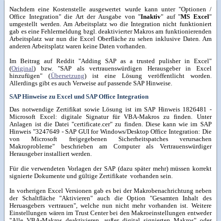
Nachdem eine Kostenstelle ausgewertet wurde kann unter "Optionen /
Office Integration" die Art der Ausgabe von "
Inaktiv
" auf "
MS Excel
"
umgestellt werden. Am Arbeitsplatz wo die Integration nicht funktioniert
gab es eine Fehlermeldung bzgl. deaktivierter Makros am funktionierenden
Arbeitsplatz war nun die Excel Oberfläche zu sehen inklusive Daten. Am
anderen Arbeitsplatz waren keine Daten vorhanden.
Im Beitrag auf Reddit "Adding SAP as a trusted pulisher in Excel"
(
Original
) bzw. "SAP als vertrauenswürdigen Herausgeber in Excel
hinzufügen" (
Übersetzung
) ist eine Lösung veröffentlicht worden.
Allerdings gibt es auch Verweise auf passende SAP Hinweise.
SAP Hinweise zu Excel und SAP Office Integration
Das notwendige Zertifikat sowie Lösung ist im SAP Hinweis 1826481 -
Microsoft Excel: digitale Signatur für VBA-Makros zu finden. Unter
Anlagen ist die Datei "certificate.cer" zu finden. Diese kann wie im SAP
Hinweis "3247649 - SAP GUI for Windows/Desktop Office Integration: Die
von Microsoft freigegebenen Sicherheitspatches verursachen
Makroprobleme" beschrieben am Computer als Vertrauenswürdiger
Herausgeber installiert werden.
Für die verwendeten Vorlagen der SAP (dazu später mehr) müssen korrekt
signierte Dokumente und gültige Zertifikate vorhanden sein.
In vorherigen Excel Versionen gab es bei der Makrobenachrichtung neben
der Schaltfläche "Aktivieren" auch die Option "Gesamten Inhalt des
Heruasgebers vertrauen", welche nun nicht mehr vorhanden ist. Weitere
Einstellungen wären im Trust Center bei den Makroeinstellungen entweder
"Alle VBA-Makros deaktivieren, außer digital signierten Makros" oder