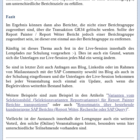
um unterschiedliche Berichtsziele zu erfüllen.
Fazit
Im Ergebnis können dann also Berichte, die nicht einer Berichtsgruppe
zugeordnet sind, über die Transaktion GR34 gelöscht werden. Sollte der
Report Painter / Report Writer Bericht jedoch einer Berichtsgruppe
zugeordnet sein, ist dieser erst einmal aus der Berichtsgruppe zu entfernen.
Künftig ist dieses Thema auch fest in der Live-Session innerhalb des
Lernpfades zur Schulung vorgesehen :-). Dies ist auch ein Grund, warum
sich die Unterlagen zur Live-Session jedes Mal ein wenig ändern.
So sind in letzter Zeit auch Anfragen aus Blog, Linkedin oder im Rahmen
von Mailaustausch mit der SAP Community sowohl ins Blog als auch in
der Schulung eingeflossen und die Unterlagen der Live-Session bekommen
bei jeder Veranstaltung noch einmal ein Update, auch wenn die
Begleitvideos weiterhin Bestand haben.
Weitere Beispiele sind zum Beispiel in den Artikeln "
Varianten vom
Selektionsbild (Selektionsvarianten Reportvarianten) für Report Painter
Berichte transportieren
" oder auch "
Reportmatrix über bestehende
kundeneigene SAP Berichte (Report Writer, Recherche oder SAP Query)
".
Vielleicht ist der Austausch innerhalb der Lerngruppe auch ein weiterer
Vorteil, den solche (Online) Veranstaltungen bieten, besonders wenn hier
unterschiedliche Teilnehmende vorhanden sind.