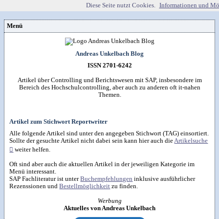
Diese Seite nutzt Cookies.
Informationen und Mö
Menü
Vorstellung
Kontakt
Wissenspool
Andreas Unkelbach Blog
Über mich
Blog
📖
Lebenslauf
Empfehlungen
ISSN 2701-6242
Android (52)
Publikationen
(Software)-tools
Beruf (95)
Sonstiges
unkelbach.expert
Apps für Android
Artikel über Controlling und Berichtswesen mit SAP, insbesondere im
Internet (149)
Workshop & Seminar
Webempfehlungen
Bereich des Hochschulcontrolling, aber auch zu anderen oft it-nahen
Weitere Projekte
Office (90)
Autorenleben
Buchempfehlungen
Themen.
HTMLing
SAP (354)
SmartHome
Danke & Transparenz
Kästner für Kinder
Tools (62)
SmartWatch
Spendenübersicht
Amazon Shopseite
Windows (40)
VG Wort
Impressum
RSS-Feed
&

Datenschutzerklärung
Artikel zum Stichwort Reportwriter
Artikelsuche

Alle folgende Artikel sind unter den angegeben Stichwort (TAG) einsortiert.
Sollte der gesuchte Artikel nicht dabei sein kann hier auch die
Artikelsuche

weiter helfen.
Oft sind aber auch die aktuellen Artikel in der jeweiligen Kategorie im
Menü interessant.
SAP Fachliteratur ist unter
Buchempfehlungen
inklusive ausführlicher
Rezenssionen und
Bestellmöglichkeit
zu finden.
Werbung
Aktuelles von Andreas Unkelbach