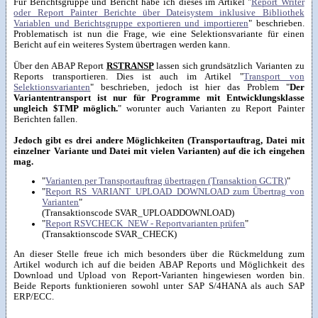
Für Berichtsgruppe und Bericht habe ich dieses im Artikel "
Report Writer
oder Report Painter Berichte über Dateisystem inklusive Bibliothek
Variablen und Berichtsgruppe exportieren und importieren
" beschrieben.
Problematisch ist nun die Frage, wie eine Selektionsvariante für einen
Bericht auf ein weiteres System übertragen werden kann.
Über den ABAP Report
RSTRANSP
lassen sich grundsätzlich Varianten zu
Reports transportieren. Dies ist auch im Artikel "
Transport von
Selektionsvarianten
" beschrieben, jedoch ist hier das Problem "
Der
Variantentransport ist nur für Programme mit Entwicklungsklasse
ungleich $TMP möglich.
" worunter auch Varianten zu Report Painter
Berichten fallen.
Jedoch gibt es drei andere Möglichkeiten (Transportauftrag, Datei mit
einzelner Variante und Datei mit vielen Varianten) auf die ich eingehen
mag.
"
Varianten per Transportauftrag übertragen (Transaktion GCTR)
"
"
Report RS_VARIANT_UPLOAD_DOWNLOAD zum Übertrag von
Varianten
"
(Transaktionscode SVAR_UPLOADDOWNLOAD)
"
Report RSVCHECK_NEW - Reportvarianten prüfen
"
(Transaktionscode SVAR_CHECK)
An dieser Stelle freue ich mich besonders über die Rückmeldung zum
Artikel wodurch ich auf die beiden ABAP Reports und Möglichkeit des
Download und Upload von Report-Varianten hingewiesen worden bin.
Beide Reports funktionieren sowohl unter SAP S/4HANA als auch SAP
ERP/ECC.