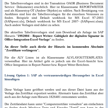
Die Tabellenvorlagen sind in der Transaktion OAOR (Business Document
Service: Dokumente) ersichtlich. Hier ist Klassenname REPORTWRITER
und als Klassentyp OT (Andere Objekte) zu wählen. Nach Bestätigung von
Ausführen sind hier die Tabellenvorlagen für die einzelnen Versionen zu
finden. Beispiele sind Default workbook for MS Excel 97-2003
(SAPrpwoi.xls), Default workbook for MS Excel 2007- (SAPrpwoi.xlsm).
Auch andere Vorlagen sind dabei zu sehen.
Die aktuellen Tabellenvorlagen sind zum Download als Anlage im SAP
Hinweis "
1992004 - Report Writer: Gültigkeit der digitalen Signatur in
Office-Integration-Excel-Vorlage
" zu finden.
An dieser Stelle auch direkt der Hinweis im kommenden Abschnitt
"Zertifikate verlängern".
Für die ALV Listen ist als Klassenname ALVLAYOUTTEMPLATES
verwendbar. Hier im Artikel geht es jedoch um die Excel-Ansicht bzw.
Office Integration in Report Painter bzw. Report Writer Berichten.
Lösung Option 1: SAP als vertrauenswürdigen Herausgeber in Excel
hinzufügen
Diese Vorlage kann geöffnet werden und aus dieser Datei kann aus der
Vorlage das Zertifikat exportiert werden. Alternativ kann das Zertifikat aber
auch aus der Anlage zum Hinweis 1826481 entnommen werden.
Die Zertifatsdatei kann unter "Computerzertifate verwalten" am einfachsten
zu finden durch Windows Taste und Eingabe "Zertif" nun kann in der