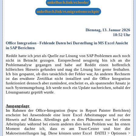
unkelbach.link/et.books/
unkelbach.link/et.migrationscockpit/
Dienstag, 13. Januar 2026
18:52 Uhr
Office Integration - Fehlende Daten bei Darstellung in MS Excel Ansicht
in SAP Berichten
Reddit hatte ich jetzt als Quelle zur Lösung von SAP Problemen auch noch
nicht in Betracht gezogen. Entsprechend neugierig bin ich an die
Problemanalyse gegangen und habe auf Reddit einen hoffentlich
hilfreichen Hinweis gefunden und mag die Lösung hier gerne festhalten.
Ich bin gespannt, ob dies tatsächlich der Fehler war, An anderen Rechnern
ist das erwähnte Zertifikat nicht installiert und die Office Integration
funktioniert dennoch aber zumindest, erscheint es, als spannender Ansatz je
nach Systemumgebung. Ich werde noch ein Update nachreichen, sobald der
Lösungsansatz geprüft wurde.
Ausgangslage
Im Rahmen der Office-Integration (bspw. in Report Painter Berichten)
erscheint bei Anwendende eine leere Excel Arbeitsmappe und nur der
Hinweis auf Makros. Allerdings gab es dies Phänomen nur bei einem
Arbeitsplatz während bei einem anderen dies kein Problem war. Im ersten
Moment dachte ich, dass es am Trust-Center und hier die
Makroeinstellungen lag. Diese können unter Excel DATEI > Optionen >